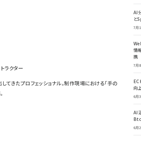
A
とS
7月1
W
情報
携
7月8
トラクター
E
してきたプロフェッショナル。制作現場における「手の
向
。
6月3
A
Bt
6月2