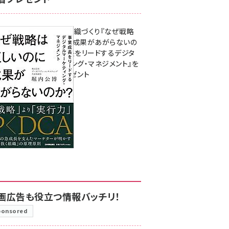
成果を生む組織づくり『なぜ戦略
は正しいのに成果があがらないの
か？ 事業成長をリードするデジタ
ルマーケティング・マネジメント』を
3名様にプレゼント
8月7日 10:00
画広告も役立つ情報バッチリ！
ponsored