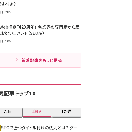
載すべき？
日 7:05
・Web担創刊20周年！ 各業界の専門家から届
お祝いコメント（SEO編）
日 7:05
新着記事をもっと見る
気記事トップ10
昨日
1週間
1か月
SEOで勝つタイトル付けの法則とは？ グー