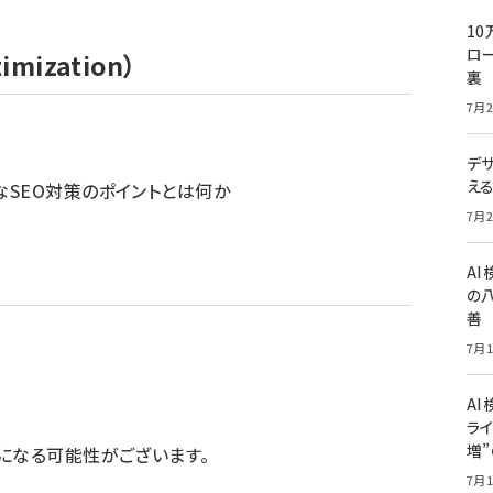
10
ロー
imization）
裏
7月2
デ
え
SEO対策のポイントとは何か
7月2
A
の
善
7月1
AI
ライ
増
になる可能性がございます。
7月1