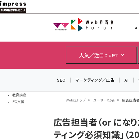
メ
イ
Web担当者
Web担当者
ン
EC担当者
コ
製品導入
ン
企業IT
ソフト開発
テ
人気／注目
から探す
IoT・AI
ン
DCクラウド
研究・調査
ツ
SEO
マーケティング／広告
AI
エネルギー
に
ドローン
移
教育講座
Web担トップ
ユーザー投稿
広告担当者（
EC支援
動
パ
広告担当者（or にな
ン
ティング必須知識」（201
く