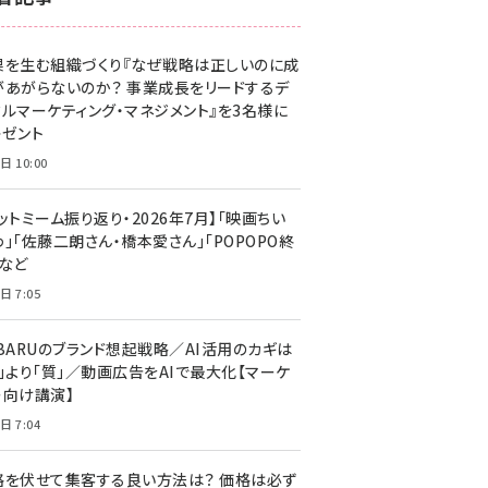
z世代 (1629)
果を生む組織づくり『なぜ戦略は正しいのに成
meo (1281)
があがらないのか？ 事業成長をリードするデ
llmo (1167)
タルマーケティング・マネジメント』を3名様に
レゼント
日 10:00
ットミーム振り返り・2026年7月】「映画ちい
」「佐藤二朗さん・橋本愛さん」「POPOPO終
」など
日 7:05
UBARUのブランド想起戦略／AI活用のカギは
量」より「質」／動画広告をAIで最大化【マーケ
ー向け講演】
日 7:04
格を伏せて集客する良い方法は？ 価格は必ず