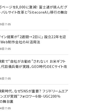
万ページを8,000に激減！ 富士通が挑んだグ
バルサイト改革と「SitecoreAI」移行の舞台
9日 7:05
ザイン提案が「2週間→2日に」 設立22年を迎
るWeb制作会社のAI活用法
8日 7:05
I検索で“自社がお勧め”されない！ お米ギフト
八代目儀兵衛が実践、GEO時代のECサイト改
6日 7:05
検索時代、なぜSNSが重要？ フジドリームエア
ンズが実践“フォロワー6倍・UGC200％
”の舞台裏
4日 7:05