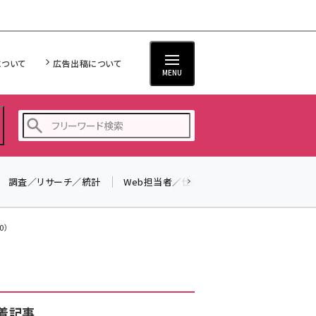
について
広告出稿について
MENU
調査／リサーチ／統計
Web担当者／仕事
法律／標準規格
seo (3538)
ai (2820)
0）
youtube (2444)
note (2322)
セミナー (2315)
着記事