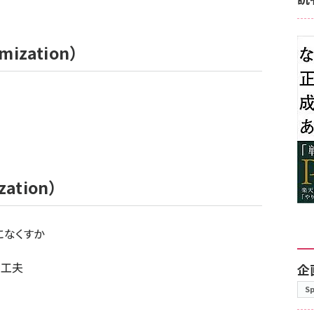
mization）
zation）
になくすか
い工夫
企
S