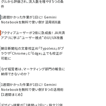
グルから評価され、流入数を増やす5つの条
件
1週間かかった作業が1日に！ Gemini
Notebookを無料で使い倒す活用術8選
アクティブユーザーが2倍に急成長！ JA共済
アプリに学ぶ“ユーザー視点”のUI/UX改善
朝日新聞社の文章校正AI「Typoless」がブ
ラウザ「Chrome」と「Edge」上でも校正が
可能に
なぜ経営者は、マーケティング部門の報告に
納得できないのか？
1週間かかった作業が1日に！ Gemini
Notebookを無料で使い倒す8つの活用術
【1週間まとめ】
デザイン提案が「2週間→2日に」 設立22年