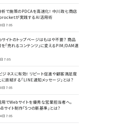
I分析で施策のPDCAを高速化！ 中川政七商店
procketが実践するAI活用術
0日 7:05
ebサイトのトップページはもはや不要？ 商品
を「売れるコンテンツ」に変えるPIM/DAM連
日 7:05
Cビジネスに有効！ リピート促進や顧客満足度
上に直結する「LINE通知メッセージ」とは？
0日 7:05
I活用でWebサイトを優秀な営業担当者へ。
oBサイト制作「5つの新基準」とは？
4日 7:05