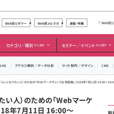
Forum
Web担
Web担ビギナー
Web担メルマガ
連載・特集
＼ 8月27日開催、申し込み受付中！ ／
生成AIをマーケティング等に活用するための考え方を学べ
カテゴリ／種別
セミナー／イベント
から探す
から探す
るセミナーイベント「生成AI × マーケティング フォーラム
2026」開催！
SNS
アクセス解析／データ分析
サイト制作／デザイン
CMS
▼申し込みはこちらから▼
or になりたい人）のための「Webマーケティング必須知識」（2018年7月11日 16:00〜18:0
りたい人）のための「Webマーケ
8年7月11日 16:00〜
新