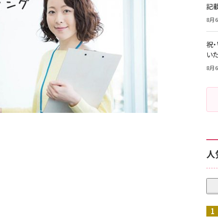
記
8月6
祝
いた
8月6
の
人