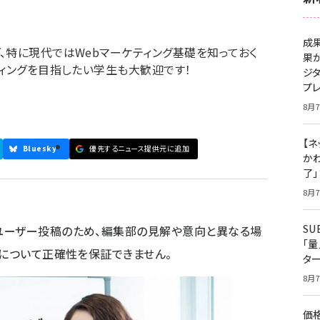
成
、特に現代ではWebマーケティング基礎を知っておく
果
ティングを目指したい学生も大歓迎です！
ジ
プ
8月7
【ネ
Bluesky
優先するニュース提供元に追加
かわ
了
8月7
S
ユーザー投稿のため、編集部の見解や意向と異なる場
「
容について正確性を保証できません。
タ
8月7
価