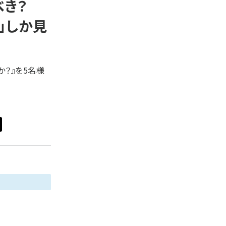
べき？
z世代 (1622)
」しか見
meo (1275)
llmo (1161)
か？』を5名様