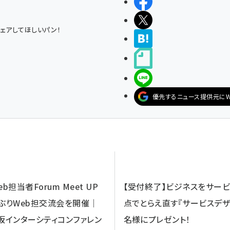
シェアする
ポストする
ェアしてほしいパン！
>ブクマする
noteで書く
LINEで送る
優先するニュース提供元にW
b担当者Forum Meet UP
【受付終了】ビジネスをサー
年半ぶりWeb担交流会を開催｜
点でとらえ直す『サービスデザ
@赤坂インターシティコンファレン
名様にプレゼント！