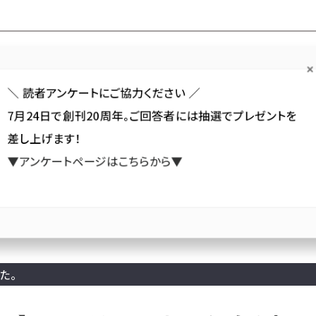
Forum
Web担
Web担ビギナー
Web担メルマガ
連載・特集
＼ 読者アンケートにご協力ください ／
7月24日で創刊20周年。ご回答者には抽選でプレゼントを
カテゴリ／種別
セミナー／イベント
から探す
から探す
差し上げます！
▼アンケートページはこちらから▼
SNS
アクセス解析／データ分析
サイト制作／デザイン
CMS
読者プレゼント
【受付終了】買ってくれない人とどう向き合うべき？ 『“未”顧客理解 なぜ、
た。