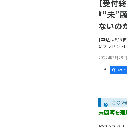
【受付終
ず
『“未”
ないのか
【申込は8/5
にプレゼントし
2022年7月29日 
シェア
このフ
未顧客を理
ビジネスでは