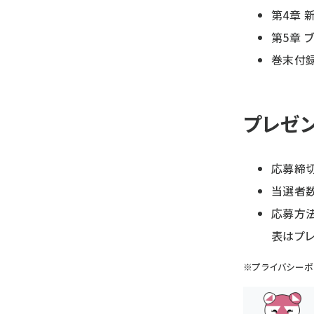
第4章 
第5章 
巻末付
プレゼ
応募締切：
当選者数
応募方
表はプレ
※
プライバシーポ