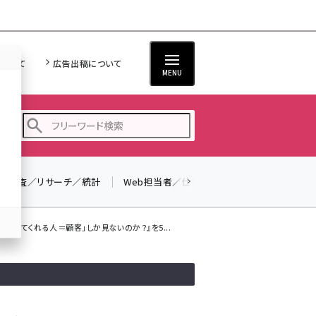
について
広告出稿について
MENU
調査／リサーチ／統計
Web担当者／仕事
法律／標準規格
seo (3523)
ai (2804)
「買ってくれる人＝顧客」しか見ないのか？』を5...
youtube (2429)
note (2312)
セミナー (2303)