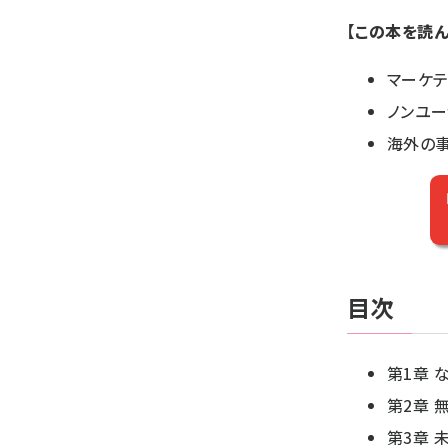
【この本を読
マーケテ
ノンユ
海外の
目次
第1章 
第2章 
第3章 