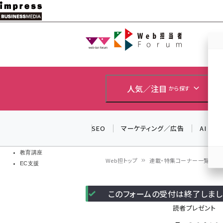
メ
イ
Web担当者
Web担当者
ン
EC担当者
コ
製品導入
ン
企業IT
ソフト開発
テ
人気／注目
から探す
IoT・AI
ン
DCクラウド
研究・調査
ツ
SEO
マーケティング／広告
AI
エネルギー
に
ドローン
移
教育講座
Web担トップ
連載・特集コーナー一覧
EC支援
動
パ
このフォームの受付は終了しまし
ン
読者プレゼント
く