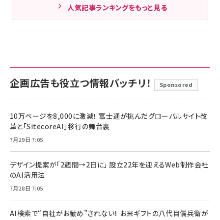
人気記事ランキングをもっと見る
企画広告も役立つ情報バッチリ！
Sponsored
10万ページを8,000に激減！ 富士通が挑んだグローバルサイト改
革と「SitecoreAI」移行の舞台裏
7月29日 7:05
デザイン提案が「2週間→2日に」 設立22年を迎えるWeb制作会社
のAI活用法
7月28日 7:05
AI検索で“自社がお勧め”されない！ お米ギフトの八代目儀兵衛が