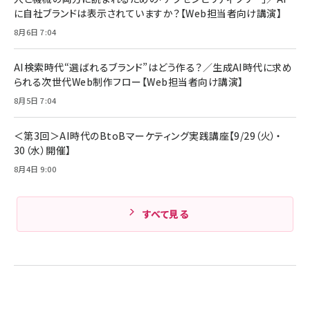
￥5,990
組織の成果を最大化する ルールのデザイン
サッポロ 生ビール 黒ラベル 350ml 缶 24本 ビー
に自社ブランドは表示されていますか？【Web担当者向け講演】
ル ケース買い【6/30応募〆切! 黒ラベルビヤセラー
￥1,980
8月6日 7:04
キャンペーン】
Anker PowerLine III Flow USB-C & USB-C
ケーブル Anker絡まないケーブル 240W 結束バン
￥4,857
ド付き USB PD対応 シリコン素材採用 iPhone
AI検索時代“選ばれるブランド”はどう作る？／生成AI時代に求め
17 / 16 / 15 / Galaxy iPad Pro MacBook
￥1,890
られる次世代Web制作フロー【Web担当者向け講演】
Amazonランキングをもっと見る
Pro/Air 各種対応 (1.8m ミッドナイトブラック)
Amazonランキングをもっと見る
8月5日 7:04
Amazonランキングをもっと見る
＜第3回＞AI時代のBtoBマーケティング実践講座【9/29（火）・
30（水）開催】
8月4日 9:00
すべて見る