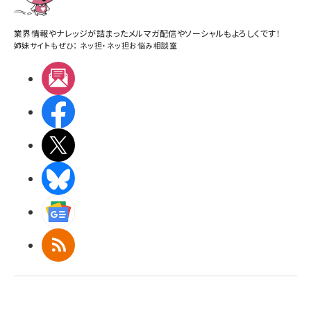
業界情報やナレッジが詰まったメルマガ配信やソーシャルもよろしくです！
姉妹サイトもぜひ：
ネッ担
・
ネッ担お悩み相談室
メルマガ
Facebook
X(エックス)
BlueSky
Googleニュース
RSS