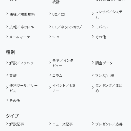
統計
レンサバ／システ
法律／標準規格
UX／CX
ム
広報／ネットPR
EC／ネットショップ
モバイル
メールマーケ
SEM
その他
種別
事例／インタ
解説／ノウハウ
調査データ
ビュー
書評
コラム
マンガ/小説
便利ツール／サー
イベント／セミ
ランキング／まと
ビス
ナー
め
その他
タイプ
解説記事
ニュース記事
プレゼント／応募