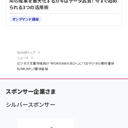
AIの成果を最大化するカギはデータ品質！ 今すぐ始め
られる3つの活用術
オンデマンド講座
Web担トップ
ニュース
パ
ビジネス文書作成向け「MORISAWA BIZ+」に「UDデジタル教科書体
N/NK/NP」3書体追加
ン
く
ず
スポンサー企業さま
シルバースポンサー