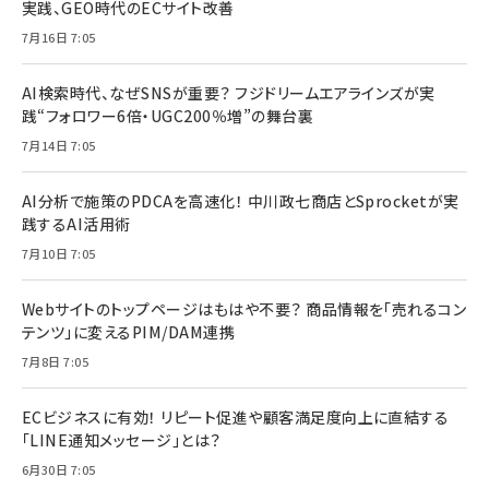
実践、GEO時代のECサイト改善
7月16日 7:05
AI検索時代、なぜSNSが重要？ フジドリームエアラインズが実
践“フォロワー6倍・UGC200％増”の舞台裏
7月14日 7:05
AI分析で施策のPDCAを高速化！ 中川政七商店とSprocketが実
践するAI活用術
7月10日 7:05
Webサイトのトップページはもはや不要？ 商品情報を「売れるコン
テンツ」に変えるPIM/DAM連携
7月8日 7:05
ECビジネスに有効！ リピート促進や顧客満足度向上に直結する
「LINE通知メッセージ」とは？
6月30日 7:05