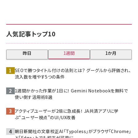
人気記事トップ10
昨日
1週間
1か月
SEOで勝つタイトル付けの法則とは？ グーグルから評価され、
流入数を増やす5つの条件
1週間かかった作業が1日に！ Gemini Notebookを無料で
使い倒す活用術8選
アクティブユーザーが2倍に急成長！ JA共済アプリに学
ぶ“ユーザー視点”のUI/UX改善
朝日新聞社の文章校正AI「Typoless」がブラウザ「Chrome」
と「Edge」上でも校正が可能に