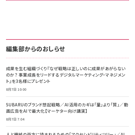
Amazon ビジネス・経済関連書籍 の売れ筋ランキン
Amazon 家電＆カメラ の売れ筋ランキング
Amazon パソコン・周辺機器 の売れ筋ランキング
グ
更新日時：2026/06/26 19:00
更新日時：2026/06/26 19:00
更新日時：2026/06/26 19:00
anan(アンアン)2026/07/01号 No.2501[魅
KIOXIA(キオクシア) 旧東芝メモリ microSD
KIOXIA(キオクシア) 旧東芝メモリ microSD
せるカラダ2026／宮舘涼太]
128GB UHS-I Class10 (最大読出速度
128GB UHS-I Class10 (最大読出速度
100MB/s) Nintendo Switch動作確認済 国
100MB/s) Nintendo Switch動作確認済 国
￥880
内サポート正規品 メーカー保証5年
内サポート正規品 メーカー保証5年
￥2,680
￥2,680
KLMEA128G
KLMEA128G
編集部からのおしらせ
anan(アンアン)2026/06/24号 No.2500増
刊 スペシャルエディション[王道エンタメの矜
NIMASO ガラスフィルム iPhone 17 用 保護
Amazon eギフトカード - Amazonロゴ - ク
持／BTS]
フィルム 強化ガラス 耐衝撃 高透過率 指紋防
ラシック
止 貼りやすい ガイド枠付き いPhone17 (6.3
成果を生む組織づくり『なぜ戦略は正しいのに成果があがらない
￥1,100
￥5,000
インチ) 対応 2枚セット DSP25F1698
のか？ 事業成長をリードするデジタルマーケティング・マネジメン
￥1,599
ト』を3名様にプレゼント
anan(アンアン)2026/07/08号
Anker PowerLine III Flow USB-C & USB-
No.2502[2026年後半、あなたの恋と運命／山
【New】Amazon Fire TV Stick HD | 手軽に
C ケーブル Anker絡まないケーブル 240W 結
8月7日 10:00
田涼介]
ストリーミングをはじめよう | ストリーミングメ
束バンド付き USB PD対応 シリコン素材採用
ディアプレイヤー
iPhone 17 / 16 / 15 / Galaxy iPad Pro
￥880
￥1,890
MacBook Pro/Air 各種対応 (1.8m ミッドナ
SUBARUのブランド想起戦略／AI活用のカギは「量」より「質」／動
￥6,980
イトブラック)
画広告をAIで最大化【マーケター向け講演】
ママ投資家が育休中に１億貯めた株式投資
アサヒ飲料 モンスター エナジー 355ml×24本
8月7日 7:04
Anker Soundcore P31i (Bluetooth 6.1) 【完
￥1,870
￥4,192
全ワイヤレスイヤホン/アクティブノイズキャンセリ
ング/マルチポイント接続 / 最大50時間再生 / PSE
人と機械の両方に読まれるための「アクセシビリティツリー」／AI
技術基準適合】ブラック