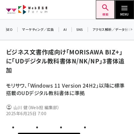
メ
Web担当者Forum
イ
検索
MENU
ン
コ
SEO
マーケティング／広告
AI
SNS
アクセス解析／データ分析
＼ 
ン
生成
テ
ビジネス文書作成向け「MORISAWA BIZ+」
るセ
ン
に「UDデジタル教科書体N/NK/NP」3書体追
20
ツ
seo (3538)
加
▼申
に
ai (2820)
移
モリサワ、「Windows 11 Version 24H2」以降に標準
動
youtube (2444)
搭載のUDデジタル教科書体に準拠
note (2322)
山川 健（Web担 編集部）
セミナー (2315)
2025年6月25日 7:00
z世代 (1629)
meo (1281)