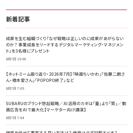
新着記事
成果を生む組織づくり『なぜ戦略は正しいのに成果があがらない
のか？ 事業成長をリードするデジタルマーケティング・マネジメン
ト』を3名様にプレゼント
8月7日 10:00
【ネットミーム振り返り・2026年7月】「映画ちいかわ」「佐藤二朗さ
ん・橋本愛さん」「POPOPO終了」など
8月7日 7:05
SUBARUのブランド想起戦略／AI活用のカギは「量」より「質」／動
画広告をAIで最大化【マーケター向け講演】
8月7日 7:04
価格を伏せて集客する良い方法は？ 価格は必ず記載すべき？