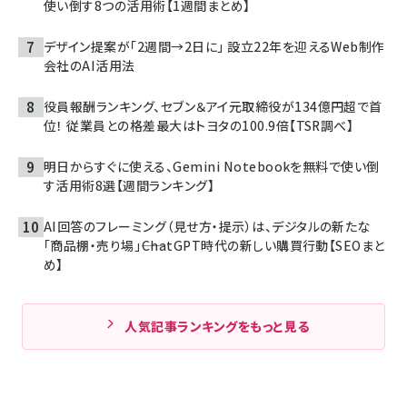
使い倒す8つの活用術【1週間まとめ】
デザイン提案が「2週間→2日に」 設立22年を迎えるWeb制作
会社のAI活用法
役員報酬ランキング、セブン＆アイ元取締役が134億円超で首
位！ 従業員との格差最大はトヨタの100.9倍【TSR調べ】
明日からすぐに使える、Gemini Notebookを無料で使い倒
す活用術8選【週間ランキング】
AI回答のフレーミング（見せ方・提示）は、デジタルの新たな
「商品棚・売り場」――ChatGPT時代の新しい購買行動【SEOまと
め】
人気記事ランキングをもっと見る