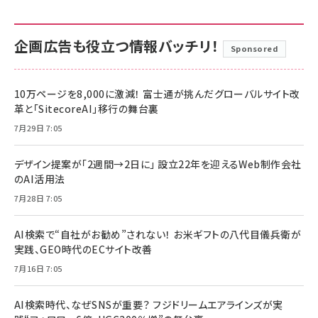
企画広告も役立つ情報バッチリ！
Sponsored
10万ページを8,000に激減！ 富士通が挑んだグローバルサイト改
革と「SitecoreAI」移行の舞台裏
7月29日 7:05
デザイン提案が「2週間→2日に」 設立22年を迎えるWeb制作会社
のAI活用法
7月28日 7:05
AI検索で“自社がお勧め”されない！ お米ギフトの八代目儀兵衛が
実践、GEO時代のECサイト改善
7月16日 7:05
AI検索時代、なぜSNSが重要？ フジドリームエアラインズが実