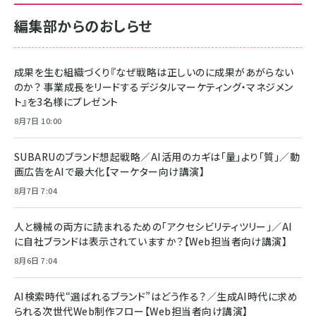
￥880
サポート正規品 メーカー保証5年 KLMEA128G
サポート正規品 メーカー保証5年 KLMEA128G
￥2,680
￥2,680
編集部からのおしらせ
anan(アンアン)2026/06/24号 No.2500増刊
スペシャルエディション[王道エンタメの矜持／
NIMASO ガラスフィルム iPhone 17 用 保護フィ
Amazon eギフトカード - Amazonロゴ - クラ
BTS]
ルム 強化ガラス 耐衝撃 高透過率 指紋防止 貼りや
シック
すい ガイド枠付き いPhone17 (6.3インチ) 対応
成果を生む組織づくり『なぜ戦略は正しいのに成果があがらない
￥1,100
￥5,000
2枚セット DSP25F1698
のか？ 事業成長をリードするデジタルマーケティング・マネジメン
￥1,599
ト』を3名様にプレゼント
anan(アンアン)2026/07/08号 No.2502[2026
Anker PowerLine III Flow USB-C & USB-C
年後半、あなたの恋と運命／山田涼介]
【New】Amazon Fire TV Stick HD | 手軽にスト
ケーブル Anker絡まないケーブル 240W 結束バン
8月7日 10:00
リーミングをはじめよう | ストリーミングメディアプ
ド付き USB PD対応 シリコン素材採用 iPhone
￥880
レイヤー
17 / 16 / 15 / Galaxy iPad Pro MacBook
￥1,890
Pro/Air 各種対応 (1.8m ミッドナイトブラック)
SUBARUのブランド想起戦略／AI活用のカギは「量」より「質」／動
￥6,980
画広告をAIで最大化【マーケター向け講演】
ママ投資家が育休中に１億貯めた株式投資
アサヒ飲料 モンスター エナジー 355ml×24本
￥1,870
8月7日 7:04
Anker Soundcore P31i (Bluetooth 6.1) 【完
￥4,192
全ワイヤレスイヤホン/アクティブノイズキャンセリ
ング/マルチポイント接続 / 最大50時間再生 / PSE
人と機械の両方に読まれるための「アクセシビリティツリー」／AI
組織の成果を最大化する ルールのデザイン
技術基準適合】ブラック
￥5,990
サッポロ 生ビール 黒ラベル 350ml 缶 24本 ビー
に自社ブランドは表示されていますか？【Web担当者向け講演】
￥1,980
ル ケース買い【6/30応募〆切! 黒ラベルビヤセラー
8月6日 7:04
キャンペーン】
Anker PowerLine III Flow USB-C & USB-C
ケーブル Anker絡まないケーブル 240W 結束バン
￥4,857
ド付き USB PD対応 シリコン素材採用 iPhone
AI検索時代“選ばれるブランド”はどう作る？／生成AI時代に求め
Amazonランキングをもっと見る
17 / 16 / 15 / Galaxy iPad Pro MacBook
￥1,890
られる次世代Web制作フロー【Web担当者向け講演】
Pro/Air 各種対応 (1.8m ミッドナイトブラック)