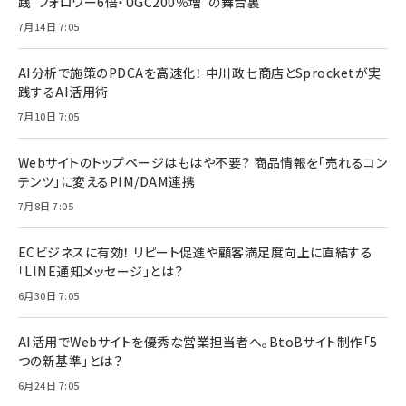
践“フォロワー6倍・UGC200％増”の舞台裏
7月14日 7:05
AI分析で施策のPDCAを高速化！ 中川政七商店とSprocketが実
践するAI活用術
7月10日 7:05
Webサイトのトップページはもはや不要？ 商品情報を「売れるコン
テンツ」に変えるPIM/DAM連携
7月8日 7:05
ECビジネスに有効！ リピート促進や顧客満足度向上に直結する
「LINE通知メッセージ」とは？
6月30日 7:05
AI活用でWebサイトを優秀な営業担当者へ。BtoBサイト制作「5
つの新基準」とは？
6月24日 7:05