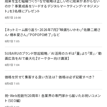
成果を生む組織づくり『なぜ戦略は正しいのに成果があがらない
のか？ 事業成長をリードするデジタルマーケティング・マネジメン
ト』を3名様にプレゼント
8月7日 10:00
【ネットミーム振り返り・2026年7月】「映画ちいかわ」「佐藤二朗さ
ん・橋本愛さん」「POPOPO終了」など
8月7日 7:05
SUBARUのブランド想起戦略／AI活用のカギは「量」より「質」／動
画広告をAIで最大化【マーケター向け講演】
8月7日 7:04
価格を伏せて集客する良い方法は？ 価格は必ず記載すべき？
8月6日 7:05
祝・Web担創刊20周年！ 各業界の専門家から届いたお祝いコメン
ト（SEO編）
8月6日 7:05