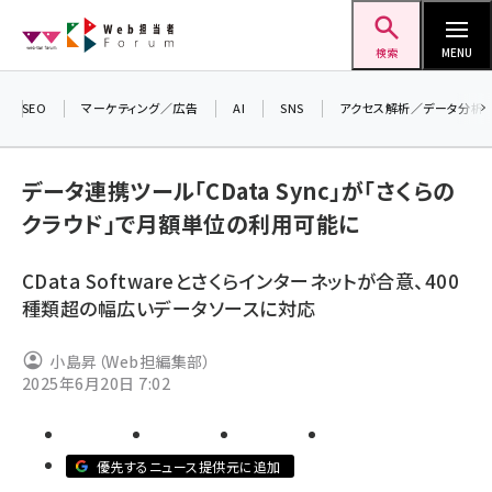
メ
Web担当者Forum
イ
検索
MENU
ン
コ
SEO
マーケティング／広告
AI
SNS
アクセス解析／データ分析
＼ 
ン
生成
テ
データ連携ツール「CData Sync」が「さくらの
るセ
ン
クラウド」で月額単位の利用可能に
202
ツ
seo (3532)
▼申
に
CData Softwareとさくらインターネットが合意、400
ai (2814)
移
種類超の幅広いデータソースに対応
動
youtube (2441)
小島昇（Web担編集部）
note (2317)
2025年6月20日 7:02
セミナー (2310)
z世代 (1623)
優先するニュース提供元に追加
meo (1277)