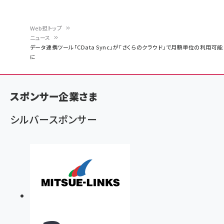
Web担トップ
ニュース
パ
データ連携ツール「CData Sync」が「さくらのクラウド」で月額単位の利用可能
に
ン
く
ず
スポンサー企業さま
シルバースポンサー