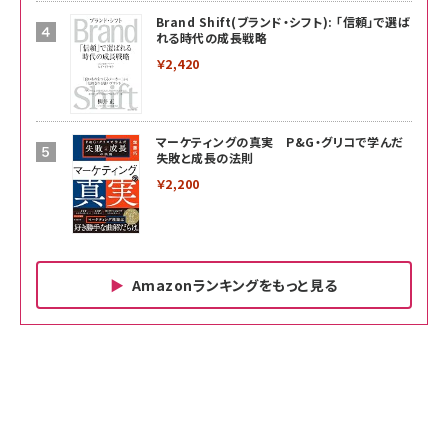
Brand Shift(ブランド・シフト): 「信頼」で選ば
れる時代の成長戦略
￥2,420
マーケティングの真実 P&G・グリコで学んだ
失敗と成長の法則
￥2,200
Amazonランキングをもっと見る
Amazon ビジネス・経済関連書籍 の売れ筋ランキン
Amazon 家電＆カメラ の売れ筋ランキング
Amazon パソコン・周辺機器 の売れ筋ランキング
グ
更新日時：2026/06/26 19:00
更新日時：2026/06/26 19:00
更新日時：2026/06/26 19:00
anan(アンアン)2026/07/01号 No.2501[魅せる
KIOXIA(キオクシア) 旧東芝メモリ microSD
KIOXIA(キオクシア) 旧東芝メモリ microSD
カラダ2026／宮舘涼太]
128GB UHS-I Class10 (最大読出速度
128GB UHS-I Class10 (最大読出速度
100MB/s) Nintendo Switch動作確認済 国内
100MB/s) Nintendo Switch動作確認済 国内