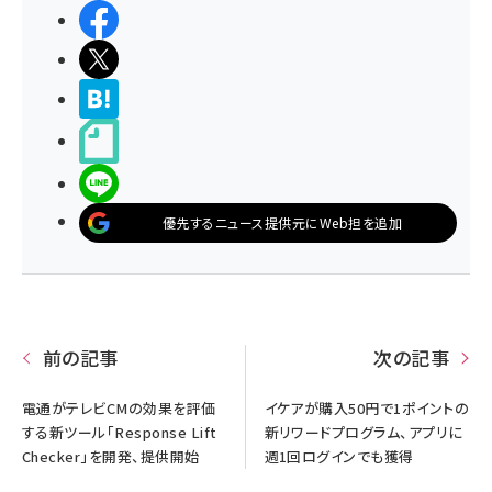
シェアする
ポストする
>ブクマする
noteで書く
LINEで送る
優先するニュース提供元にWeb担を追加
前の記事
次の記事
電通がテレビCMの効果を評価
イケアが購入50円で1ポイントの
する新ツール「Response Lift
新リワードプログラム、アプリに
Checker」を開発、提供開始
週1回ログインでも獲得