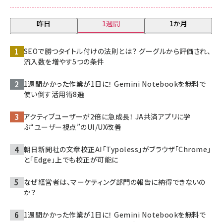
昨日
1週間
1か月
SEOで勝つタイトル付けの法則とは？ グーグルから評価され、
流入数を増やす5つの条件
1週間かかった作業が1日に！ Gemini Notebookを無料で
使い倒す活用術8選
アクティブユーザーが2倍に急成長！ JA共済アプリに学
ぶ“ユーザー視点”のUI/UX改善
朝日新聞社の文章校正AI「Typoless」がブラウザ「Chrome」
と「Edge」上でも校正が可能に
なぜ経営者は、マーケティング部門の報告に納得できないの
か？
1週間かかった作業が1日に！ Gemini Notebookを無料で