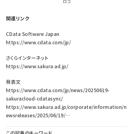
ロゴ
関連リンク
CData Software Japan
https://www.cdata.com/jp/
さくらインターネット
https://www.sakura.ad.jp/
発表文
https://www.cdata.com/jp/news/20250619-
sakuracloud-cdatasync/
https://www.sakura.ad.jp/corporate/information/n
ewsreleases/2025/06/19/…
この記事のキーワード