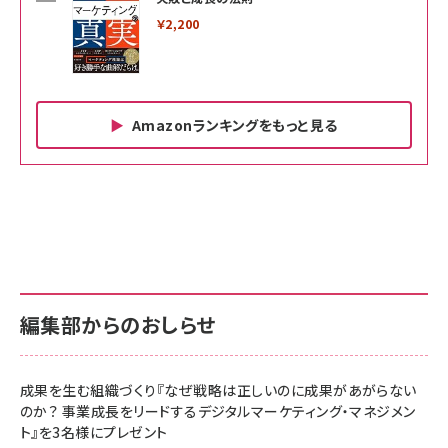
￥2,200
Amazonランキングをもっと見る
Amazon ビジネス・経済関連書籍 の売れ筋ランキン
Amazon 家電＆カメラ の売れ筋ランキング
Amazon パソコン・周辺機器 の売れ筋ランキング
グ
更新日時：2026/06/26 19:00
更新日時：2026/06/26 19:00
更新日時：2026/06/26 19:00
anan(アンアン)2026/07/01号 No.2501[魅
KIOXIA(キオクシア) 旧東芝メモリ microSD
KIOXIA(キオクシア) 旧東芝メモリ microSD
せるカラダ2026／宮舘涼太]
128GB UHS-I Class10 (最大読出速度
128GB UHS-I Class10 (最大読出速度
100MB/s) Nintendo Switch動作確認済 国
100MB/s) Nintendo Switch動作確認済 国
￥880
内サポート正規品 メーカー保証5年
内サポート正規品 メーカー保証5年
￥2,680
￥2,680
KLMEA128G
KLMEA128G
編集部からのおしらせ
anan(アンアン)2026/06/24号 No.2500増
刊 スペシャルエディション[王道エンタメの矜
NIMASO ガラスフィルム iPhone 17 用 保護
Amazon eギフトカード - Amazonロゴ - ク
持／BTS]
フィルム 強化ガラス 耐衝撃 高透過率 指紋防
ラシック
止 貼りやすい ガイド枠付き いPhone17 (6.3
成果を生む組織づくり『なぜ戦略は正しいのに成果があがらない
￥1,100
￥5,000
インチ) 対応 2枚セット DSP25F1698
のか？ 事業成長をリードするデジタルマーケティング・マネジメン
￥1,599
ト』を3名様にプレゼント
anan(アンアン)2026/07/08号
Anker PowerLine III Flow USB-C & USB-