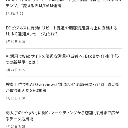
テンツ」に変えるPIM/DAM連携
7月8日 7:05
ECビジネスに有効！ リピート促進や顧客満足度向上に直結する
「LINE通知メッセージ」とは？
6月30日 7:05
AI活用でWebサイトを優秀な営業担当者へ。BtoBサイト制作「5
つの新基準」とは？
6月24日 7:05
検索上位でもAI Overviewsに出ない!? 老舗米屋・八代目儀兵衛
が取り組んだGEO施策
4月20日 8:00
明太子の「やまや」に聞く、マーケティングから店舗・採用まで広が
るデータ活用術
4月14日 7:05