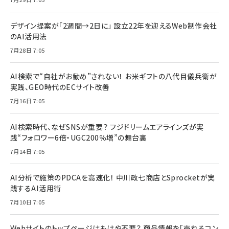
デザイン提案が「2週間→2日に」 設立22年を迎えるWeb制作会社
のAI活用法
7月28日 7:05
AI検索で“自社がお勧め”されない！ お米ギフトの八代目儀兵衛が
実践、GEO時代のECサイト改善
7月16日 7:05
AI検索時代、なぜSNSが重要？ フジドリームエアラインズが実
践“フォロワー6倍・UGC200％増”の舞台裏
7月14日 7:05
AI分析で施策のPDCAを高速化！ 中川政七商店とSprocketが実
践するAI活用術
7月10日 7:05
Webサイトのトップページはもはや不要？ 商品情報を「売れるコン