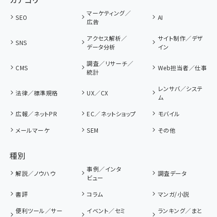
マーケティング／
SEO
AI
広告
アクセス解析／
サイト制作／デザ
SNS
データ分析
イン
調査／リサーチ／
CMS
Web担当者／仕事
統計
レンサバ／システ
法律／標準規格
UX／CX
ム
広報／ネットPR
EC／ネットショップ
モバイル
メールマーケ
SEM
その他
種別
事例／インタ
解説／ノウハウ
調査データ
ビュー
書評
コラム
マンガ/小説
便利ツール／サー
イベント／セミ
ランキング／まと