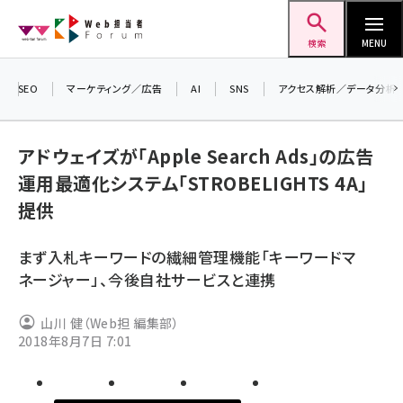
メ
Web担当者Forum
イ
検索
MENU
ン
コ
SEO
マーケティング／広告
AI
SNS
アクセス解析／データ分析
＼ 
ン
生成
テ
アドウェイズが「Apple Search Ads」の広告
るセ
ン
運用最適化システム「STROBELIGHTS 4A」
202
ツ
seo (3536)
提供
▼申
に
ai (2818)
移
まず入札キーワードの繊細管理機能「キーワードマ
動
youtube (2444)
ネージャー」、今後自社サービスと連携
note (2320)
山川 健（Web担 編集部）
セミナー (2313)
2018年8月7日 7:01
z世代 (1629)
meo (1279)