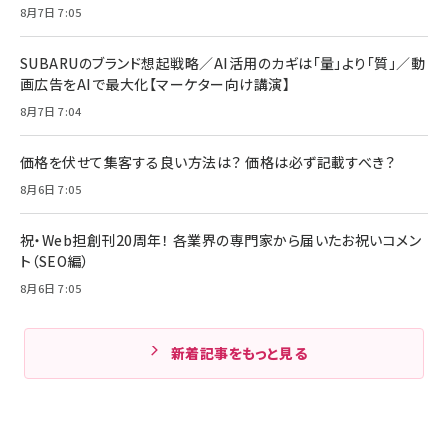
8月7日 7:05
SUBARUのブランド想起戦略／AI活用のカギは「量」より「質」／動
画広告をAIで最大化【マーケター向け講演】
8月7日 7:04
価格を伏せて集客する良い方法は？ 価格は必ず記載すべき？
8月6日 7:05
祝・Web担創刊20周年！ 各業界の専門家から届いたお祝いコメン
ト（SEO編）
8月6日 7:05
新着記事をもっと見る