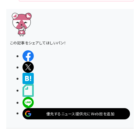
この記事をシェアしてほしいパン！
シェアする
ポストする
>ブクマする
noteで書く
LINEで送る
優先するニュース提供元にWeb担を追加