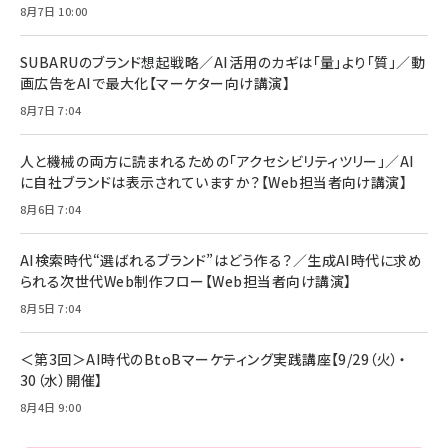
No.2502[2026年後半、あなたの恋と運命／山
【New】Amazon Fire TV Stick HD | 手軽に
C ケーブル Anker絡まないケーブル 240W 結
8月7日 10:00
田涼介]
ストリーミングをはじめよう | ストリーミングメ
束バンド付き USB PD対応 シリコン素材採用
ディアプレイヤー
iPhone 17 / 16 / 15 / Galaxy iPad Pro
￥880
￥1,890
MacBook Pro/Air 各種対応 (1.8m ミッドナ
SUBARUのブランド想起戦略／AI活用のカギは「量」より「質」／動
￥6,980
イトブラック)
画広告をAIで最大化【マーケター向け講演】
ママ投資家が育休中に１億貯めた株式投資
アサヒ飲料 モンスター エナジー 355ml×24
8月7日 7:04
Anker Soundcore P31i (Bluetooth 6.1)
本
￥1,870
【完全ワイヤレスイヤホン/アクティブノイズキャ
￥4,192
ンセリング/マルチポイント接続 / 最大50時間
人と機械の両方に読まれるための「アクセシビリティツリー」／AI
再生 / PSE技術基準適合】ブラック
￥5,990
組織の成果を最大化する ルールのデザイン
に自社ブランドは表示されていますか？【Web担当者向け講演】
サッポロ 生ビール 黒ラベル 350ml 缶 24本
ビール ケース買い【6/30応募〆切! 黒ラベルビ
￥1,980
8月6日 7:04
Anker PowerLine III Flow USB-C & USB-
ヤセラーキャンペーン】
C ケーブル Anker絡まないケーブル 240W 結
￥4,857
束バンド付き USB PD対応 シリコン素材採用
AI検索時代“選ばれるブランド”はどう作る？／生成AI時代に求め
iPhone 17 / 16 / 15 / Galaxy iPad Pro
￥1,890
られる次世代Web制作フロー【Web担当者向け講演】
Amazonランキングをもっと見る
MacBook Pro/Air 各種対応 (1.8m ミッドナ
イトブラック)
8月5日 7:04
Amazonランキングをもっと見る
Amazonランキングをもっと見る
＜第3回＞AI時代のBtoBマーケティング実践講座【9/29（火）・
30（水）開催】
8月4日 9:00