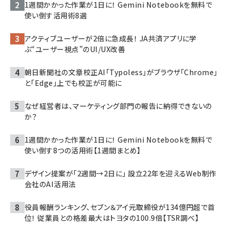
1週間かかった作業が1日に！ Gemini Notebookを無料で
使い倒す活用術8選
アクティブユーザーが2倍に急成長！ JA共済アプリに学
ぶ“ユーザー視点”のUI/UX改善
朝日新聞社の文章校正AI「Typoless」がブラウザ「Chrome」
と「Edge」上でも校正が可能に
なぜ経営者は、マーケティング部門の報告に納得できないの
か？
1週間かかった作業が1日に！ Gemini Notebookを無料で
使い倒す8つの活用術【1週間まとめ】
デザイン提案が「2週間→2日に」 設立22年を迎えるWeb制作
会社のAI活用法
役員報酬ランキング、セブン＆アイ元取締役が134億円超で首
位！ 従業員との格差最大はトヨタの100.9倍【TSR調べ】