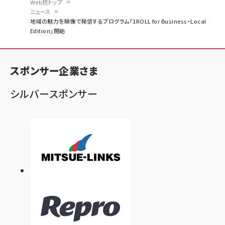
Web担トップ
ニュース
パ
地域の魅力を映像で発信するプログラム「1ROLL for Business・Local
Edition」開始
ン
く
ず
スポンサー企業さま
シルバースポンサー