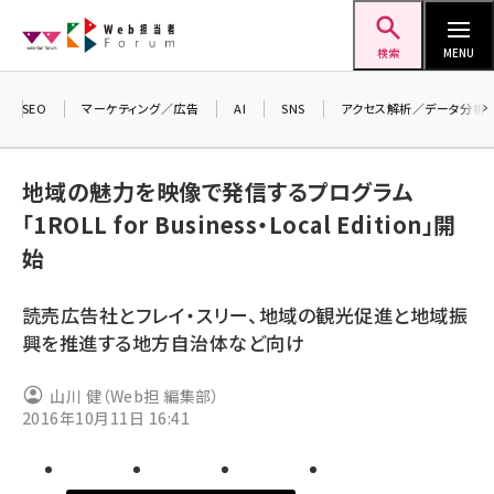
メ
Web担当者Forum
イ
検索
MENU
ン
コ
SEO
マーケティング／広告
AI
SNS
アクセス解析／データ分析
ン
テ
地域の魅力を映像で発信するプログラム
ン
「1ROLL for Business・Local Edition」開
ツ
seo (3516)
始
に
ai (2799)
移
読売広告社とフレイ・スリー、地域の観光促進と地域振
動
youtube (2420)
興を推進する地方自治体など向け
note (2308)
山川 健（Web担 編集部）
セミナー (2296)
2016年10月11日 16:41
z世代 (1617)
meo (1274)