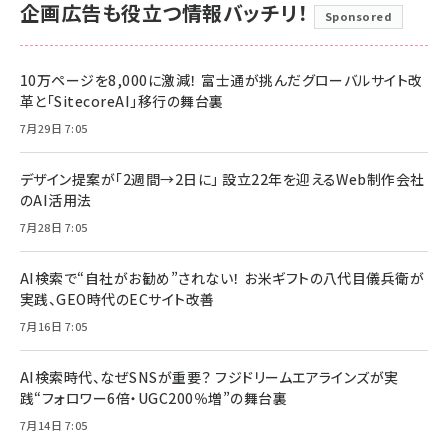
企画広告も役立つ情報バッチリ！
Sponsored
10万ページを8,000に激減！ 富士通が挑んだグローバルサイト改
革と「SitecoreAI」移行の舞台裏
7月29日 7:05
デザイン提案が「2週間→2日に」 設立22年を迎えるWeb制作会社
のAI活用法
7月28日 7:05
AI検索で“自社がお勧め”されない！ お米ギフトの八代目儀兵衛が
実践、GEO時代のECサイト改善
7月16日 7:05
AI検索時代、なぜSNSが重要？ フジドリームエアラインズが実
践“フォロワー6倍・UGC200％増”の舞台裏
7月14日 7:05