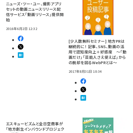
ニューズ・ツー・ユー、撮影アプリ
セットの動画ニュースリリース配
信サービス「動画リリース」提供開
始
2016年6月2日 12:32
[少人数無料セミナー] 地方PRは
継続的に！ 記事、SNS、動画の活
用で認知度向上＋好感度 ～「動
画だけ」「芸能人さえ使えば」から
の脱却を図るWebPRとは～
2017年8月31日 10:34
エスキュービズムと全日空商事が
「地方創生インバウンドプロジェク