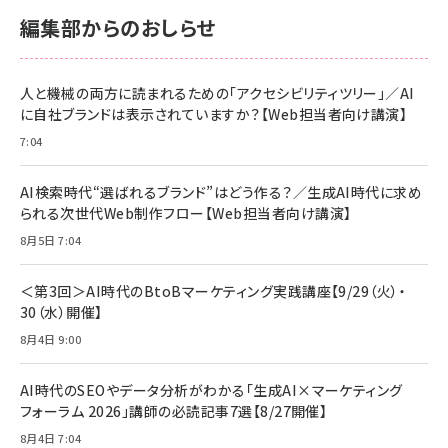
サポート正規品 メーカー保証5年 KLMEA128G
サポート正規品 メーカー保証5年 KLMEA128G
￥2,680
￥2,680
編集部からのおしらせ
anan(アンアン)2026/06/24号 No.2500増刊
スペシャルエディション[王道エンタメの矜持／
NIMASO ガラスフィルム iPhone 17 用 保護フィ
Amazon eギフトカード - Amazonロゴ - クラ
BTS]
ルム 強化ガラス 耐衝撃 高透過率 指紋防止 貼りや
シック
すい ガイド枠付き いPhone17 (6.3インチ) 対応
人と機械の両方に読まれるための「アクセシビリティツリー」／AI
￥1,100
￥5,000
2枚セット DSP25F1698
に自社ブランドは表示されていますか？【Web担当者向け講演】
￥1,599
7:04
anan(アンアン)2026/07/08号 No.2502[2026
Anker PowerLine III Flow USB-C & USB-C
年後半、あなたの恋と運命／山田涼介]
【New】Amazon Fire TV Stick HD | 手軽にスト
ケーブル Anker絡まないケーブル 240W 結束バン
リーミングをはじめよう | ストリーミングメディアプ
ド付き USB PD対応 シリコン素材採用 iPhone
￥880
AI検索時代“選ばれるブランド”はどう作る？／生成AI時代に求め
レイヤー
17 / 16 / 15 / Galaxy iPad Pro MacBook
￥1,890
Pro/Air 各種対応 (1.8m ミッドナイトブラック)
られる次世代Web制作フロー【Web担当者向け講演】
￥6,980
ママ投資家が育休中に１億貯めた株式投資
8月5日 7:04
アサヒ飲料 モンスター エナジー 355ml×24本
￥1,870
Anker Soundcore P31i (Bluetooth 6.1) 【完
￥4,192
全ワイヤレスイヤホン/アクティブノイズキャンセリ
＜第3回＞AI時代のBtoBマーケティング実践講座【9/29（火）・
ング/マルチポイント接続 / 最大50時間再生 / PSE
30（水）開催】
組織の成果を最大化する ルールのデザイン
技術基準適合】ブラック
￥5,990
サッポロ 生ビール 黒ラベル 350ml 缶 24本 ビー
8月4日 9:00
￥1,980
ル ケース買い【6/30応募〆切! 黒ラベルビヤセラー
キャンペーン】
Anker PowerLine III Flow USB-C & USB-C
ケーブル Anker絡まないケーブル 240W 結束バン
￥4,857
AI時代のSEOやデータ分析がわかる「生成AI×マーケティング
ド付き USB PD対応 シリコン素材採用 iPhone
フォーラム 2026」講師の必読記事7選【8/27開催】
Amazonランキングをもっと見る
17 / 16 / 15 / Galaxy iPad Pro MacBook
￥1,890
Pro/Air 各種対応 (1.8m ミッドナイトブラック)
8月4日 7:04