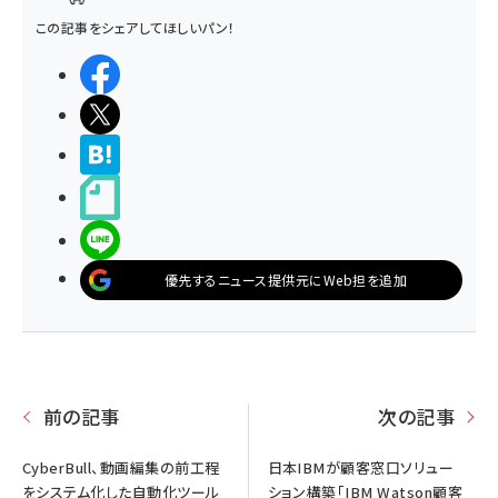
この記事をシェアしてほしいパン！
シェアする
ポストする
>ブクマする
noteで書く
LINEで送る
優先するニュース提供元にWeb担を追加
前の記事
次の記事
CyberBull、動画編集の前工程
日本IBMが顧客窓口ソリュー
をシステム化した自動化ツール
ション構築「IBM Watson顧客