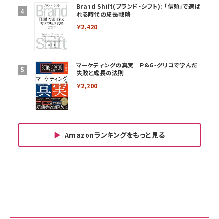
Brand Shift(ブランド・シフト): 「信頼」で選ば
れる時代の成長戦略
￥2,420
マーケティングの真実 P&G・グリコで学んだ
失敗と成長の法則
￥2,200
Amazonランキングをもっと見る
Amazon ビジネス・経済関連書籍 の売れ筋ランキン
Amazon 家電＆カメラ の売れ筋ランキング
Amazon パソコン・周辺機器 の売れ筋ランキング
グ
更新日時：2026/06/26 19:00
更新日時：2026/06/26 19:00
更新日時：2026/06/26 19:00
anan(アンアン)2026/07/01号 No.2501[魅せる
KIOXIA(キオクシア) 旧東芝メモリ microSD
KIOXIA(キオクシア) 旧東芝メモリ microSD
カラダ2026／宮舘涼太]
128GB UHS-I Class10 (最大読出速度
128GB UHS-I Class10 (最大読出速度
100MB/s) Nintendo Switch動作確認済 国内
100MB/s) Nintendo Switch動作確認済 国内
￥880