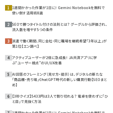
1週間かかった作業が1日に！ Gemini Notebookを無料で
使い倒す活用術8選
SEOで勝つタイトル付けの法則とは？ グーグルから評価され、
流入数を増やす5つの条件
派遣で働く期間、同じ会社・同じ職場を継続希望「3年以上」が
第1位【エン調べ】
アクティブユーザーが2倍に急成長！ JA共済アプリに学
ぶ“ユーザー視点”のUI/UX改善
AI回答のフレーミング（見せ方・提示）は、デジタルの新たな
「商品棚・売り場」――ChatGPT時代の新しい購買行動【SEOまと
め】
【3秒クイズ】5433円は3人で割り切れる？ 電卓を使わずに「ひ
と目」で見抜く方法
1週間かかった作業が1日に！ Gemini Notebookを無料で