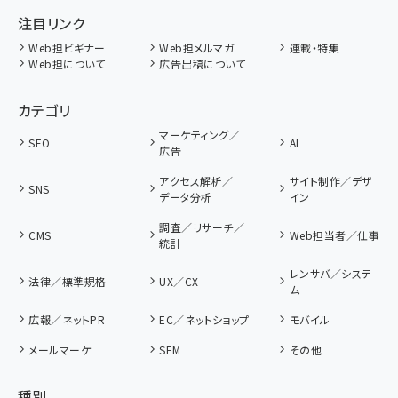
注目リンク
Web担ビギナー
Web担メルマガ
連載・特集
Web担について
広告出稿について
カテゴリ
マーケティング／
SEO
AI
広告
アクセス解析／
サイト制作／デザ
SNS
データ分析
イン
調査／リサーチ／
CMS
Web担当者／仕事
統計
レンサバ／システ
法律／標準規格
UX／CX
ム
広報／ネットPR
EC／ネットショップ
モバイル
メールマーケ
SEM
その他
種別