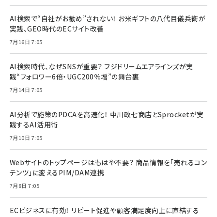
AI検索で“自社がお勧め”されない！ お米ギフトの八代目儀兵衛が
実践、GEO時代のECサイト改善
7月16日 7:05
AI検索時代、なぜSNSが重要？ フジドリームエアラインズが実
践“フォロワー6倍・UGC200％増”の舞台裏
7月14日 7:05
AI分析で施策のPDCAを高速化！ 中川政七商店とSprocketが実
践するAI活用術
7月10日 7:05
Webサイトのトップページはもはや不要？ 商品情報を「売れるコン
テンツ」に変えるPIM/DAM連携
7月8日 7:05
ECビジネスに有効！ リピート促進や顧客満足度向上に直結する