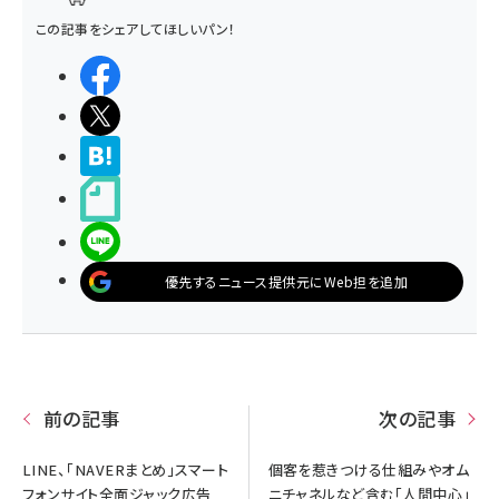
この記事をシェアしてほしいパン！
シェアする
ポストする
>ブクマする
noteで書く
LINEで送る
優先するニュース提供元にWeb担を追加
前の記事
次の記事
LINE、「NAVERまとめ」スマート
個客を惹きつける仕組みやオム
フォンサイト全面ジャック広告
ニチャネルなど含む「人間中心」