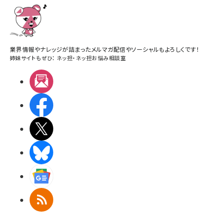
業界情報やナレッジが詰まったメルマガ配信やソーシャルもよろしくです！
姉妹サイトもぜひ：
ネッ担
・
ネッ担お悩み相談室
メルマガ
Facebook
X(エックス)
BlueSky
Googleニュース
RSS