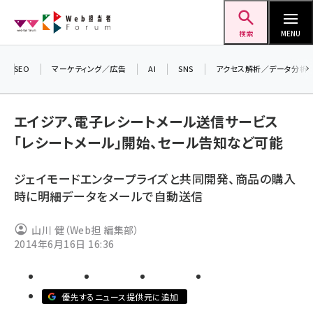
メ
Web担当者Forum
イ
検索
MENU
ン
コ
SEO
マーケティング／広告
AI
SNS
アクセス解析／データ分析
＼ 
ン
生成
テ
エイジア、電子レシートメール送信サービス
るセ
ン
「レシートメール」開始、セール告知など可能
202
ツ
seo (3538)
▼申
に
ジェイモードエンタープライズと共同開発、商品の購入
ai (2820)
移
時に明細データをメールで自動送信
動
youtube (2444)
山川 健（Web担 編集部）
note (2322)
2014年6月16日 16:36
セミナー (2315)
z世代 (1629)
優先するニュース提供元に追加
meo (1281)