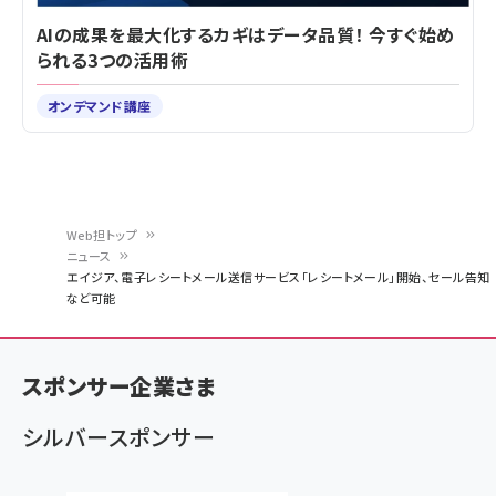
AIの成果を最大化するカギはデータ品質！ 今すぐ始め
られる3つの活用術
オンデマンド講座
Web担トップ
ニュース
パ
エイジア、電子レシートメール送信サービス「レシートメール」開始、セール告知
など可能
ン
く
ず
スポンサー企業さま
シルバースポンサー