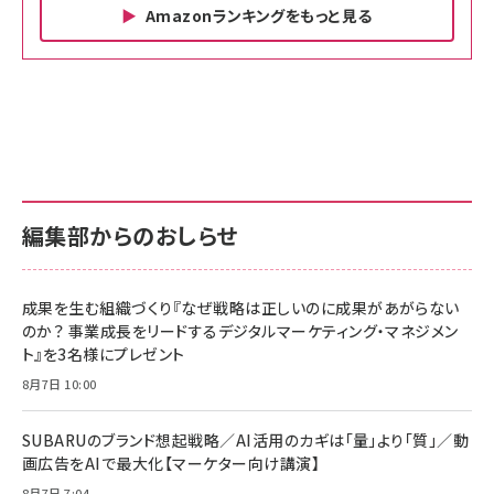
Amazonランキングをもっと見る
Amazon ビジネス・経済関連書籍 の売れ筋ランキン
Amazon 家電＆カメラ の売れ筋ランキング
Amazon パソコン・周辺機器 の売れ筋ランキング
グ
更新日時：2026/06/26 19:00
更新日時：2026/06/26 19:00
更新日時：2026/06/26 19:00
anan(アンアン)2026/07/01号 No.2501[魅
KIOXIA(キオクシア) 旧東芝メモリ microSD
KIOXIA(キオクシア) 旧東芝メモリ microSD
せるカラダ2026／宮舘涼太]
128GB UHS-I Class10 (最大読出速度
128GB UHS-I Class10 (最大読出速度
100MB/s) Nintendo Switch動作確認済 国
100MB/s) Nintendo Switch動作確認済 国
￥880
内サポート正規品 メーカー保証5年
内サポート正規品 メーカー保証5年
￥2,680
￥2,680
KLMEA128G
KLMEA128G
編集部からのおしらせ
anan(アンアン)2026/06/24号 No.2500増
刊 スペシャルエディション[王道エンタメの矜
NIMASO ガラスフィルム iPhone 17 用 保護
Amazon eギフトカード - Amazonロゴ - ク
持／BTS]
フィルム 強化ガラス 耐衝撃 高透過率 指紋防
ラシック
止 貼りやすい ガイド枠付き いPhone17 (6.3
成果を生む組織づくり『なぜ戦略は正しいのに成果があがらない
￥1,100
￥5,000
インチ) 対応 2枚セット DSP25F1698
のか？ 事業成長をリードするデジタルマーケティング・マネジメン
￥1,599
ト』を3名様にプレゼント
anan(アンアン)2026/07/08号
Anker PowerLine III Flow USB-C & USB-
No.2502[2026年後半、あなたの恋と運命／山
【New】Amazon Fire TV Stick HD | 手軽に
C ケーブル Anker絡まないケーブル 240W 結
8月7日 10:00
田涼介]
ストリーミングをはじめよう | ストリーミングメ
束バンド付き USB PD対応 シリコン素材採用
ディアプレイヤー
iPhone 17 / 16 / 15 / Galaxy iPad Pro
￥880
￥1,890
MacBook Pro/Air 各種対応 (1.8m ミッドナ
SUBARUのブランド想起戦略／AI活用のカギは「量」より「質」／動
￥6,980
イトブラック)
画広告をAIで最大化【マーケター向け講演】
ママ投資家が育休中に１億貯めた株式投資
アサヒ飲料 モンスター エナジー 355ml×24
8月7日 7:04