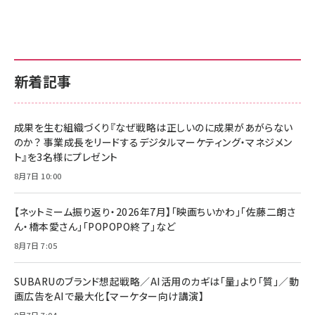
新着記事
成果を生む組織づくり『なぜ戦略は正しいのに成果があがらない
のか？ 事業成長をリードするデジタルマーケティング・マネジメン
ト』を3名様にプレゼント
8月7日 10:00
【ネットミーム振り返り・2026年7月】「映画ちいかわ」「佐藤二朗さ
ん・橋本愛さん」「POPOPO終了」など
8月7日 7:05
SUBARUのブランド想起戦略／AI活用のカギは「量」より「質」／動
画広告をAIで最大化【マーケター向け講演】
8月7日 7:04