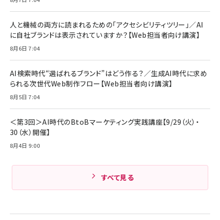
Anker Soundcore P31i (Bluetooth 6.1)
本
￥1,870
【完全ワイヤレスイヤホン/アクティブノイズキャ
￥4,192
ンセリング/マルチポイント接続 / 最大50時間
人と機械の両方に読まれるための「アクセシビリティツリー」／AI
再生 / PSE技術基準適合】ブラック
￥5,990
組織の成果を最大化する ルールのデザイン
に自社ブランドは表示されていますか？【Web担当者向け講演】
サッポロ 生ビール 黒ラベル 350ml 缶 24本
ビール ケース買い【6/30応募〆切! 黒ラベルビ
￥1,980
8月6日 7:04
Anker PowerLine III Flow USB-C & USB-
ヤセラーキャンペーン】
C ケーブル Anker絡まないケーブル 240W 結
￥4,857
束バンド付き USB PD対応 シリコン素材採用
AI検索時代“選ばれるブランド”はどう作る？／生成AI時代に求め
iPhone 17 / 16 / 15 / Galaxy iPad Pro
￥1,890
られる次世代Web制作フロー【Web担当者向け講演】
Amazonランキングをもっと見る
MacBook Pro/Air 各種対応 (1.8m ミッドナ
イトブラック)
8月5日 7:04
Amazonランキングをもっと見る
Amazonランキングをもっと見る
＜第3回＞AI時代のBtoBマーケティング実践講座【9/29（火）・
30（水）開催】
8月4日 9:00
すべて見る