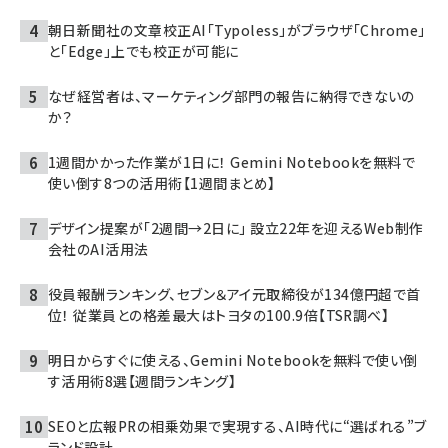
朝日新聞社の文章校正AI「Typoless」がブラウザ「Chrome」
と「Edge」上でも校正が可能に
なぜ経営者は、マーケティング部門の報告に納得できないの
か？
1週間かかった作業が1日に！ Gemini Notebookを無料で
使い倒す8つの活用術【1週間まとめ】
デザイン提案が「2週間→2日に」 設立22年を迎えるWeb制作
会社のAI活用法
役員報酬ランキング、セブン＆アイ元取締役が134億円超で首
位！ 従業員との格差最大はトヨタの100.9倍【TSR調べ】
明日からすぐに使える、Gemini Notebookを無料で使い倒
す活用術8選【週間ランキング】
SEOと広報PRの相乗効果で実現する、AI時代に“選ばれる”ブ
ランド設計