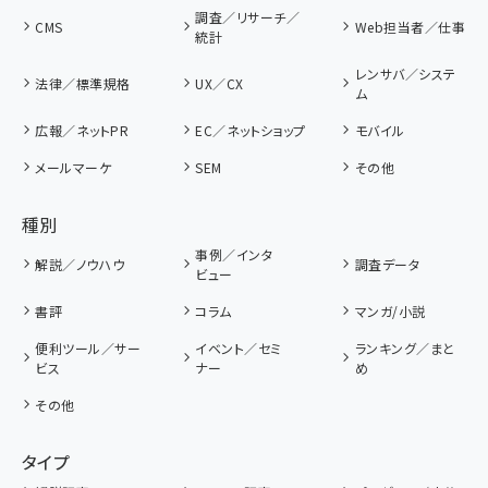
調査／リサーチ／
CMS
Web担当者／仕事
統計
レンサバ／システ
法律／標準規格
UX／CX
ム
広報／ネットPR
EC／ネットショップ
モバイル
メールマーケ
SEM
その他
種別
事例／インタ
解説／ノウハウ
調査データ
ビュー
書評
コラム
マンガ/小説
便利ツール／サー
イベント／セミ
ランキング／まと
ビス
ナー
め
その他
タイプ