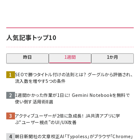
人気記事トップ10
昨日
1週間
1か月
SEOで勝つタイトル付けの法則とは？ グーグルから評価され、
流入数を増やす5つの条件
1週間かかった作業が1日に！ Gemini Notebookを無料で
使い倒す活用術8選
アクティブユーザーが2倍に急成長！ JA共済アプリに学
ぶ“ユーザー視点”のUI/UX改善
朝日新聞社の文章校正AI「Typoless」がブラウザ「Chrome」