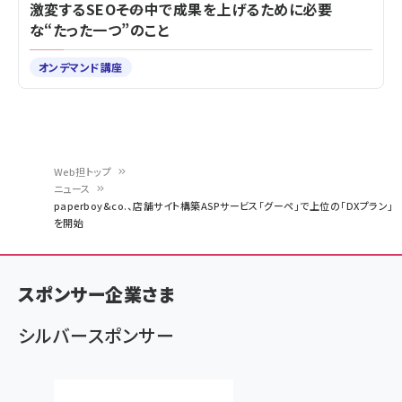
激変するSEO――その中で成果を上げるために必要
な“たった一つ”のこと
オンデマンド講座
Web担トップ
ニュース
パ
paperboy&co.、店舗サイト構築ASPサービス「グーペ」で上位の「DXプラン」
を開始
ン
く
ず
スポンサー企業さま
シルバースポンサー