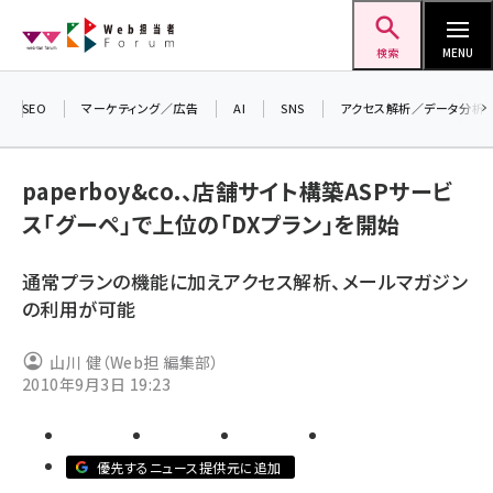
メ
Web担当者Forum
イ
検索
MENU
ン
コ
SEO
マーケティング／広告
AI
SNS
アクセス解析／データ分析
＼ 
ン
生成
テ
paperboy&co.、店舗サイト構築ASPサービ
るセ
ン
ス「グーペ」で上位の「DXプラン」を開始
20
ツ
seo (3532)
▼
に
通常プランの機能に加えアクセス解析、メールマガジン
ai (2814)
移
の利用が可能
動
youtube (2441)
山川 健（Web担 編集部）
note (2317)
2010年9月3日 19:23
セミナー (2310)
z世代 (1623)
優先するニュース提供元に追加
meo (1277)