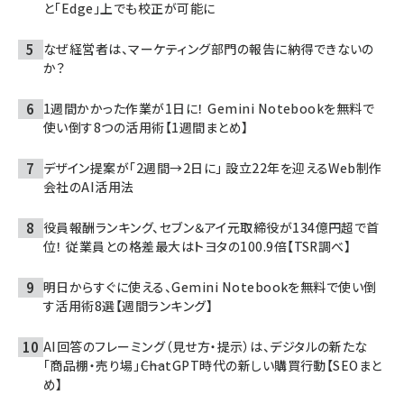
と「Edge」上でも校正が可能に
なぜ経営者は、マーケティング部門の報告に納得できないの
か？
1週間かかった作業が1日に！ Gemini Notebookを無料で
使い倒す8つの活用術【1週間まとめ】
デザイン提案が「2週間→2日に」 設立22年を迎えるWeb制作
会社のAI活用法
役員報酬ランキング、セブン＆アイ元取締役が134億円超で首
位！ 従業員との格差最大はトヨタの100.9倍【TSR調べ】
明日からすぐに使える、Gemini Notebookを無料で使い倒
す活用術8選【週間ランキング】
AI回答のフレーミング（見せ方・提示）は、デジタルの新たな
「商品棚・売り場」――ChatGPT時代の新しい購買行動【SEOまと
め】