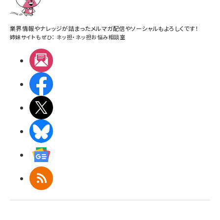
業界情報やナレッジが詰まったメルマガ配信やソーシャルもよろしくです！
姉妹サイトもぜひ：
ネッ担
・
ネッ担お悩み相談室
メルマガ
Facebook
X(エックス)
BlueSky
Googleニュース
RSS