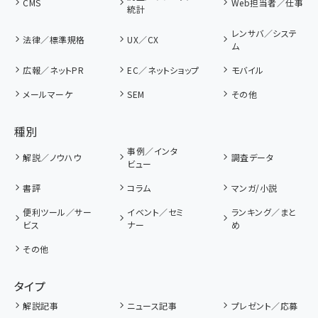
CMS
Web担当者／仕事
統計
レンサバ／システ
法律／標準規格
UX／CX
ム
広報／ネットPR
EC／ネットショップ
モバイル
メールマーケ
SEM
その他
種別
事例／インタ
解説／ノウハウ
調査データ
ビュー
書評
コラム
マンガ/小説
便利ツール／サー
イベント／セミ
ランキング／まと
ビス
ナー
め
その他
タイプ
解説記事
ニュース記事
プレゼント／応募