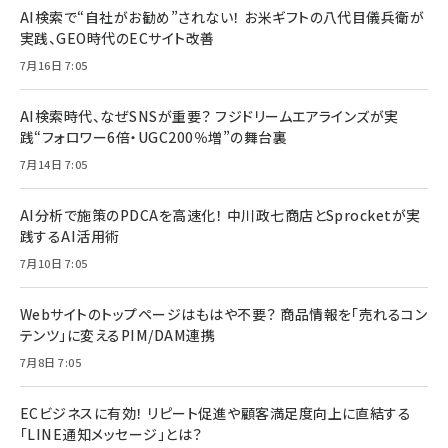
AI検索で“自社がお勧め”されない！ お米ギフトの八代目儀兵衛が
実践、GEO時代のECサイト改善
7月16日 7:05
AI検索時代、なぜSNSが重要？ フジドリームエアラインズが実
践“フォロワー6倍・UGC200％増”の舞台裏
7月14日 7:05
AI分析で施策のPDCAを高速化！ 中川政七商店とSprocketが実
践するAI活用術
7月10日 7:05
Webサイトのトップページはもはや不要？ 商品情報を「売れるコン
テンツ」に変えるPIM/DAM連携
7月8日 7:05
ECビジネスに有効！ リピート促進や顧客満足度向上に直結する
「LINE通知メッセージ」とは？