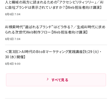
人と機械の両方に読まれるための「アクセシビリティツリー」／AI
再生 / PSE技術基準適合】ブラック
￥5,990
組織の成果を最大化する ルールのデザイン
に自社ブランドは表示されていますか？【Web担当者向け講演】
サッポロ 生ビール 黒ラベル 350ml 缶 24本
ビール ケース買い【6/30応募〆切! 黒ラベルビ
￥1,980
8月6日 7:04
Anker PowerLine III Flow USB-C & USB-
ヤセラーキャンペーン】
C ケーブル Anker絡まないケーブル 240W 結
￥4,857
束バンド付き USB PD対応 シリコン素材採用
AI検索時代“選ばれるブランド”はどう作る？／生成AI時代に求め
iPhone 17 / 16 / 15 / Galaxy iPad Pro
￥1,890
られる次世代Web制作フロー【Web担当者向け講演】
Amazonランキングをもっと見る
MacBook Pro/Air 各種対応 (1.8m ミッドナ
イトブラック)
8月5日 7:04
Amazonランキングをもっと見る
Amazonランキングをもっと見る
＜第3回＞AI時代のBtoBマーケティング実践講座【9/29（火）・
30（水）開催】
8月4日 9:00
すべて見る