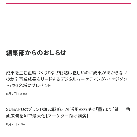
Amazon ビジネス・経済関連書籍 の売れ筋ランキン
Amazon 家電＆カメラ の売れ筋ランキング
Amazon パソコン・周辺機器 の売れ筋ランキング
グ
更新日時：2026/06/26 19:00
更新日時：2026/06/26 19:00
更新日時：2026/06/26 19:00
anan(アンアン)2026/07/01号 No.2501[魅
KIOXIA(キオクシア) 旧東芝メモリ microSD
KIOXIA(キオクシア) 旧東芝メモリ microSD
せるカラダ2026／宮舘涼太]
128GB UHS-I Class10 (最大読出速度
128GB UHS-I Class10 (最大読出速度
100MB/s) Nintendo Switch動作確認済 国
100MB/s) Nintendo Switch動作確認済 国
￥880
内サポート正規品 メーカー保証5年
内サポート正規品 メーカー保証5年
￥2,680
￥2,680
KLMEA128G
KLMEA128G
編集部からのおしらせ
anan(アンアン)2026/06/24号 No.2500増
刊 スペシャルエディション[王道エンタメの矜
NIMASO ガラスフィルム iPhone 17 用 保護
Amazon eギフトカード - Amazonロゴ - ク
持／BTS]
フィルム 強化ガラス 耐衝撃 高透過率 指紋防
ラシック
止 貼りやすい ガイド枠付き いPhone17 (6.3
成果を生む組織づくり『なぜ戦略は正しいのに成果があがらない
￥1,100
￥5,000
インチ) 対応 2枚セット DSP25F1698
のか？ 事業成長をリードするデジタルマーケティング・マネジメン
￥1,599
ト』を3名様にプレゼント
anan(アンアン)2026/07/08号
Anker PowerLine III Flow USB-C & USB-
No.2502[2026年後半、あなたの恋と運命／山
【New】Amazon Fire TV Stick HD | 手軽に
C ケーブル Anker絡まないケーブル 240W 結
8月7日 10:00
田涼介]
ストリーミングをはじめよう | ストリーミングメ
束バンド付き USB PD対応 シリコン素材採用
ディアプレイヤー
iPhone 17 / 16 / 15 / Galaxy iPad Pro
￥880
￥1,890
MacBook Pro/Air 各種対応 (1.8m ミッドナ
SUBARUのブランド想起戦略／AI活用のカギは「量」より「質」／動
￥6,980
イトブラック)
画広告をAIで最大化【マーケター向け講演】
ママ投資家が育休中に１億貯めた株式投資
アサヒ飲料 モンスター エナジー 355ml×24
8月7日 7:04
Anker Soundcore P31i (Bluetooth 6.1)
本
￥1,870
【完全ワイヤレスイヤホン/アクティブノイズキャ
￥4,192
ンセリング/マルチポイント接続 / 最大50時間