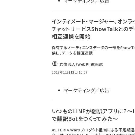
マーケティング／広告
インティメート・マージャー、オンラ
チャットサービスShowTalkとの
相互連携を開始
保有するオーディエンスデータの一部をShowTa
供し、データを相互連携
岩佐 義人（Web担 編集部）
2018年11月12日 15:57
マーケティング／広告
いつものLINEが翻訳アプリに？～L
で翻訳Botをつくってみた～
ASTERIA Warpプロダクト担当による不定期