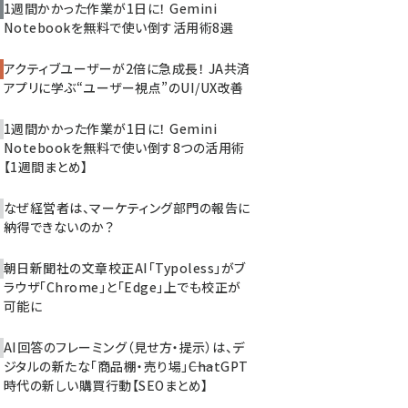
1週間かかった作業が1日に！ Gemini
Notebookを無料で使い倒す活用術8選
アクティブユーザーが2倍に急成長！ JA共済
アプリに学ぶ“ユーザー視点”のUI/UX改善
1週間かかった作業が1日に！ Gemini
Notebookを無料で使い倒す8つの活用術
【1週間まとめ】
なぜ経営者は、マーケティング部門の報告に
納得できないのか？
朝日新聞社の文章校正AI「Typoless」がブ
ラウザ「Chrome」と「Edge」上でも校正が
可能に
AI回答のフレーミング（見せ方・提示）は、デ
ジタルの新たな「商品棚・売り場」――ChatGPT
時代の新しい購買行動【SEOまとめ】