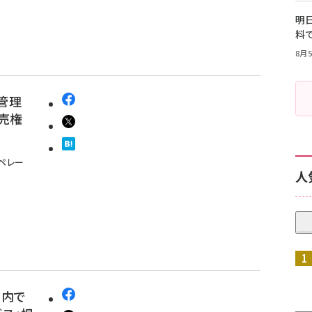
明日
料
8月5
管理
販売権
ペレー
人
ク内で