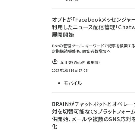
オプトが「Facebookメッセンジャ
利用したニュース配信管理「Chatwi
展開開始
Botの管理ツール、キーワードで記事を検索す
定期購読機能も、閲覧者数増加へ
山川 健（Web担 編集部）
2017年10月16日 17:05
モバイル
BRAINがチャットボットとオペレ
対を切替可能なCSプラットフォー
供開始、メールや複数のSNS応対
化