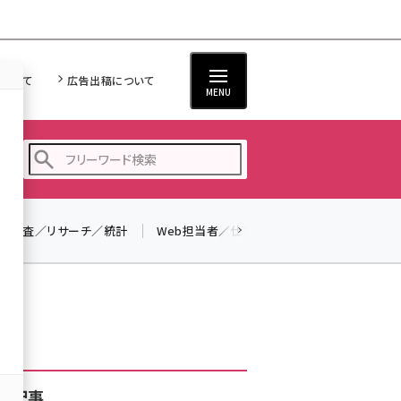
について
広告出稿について
MENU
調査／リサーチ／統計
Web担当者／仕事
法律／標準規格
seo (3523)
ai (2804)
youtube (2429)
note (2312)
セミナー (2303)
着記事