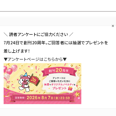
Forum
Web担
Web担ビギナー
Web担メルマガ
連載・特集
＼ 読者アンケートにご協力ください ／
7月24日で創刊20周年。ご回答者には抽選でプレゼントを
カテゴリ／種別
セミナー／イベント
から探す
から探す
差し上げます！
▼アンケートページはこちらから▼
SNS
アクセス解析／データ分析
サイト制作／デザイン
CMS
使われている記事の一覧
れている記事の一覧
新