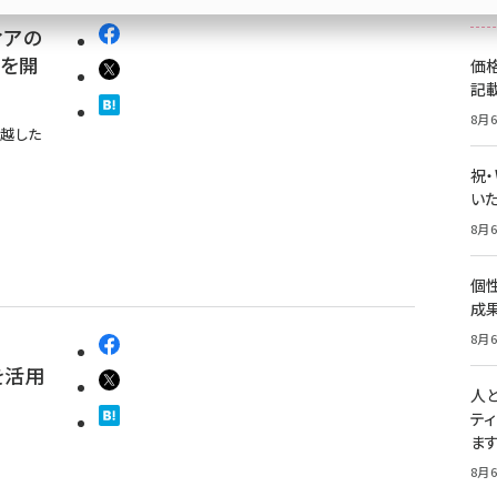
ィアの
スを開
価
記
8月6
見越した
祝
いた
8月6
個
成
8月6
tを活用
人
テ
ま
8月6