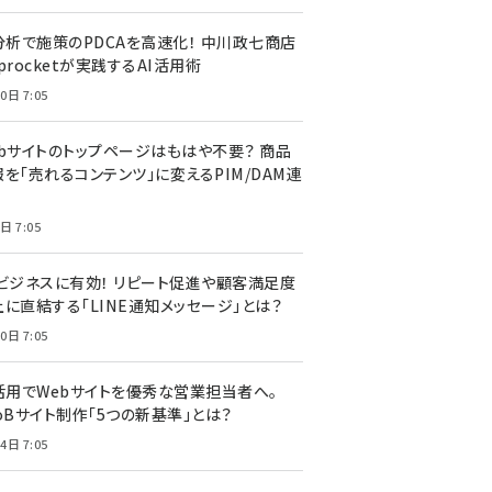
I分析で施策のPDCAを高速化！ 中川政七商店
procketが実践するAI活用術
0日 7:05
ebサイトのトップページはもはや不要？ 商品
を「売れるコンテンツ」に変えるPIM/DAM連
日 7:05
Cビジネスに有効！ リピート促進や顧客満足度
上に直結する「LINE通知メッセージ」とは？
0日 7:05
I活用でWebサイトを優秀な営業担当者へ。
oBサイト制作「5つの新基準」とは？
4日 7:05