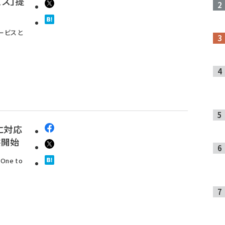
ビス」提
ービスと
に対応
供開始
e to