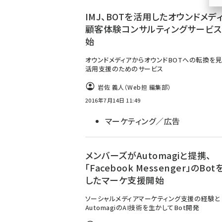
ず
IMJ、BOTを活用したオウンドメデ
顧客体験コンサルティングサービ
始
オウンドメディアからオウンドBOTへの転換を
活用支援のためのサービス
岩佐 義人（Web担 編集部）
2016年7月14日 11:49
マーケティング／広告
メンバーズがAutomagiと提携、
「Facebook Messenger」のBo
したマーケ支援開始
ソーシャルメディアマーケティング支援の経験と
AutomagiのAI技術を生かしてBot開発