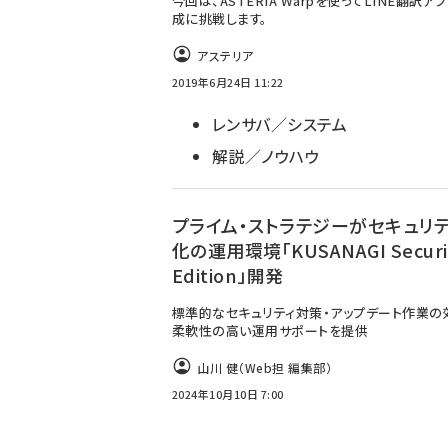
今回は、ASTERIA Warpを使ってLINE翻訳ア
成に挑戦します。
アステリア
2019年6月24日 11:22
レンサバ／システム
解説／ノウハウ
プライム・ストラテジーがセキュリ
化の運用環境「KUSANAGI Securi
Edition」開発
標準的なセキュリティ対策・アップデート作業の
柔軟性の高い運用サポートを提供
山川 健（Web担 編集部）
2024年10月10日 7:00