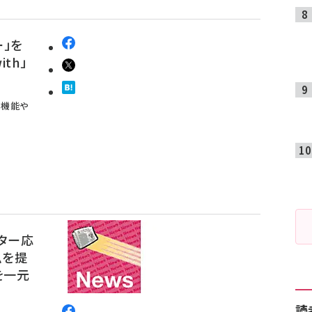
ー」を
th」
る機能や
ーター応
ムを提
を一元
読