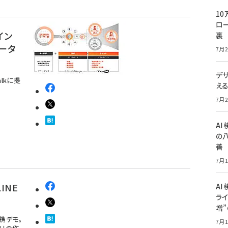
10
ロー
イン
裏
データ
7月2
デ
lkに提
え
7月2
A
の
善
7月1
INE
AI
ライ
増
連携デモ。
7月1