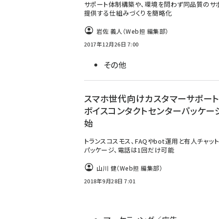
サポート体制構築や、環境を問わず同品質のサ
提供する仕組みづくりを簡略化
岩佐 義人（Web担 編集部）
2017年12月26日 7:00
その他
スマホ世代向けカスタマーサポート
ボイスコンタクトセンターパッケー
始
トランスコスモス、FAQやbot運用と有人チャッ
パッケージ、電話は1回だけ可能
山川 健（Web担 編集部）
2018年9月28日 7:01