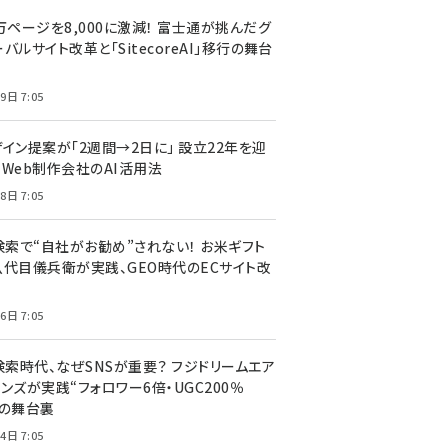
万ページを8,000に激減！ 富士通が挑んだグ
バルサイト改革と「SitecoreAI」移行の舞台
9日 7:05
ザイン提案が「2週間→2日に」 設立22年を迎
るWeb制作会社のAI活用法
8日 7:05
I検索で“自社がお勧め”されない！ お米ギフト
八代目儀兵衛が実践、GEO時代のECサイト改
6日 7:05
検索時代、なぜSNSが重要？ フジドリームエア
ンズが実践“フォロワー6倍・UGC200％
”の舞台裏
4日 7:05