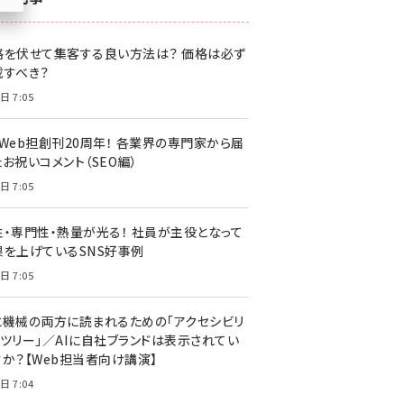
z世代 (1622)
格を伏せて集客する良い方法は？ 価格は必ず
meo (1275)
載すべき？
llmo (1161)
日 7:05
・Web担創刊20周年！ 各業界の専門家から届
お祝いコメント（SEO編）
日 7:05
性・専門性・熱量が光る！ 社員が主役となって
果を上げているSNS好事例
日 7:05
と機械の両方に読まれるための「アクセシビリ
ィツリー」／AIに自社ブランドは表示されてい
すか？【Web担当者向け講演】
日 7:04