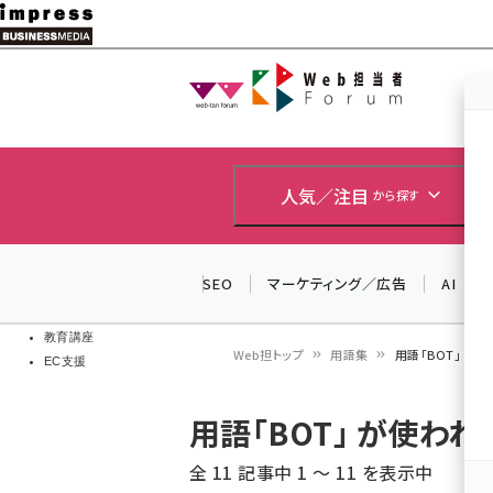
メ
イ
Web担当者
Web担当者
ン
EC担当者
コ
製品導入
ン
企業IT
ソフト開発
テ
人気／注目
から探す
IoT・AI
ン
DCクラウド
研究・調査
ツ
SEO
マーケティング／広告
AI
エネルギー
に
ドローン
移
教育講座
Web担トップ
用語集
用語「BOT」 が
EC支援
動
パ
用語「BOT」 が使わ
ン
全 11 記事中 1 ～ 11 を表示中
く