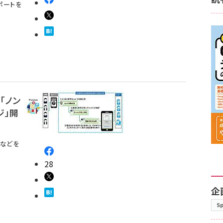
ポートを
「ノン
ジ」開
トなどを
28
企
S