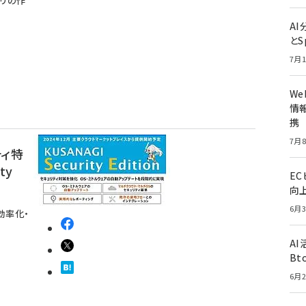
プリの作
A
とS
7月1
W
情報
携
7月8
ティ特
ty
E
向
6月3
効率化・
A
Bt
6月2