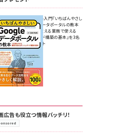
無料BIツール入門『いちばんやさし
いGoogleデータポータルの教本
人気講師が教える業務で使える
ダッシュボード構築の基本』を3名
様にプレゼント
7月31日 10:00
画広告も役立つ情報バッチリ！
ponsored