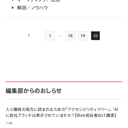
解説／ノウハウ
…
1
18
19
20
前ページ
先頭ページ
Page
Page
Page
ペー
ジ
送
り
編集部からのおしらせ
人と機械の両方に読まれるための「アクセシビリティツリー」／AI
に自社ブランドは表示されていますか？【Web担当者向け講演】
7:04