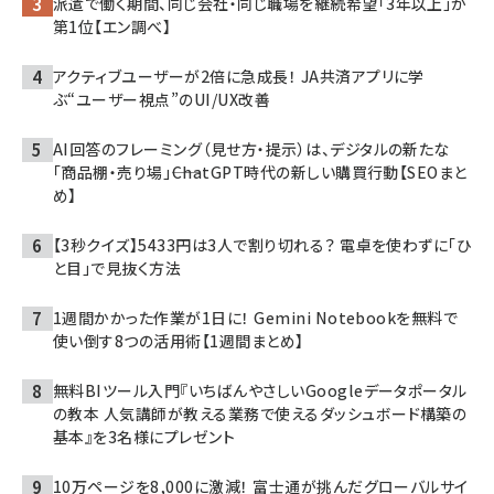
派遣で働く期間、同じ会社・同じ職場を継続希望「3年以上」が
第1位【エン調べ】
アクティブユーザーが2倍に急成長！ JA共済アプリに学
ぶ“ユーザー視点”のUI/UX改善
AI回答のフレーミング（見せ方・提示）は、デジタルの新たな
「商品棚・売り場」――ChatGPT時代の新しい購買行動【SEOまと
め】
【3秒クイズ】5433円は3人で割り切れる？ 電卓を使わずに「ひ
と目」で見抜く方法
1週間かかった作業が1日に！ Gemini Notebookを無料で
使い倒す8つの活用術【1週間まとめ】
無料BIツール入門『いちばんやさしいGoogleデータポータル
の教本 人気講師が教える業務で使えるダッシュボード構築の
基本』を3名様にプレゼント
10万ページを8,000に激減！ 富士通が挑んだグローバルサイ