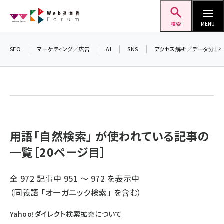
メ
Web担当者Forum
イ
検索
MENU
ン
＼ 読者アンケートにご協力ください ／
コ
SEO
マーケティング／広告
AI
SNS
アクセス解析／データ分析
7月24日で創刊20周年。ご回答者には抽選で
ン
プレゼントを差し上げます！
テ
▼アンケートページはこちらから▼
ン
ツ
seo (3519)
に
ai (2801)
移
用語「自然検索」 が使われている記事の
動
一覧［20ページ目］
youtube (2425)
note (2310)
全 972 記事中 951 ～ 972 を表示中
セミナー (2301)
（同義語 「
オーガニック検索
」 を含む）
z世代 (1620)
Yahoo!ダイレクト検索拡充について
meo (1274)