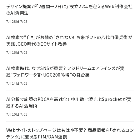
デザイン提案が「2週間→2日に」 設立22年を迎えるWeb制作会社
のAI活用法
7月28日 7:05
AI検索で“自社がお勧め”されない！ お米ギフトの八代目儀兵衛が
実践、GEO時代のECサイト改善
7月16日 7:05
AI検索時代、なぜSNSが重要？ フジドリームエアラインズが実
践“フォロワー6倍・UGC200％増”の舞台裏
7月14日 7:05
AI分析で施策のPDCAを高速化！ 中川政七商店とSprocketが実
践するAI活用術
7月10日 7:05
Webサイトのトップページはもはや不要？ 商品情報を「売れるコン
テンツ」に変えるPIM/DAM連携