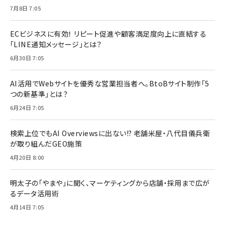
7月8日 7:05
ECビジネスに有効！ リピート促進や顧客満足度向上に直結する
「LINE通知メッセージ」とは？
6月30日 7:05
AI活用でWebサイトを優秀な営業担当者へ。BtoBサイト制作「5
つの新基準」とは？
6月24日 7:05
検索上位でもAI Overviewsに出ない!? 老舗米屋・八代目儀兵衛
が取り組んだGEO施策
4月20日 8:00
明太子の「やまや」に聞く、マーケティングから店舗・採用まで広が
るデータ活用術
4月14日 7:05