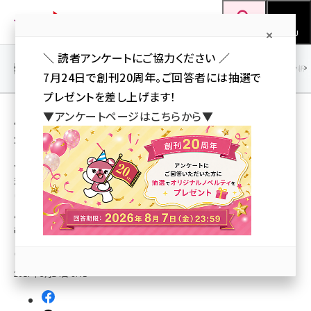
メ
Web担当者Forum
イ
検索
MENU
ン
＼ 読者アンケートにご協力ください ／
コ
SEO
マーケティング／広告
AI
SNS
アクセス解析／データ分析
7月24日で創刊20周年。ご回答者には抽選で
ン
プレゼントを差し上げます！
テ
用語「働き方改革」 が使われている記事の一覧
▼アンケートページはこちらから▼
ン
全 17 記事中 1 ～ 17 を表示中
ツ
seo (3523)
に
ソフトバンク・テクノロジー、チャットボットを
利用したBtoB営業支援ツール開発、7月提供
ai (2804)
移
に向け自社で先行導入
動
youtube (2429)
営業支援ツールは、営業生産性向上のため自社に導入後、製品化に向けて
改良
note (2312)
岩佐 義人（Web担 編集部）
セミナー (2303)
2017年5月24日 8:41
z世代 (1622)
meo (1275)