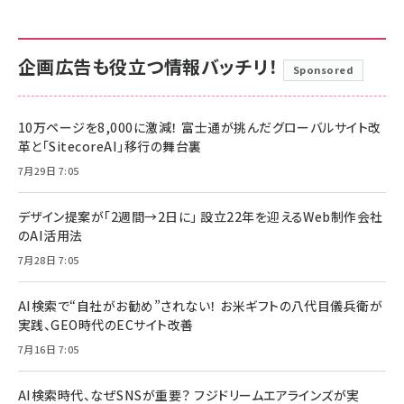
企画広告も役立つ情報バッチリ！
Sponsored
10万ページを8,000に激減！ 富士通が挑んだグローバルサイト改
革と「SitecoreAI」移行の舞台裏
7月29日 7:05
デザイン提案が「2週間→2日に」 設立22年を迎えるWeb制作会社
のAI活用法
7月28日 7:05
AI検索で“自社がお勧め”されない！ お米ギフトの八代目儀兵衛が
実践、GEO時代のECサイト改善
7月16日 7:05
AI検索時代、なぜSNSが重要？ フジドリームエアラインズが実