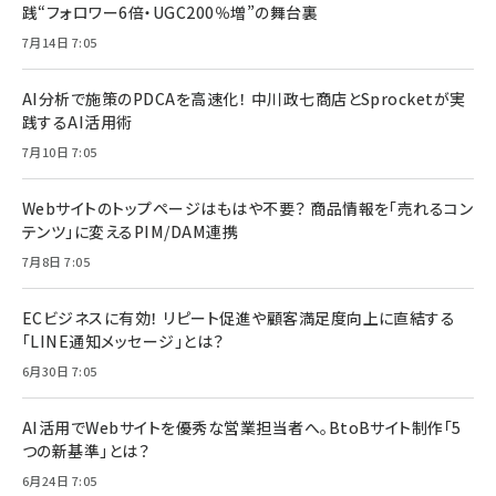
践“フォロワー6倍・UGC200％増”の舞台裏
7月14日 7:05
AI分析で施策のPDCAを高速化！ 中川政七商店とSprocketが実
践するAI活用術
7月10日 7:05
Webサイトのトップページはもはや不要？ 商品情報を「売れるコン
テンツ」に変えるPIM/DAM連携
7月8日 7:05
ECビジネスに有効！ リピート促進や顧客満足度向上に直結する
「LINE通知メッセージ」とは？
6月30日 7:05
AI活用でWebサイトを優秀な営業担当者へ。BtoBサイト制作「5
つの新基準」とは？
6月24日 7:05