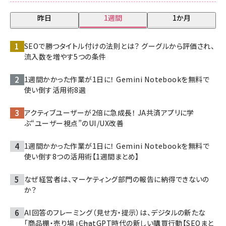
昨日
1週間
1か月
SEOで勝つタイトル付けの法則とは？ グーグルから評価され、
流入数を増やす5つの条件
1週間かかった作業が1日に！ Gemini Notebookを無料で
使い倒す活用術8選
アクティブユーザーが2倍に急成長！ JA共済アプリに学
ぶ“ユーザー視点”のUI/UX改善
1週間かかった作業が1日に！ Gemini Notebookを無料で
使い倒す8つの活用術【1週間まとめ】
なぜ経営者は、マーケティング部門の報告に納得できないの
か？
AI回答のフレーミング（見せ方・提示）は、デジタルの新たな
「商品棚・売り場」――ChatGPT時代の新しい購買行動【SEOまと