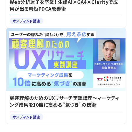
Web分析迷子を卒業！ 生成AI×GA4×Clarityで成
果が出る時短PDCA改善術
オンデマンド講座
顧客理解のためのUXリサーチ実践講座～マーケティ
ング成果を10倍に高める“気づき”の技術
オンデマンド講座