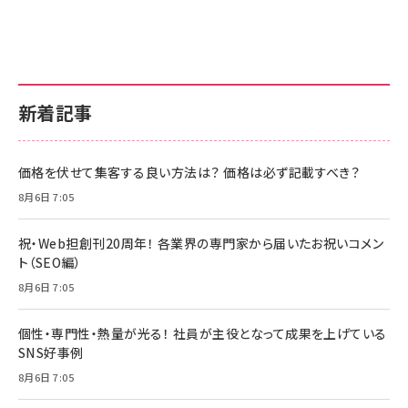
新着記事
価格を伏せて集客する良い方法は？ 価格は必ず記載すべき？
8月6日 7:05
祝・Web担創刊20周年！ 各業界の専門家から届いたお祝いコメン
ト（SEO編）
8月6日 7:05
個性・専門性・熱量が光る！ 社員が主役となって成果を上げている
SNS好事例
8月6日 7:05