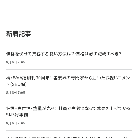
新着記事
価格を伏せて集客する良い方法は？ 価格は必ず記載すべき？
8月6日 7:05
祝・Web担創刊20周年！ 各業界の専門家から届いたお祝いコメン
ト（SEO編）
8月6日 7:05
個性・専門性・熱量が光る！ 社員が主役となって成果を上げている
SNS好事例
8月6日 7:05