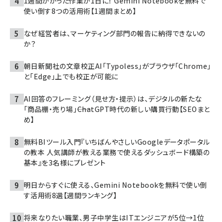
1週間かかった作業が1日に！ Gemini Notebookを無料で
使い倒す8つの活用術【1週間まとめ】
なぜ経営者は、マーケティング部門の報告に納得できないの
か？
朝日新聞社の文章校正AI「Typoless」がブラウザ「Chrome」
と「Edge」上でも校正が可能に
AI回答のフレーミング（見せ方・提示）は、デジタルの新たな
「商品棚・売り場」――ChatGPT時代の新しい購買行動【SEOまと
め】
無料BIツール入門『いちばんやさしいGoogleデータポータル
の教本 人気講師が教える業務で使えるダッシュボード構築の
基本』を3名様にプレゼント
明日からすぐに使える、Gemini Notebookを無料で使い倒
す活用術8選【週間ランキング】
将来なりたい職業、男子中学生はITエンジニアが5位→1位