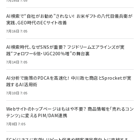
7月28日 7:05
AI検索で“自社がお勧め”されない！ お米ギフトの八代目儀兵衛が
実践、GEO時代のECサイト改善
7月16日 7:05
AI検索時代、なぜSNSが重要？ フジドリームエアラインズが実
践“フォロワー6倍・UGC200％増”の舞台裏
7月14日 7:05
AI分析で施策のPDCAを高速化！ 中川政七商店とSprocketが実
践するAI活用術
7月10日 7:05
Webサイトのトップページはもはや不要？ 商品情報を「売れるコン
テンツ」に変えるPIM/DAM連携
7月8日 7:05
ECビジネスに有効！ リピート促進や顧客満足度向上に直結する