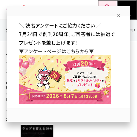
メ
Web担当者Forum
イ
検索
MENU
ン
＼ 読者アンケートにご協力ください ／
コ
SEO
マーケティング／広告
AI
SNS
アクセス解析／データ分析
7月24日で創刊20周年。ご回答者には抽選で
ン
プレゼントを差し上げます！
テ
用語「クラウドソーシング」 が使われている記
▼アンケートページはこちらから▼
ン
事の一覧
ツ
seo (3523)
全 24 記事中 1 ～ 24 を表示中
に
ai (2804)
移
BOOK REVIEW Web担当者なら読んでおきたいこの1
冊
動
youtube (2429)
ウェブビジネスに必須のトレンドを集約／書評
『ウェブを変える10の破壊的トレンド』
note (2312)
山川 健
セミナー (2303)
2008年3月10日 10:00
z世代 (1622)
meo (1275)