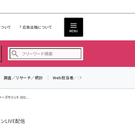
について
広告出稿について
MENU
調査／リサーチ／統計
Web担当者／仕事
法律／標準規格
seo (3532)
ai (2814)
サミット 202...
youtube (2441)
note (2317)
ンLIVE配信
セミナー (2310)