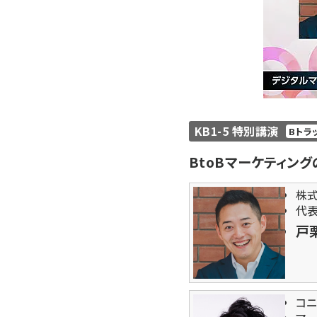
KB1-5 特別講演
Bトラ
BtoBマーケティン
株式
代
戸
コ