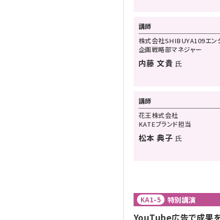
講師
株式会社SHIBUYA109エ
企画戦略部マネジャー
内藤 文貴
氏
講師
花王株式会社
KATEブランド担当
松本 典子
氏
特別講演
KA1-5
YouTube広告で成