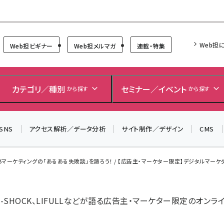
Forum
Web担
Web担ビギナー
Web担メルマガ
連載・特集
＼ 8月27日開催、申し込み受付中！ ／
生成AIをマーケティング等に活用するための考え方を学べ
カテゴリ／種別
セミナー／イベント
から探す
から探す
るセミナーイベント「生成AI × マーケティング フォーラム
2026」開催！
▼申し込みはこちらから▼
SNS
アクセス解析／データ分析
サイト制作／デザイン
CMS
oBマーケティングの「あるある失敗談」を語ろう！ / 【広告主・マーケター限定】デジタルマーケターズ
-SHOCK、LIFULLなどが語る広告主・マーケター限定のオンライ