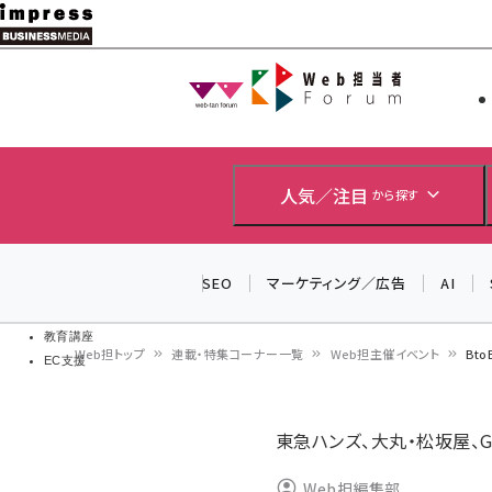
メ
イ
Web担当者
Web担当者
ン
EC担当者
コ
製品導入
ン
企業IT
ソフト開発
テ
人気／注目
から探す
IoT・AI
ン
DCクラウド
研究・調査
ツ
SEO
マーケティング／広告
AI
エネルギー
に
ドローン
移
教育講座
Web担トップ
連載・特集コーナー一覧
Web担主催イベント
Bt
EC支援
動
パ
ン
東急ハンズ、大丸・松坂屋、G
く
Web担編集部