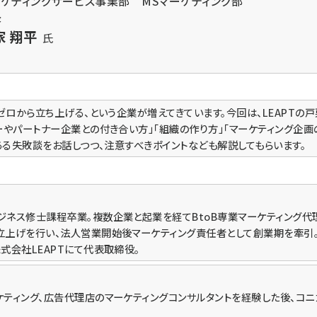
ケティングサービス事業部 MSマーケティング部
長
家 翔平
氏
をゼロから立ち上げる、という企業が増えてきています。今回は、LEAPTの
ーやパートナー企業との付き合い方」「組織の作り方」「マーケティング企画
くある失敗談をお話しつつ、注意すべきポイントなども解説してもらいます。
ネス修士課程卒業。複数企業と起業を経てBtoB専業マーケティング代理
上げを行い、法人営業開始後マーケティング責任者として創業期を牽引。現
式会社LEAPTにて代表取締役。
ティング、広告代理店のマーケティングコンサルタントを経験した後、コニ
。