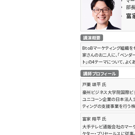
マー
部
富
講演概要
BtoBマーケティング組織
家さんのお二人に、「ベンダ
ト」の4テーマについて、よ
講師プロフィール
戸栗 頌平
氏
豪州ビジネス大学院国際ビジ
ユニコーン企業の日本法人立
ティングの支援事業を行う株
富家 翔平
氏
大手テレビ通販会社のマーケ
ケター・プリセールスに従事