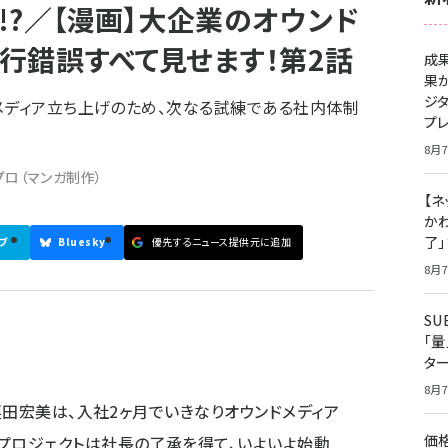
!?／【漫画】大企業のオウンド
試行錯誤すべて見せます！第2話
成
果
ジ
メディア立ち上げのため、次なる試練である社内体制
プ
8月7
プロ（マンガ制作）
【ネ
かわ
了
ブ
Bluesky
優先するニュース提供元に追加
8月7
S
「
タ
8月7
人・栗田宏美は、入社2ヶ月でいきなりオウンドメディア
価
プロジェクトは社長の了承を得て、いよいよ始動