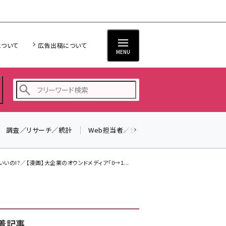
について
広告出稿について
MENU
調査／リサーチ／統計
Web担当者／仕事
法律／標準規格
seo (3528)
ai (2811)
いの!?／【漫画】大企業のオウンドメディア「0→1...
youtube (2439)
note (2315)
セミナー (2308)
着記事