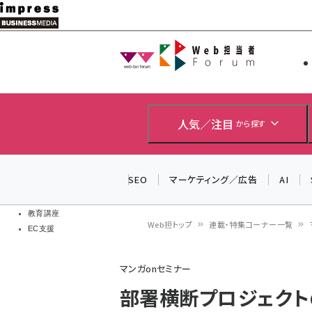
メ
イ
Web担当者
Web担当者
ン
EC担当者
コ
製品導入
ン
企業IT
ソフト開発
テ
人気／注目
から探す
IoT・AI
ン
DCクラウド
研究・調査
ツ
SEO
マーケティング／広告
AI
エネルギー
に
ドローン
移
教育講座
Web担トップ
連載・特集コーナー一覧
EC支援
動
パ
マンガonセミナー
ン
部署横断プロジェクトの
く