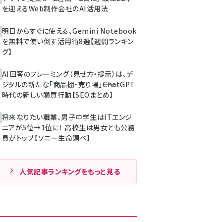
を迎えるWeb制作会社のAI活用法
明日からすぐに使える、Gemini Notebook
を無料で使い倒す活用術8選【週間ランキン
グ】
AI回答のフレーミング（見せ方・提示）は、デ
ジタルの新たな「商品棚・売り場」――ChatGPT
時代の新しい購買行動【SEOまとめ】
将来なりたい職業、男子中学生はITエンジ
ニアが5位→1位に！ 高校生は男女とも公務
員がトップ【ソニー生命調べ】
人気記事ランキングをもっと見る