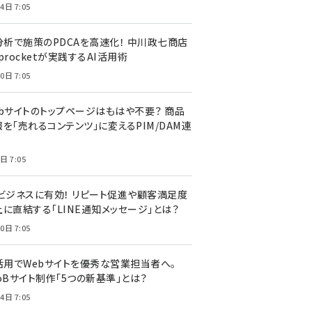
4日 7:05
I分析で施策のPDCAを高速化！ 中川政七商店
procketが実践するAI活用術
0日 7:05
ebサイトのトップページはもはや不要？ 商品
を「売れるコンテンツ」に変えるPIM/DAM連
日 7:05
Cビジネスに有効！ リピート促進や顧客満足度
上に直結する「LINE通知メッセージ」とは？
0日 7:05
I活用でWebサイトを優秀な営業担当者へ。
oBサイト制作「5つの新基準」とは？
4日 7:05