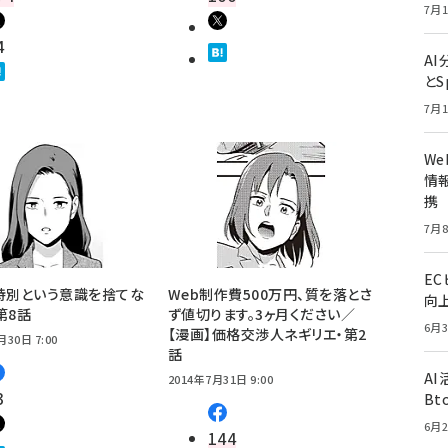
7月1
4
A
とS
7月1
W
情報
携
7月8
E
特別という意識を捨てな
Web制作費500万円、質を落とさ
向
第8話
ず値切ります。3ヶ月ください／
6月3
【漫画】価格交渉人ネギリエ・第2
月30日 7:00
話
A
2014年7月31日 9:00
3
Bt
6月2
144