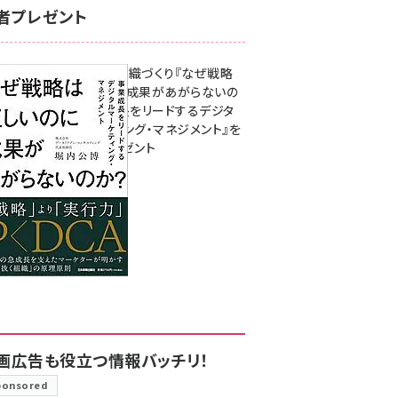
者プレゼント
成果を生む組織づくり『なぜ戦略
は正しいのに成果があがらないの
か？ 事業成長をリードするデジタ
ルマーケティング・マネジメント』を
3名様にプレゼント
8月7日 10:00
画広告も役立つ情報バッチリ！
ponsored