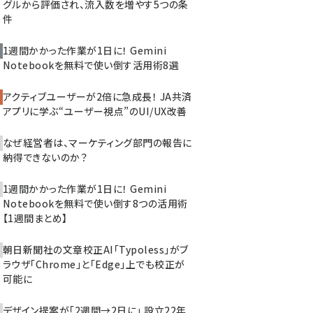
グルから評価され、流入数を増やす5つの条
件
1週間かかった作業が1日に！ Gemini
Notebookを無料で使い倒す活用術8選
アクティブユーザーが2倍に急成長！ JA共済
アプリに学ぶ“ユーザー視点”のUI/UX改善
なぜ経営者は、マーケティング部門の報告に
納得できないのか？
1週間かかった作業が1日に！ Gemini
Notebookを無料で使い倒す8つの活用術
【1週間まとめ】
朝日新聞社の文章校正AI「Typoless」がブ
ラウザ「Chrome」と「Edge」上でも校正が
可能に
デザイン提案が「2週間→2日に」 設立22年