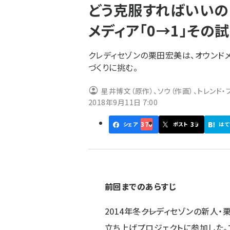
どう克服すればいいの
ず
メディア「0→1」その
クレディセゾンの栗田宏美は、オウンド
づくりに挑む。
星井博文（原作）、ソウ（作画）、トレンド・
2018年9月11日 7:00
370
39
シェア
ポスト
はて
前回
までのあらすじ
2014年冬――クレディセゾンの新
立ち上げプロジェクトに参加した。