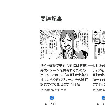
関連記事
サイト構築で安易な妥協は厳禁！――
入社2ヶ
完成イメージを共有するための
ディアを
ポイントとは？／【漫画】大企業の
画】大企
オウンドメディア「0→1」その試行
「0→1
錯誤すべて見せます！第3話
ます！第
2018年10月22日 7:00
2018年5月
233
3