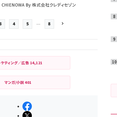
N CHIENOWA
By 株式会社クレディセゾン
…
3
4
5
8
Page
Page
Page
最終ページ
次ページ
ペー
ジ
送
り
ーケティング／広告
14,121
マンガ/小説
401
シェアする
ポストする