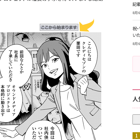
記
8月6
祝
いた
8月6
人