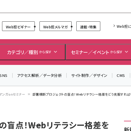
Forum
Web担
Web担ビギナー
Web担メルマガ
連載・特集
カテゴリ／種別
セミナー／イベント
から探す
から探す
SNS
アクセス解析／データ分析
サイト制作／デザイン
CMS
マンガonセミナー
部署横断プロジェクトの盲点！――Webリテラシー格差をどう克服すればい
盲点！――Webリテラシー格差を
新