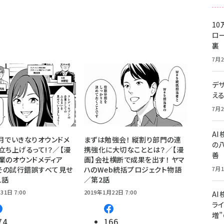
10
ロー
裏
7月2
デ
え
7月2
A
月でいきなりオウンドメ
まずは勉強会！ 縦割り部門の連
の
立ち上げるって!？／【漫
携強化に大切なこととは？／【漫
善
業のオウンドメディア
画】会社横断で成果を出す！ ヤマ
」その試行錯誤すべて見せ
ハのWeb統括プロジェクト物語
7月1
1話
／第2話
31日 7:00
2019年1月22日 7:00
AI
ライ
増
74
166