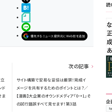
読
>ブクマする
noteで書く
LINEで送る
優先するニュース提供元にWeb担を追加
次の記事
を立
サイト構築で安易な妥協は厳禁！――完成イ
ンド
メージを共有するためのポイントとは？／
せま
【漫画】大企業のオウンドメディア「0→1」そ
企
の試行錯誤すべて見せます！第3話
S