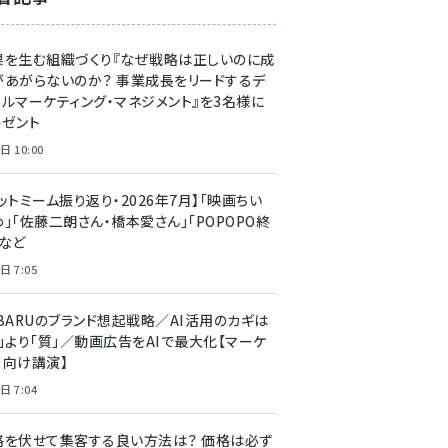
z世代 (1623)
果を生む組織づくり『なぜ戦略は正しいのに成
meo (1277)
があがらないのか？ 事業成長をリードするデ
llmo (1166)
タルマーケティング・マネジメント』を3名様に
レゼント
日 10:00
ットミーム振り返り・2026年7月】「映画ちい
」「佐藤二朗さん・橋本愛さん」「POPOPO終
」など
日 7:05
UBARUのブランド想起戦略／AI活用のカギは
量」より「質」／動画広告をAIで最大化【マーケ
ー向け講演】
日 7:04
格を伏せて集客する良い方法は？ 価格は必ず