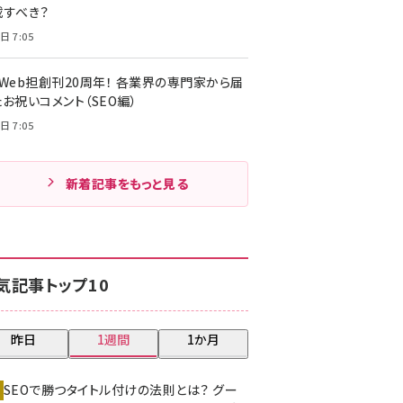
載すべき？
日 7:05
・Web担創刊20周年！ 各業界の専門家から届
お祝いコメント（SEO編）
日 7:05
新着記事をもっと見る
気記事トップ10
昨日
1週間
1か月
SEOで勝つタイトル付けの法則とは？ グー