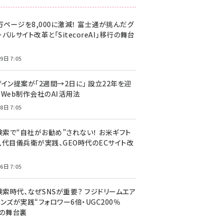
万ページを8,000に激減！ 富士通が挑んだグ
バルサイト改革と「SitecoreAI」移行の舞台
9日 7:05
ザイン提案が「2週間→2日に」 設立22年を迎
るWeb制作会社のAI活用法
8日 7:05
I検索で“自社がお勧め”されない！ お米ギフト
八代目儀兵衛が実践、GEO時代のECサイト改
6日 7:05
検索時代、なぜSNSが重要？ フジドリームエア
ンズが実践“フォロワー6倍・UGC200％
”の舞台裏