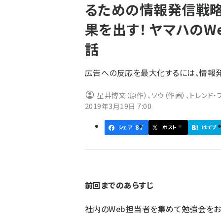
るための情報発信戦略
ず
果を出す！ ヤマハのW
話
広告への反応を最大化するには、情報
星井博文（原作）、ソウ（作画）、トレンド・
2019年3月19日 7:00
87
シェア
ポスト
はてブ
前回
までのあらすじ
社内のWeb担当者を集めて勉強会をお