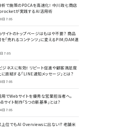
I分析で施策のPDCAを高速化！ 中川政七商店
procketが実践するAI活用術
0日 7:05
ebサイトのトップページはもはや不要？ 商品
を「売れるコンテンツ」に変えるPIM/DAM連
日 7:05
Cビジネスに有効！ リピート促進や顧客満足度
上に直結する「LINE通知メッセージ」とは？
0日 7:05
I活用でWebサイトを優秀な営業担当者へ。
oBサイト制作「5つの新基準」とは？
4日 7:05
上位でもAI Overviewsに出ない!? 老舗米