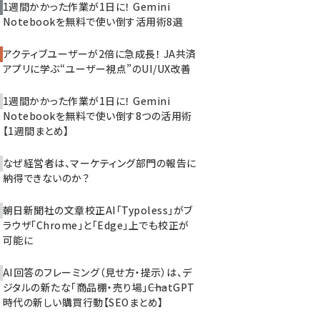
1週間かかった作業が1日に！ Gemini
Notebookを無料で使い倒す活用術8選
アクティブユーザーが2倍に急成長！ JA共済
アプリに学ぶ“ユーザー視点”のUI/UX改善
1週間かかった作業が1日に！ Gemini
Notebookを無料で使い倒す8つの活用術
【1週間まとめ】
なぜ経営者は、マーケティング部門の報告に
納得できないのか？
朝日新聞社の文章校正AI「Typoless」がブ
ラウザ「Chrome」と「Edge」上でも校正が
可能に
AI回答のフレーミング（見せ方・提示）は、デ
ジタルの新たな「商品棚・売り場」――ChatGPT
時代の新しい購買行動【SEOまとめ】