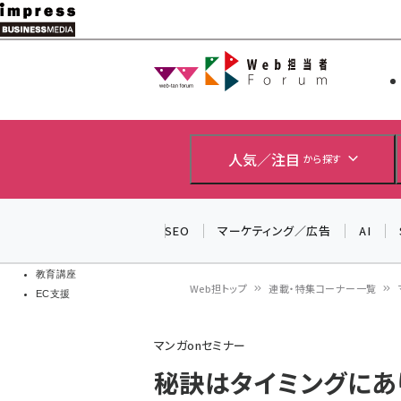
メ
イ
Web担当者
Web担当者
ン
EC担当者
コ
製品導入
ン
企業IT
ソフト開発
テ
人気／注目
から探す
IoT・AI
ン
DCクラウド
研究・調査
ツ
SEO
マーケティング／広告
AI
エネルギー
に
ドローン
移
教育講座
Web担トップ
連載・特集コーナー一覧
EC支援
動
パ
マンガonセミナー
ン
秘訣はタイミングにあ
く