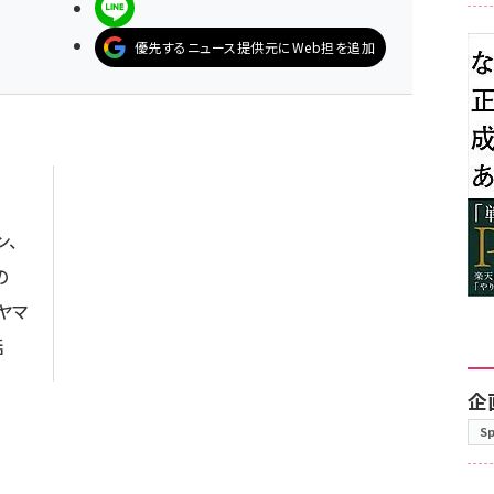
LINEで送る
優先するニュース提供元にWeb担を追加
ン、
の
ヤマ
話
企
S