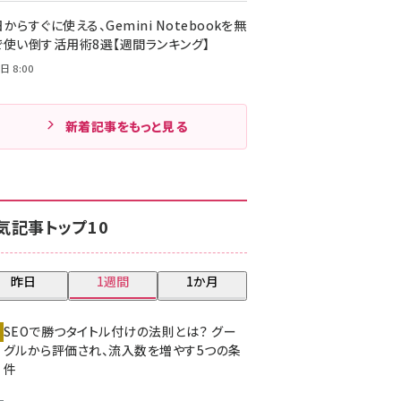
からすぐに使える、Gemini Notebookを無
で使い倒す活用術8選【週間ランキング】
日 8:00
新着記事をもっと見る
気記事トップ10
昨日
1週間
1か月
SEOで勝つタイトル付けの法則とは？ グー
グルから評価され、流入数を増やす5つの条
件