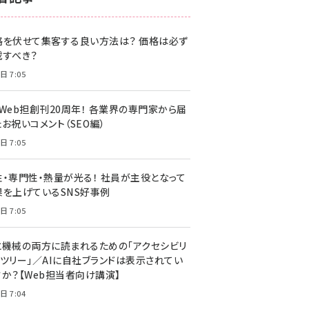
z世代 (1622)
格を伏せて集客する良い方法は？ 価格は必ず
meo (1275)
載すべき？
llmo (1163)
日 7:05
・Web担創刊20周年！ 各業界の専門家から届
お祝いコメント（SEO編）
日 7:05
性・専門性・熱量が光る！ 社員が主役となって
果を上げているSNS好事例
日 7:05
と機械の両方に読まれるための「アクセシビリ
ィツリー」／AIに自社ブランドは表示されてい
すか？【Web担当者向け講演】
日 7:04