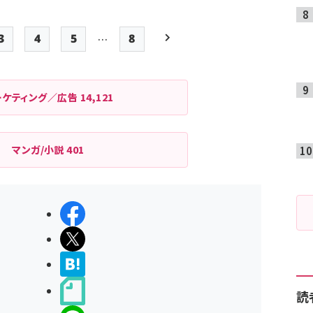
…
3
4
5
8
Page
Page
Page
最終ページ
次ページ
ペー
ジ
ーケティング／広告
14,121
送
り
マンガ/小説
401
シェアする
ポストする
>ブクマする
noteで書く
読