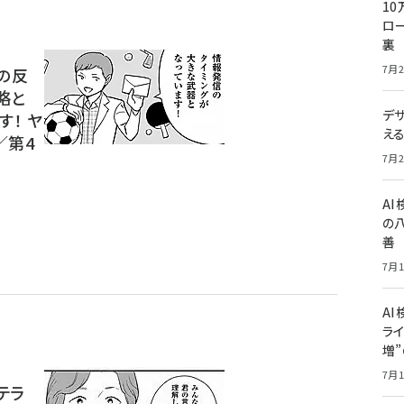
10
ロー
裏
7月2
の反
略と
デ
す！ ヤ
え
／第4
7月2
A
の
善
7月1
AI
ライ
増
7月1
テラ