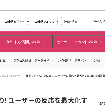
Forum
Web担
Web担ビギナー
Web担メルマガ
連載・特集
カテゴリ／種別
セミナー／イベント
から探す
から探す
SNS
アクセス解析／データ分析
サイト制作／デザイン
CMS
マンガonセミナー
秘訣はタイミングにあり! ユーザーの反応を最大化するための情報発信
り! ユーザーの反応を最大化す
新