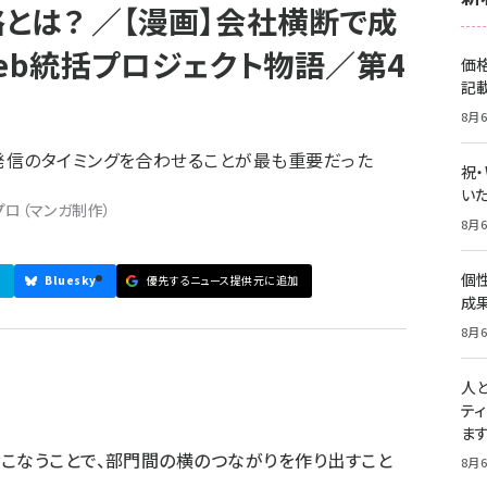
とは？ ／【漫画】会社横断で成
eb統括プロジェクト物語／第4
価
記
8月6
発信のタイミングを合わせることが最も重要だった
祝
いた
プロ（マンガ制作）
8月6
個
Bluesky
優先するニュース提供元に追加
成
8月6
人
テ
ま
こなうことで、部門間の横のつながりを作り出すこと
8月6