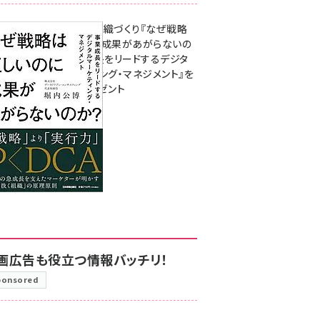
成果を生む組織づくり『なぜ戦略
は正しいのに成果があがらないの
か？ 事業成長をリードするデジタ
ルマーケティング・マネジメント』を
3名様にプレゼント
8月7日 10:00
画広告も役立つ情報バッチリ！
ponsored