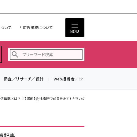
について
広告出稿について
MENU
調査／リサーチ／統計
Web担当者／仕事
法律／標準規格
seo (3526)
ai (2807)
戦略とは？ ／【漫画】会社横断で成果を出す！ ヤマハの...
youtube (2434)
note (2312)
セミナー (2307)
着記事