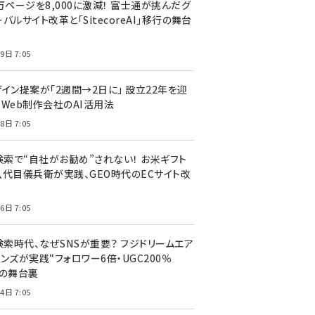
万ページを8,000に激減！ 富士通が挑んだグ
バルサイト改革と「SitecoreAI」移行の舞台
9日 7:05
ザイン提案が「2週間→2日に」 設立22年を迎
るWeb制作会社のAI活用法
8日 7:05
I検索で“自社がお勧め”されない！ お米ギフト
八代目儀兵衛が実践、GEO時代のECサイト改
6日 7:05
検索時代、なぜSNSが重要？ フジドリームエア
ンズが実践“フォロワー6倍・UGC200％
”の舞台裏
4日 7:05