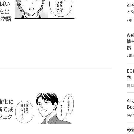
ばい
A
果を出
とS
ト物語
7月1
W
情報
携
7月8
E
向
6月3
強化に
A
Bt
断で成
ジェク
6月2
検索