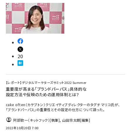
20
【レポート】デジタルマーケターズサミット2022 Summer
重要度が高まる「ブランドパーパス」具体的な
設定方法や反映のための運用体制とは？
cake often（カケブトン）クリエイティブディレクターのタグチ マリコ氏が、
「ブランドパーパス」の重要性とその設定の仕方について語った。
阿部欽一（キットフック）
[執筆]
,
山田宗太朗
[編集]
2022年10月20日 7:00