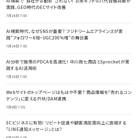
AI検索で“自社がお勧め”されない！ お米ギフトの八代目儀兵衛が
実践、GEO時代のECサイト改善
7月16日 7:05
AI検索時代、なぜSNSが重要？ フジドリームエアラインズが実
践“フォロワー6倍・UGC200％増”の舞台裏
7月14日 7:05
AI分析で施策のPDCAを高速化！ 中川政七商店とSprocketが実
践するAI活用術
7月10日 7:05
Webサイトのトップページはもはや不要？ 商品情報を「売れるコン
テンツ」に変えるPIM/DAM連携
7月8日 7:05
ECビジネスに有効！ リピート促進や顧客満足度向上に直結する
「LINE通知メッセージ」とは？
6月30日 7:05