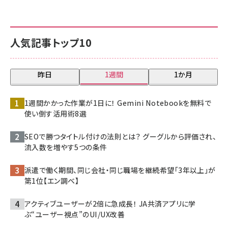
人気記事トップ10
昨日
1週間
1か月
1週間かかった作業が1日に！ Gemini Notebookを無料で
使い倒す活用術8選
SEOで勝つタイトル付けの法則とは？ グーグルから評価され、
流入数を増やす5つの条件
派遣で働く期間、同じ会社・同じ職場を継続希望「3年以上」が
第1位【エン調べ】
アクティブユーザーが2倍に急成長！ JA共済アプリに学
ぶ“ユーザー視点”のUI/UX改善