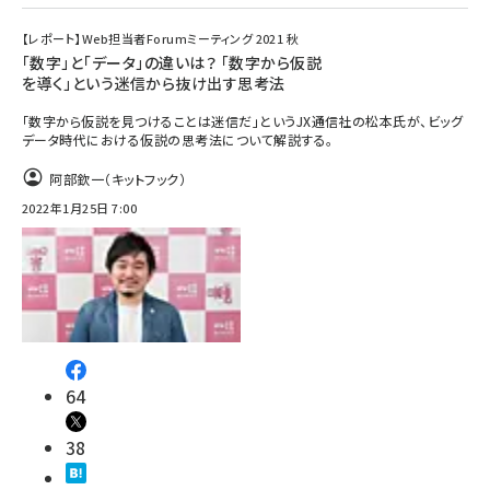
【レポート】Web担当者Forumミーティング 2021 秋
「数字」と「データ」の違いは？ 「数字から仮説
を導く」という迷信から抜け出す思考法
「数字から仮説を見つけることは迷信だ」というJX通信社の松本氏が、ビッグ
データ時代における仮説の思考法について解説する。
阿部欽一（キットフック）
2022年1月25日 7:00
64
38