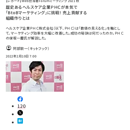
【レポート】Web担当者Forumミーティング 2021 秋
歴史あるヘルスケア企業ＰＨＣが本気で
「BtoBマーケティング」に挑戦！ 売上貢献する
組織作りとは
ヘルスケア企業ＰＨＣ株式会社（以下、ＰＨＣ）は「数値の見える化」を軸とし
て、マーケティング効率を大幅に改善した。成功の秘訣は何だったのか。ＰＨＣ
の保坂一慶氏が解説した。
阿部欽一（キットフック）
2022年2月10日 7:00
120