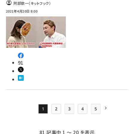
阿部欽一（キットフック）
2021年4月20日 8:00
91
1
2
3
4
5
Page
Page
Page
Page
Page
次ページ
ペー
ジ
81 記事中 1 ～ 20 を表示