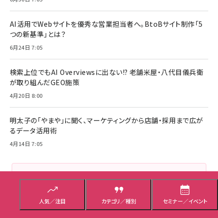
AI活用でWebサイトを優秀な営業担当者へ。BtoBサイト制作「5
つの新基準」とは？
6月24日 7:05
検索上位でもAI Overviewsに出ない!? 老舗米屋・八代目儀兵衛
が取り組んだGEO施策
4月20日 8:00
明太子の「やまや」に聞く、マーケティングから店舗・採用まで広が
るデータ活用術
4月14日 7:05
企画広告記事をもっと見る
人気／注目
カテゴリ／種別
セミナー／イベント