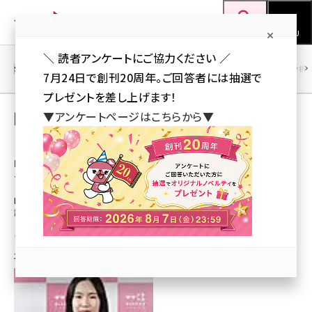
メ
Web担当者Forum
イ
検索
MENU
ン
＼ 読者アンケートにご協力ください ／
コ
SEO
マーケティング／広告
AI
SNS
アクセス解析／データ分析
7月24日で創刊20周年。ご回答者には抽選で
ン
プレゼントを差し上げます！
テ
阿部欽一（キットフック） の記事（新着順）
▼アンケートページはこちらから▼
ン
ツ
【レポート】Web担当者Forumミーティング 2022 秋
seo (3516)
BtoB企業の必須施策「メールマーケティン
に
グ」明日から実践できる6つのTipsとは
ai (2799)
移
BtoB企業の必須施策「メルマガ」。戦略的なメールマーケティングの基礎知
動
youtube (2420)
識から、効果測定の手法、成果に繋がる6つのTipsを解説する。
note (2308)
阿部欽一（キットフック）
2023年1月13日 7:00
セミナー (2296)
z世代 (1617)
meo (1274)