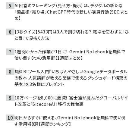
AI回答のフレーミング（見せ方・提示）は、デジタルの新たな
「商品棚・売り場」――ChatGPT時代の新しい購買行動【SEOまと
め】
【3秒クイズ】5433円は3人で割り切れる？ 電卓を使わずに「ひ
と目」で見抜く方法
1週間かかった作業が1日に！ Gemini Notebookを無料で
使い倒す8つの活用術【1週間まとめ】
無料BIツール入門『いちばんやさしいGoogleデータポータル
の教本 人気講師が教える業務で使えるダッシュボード構築の
基本』を3名様にプレゼント
10万ページを8,000に激減！ 富士通が挑んだグローバルサイ
ト改革と「SitecoreAI」移行の舞台裏
明日からすぐに使える、Gemini Notebookを無料で使い倒
す活用術8選【週間ランキング】