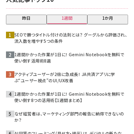
昨日
1週間
1か月
SEOで勝つタイトル付けの法則とは？ グーグルから評価され、
流入数を増やす5つの条件
1週間かかった作業が1日に！ Gemini Notebookを無料で
使い倒す活用術8選
アクティブユーザーが2倍に急成長！ JA共済アプリに学
ぶ“ユーザー視点”のUI/UX改善
1週間かかった作業が1日に！ Gemini Notebookを無料で
使い倒す8つの活用術【1週間まとめ】
なぜ経営者は、マーケティング部門の報告に納得できないの
か？
AI回答のフレーミング（見せ方・提示）は、デジタルの新たな