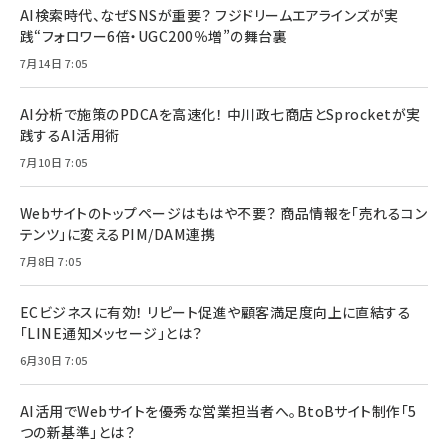
AI検索時代、なぜSNSが重要？ フジドリームエアラインズが実
践“フォロワー6倍・UGC200％増”の舞台裏
7月14日 7:05
AI分析で施策のPDCAを高速化！ 中川政七商店とSprocketが実
践するAI活用術
7月10日 7:05
Webサイトのトップページはもはや不要？ 商品情報を「売れるコン
テンツ」に変えるPIM/DAM連携
7月8日 7:05
ECビジネスに有効！ リピート促進や顧客満足度向上に直結する
「LINE通知メッセージ」とは？
6月30日 7:05
AI活用でWebサイトを優秀な営業担当者へ。BtoBサイト制作「5
つの新基準」とは？