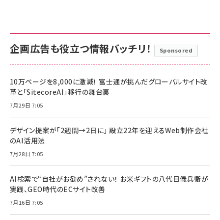
企画広告も役立つ情報バッチリ！
Sponsored
10万ページを8,000に激減！ 富士通が挑んだグローバルサイト改
革と「SitecoreAI」移行の舞台裏
7月29日 7:05
デザイン提案が「2週間→2日に」 設立22年を迎えるWeb制作会社
のAI活用法
7月28日 7:05
AI検索で“自社がお勧め”されない！ お米ギフトの八代目儀兵衛が
実践、GEO時代のECサイト改善
7月16日 7:05