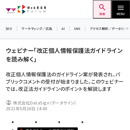
メ
Web担当者Forum
イ
検索
MENU
ン
コ
SEO
マーケティング／広告
AI
SNS
アクセス解析／データ分析
＼ 
ン
7月
テ
ウェビナー「改正個人情報保護法ガイドライン
差し
ン
を読み解く」
▼ア
ツ
seo (3523)
に
改正個人情報保護法のガイドライン案が発表され、パ
ai (2804)
移
ブリックコメントの受付が始まりました。このウェビナー
動
youtube (2429)
では、改正法ガイドラインのポイントを解説します
note (2312)
株式会社DataSign（データサイン）
セミナー (2303)
2021年5月26日 14:40
z世代 (1622)
meo (1275)