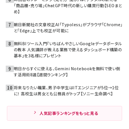
「商品棚・売り場」――ChatGPT時代の新しい購買行動【SEOまと
め】
朝日新聞社の文章校正AI「Typoless」がブラウザ「Chrome」
と「Edge」上でも校正が可能に
無料BIツール入門『いちばんやさしいGoogleデータポータル
の教本 人気講師が教える業務で使えるダッシュボード構築の
基本』を3名様にプレゼント
明日からすぐに使える、Gemini Notebookを無料で使い倒
す活用術8選【週間ランキング】
将来なりたい職業、男子中学生はITエンジニアが5位→1位
に！ 高校生は男女とも公務員がトップ【ソニー生命調べ】
人気記事ランキングをもっと見る