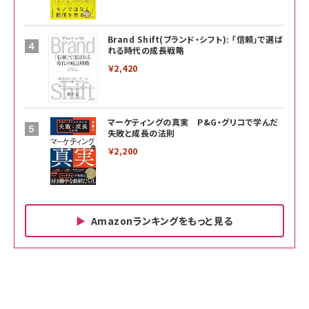
Brand Shift(ブランド・シフト): 「信頼」で選ば
れる時代の成長戦略
￥2,420
マーケティングの真実 P&G・グリコで学んだ
失敗と成長の法則
￥2,200
Amazonランキングをもっと見る
Amazon ビジネス・経済関連書籍 の売れ筋ランキン
Amazon 家電＆カメラ の売れ筋ランキング
Amazon パソコン・周辺機器 の売れ筋ランキング
グ
更新日時：2026/06/26 19:00
更新日時：2026/06/26 19:00
更新日時：2026/06/26 19:00
anan(アンアン)2026/07/01号 No.2501[魅せる
KIOXIA(キオクシア) 旧東芝メモリ microSD
KIOXIA(キオクシア) 旧東芝メモリ microSD