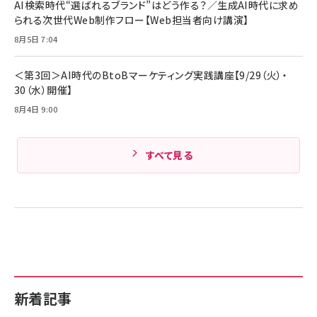
AI検索時代“選ばれるブランド”はどう作る？／生成AI時代に求め
Amazonランキングをもっと見る
17 / 16 / 15 / Galaxy iPad Pro MacBook
￥1,890
られる次世代Web制作フロー【Web担当者向け講演】
Pro/Air 各種対応 (1.8m ミッドナイトブラック)
Amazonランキングをもっと見る
8月5日 7:04
Amazonランキングをもっと見る
＜第3回＞AI時代のBtoBマーケティング実践講座【9/29（火）・
30（水）開催】
8月4日 9:00
すべて見る
新着記事