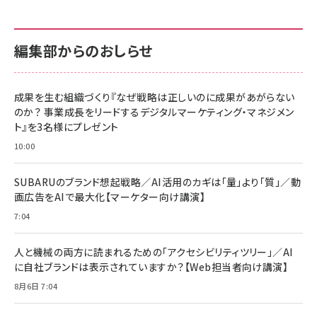
カラダ2026／宮舘涼太]
128GB UHS-I Class10 (最大読出速度
128GB UHS-I Class10 (最大読出速度
100MB/s) Nintendo Switch動作確認済 国内
100MB/s) Nintendo Switch動作確認済 国内
￥880
サポート正規品 メーカー保証5年 KLMEA128G
サポート正規品 メーカー保証5年 KLMEA128G
￥2,680
￥2,680
編集部からのおしらせ
anan(アンアン)2026/06/24号 No.2500増刊
スペシャルエディション[王道エンタメの矜持／
NIMASO ガラスフィルム iPhone 17 用 保護フィ
Amazon eギフトカード - Amazonロゴ - クラ
BTS]
ルム 強化ガラス 耐衝撃 高透過率 指紋防止 貼りや
シック
すい ガイド枠付き いPhone17 (6.3インチ) 対応
成果を生む組織づくり『なぜ戦略は正しいのに成果があがらない
￥1,100
￥5,000
2枚セット DSP25F1698
のか？ 事業成長をリードするデジタルマーケティング・マネジメン
￥1,599
ト』を3名様にプレゼント
anan(アンアン)2026/07/08号 No.2502[2026
Anker PowerLine III Flow USB-C & USB-C
年後半、あなたの恋と運命／山田涼介]
【New】Amazon Fire TV Stick HD | 手軽にスト
ケーブル Anker絡まないケーブル 240W 結束バン
10:00
リーミングをはじめよう | ストリーミングメディアプ
ド付き USB PD対応 シリコン素材採用 iPhone
￥880
レイヤー
17 / 16 / 15 / Galaxy iPad Pro MacBook
￥1,890
Pro/Air 各種対応 (1.8m ミッドナイトブラック)
SUBARUのブランド想起戦略／AI活用のカギは「量」より「質」／動
￥6,980
画広告をAIで最大化【マーケター向け講演】
ママ投資家が育休中に１億貯めた株式投資
アサヒ飲料 モンスター エナジー 355ml×24本
￥1,870
7:04
Anker Soundcore P31i (Bluetooth 6.1) 【完
￥4,192
全ワイヤレスイヤホン/アクティブノイズキャンセリ
ング/マルチポイント接続 / 最大50時間再生 / PSE
人と機械の両方に読まれるための「アクセシビリティツリー」／AI
組織の成果を最大化する ルールのデザイン
技術基準適合】ブラック
￥5,990
サッポロ 生ビール 黒ラベル 350ml 缶 24本 ビー
に自社ブランドは表示されていますか？【Web担当者向け講演】
￥1,980
ル ケース買い【6/30応募〆切! 黒ラベルビヤセラー
8月6日 7:04
キャンペーン】
Anker PowerLine III Flow USB-C & USB-C
ケーブル Anker絡まないケーブル 240W 結束バン
￥4,857
ド付き USB PD対応 シリコン素材採用 iPhone