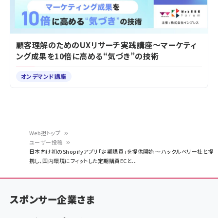
顧客理解のためのUXリサーチ実践講座～マーケティ
ング成果を10倍に高める“気づき”の技術
オンデマンド講座
Web担トップ
ユーザー投稿
パ
日本向け初のShopifyアプリ「定期購買」を提供開始 ～ハックルベリー社と提
携し、国内環境にフィットした定期購買ECと...
ン
く
ず
スポンサー企業さま