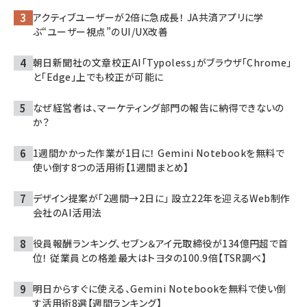
アクティブユーザーが2倍に急成長！ JA共済アプリに学
ぶ“ユーザー視点”のUI/UX改善
朝日新聞社の文章校正AI「Typoless」がブラウザ「Chrome」
と「Edge」上でも校正が可能に
なぜ経営者は、マーケティング部門の報告に納得できないの
か？
1週間かかった作業が1日に！ Gemini Notebookを無料で
使い倒す8つの活用術【1週間まとめ】
デザイン提案が「2週間→2日に」 設立22年を迎えるWeb制作
会社のAI活用法
役員報酬ランキング、セブン＆アイ元取締役が134億円超で首
位！ 従業員との格差最大はトヨタの100.9倍【TSR調べ】
明日からすぐに使える、Gemini Notebookを無料で使い倒
す活用術8選【週間ランキング】