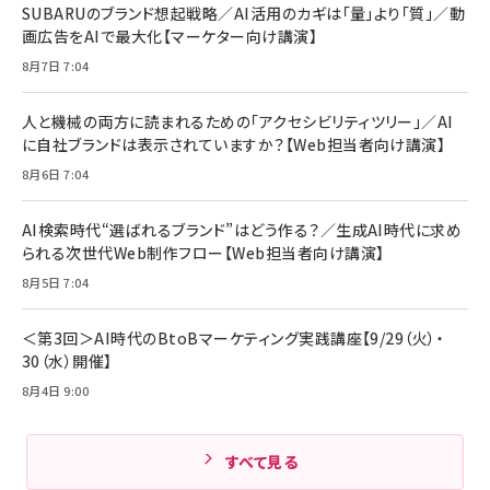
￥1,890
Pro/Air 各種対応 (1.8m ミッドナイトブラック)
SUBARUのブランド想起戦略／AI活用のカギは「量」より「質」／動
￥6,980
画広告をAIで最大化【マーケター向け講演】
ママ投資家が育休中に１億貯めた株式投資
アサヒ飲料 モンスター エナジー 355ml×24本
￥1,870
8月7日 7:04
Anker Soundcore P31i (Bluetooth 6.1) 【完
￥4,192
全ワイヤレスイヤホン/アクティブノイズキャンセリ
ング/マルチポイント接続 / 最大50時間再生 / PSE
人と機械の両方に読まれるための「アクセシビリティツリー」／AI
組織の成果を最大化する ルールのデザイン
技術基準適合】ブラック
￥5,990
サッポロ 生ビール 黒ラベル 350ml 缶 24本 ビー
に自社ブランドは表示されていますか？【Web担当者向け講演】
￥1,980
ル ケース買い【6/30応募〆切! 黒ラベルビヤセラー
8月6日 7:04
キャンペーン】
Anker PowerLine III Flow USB-C & USB-C
ケーブル Anker絡まないケーブル 240W 結束バン
￥4,857
ド付き USB PD対応 シリコン素材採用 iPhone
AI検索時代“選ばれるブランド”はどう作る？／生成AI時代に求め
Amazonランキングをもっと見る
17 / 16 / 15 / Galaxy iPad Pro MacBook
￥1,890
られる次世代Web制作フロー【Web担当者向け講演】
Pro/Air 各種対応 (1.8m ミッドナイトブラック)
Amazonランキングをもっと見る
8月5日 7:04
Amazonランキングをもっと見る
＜第3回＞AI時代のBtoBマーケティング実践講座【9/29（火）・
30（水）開催】
8月4日 9:00
すべて見る