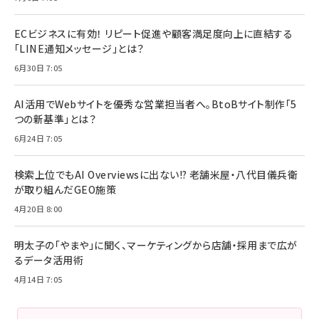
ECビジネスに有効！ リピート促進や顧客満足度向上に直結する
「LINE通知メッセージ」とは？
6月30日 7:05
AI活用でWebサイトを優秀な営業担当者へ。BtoBサイト制作「5
つの新基準」とは？
6月24日 7:05
検索上位でもAI Overviewsに出ない!? 老舗米屋・八代目儀兵衛
が取り組んだGEO施策
4月20日 8:00
明太子の「やまや」に聞く、マーケティングから店舗・採用まで広が
るデータ活用術
4月14日 7:05