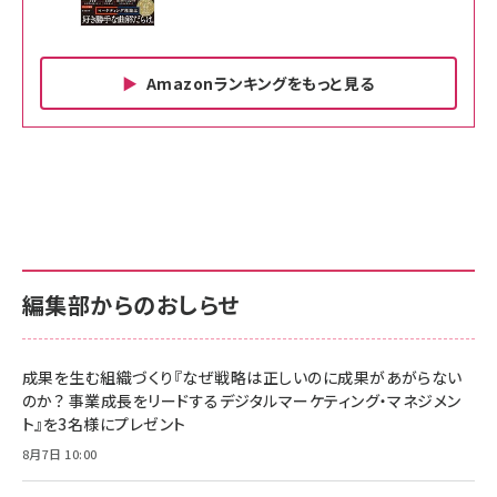
Amazonランキングをもっと見る
Amazon ビジネス・経済関連書籍 の売れ筋ランキン
Amazon 家電＆カメラ の売れ筋ランキング
Amazon パソコン・周辺機器 の売れ筋ランキング
グ
更新日時：2026/06/26 19:00
更新日時：2026/06/26 19:00
更新日時：2026/06/26 19:00
anan(アンアン)2026/07/01号 No.2501[魅せる
KIOXIA(キオクシア) 旧東芝メモリ microSD
KIOXIA(キオクシア) 旧東芝メモリ microSD
カラダ2026／宮舘涼太]
128GB UHS-I Class10 (最大読出速度
128GB UHS-I Class10 (最大読出速度
100MB/s) Nintendo Switch動作確認済 国内
100MB/s) Nintendo Switch動作確認済 国内
￥880
サポート正規品 メーカー保証5年 KLMEA128G
サポート正規品 メーカー保証5年 KLMEA128G
￥2,680
￥2,680
編集部からのおしらせ
anan(アンアン)2026/06/24号 No.2500増刊
スペシャルエディション[王道エンタメの矜持／
NIMASO ガラスフィルム iPhone 17 用 保護フィ
Amazon eギフトカード - Amazonロゴ - クラ
BTS]
ルム 強化ガラス 耐衝撃 高透過率 指紋防止 貼りや
シック
すい ガイド枠付き いPhone17 (6.3インチ) 対応
成果を生む組織づくり『なぜ戦略は正しいのに成果があがらない
￥1,100
￥5,000
2枚セット DSP25F1698
のか？ 事業成長をリードするデジタルマーケティング・マネジメン
￥1,599
ト』を3名様にプレゼント
anan(アンアン)2026/07/08号 No.2502[2026
Anker PowerLine III Flow USB-C & USB-C
年後半、あなたの恋と運命／山田涼介]
【New】Amazon Fire TV Stick HD | 手軽にスト
ケーブル Anker絡まないケーブル 240W 結束バン
8月7日 10:00
リーミングをはじめよう | ストリーミングメディアプ
ド付き USB PD対応 シリコン素材採用 iPhone
￥880
レイヤー
17 / 16 / 15 / Galaxy iPad Pro MacBook