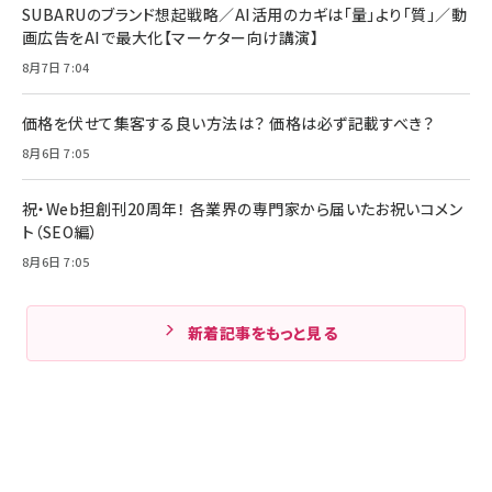
SUBARUのブランド想起戦略／AI活用のカギは「量」より「質」／動
画広告をAIで最大化【マーケター向け講演】
8月7日 7:04
価格を伏せて集客する良い方法は？ 価格は必ず記載すべき？
8月6日 7:05
祝・Web担創刊20周年！ 各業界の専門家から届いたお祝いコメン
ト（SEO編）
8月6日 7:05
新着記事をもっと見る