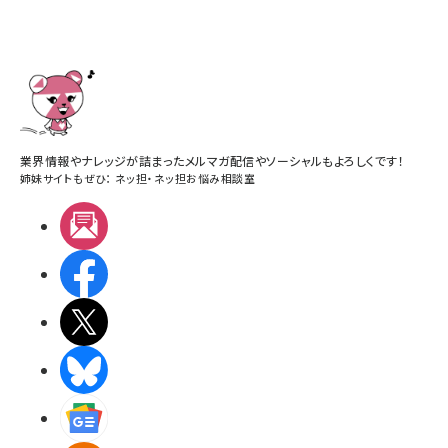
業界情報やナレッジが詰まったメルマガ配信やソーシャルもよろしくです！
姉妹サイトもぜひ：
ネッ担
・
ネッ担お悩み相談室
メルマガ
Facebook
X(エックス)
BlueSky
Googleニュース