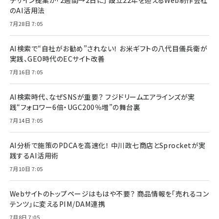
のAI活用法
7月28日 7:05
AI検索で“自社がお勧め”されない！ お米ギフトの八代目儀兵衛が
実践、GEO時代のECサイト改善
7月16日 7:05
AI検索時代、なぜSNSが重要？ フジドリームエアラインズが実
践“フォロワー6倍・UGC200％増”の舞台裏
7月14日 7:05
AI分析で施策のPDCAを高速化！ 中川政七商店とSprocketが実
践するAI活用術
7月10日 7:05
Webサイトのトップページはもはや不要？ 商品情報を「売れるコン
テンツ」に変えるPIM/DAM連携
7月8日 7:05