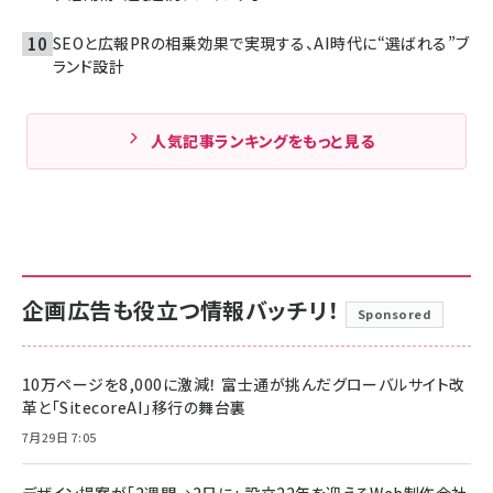
SEOと広報PRの相乗効果で実現する、AI時代に“選ばれる”ブ
ランド設計
人気記事ランキングをもっと見る
企画広告も役立つ情報バッチリ！
Sponsored
10万ページを8,000に激減！ 富士通が挑んだグローバルサイト改
革と「SitecoreAI」移行の舞台裏
7月29日 7:05
デザイン提案が「2週間→2日に」 設立22年を迎えるWeb制作会社