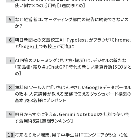
使い倒す8つの活用術【1週間まとめ】
なぜ経営者は、マーケティング部門の報告に納得できないの
か？
朝日新聞社の文章校正AI「Typoless」がブラウザ「Chrome」
と「Edge」上でも校正が可能に
AI回答のフレーミング（見せ方・提示）は、デジタルの新たな
「商品棚・売り場」――ChatGPT時代の新しい購買行動【SEOまと
め】
無料BIツール入門『いちばんやさしいGoogleデータポータル
の教本 人気講師が教える業務で使えるダッシュボード構築の
基本』を3名様にプレゼント
明日からすぐに使える、Gemini Notebookを無料で使い倒
す活用術8選【週間ランキング】
将来なりたい職業、男子中学生はITエンジニアが5位→1位