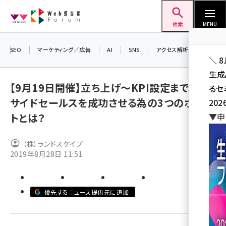
メ
Web担当者Forum
イ
検索
MENU
ン
コ
SEO
マーケティング／広告
AI
SNS
アクセス解析／データ分析
＼ 
ン
生成
テ
【9月19日開催】立ち上げ～KPI設定まで。イン
るセ
ン
サイドセールスを成功させる為の3つのポイン
202
ツ
seo (3524)
トとは？
▼申
に
ai (2804)
移
（株）ランドスケイプ
動
youtube (2431)
2019年8月28日 11:51
note (2312)
セミナー (2306)
優先するニュース提供元に追加
z世代 (1622)
meo (1275)