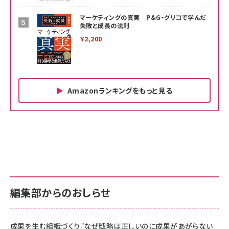
マーケティングの真実 P&G・グリコで学んだ
失敗と成長の法則
￥2,200
Amazonランキングをもっと見る
Amazon ビジネス・経済関連書籍 の売れ筋ランキン
Amazon 家電＆カメラ の売れ筋ランキング
Amazon パソコン・周辺機器 の売れ筋ランキング
グ
更新日時：2026/06/26 19:00
更新日時：2026/06/26 19:00
更新日時：2026/06/26 19:00
anan(アンアン)2026/07/01号 No.2501[魅せる
KIOXIA(キオクシア) 旧東芝メモリ microSD
KIOXIA(キオクシア) 旧東芝メモリ microSD
カラダ2026／宮舘涼太]
128GB UHS-I Class10 (最大読出速度
128GB UHS-I Class10 (最大読出速度
100MB/s) Nintendo Switch動作確認済 国内
100MB/s) Nintendo Switch動作確認済 国内
￥880
サポート正規品 メーカー保証5年 KLMEA128G
サポート正規品 メーカー保証5年 KLMEA128G
￥2,680
￥2,680
編集部からのおしらせ
anan(アンアン)2026/06/24号 No.2500増刊
スペシャルエディション[王道エンタメの矜持／
NIMASO ガラスフィルム iPhone 17 用 保護フィ
Amazon eギフトカード - Amazonロゴ - クラ
BTS]
ルム 強化ガラス 耐衝撃 高透過率 指紋防止 貼りや
シック
すい ガイド枠付き いPhone17 (6.3インチ) 対応
成果を生む組織づくり『なぜ戦略は正しいのに成果があがらない