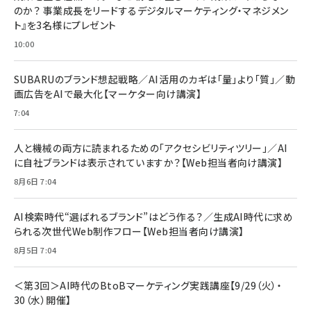
￥1,100
￥5,000
2枚セット DSP25F1698
のか？ 事業成長をリードするデジタルマーケティング・マネジメン
￥1,599
ト』を3名様にプレゼント
anan(アンアン)2026/07/08号 No.2502[2026
Anker PowerLine III Flow USB-C & USB-C
年後半、あなたの恋と運命／山田涼介]
【New】Amazon Fire TV Stick HD | 手軽にスト
ケーブル Anker絡まないケーブル 240W 結束バン
10:00
リーミングをはじめよう | ストリーミングメディアプ
ド付き USB PD対応 シリコン素材採用 iPhone
￥880
レイヤー
17 / 16 / 15 / Galaxy iPad Pro MacBook
￥1,890
Pro/Air 各種対応 (1.8m ミッドナイトブラック)
SUBARUのブランド想起戦略／AI活用のカギは「量」より「質」／動
￥6,980
画広告をAIで最大化【マーケター向け講演】
ママ投資家が育休中に１億貯めた株式投資
アサヒ飲料 モンスター エナジー 355ml×24本
￥1,870
7:04
Anker Soundcore P31i (Bluetooth 6.1) 【完
￥4,192
全ワイヤレスイヤホン/アクティブノイズキャンセリ
ング/マルチポイント接続 / 最大50時間再生 / PSE
人と機械の両方に読まれるための「アクセシビリティツリー」／AI
組織の成果を最大化する ルールのデザイン
技術基準適合】ブラック
￥5,990
サッポロ 生ビール 黒ラベル 350ml 缶 24本 ビー
に自社ブランドは表示されていますか？【Web担当者向け講演】
￥1,980
ル ケース買い【6/30応募〆切! 黒ラベルビヤセラー
8月6日 7:04
キャンペーン】
Anker PowerLine III Flow USB-C & USB-C
ケーブル Anker絡まないケーブル 240W 結束バン
￥4,857
ド付き USB PD対応 シリコン素材採用 iPhone
AI検索時代“選ばれるブランド”はどう作る？／生成AI時代に求め
Amazonランキングをもっと見る
17 / 16 / 15 / Galaxy iPad Pro MacBook
￥1,890
られる次世代Web制作フロー【Web担当者向け講演】
Pro/Air 各種対応 (1.8m ミッドナイトブラック)
Amazonランキングをもっと見る
8月5日 7:04
Amazonランキングをもっと見る
＜第3回＞AI時代のBtoBマーケティング実践講座【9/29（火）・
30（水）開催】