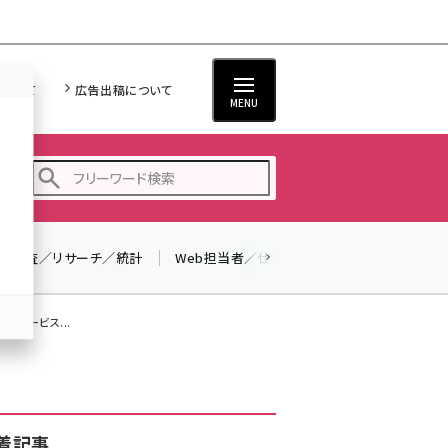
について
広告出稿について
MENU
調査／リサーチ／統計
Web担当者／仕事
法律／標準規格
seo (3516)
ai (2799)
ルサービス...
youtube (2420)
note (2308)
セミナー (2296)
着記事