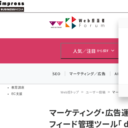
メ
イ
Web担当者
Web担当者
ン
EC担当者
コ
製品導入
ン
企業IT
ソフト開発
テ
人気／注目
から探す
IoT・AI
ン
DCクラウド
研究・調査
ツ
SEO
マーケティング／広告
AI
エネルギー
に
ドローン
移
教育講座
Web担トップ
ユーザー投稿
マーケティン
EC支援
動
パ
マーケティング・広告
ン
フィード管理ツール「 df
く