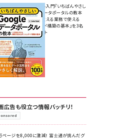
無料BIツール入門『いちばんやさし
いGoogleデータポータルの教本
人気講師が教える業務で使える
ダッシュボード構築の基本』を3名
様にプレゼント
7月31日 10:00
画広告も役立つ情報バッチリ！
ponsored
万ページを8,000に激減！ 富士通が挑んだグ