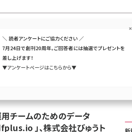
Forum
Web担
Web担ビギナー
Web担メルマガ
連載・特集
＼ 読者アンケートにご協力ください ／
7月24日で創刊20周年。ご回答者には抽選でプレゼントを
カテゴリ／種別
セミナー／イベント
から探す
から探す
差し上げます！
▼アンケートページはこちらから▼
SNS
アクセス解析／データ分析
サイト制作／デザイン
CMS
グ・広告運用チームのためのデータフィード管理ツール「 dfplus.io 」、株式会社びゅうトラベ
運用チームのためのデータ
plus.io 」、株式会社びゅうト
新