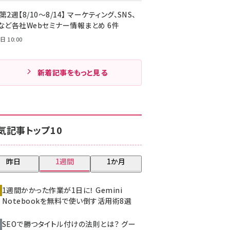
第2週【8/10～8/14】 マーケティング、SNS、
Cなど各社Webセミナー情報まとめ 6件
日 10:00
新着記事をもっと見る
気記事トップ10
昨日
1週間
1か月
1週間かかった作業が1日に！ Gemini
Notebookを無料で使い倒す活用術8選
SEOで勝つタイトル付けの法則とは？ グー