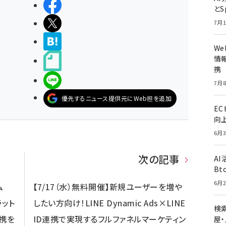
シェアする
とS
ポストする
7月1
>ブクマする
W
情報
noteで書く
携
LINEで送る
7月8
優先するニュース提供元にWeb担を追加
E
向
6月3
次の記事
A
Bt
6月2
ム
【7/17（水）無料開催】新規ユーザーを増や
ラット
したい方向け！LINE Dynamic Ads×LINE
検索
連携を
ID連携で実現するフルファネルマーケティン
屋