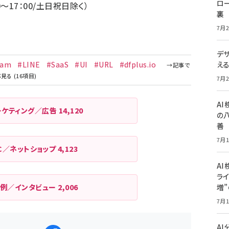
ロー
：00～17：00/土日祝日除く）
裏
7月2
デ
ram
#LINE
#SaaS
#UI
#URL
#dfplus.io
え
7月2
A
ーケティング／広告
14,120
の
善
7月1
C／ネットショップ
4,123
AI
ライ
例／インタビュー
2,006
増
7月1
A