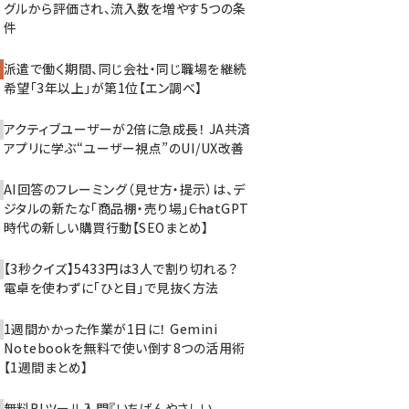
グルから評価され、流入数を増やす5つの条
件
派遣で働く期間、同じ会社・同じ職場を継続
希望「3年以上」が第1位【エン調べ】
アクティブユーザーが2倍に急成長！ JA共済
アプリに学ぶ“ユーザー視点”のUI/UX改善
AI回答のフレーミング（見せ方・提示）は、デ
ジタルの新たな「商品棚・売り場」――ChatGPT
時代の新しい購買行動【SEOまとめ】
【3秒クイズ】5433円は3人で割り切れる？
電卓を使わずに「ひと目」で見抜く方法
1週間かかった作業が1日に！ Gemini
Notebookを無料で使い倒す8つの活用術
【1週間まとめ】
無料BIツール入門『いちばんやさしい