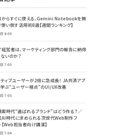
z世代 (1617)
からすぐに使える、Gemini Notebookを無
meo (1274)
で使い倒す活用術8選【週間ランキング】
llmo (1155)
日 8:00
ぜ経営者は、マーケティング部門の報告に納得
きないのか？
日 7:05
クティブユーザーが2倍に急成長！ JA共済アプ
学ぶ“ユーザー視点”のUI/UX改善
日 7:05
I検索時代“選ばれるブランド”はどう作る？／
成AI時代に求められる次世代Web制作フ
ー【Web担当者向け講演】
日 7:04