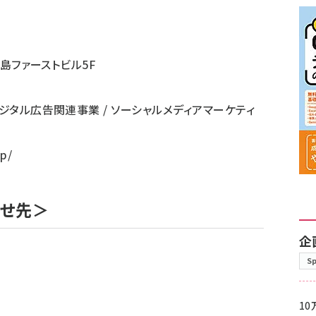
湯島ファーストビル5F
デジタル広告関連事業 / ソーシャルメディアマーケティ
jp/
わせ先＞
企
S
10