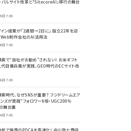
バルサイト改革と「SitecoreAI」移行の舞台
9日 7:05
ザイン提案が「2週間→2日に」 設立22年を迎
るWeb制作会社のAI活用法
8日 7:05
I検索で“自社がお勧め”されない！ お米ギフト
八代目儀兵衛が実践、GEO時代のECサイト改
6日 7:05
検索時代、なぜSNSが重要？ フジドリームエア
ンズが実践“フォロワー6倍・UGC200％
”の舞台裏
4日 7:05
I分析で施策のPDCAを高速化！ 中川政七商店