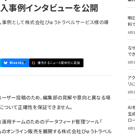
入事例インタビューを公開
明日
 」の導入事例として株式会社びゅうトラベルサービス様の導
料
8月5
な
で
8月5
Bluesky
優先するニュース提供元に追加
ア
リに
8月5
ユーザー投稿のため、編集部の見解や意向と異なる場
容について正確性を保証できません。
A
生
ロ
広告運用チームのためのデータフィード管理ツール「
8月5
行商品のオンライン販売を展開する
株式会社びゅうトラベル