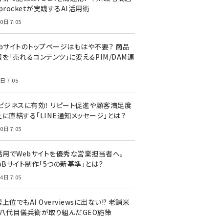
procketが実践するAI活用術
0日 7:05
ebサイトのトップページはもはや不要？ 商品
を「売れるコンテンツ」に変えるPIM/DAM連
日 7:05
Cビジネスに有効！ リピート促進や顧客満足度
上に直結する「LINE通知メッセージ」とは？
0日 7:05
I活用でWebサイトを優秀な営業担当者へ。
oBサイト制作「5つの新基準」とは？
4日 7:05
上位でもAI Overviewsに出ない!? 老舗米
・八代目儀兵衛が取り組んだGEO施策