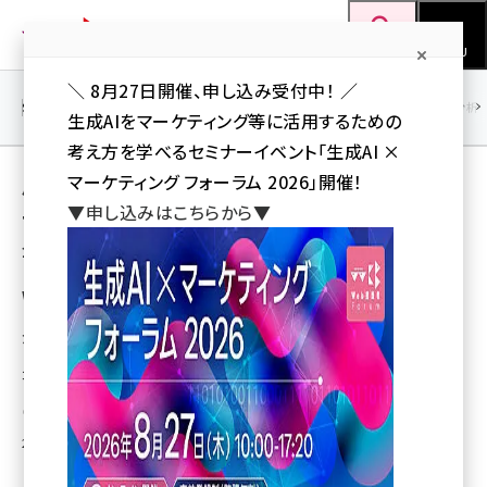
メ
Web担当者Forum
イ
検索
MENU
ン
＼ 8月27日開催、申し込み受付中！ ／
コ
SEO
マーケティング／広告
AI
SNS
アクセス解析／データ分析
生成AIをマーケティング等に活用するための
ン
考え方を学べるセミナーイベント「生成AI ×
テ
用語「オンライン販売」 が使われている記事の
マーケティング フォーラム 2026」開催！
ン
▼申し込みはこちらから▼
一覧
ツ
seo (3538)
全 5 記事中 1 ～ 5 を表示中
に
ai (2820)
移
Webサイト・アプリ多言語化サービス
「WOVN.io」とECプラットフォーム「Shopify」
動
youtube (2444)
が提携開始
note (2322)
コマースページを簡単に多言語化できる専用プラグインを提供
セミナー (2315)
岩佐 義人（Web担 編集部）
2018年9月21日 12:40
z世代 (1629)
meo (1281)