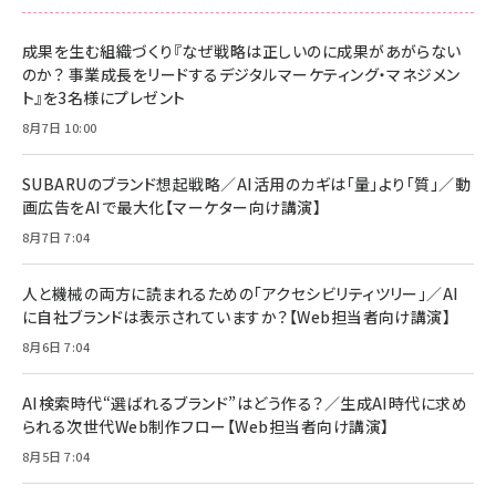
成果を生む組織づくり『なぜ戦略は正しいのに成果があがらない
のか？ 事業成長をリードするデジタルマーケティング・マネジメン
ト』を3名様にプレゼント
8月7日 10:00
SUBARUのブランド想起戦略／AI活用のカギは「量」より「質」／動
画広告をAIで最大化【マーケター向け講演】
8月7日 7:04
人と機械の両方に読まれるための「アクセシビリティツリー」／AI
に自社ブランドは表示されていますか？【Web担当者向け講演】
8月6日 7:04
AI検索時代“選ばれるブランド”はどう作る？／生成AI時代に求め
られる次世代Web制作フロー【Web担当者向け講演】
8月5日 7:04