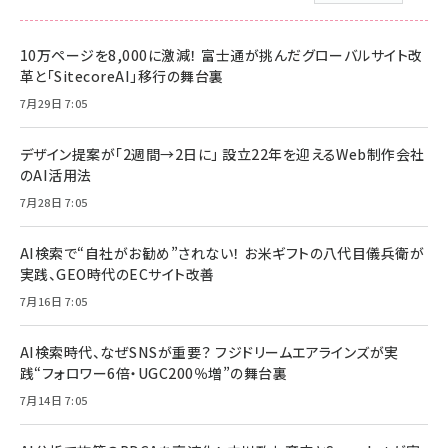
10万ページを8,000に激減！ 富士通が挑んだグローバルサイト改
革と「SitecoreAI」移行の舞台裏
7月29日 7:05
デザイン提案が「2週間→2日に」 設立22年を迎えるWeb制作会社
のAI活用法
7月28日 7:05
AI検索で“自社がお勧め”されない！ お米ギフトの八代目儀兵衛が
実践、GEO時代のECサイト改善
7月16日 7:05
AI検索時代、なぜSNSが重要？ フジドリームエアラインズが実
践“フォロワー6倍・UGC200％増”の舞台裏
7月14日 7:05