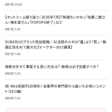
8月7日 10:00
【ネットミーム振り返り・2026年7月】「映画ちいかわ」「佐藤二朗さ
ん・橋本愛さん」「POPOPO終了」など
8月7日 7:05
SUBARUのブランド想起戦略／AI活用のカギは「量」より「質」／動
画広告をAIで最大化【マーケター向け講演】
8月7日 7:04
価格を伏せて集客する良い方法は？ 価格は必ず記載すべき？
8月6日 7:05
祝・Web担創刊20周年！ 各業界の専門家から届いたお祝いコメン
ト（SEO編）
8月6日 7:05