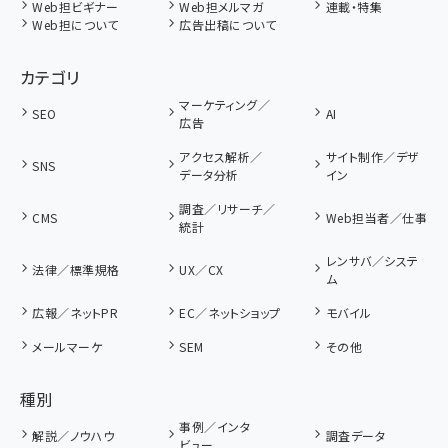
Web担ビギナー
Web担メルマガ
連載・特集
Web担について
広告出稿について
カテゴリ
マーケティング／
SEO
AI
広告
アクセス解析／
サイト制作／デザ
SNS
データ分析
イン
調査／リサーチ／
CMS
Web担当者／仕事
統計
レンサバ／システ
法律／標準規格
UX／CX
ム
広報／ネットPR
EC／ネットショップ
モバイル
メールマーケ
SEM
その他
種別
事例／インタ
解説／ノウハウ
調査データ
ビュー