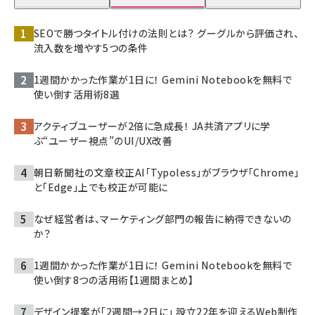
SEOで勝つタイトル付けの法則とは？ グーグルから評価され、
流入数を増やす5つの条件
1週間かかった作業が1日に！ Gemini Notebookを無料で
使い倒す活用術8選
アクティブユーザーが2倍に急成長！ JA共済アプリに学
ぶ“ユーザー視点”のUI/UX改善
朝日新聞社の文章校正AI「Typoless」がブラウザ「Chrome」
と「Edge」上でも校正が可能に
なぜ経営者は、マーケティング部門の報告に納得できないの
か？
1週間かかった作業が1日に！ Gemini Notebookを無料で
使い倒す8つの活用術【1週間まとめ】
デザイン提案が「2週間→2日に」 設立22年を迎えるWeb制作