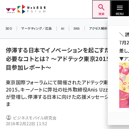
メ
Web担当者Forum
イ
検索
MENU
ン
コ
SEO
マーケティング／広告
AI
SNS
アクセス解析／データ分析
＼ 
ン
7月
テ
停滞する日本でイノベーションを起こすために
差し
ン
必要なコトとは？ 〜アドテック東京2015 2日
▼ア
ツ
seo (3519)
目参加レポート〜
に
ai (2801)
移
東京国際フォーラムにて開催されたアドテック東京
動
youtube (2425)
2015。キーノートに弊社の社外取締役Anis Uzzaman
が登壇し、停滞する日本に向けた応援メッセージを送り
note (2310)
ま
セミナー (2301)
ビジネスモバイル研究会
z世代 (1620)
2016年2月22日 11:52
meo (1274)