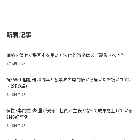
新着記事
価格を伏せて集客する良い方法は？ 価格は必ず記載すべき？
8月6日 7:05
祝・Web担創刊20周年！ 各業界の専門家から届いたお祝いコメン
ト（SEO編）
8月6日 7:05
個性・専門性・熱量が光る！ 社員が主役となって成果を上げている
SNS好事例
8月6日 7:05