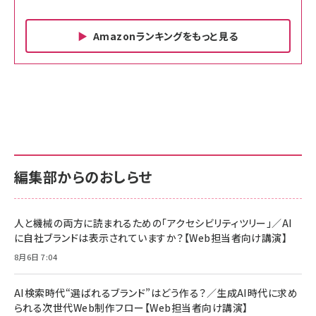
Amazonランキングをもっと見る
Amazon ビジネス・経済関連書籍 の売れ筋ランキン
Amazon 家電＆カメラ の売れ筋ランキング
Amazon パソコン・周辺機器 の売れ筋ランキング
グ
更新日時：2026/06/26 19:00
更新日時：2026/06/26 19:00
更新日時：2026/06/26 19:00
anan(アンアン)2026/07/01号 No.2501[魅せる
KIOXIA(キオクシア) 旧東芝メモリ microSD
KIOXIA(キオクシア) 旧東芝メモリ microSD
カラダ2026／宮舘涼太]
128GB UHS-I Class10 (最大読出速度
128GB UHS-I Class10 (最大読出速度
100MB/s) Nintendo Switch動作確認済 国内
100MB/s) Nintendo Switch動作確認済 国内
￥880
サポート正規品 メーカー保証5年 KLMEA128G
サポート正規品 メーカー保証5年 KLMEA128G
￥2,680
￥2,680
編集部からのおしらせ
anan(アンアン)2026/06/24号 No.2500増刊
スペシャルエディション[王道エンタメの矜持／
NIMASO ガラスフィルム iPhone 17 用 保護フィ
Amazon eギフトカード - Amazonロゴ - クラ
BTS]
ルム 強化ガラス 耐衝撃 高透過率 指紋防止 貼りや
シック
すい ガイド枠付き いPhone17 (6.3インチ) 対応
人と機械の両方に読まれるための「アクセシビリティツリー」／AI
￥1,100
￥5,000
2枚セット DSP25F1698
に自社ブランドは表示されていますか？【Web担当者向け講演】
￥1,599
8月6日 7:04
anan(アンアン)2026/07/08号 No.2502[2026
Anker PowerLine III Flow USB-C & USB-C
年後半、あなたの恋と運命／山田涼介]
【New】Amazon Fire TV Stick HD | 手軽にスト
ケーブル Anker絡まないケーブル 240W 結束バン
リーミングをはじめよう | ストリーミングメディアプ
ド付き USB PD対応 シリコン素材採用 iPhone
￥880
AI検索時代“選ばれるブランド”はどう作る？／生成AI時代に求め
レイヤー
17 / 16 / 15 / Galaxy iPad Pro MacBook
￥1,890
Pro/Air 各種対応 (1.8m ミッドナイトブラック)
られる次世代Web制作フロー【Web担当者向け講演】
￥6,980