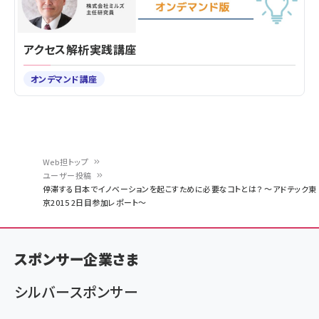
アクセス解析実践講座
オンデマンド講座
Web担トップ
ユーザー投稿
パ
停滞する日本でイノベーションを起こすために必要なコトとは？ 〜アドテック東
京2015 2日目参加レポート〜
ン
く
ず
スポンサー企業さま
シルバースポンサー