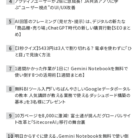
アクティブユーザーが2倍に急成長！ JA共済アプリに学
ぶ“ユーザー視点”のUI/UX改善
AI回答のフレーミング（見せ方・提示）は、デジタルの新たな
「商品棚・売り場」――ChatGPT時代の新しい購買行動【SEOまと
め】
【3秒クイズ】5433円は3人で割り切れる？ 電卓を使わずに「ひ
と目」で見抜く方法
1週間かかった作業が1日に！ Gemini Notebookを無料で
使い倒す8つの活用術【1週間まとめ】
無料BIツール入門『いちばんやさしいGoogleデータポータル
の教本 人気講師が教える業務で使えるダッシュボード構築の
基本』を3名様にプレゼント
10万ページを8,000に激減！ 富士通が挑んだグローバルサイ
ト改革と「SitecoreAI」移行の舞台裏
明日からすぐに使える、Gemini Notebookを無料で使い倒