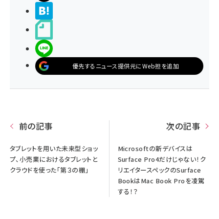
>ブクマする
noteで書く
LINEで送る
優先するニュース提供元にWeb担を追加
前の記事
次の記事
タブレットを用いた未来型ショッ
Microsoftの新デバイスは
プ、小売業におけるタブレットと
Surface Pro4だけじゃない！ク
クラウドを使った「第３の棚」
リエイタースペックのSurface
BookはMac Book Proを凌駕
する！？