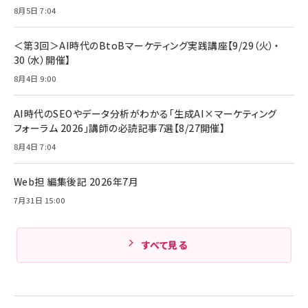
ママ投資家が育休中に１億貯めた株式投資
8月5日 7:04
アサヒ飲料 モンスター エナジー 355ml×24本
￥1,870
Anker Soundcore P31i (Bluetooth 6.1) 【完
￥4,192
全ワイヤレスイヤホン/アクティブノイズキャンセリ
＜第3回＞AI時代のBtoBマーケティング実践講座【9/29（火）・
ング/マルチポイント接続 / 最大50時間再生 / PSE
30（水）開催】
組織の成果を最大化する ルールのデザイン
技術基準適合】ブラック
￥5,990
サッポロ 生ビール 黒ラベル 350ml 缶 24本 ビー
8月4日 9:00
￥1,980
ル ケース買い【6/30応募〆切! 黒ラベルビヤセラー
キャンペーン】
Anker PowerLine III Flow USB-C & USB-C
ケーブル Anker絡まないケーブル 240W 結束バン
￥4,857
AI時代のSEOやデータ分析がわかる「生成AI×マーケティング
ド付き USB PD対応 シリコン素材採用 iPhone
フォーラム 2026」講師の必読記事7選【8/27開催】
Amazonランキングをもっと見る
17 / 16 / 15 / Galaxy iPad Pro MacBook
￥1,890
Pro/Air 各種対応 (1.8m ミッドナイトブラック)
8月4日 7:04
Amazonランキングをもっと見る
Web担 編集後記 2026年7月
Amazonランキングをもっと見る
7月31日 15:00
すべて見る