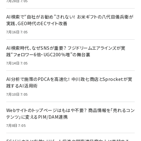
7月28日 7:05
AI検索で“自社がお勧め”されない！ お米ギフトの八代目儀兵衛が
実践、GEO時代のECサイト改善
7月16日 7:05
AI検索時代、なぜSNSが重要？ フジドリームエアラインズが実
践“フォロワー6倍・UGC200％増”の舞台裏
7月14日 7:05
AI分析で施策のPDCAを高速化！ 中川政七商店とSprocketが実
践するAI活用術
7月10日 7:05
Webサイトのトップページはもはや不要？ 商品情報を「売れるコン
テンツ」に変えるPIM/DAM連携
7月8日 7:05