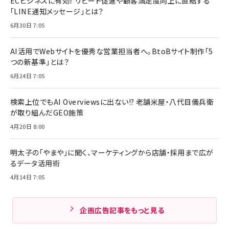
ECビジネスに有効！ リピート促進や顧客満足度向上に直結する
「LINE通知メッセージ」とは？
6月30日 7:05
AI活用でWebサイトを優秀な営業担当者へ。BtoBサイト制作「5
つの新基準」とは？
6月24日 7:05
検索上位でもAI Overviewsに出ない!? 老舗米屋・八代目儀兵衛
が取り組んだGEO施策
4月20日 8:00
明太子の「やまや」に聞く、マーケティングから店舗・採用まで広が
るデータ活用術
4月14日 7:05
企画広告記事をもっと見る