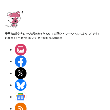
業界情報やナレッジが詰まったメルマガ配信やソーシャルもよろしくです！
姉妹サイトもぜひ：
ネッ担
・
ネッ担お悩み相談室
メルマガ
Facebook
X(エックス)
BlueSky
Googleニュース
RSS