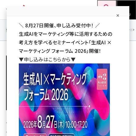
メ
Web担当者Forum
イ
検索
MENU
ン
＼ 8月27日開催、申し込み受付中！ ／
コ
SEO
マーケティング／広告
AI
SNS
アクセス解析／データ分析
生成AIをマーケティング等に活用するための
ン
考え方を学べるセミナーイベント「生成AI ×
テ
マーケティング フォーラム 2026」開催！
ン
ビジネスモバイル研究会
▼申し込みはこちらから▼
ツ
seo (3541)
に
ai (2827)
移
動
youtube (2449)
note (2323)
セミナー (2318)
インフォテリア株式会社では、シェアNo.1のモバイルコン
z世代 (1632)
テンツ管理システム「Handbook」のサービス提供によって
meo (1282)