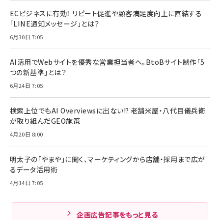
ECビジネスに有効！ リピート促進や顧客満足度向上に直結する
「LINE通知メッセージ」とは？
6月30日 7:05
AI活用でWebサイトを優秀な営業担当者へ。BtoBサイト制作「5
つの新基準」とは？
6月24日 7:05
検索上位でもAI Overviewsに出ない!? 老舗米屋・八代目儀兵衛
が取り組んだGEO施策
4月20日 8:00
明太子の「やまや」に聞く、マーケティングから店舗・採用まで広が
るデータ活用術
4月14日 7:05
企画広告記事をもっと見る