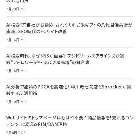
のAI活用法
7月28日 7:05
AI検索で“自社がお勧め”されない！ お米ギフトの八代目儀兵衛が
実践、GEO時代のECサイト改善
7月16日 7:05
AI検索時代、なぜSNSが重要？ フジドリームエアラインズが実
践“フォロワー6倍・UGC200％増”の舞台裏
7月14日 7:05
AI分析で施策のPDCAを高速化！ 中川政七商店とSprocketが実
践するAI活用術
7月10日 7:05
Webサイトのトップページはもはや不要？ 商品情報を「売れるコン
テンツ」に変えるPIM/DAM連携
7月8日 7:05