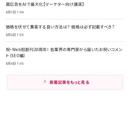
画広告をAIで最大化【マーケター向け講演】
8月7日 7:04
価格を伏せて集客する良い方法は？ 価格は必ず記載すべき？
8月6日 7:05
祝・Web担創刊20周年！ 各業界の専門家から届いたお祝いコメン
ト（SEO編）
8月6日 7:05
新着記事をもっと見る