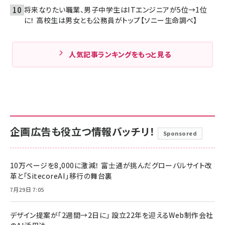
将来なりたい職業、男子中学生はITエンジニアが5位→1位
に！ 高校生は男女とも公務員がトップ【ソニー生命調べ】
人気記事ランキングをもっと見る
企画広告も役立つ情報バッチリ！
Sponsored
10万ページを8,000に激減！ 富士通が挑んだグローバルサイト改
革と「SitecoreAI」移行の舞台裏
7月29日 7:05
デザイン提案が「2週間→2日に」 設立22年を迎えるWeb制作会社