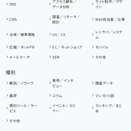
アクセス解析／
サイト制作／デザ
SNS
データ分析
イン
調査／リサーチ／
CMS
Web担当者／仕事
統計
レンサバ／システ
法律／標準規格
UX／CX
ム
広報／ネットPR
EC／ネットショップ
モバイル
メールマーケ
SEM
その他
種別
事例／インタ
解説／ノウハウ
調査データ
ビュー
書評
コラム
マンガ/小説
便利ツール／サー
イベント／セミ
ランキング／まと
ビス
ナー
め
その他