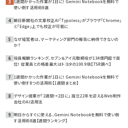
1週間かかった作業が1日に！ Gemini Notebookを無料で
使い倒す活用術8選
朝日新聞社の文章校正AI「Typoless」がブラウザ「Chrome」
と「Edge」上でも校正が可能に
なぜ経営者は、マーケティング部門の報告に納得できないの
か？
役員報酬ランキング、セブン＆アイ元取締役が134億円超で首
位！ 従業員との格差最大はトヨタの100.9倍【TSR調べ】
1週間かかった作業が1日に！ Gemini Notebookを無料で
使い倒す8つの活用術【1週間まとめ】
デザイン提案が「2週間→2日に」 設立22年を迎えるWeb制作
会社のAI活用法
明日からすぐに使える、Gemini Notebookを無料で使い倒
す活用術8選【週間ランキング】