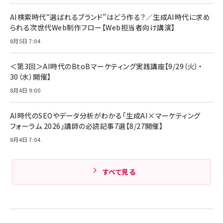
￥1,870
Anker Soundcore P31i (Bluetooth 6.1) 【完
￥4,192
全ワイヤレスイヤホン/アクティブノイズキャンセリ
AI検索時代“選ばれるブランド”はどう作る？／生成AI時代に求め
ング/マルチポイント接続 / 最大50時間再生 / PSE
られる次世代Web制作フロー【Web担当者向け講演】
組織の成果を最大化する ルールのデザイン
技術基準適合】ブラック
￥5,990
サッポロ 生ビール 黒ラベル 350ml 缶 24本 ビー
8月5日 7:04
￥1,980
ル ケース買い【6/30応募〆切! 黒ラベルビヤセラー
キャンペーン】
Anker PowerLine III Flow USB-C & USB-C
ケーブル Anker絡まないケーブル 240W 結束バン
￥4,857
＜第3回＞AI時代のBtoBマーケティング実践講座【9/29（火）・
ド付き USB PD対応 シリコン素材採用 iPhone
30（水）開催】
Amazonランキングをもっと見る
17 / 16 / 15 / Galaxy iPad Pro MacBook
￥1,890
Pro/Air 各種対応 (1.8m ミッドナイトブラック)
8月4日 9:00
Amazonランキングをもっと見る
AI時代のSEOやデータ分析がわかる「生成AI×マーケティング
Amazonランキングをもっと見る
フォーラム 2026」講師の必読記事7選【8/27開催】
8月4日 7:04
すべて見る