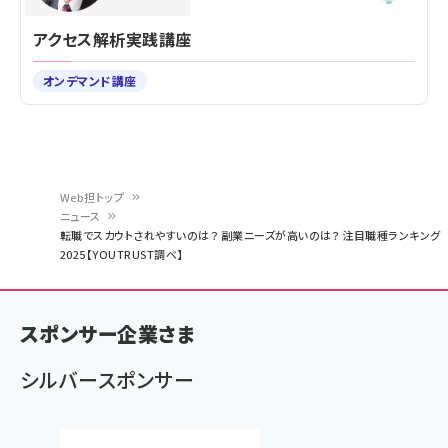
アクセス解析実践講座
オンデマンド講座
Web担トップ
ニュース
パ
転職でスカウトされやすいのは？ 副業ニーズが高いのは？ 注目職種ランキング
2025【YOUTRUST調べ】
ン
く
ず
スポンサー企業さま
シルバースポンサー