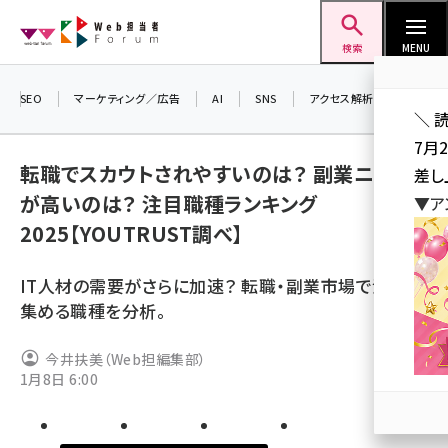
メ
Web担当者Forum
イ
検索
MENU
ン
コ
SEO
マーケティング／広告
AI
SNS
アクセス解析／データ分析
＼ 
ン
7月
テ
転職でスカウトされやすいのは？ 副業ニーズ
差し
ン
が高いのは？ 注目職種ランキング
▼ア
ツ
seo (3523)
2025【YOUTRUST調べ】
に
ai (2804)
移
IT人材の需要がさらに加速？ 転職・副業市場で注目を
動
youtube (2429)
集める職種を分析。
note (2312)
今井扶美（Web担編集部）
セミナー (2303)
1月8日 6:00
z世代 (1622)
meo (1275)