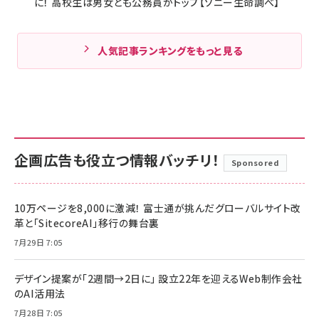
に！ 高校生は男女とも公務員がトップ【ソニー生命調べ】
人気記事ランキングをもっと見る
企画広告も役立つ情報バッチリ！
Sponsored
10万ページを8,000に激減！ 富士通が挑んだグローバルサイト改
革と「SitecoreAI」移行の舞台裏
7月29日 7:05
デザイン提案が「2週間→2日に」 設立22年を迎えるWeb制作会社
のAI活用法
7月28日 7:05