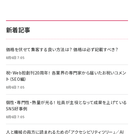
新着記事
価格を伏せて集客する良い方法は？ 価格は必ず記載すべき？
8月6日 7:05
祝・Web担創刊20周年！ 各業界の専門家から届いたお祝いコメン
ト（SEO編）
8月6日 7:05
個性・専門性・熱量が光る！ 社員が主役となって成果を上げている
SNS好事例
8月6日 7:05
人と機械の両方に読まれるための「アクセシビリティツリー」／AI