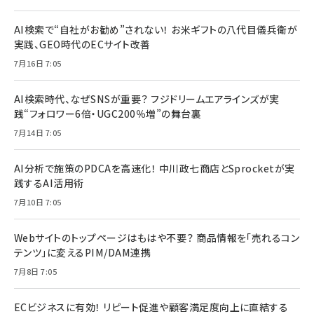
AI検索で“自社がお勧め”されない！ お米ギフトの八代目儀兵衛が
実践、GEO時代のECサイト改善
7月16日 7:05
AI検索時代、なぜSNSが重要？ フジドリームエアラインズが実
践“フォロワー6倍・UGC200％増”の舞台裏
7月14日 7:05
AI分析で施策のPDCAを高速化！ 中川政七商店とSprocketが実
践するAI活用術
7月10日 7:05
Webサイトのトップページはもはや不要？ 商品情報を「売れるコン
テンツ」に変えるPIM/DAM連携
7月8日 7:05
ECビジネスに有効！ リピート促進や顧客満足度向上に直結する