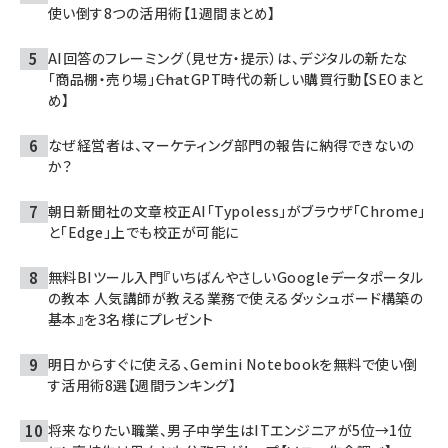
使い倒す8つの活用術【1週間まとめ】
AI回答のフレーミング（見せ方・提示）は、デジタルの新たな
「商品棚・売り場」――ChatGPT時代の新しい購買行動【SEOまと
め】
なぜ経営者は、マーケティング部門の報告に納得できないの
か？
朝日新聞社の文章校正AI「Typoless」がブラウザ「Chrome」
と「Edge」上でも校正が可能に
無料BIツール入門『いちばんやさしいGoogleデータポータル
の教本 人気講師が教える業務で使えるダッシュボード構築の
基本』を3名様にプレゼント
明日からすぐに使える、Gemini Notebookを無料で使い倒
す活用術8選【週間ランキング】
将来なりたい職業、男子中学生はITエンジニアが5位→1位