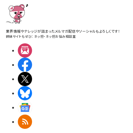
業界情報やナレッジが詰まったメルマガ配信やソーシャルもよろしくです！
姉妹サイトもぜひ：
ネッ担
・
ネッ担お悩み相談室
メルマガ
Facebook
X(エックス)
BlueSky
Googleニュース
RSS