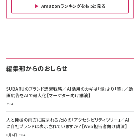
Amazonランキングをもっと見る
Amazon ビジネス・経済関連書籍 の売れ筋ランキン
Amazon 家電＆カメラ の売れ筋ランキング
Amazon パソコン・周辺機器 の売れ筋ランキング
グ
更新日時：2026/06/26 19:00
更新日時：2026/06/26 19:00
更新日時：2026/06/26 19:00
anan(アンアン)2026/07/01号 No.2501[魅せる
KIOXIA(キオクシア) 旧東芝メモリ microSD
KIOXIA(キオクシア) 旧東芝メモリ microSD
カラダ2026／宮舘涼太]
128GB UHS-I Class10 (最大読出速度
128GB UHS-I Class10 (最大読出速度
100MB/s) Nintendo Switch動作確認済 国内
100MB/s) Nintendo Switch動作確認済 国内
￥880
サポート正規品 メーカー保証5年 KLMEA128G
サポート正規品 メーカー保証5年 KLMEA128G
￥2,680
￥2,680
編集部からのおしらせ
anan(アンアン)2026/06/24号 No.2500増刊
スペシャルエディション[王道エンタメの矜持／
NIMASO ガラスフィルム iPhone 17 用 保護フィ
Amazon eギフトカード - Amazonロゴ - クラ
BTS]
ルム 強化ガラス 耐衝撃 高透過率 指紋防止 貼りや
シック
すい ガイド枠付き いPhone17 (6.3インチ) 対応
SUBARUのブランド想起戦略／AI活用のカギは「量」より「質」／動
￥1,100
￥5,000
2枚セット DSP25F1698
画広告をAIで最大化【マーケター向け講演】
￥1,599
7:04
anan(アンアン)2026/07/08号 No.2502[2026
Anker PowerLine III Flow USB-C & USB-C
年後半、あなたの恋と運命／山田涼介]
【New】Amazon Fire TV Stick HD | 手軽にスト
ケーブル Anker絡まないケーブル 240W 結束バン
リーミングをはじめよう | ストリーミングメディアプ
ド付き USB PD対応 シリコン素材採用 iPhone
￥880
人と機械の両方に読まれるための「アクセシビリティツリー」／AI
レイヤー
17 / 16 / 15 / Galaxy iPad Pro MacBook
￥1,890
Pro/Air 各種対応 (1.8m ミッドナイトブラック)
に自社ブランドは表示されていますか？【Web担当者向け講演】
￥6,980
ママ投資家が育休中に１億貯めた株式投資
8月6日 7:04
アサヒ飲料 モンスター エナジー 355ml×24本