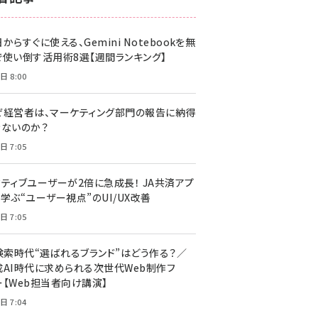
z世代 (1617)
からすぐに使える、Gemini Notebookを無
meo (1274)
で使い倒す活用術8選【週間ランキング】
llmo (1155)
日 8:00
ぜ経営者は、マーケティング部門の報告に納得
きないのか？
日 7:05
クティブユーザーが2倍に急成長！ JA共済アプ
学ぶ“ユーザー視点”のUI/UX改善
日 7:05
I検索時代“選ばれるブランド”はどう作る？／
成AI時代に求められる次世代Web制作フ
ー【Web担当者向け講演】
日 7:04