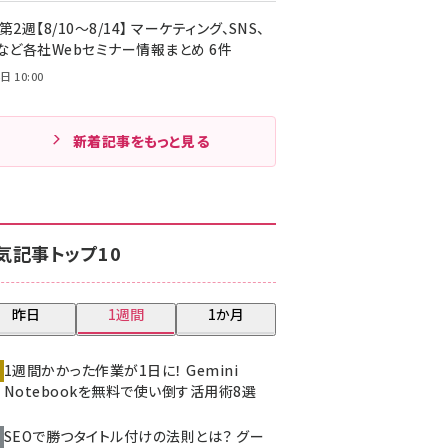
第2週【8/10～8/14】 マーケティング、SNS、
Cなど各社Webセミナー情報まとめ 6件
日 10:00
新着記事をもっと見る
気記事トップ10
昨日
1週間
1か月
1週間かかった作業が1日に！ Gemini
Notebookを無料で使い倒す活用術8選
SEOで勝つタイトル付けの法則とは？ グー