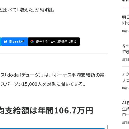
と比べて「増えた」が約4割。
明日
料
8月5
Bluesky
優先するニュース提供元に追加
な
で
8月5
「doda（デューダ）」は、「ボーナス平均支給額の実
ア
リに
スパーソン15,000人を対象に聞いている。
8月5
A
均支給額は年間106.7万円
生
ロ
8月5