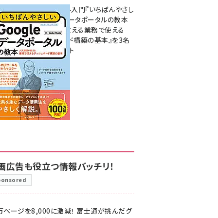
無料BIツール入門『いちばんやさし
いGoogleデータポータルの教本
人気講師が教える業務で使える
ダッシュボード構築の基本』を3名
様にプレゼント
7月31日 10:00
画広告も役立つ情報バッチリ！
ponsored
万ページを8,000に激減！ 富士通が挑んだグ