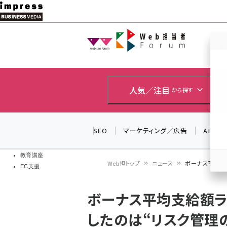
メ
イ
Web担当者
Web担当者
ン
EC担当者
コ
製品導入
ン
企業IT
ソフト開発
テ
人気／注目
から探す
IoT・AI
ン
DCクラウド
研究・調査
ツ
SEO
マーケティング／広告
AI
エネルギー
に
ドローン
移
教育講座
Web担トップ
ニュース
ボーナス平均支給
EC支援
動
パ
ボーナス平均支給額ラ
ン
したのは“リスク管理の
く