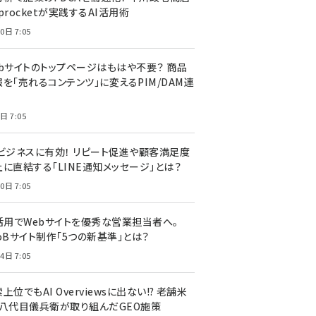
procketが実践するAI活用術
0日 7:05
ebサイトのトップページはもはや不要？ 商品
を「売れるコンテンツ」に変えるPIM/DAM連
日 7:05
Cビジネスに有効！ リピート促進や顧客満足度
上に直結する「LINE通知メッセージ」とは？
0日 7:05
I活用でWebサイトを優秀な営業担当者へ。
oBサイト制作「5つの新基準」とは？
4日 7:05
上位でもAI Overviewsに出ない!? 老舗米
・八代目儀兵衛が取り組んだGEO施策