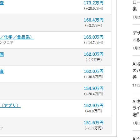
ロー
裏
7月2
デ
え
7月2
A
の
善
7月1
AI
ライ
増
7月1
A