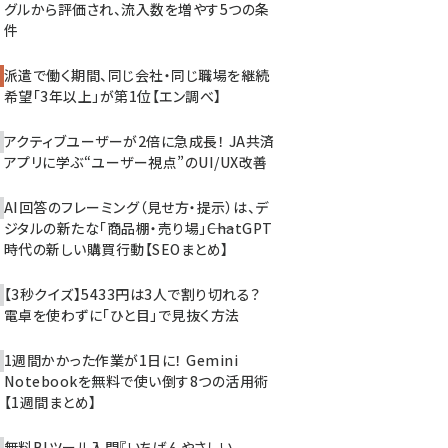
グルから評価され、流入数を増やす5つの条
件
派遣で働く期間、同じ会社・同じ職場を継続
希望「3年以上」が第1位【エン調べ】
アクティブユーザーが2倍に急成長！ JA共済
アプリに学ぶ“ユーザー視点”のUI/UX改善
AI回答のフレーミング（見せ方・提示）は、デ
ジタルの新たな「商品棚・売り場」――ChatGPT
時代の新しい購買行動【SEOまとめ】
【3秒クイズ】5433円は3人で割り切れる？
電卓を使わずに「ひと目」で見抜く方法
1週間かかった作業が1日に！ Gemini
Notebookを無料で使い倒す8つの活用術
【1週間まとめ】
無料BIツール入門『いちばんやさしい