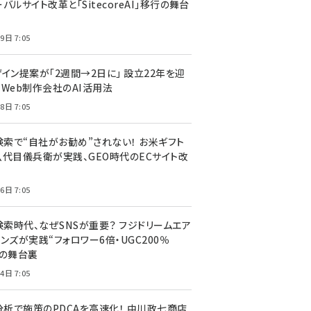
バルサイト改革と「SitecoreAI」移行の舞台
9日 7:05
ザイン提案が「2週間→2日に」 設立22年を迎
るWeb制作会社のAI活用法
8日 7:05
I検索で“自社がお勧め”されない！ お米ギフト
八代目儀兵衛が実践、GEO時代のECサイト改
6日 7:05
検索時代、なぜSNSが重要？ フジドリームエア
ンズが実践“フォロワー6倍・UGC200％
”の舞台裏
4日 7:05
I分析で施策のPDCAを高速化！ 中川政七商店