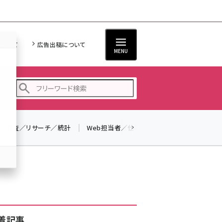
について
広告出稿について
MENU
調査／リサーチ／統計
Web担当者／仕事
法律／標準規格
seo (3516)
ai (2799)
youtube (2420)
note (2308)
セミナー (2296)
着記事