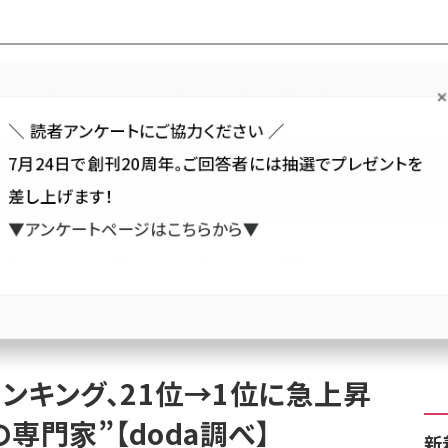
Forum
Web担
Web担ビギナー
Web担メルマガ
連載・特集
＼ 読者アンケートにご協力ください ／
7月24日で創刊20周年。ご回答者には抽選でプレゼントを
カテゴリ／種別
セミナー／イベント
から探す
から探す
差し上げます！
▼アンケートページはこちらから▼
SNS
アクセス解析／データ分析
サイト制作／デザイン
CMS
額ランキング、21位→1位に急上昇したのは“リスク管理の専門家”【doda調べ】
ンキング、21位→1位に急上昇
専門家”【doda調べ】
新