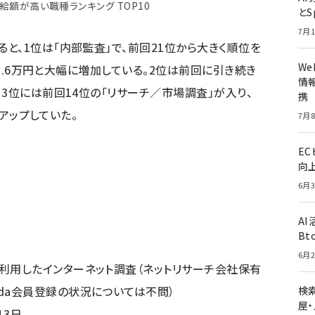
額が高い職種ランキング TOP10
とS
7月1
と、1位は「内部監査」で、前回21位から大きく順位を
W
88.6万円と大幅に増加している。2位は前回に引き続き
情報
3位には前回14位の「リサーチ／市場調査」が入り、
携
幅アップしていた。
7月8
E
向
6月3
A
Bt
6月2
を利用したインターネット調査（ネットリサーチ会社保有
da会員登録の状況については不問）
検索
屋
13日