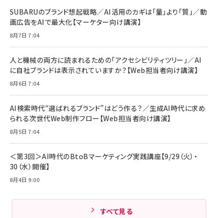
レイヤー
17 / 16 / 15 / Galaxy iPad Pro MacBook
￥1,890
Pro/Air 各種対応 (1.8m ミッドナイトブラック)
SUBARUのブランド想起戦略／AI活用のカギは「量」より「質」／動
￥6,980
画広告をAIで最大化【マーケター向け講演】
ママ投資家が育休中に１億貯めた株式投資
アサヒ飲料 モンスター エナジー 355ml×24本
￥1,870
8月7日 7:04
Anker Soundcore P31i (Bluetooth 6.1) 【完
￥4,192
全ワイヤレスイヤホン/アクティブノイズキャンセリ
ング/マルチポイント接続 / 最大50時間再生 / PSE
人と機械の両方に読まれるための「アクセシビリティツリー」／AI
組織の成果を最大化する ルールのデザイン
技術基準適合】ブラック
￥5,990
サッポロ 生ビール 黒ラベル 350ml 缶 24本 ビー
に自社ブランドは表示されていますか？【Web担当者向け講演】
￥1,980
ル ケース買い【6/30応募〆切! 黒ラベルビヤセラー
8月6日 7:04
キャンペーン】
Anker PowerLine III Flow USB-C & USB-C
ケーブル Anker絡まないケーブル 240W 結束バン
￥4,857
ド付き USB PD対応 シリコン素材採用 iPhone
AI検索時代“選ばれるブランド”はどう作る？／生成AI時代に求め
Amazonランキングをもっと見る
17 / 16 / 15 / Galaxy iPad Pro MacBook
￥1,890
られる次世代Web制作フロー【Web担当者向け講演】
Pro/Air 各種対応 (1.8m ミッドナイトブラック)
Amazonランキングをもっと見る
8月5日 7:04
Amazonランキングをもっと見る
＜第3回＞AI時代のBtoBマーケティング実践講座【9/29（火）・
30（水）開催】
8月4日 9:00
すべて見る