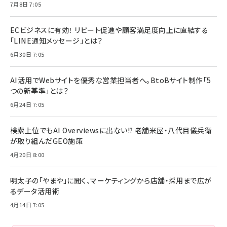
7月8日 7:05
ECビジネスに有効！ リピート促進や顧客満足度向上に直結する
「LINE通知メッセージ」とは？
6月30日 7:05
AI活用でWebサイトを優秀な営業担当者へ。BtoBサイト制作「5
つの新基準」とは？
6月24日 7:05
検索上位でもAI Overviewsに出ない!? 老舗米屋・八代目儀兵衛
が取り組んだGEO施策
4月20日 8:00
明太子の「やまや」に聞く、マーケティングから店舗・採用まで広が
るデータ活用術
4月14日 7:05