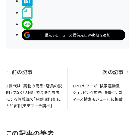
>ブクマする
noteで書く
LINEで送る
優先するニュース提供元にWeb担を追加
前の記事
次の記事
Z世代は「実物の商品・店員の説
LINEヤフーが「検索連動型
明」でなく「SNS」で吟味？ 参考
ショッピング広告」を提供、コ
にする情報源で「店頭」は1割に
マース検索モジュールに掲載
とどまる【テテマーチ調べ】
この記事の筆者