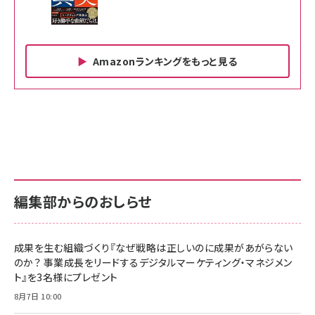
Amazonランキングをもっと見る
Amazon ビジネス・経済関連書籍 の売れ筋ランキン
Amazon 家電＆カメラ の売れ筋ランキング
Amazon パソコン・周辺機器 の売れ筋ランキング
グ
更新日時：2026/06/26 19:00
更新日時：2026/06/26 19:00
更新日時：2026/06/26 19:00
anan(アンアン)2026/07/01号 No.2501[魅せる
KIOXIA(キオクシア) 旧東芝メモリ microSD
KIOXIA(キオクシア) 旧東芝メモリ microSD
カラダ2026／宮舘涼太]
128GB UHS-I Class10 (最大読出速度
128GB UHS-I Class10 (最大読出速度
100MB/s) Nintendo Switch動作確認済 国内
100MB/s) Nintendo Switch動作確認済 国内
￥880
サポート正規品 メーカー保証5年 KLMEA128G
サポート正規品 メーカー保証5年 KLMEA128G
￥2,680
￥2,680
編集部からのおしらせ
anan(アンアン)2026/06/24号 No.2500増刊
スペシャルエディション[王道エンタメの矜持／
NIMASO ガラスフィルム iPhone 17 用 保護フィ
Amazon eギフトカード - Amazonロゴ - クラ
BTS]
ルム 強化ガラス 耐衝撃 高透過率 指紋防止 貼りや
シック
すい ガイド枠付き いPhone17 (6.3インチ) 対応
成果を生む組織づくり『なぜ戦略は正しいのに成果があがらない
￥1,100
￥5,000
2枚セット DSP25F1698
のか？ 事業成長をリードするデジタルマーケティング・マネジメン
￥1,599
ト』を3名様にプレゼント
anan(アンアン)2026/07/08号 No.2502[2026
Anker PowerLine III Flow USB-C & USB-C
年後半、あなたの恋と運命／山田涼介]
【New】Amazon Fire TV Stick HD | 手軽にスト
ケーブル Anker絡まないケーブル 240W 結束バン
8月7日 10:00
リーミングをはじめよう | ストリーミングメディアプ
ド付き USB PD対応 シリコン素材採用 iPhone
￥880