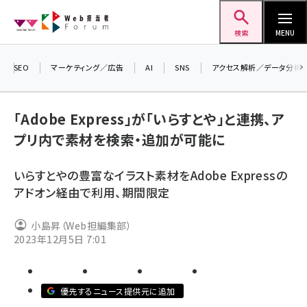
メ
Web担当者Forum
イ
検索
MENU
ン
コ
SEO
マーケティング／広告
AI
SNS
アクセス解析／データ分析
ン
＼ 
生
テ
「Adobe Express」が「いらすとや」と連携、ア
るセ
ン
プリ内で素材を検索・追加が可能に
20
ツ
seo (3538)
▼
に
いらすとやの豊富なイラスト素材をAdobe Expressの
ai (2820)
移
アドオン経由で利用、期間限定
動
youtube (2444)
小島昇（Web担編集部）
note (2322)
2023年12月5日 7:01
セミナー (2315)
z世代 (1629)
優先するニュース提供元に追加
meo (1281)