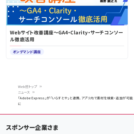
Webサイト改善講座～GA4・Clarity・サーチコンソー
ル徹底活用
オンデマンド講座
Web担トップ
ニュース
パ
「Adobe Express」が「いらすとや」と連携、アプリ内で素材を検索・追加が可能
に
ン
く
ず
スポンサー企業さま