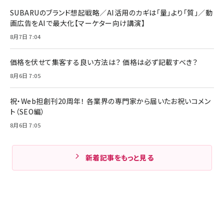
SUBARUのブランド想起戦略／AI活用のカギは「量」より「質」／動
画広告をAIで最大化【マーケター向け講演】
8月7日 7:04
価格を伏せて集客する良い方法は？ 価格は必ず記載すべき？
8月6日 7:05
祝・Web担創刊20周年！ 各業界の専門家から届いたお祝いコメン
ト（SEO編）
8月6日 7:05
新着記事をもっと見る