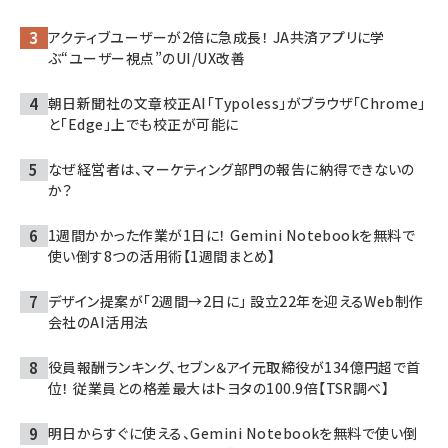
アクティブユーザーが2倍に急成長！ JA共済アプリに学
ぶ“ユーザー視点”のUI/UX改善
朝日新聞社の文章校正AI「Typoless」がブラウザ「Chrome」
と「Edge」上でも校正が可能に
なぜ経営者は、マーケティング部門の報告に納得できないの
か？
1週間かかった作業が1日に！ Gemini Notebookを無料で
使い倒す8つの活用術【1週間まとめ】
デザイン提案が「2週間→2日に」 設立22年を迎えるWeb制作
会社のAI活用法
役員報酬ランキング、セブン＆アイ元取締役が134億円超で首
位！ 従業員との格差最大はトヨタの100.9倍【TSR調べ】
明日からすぐに使える、Gemini Notebookを無料で使い倒