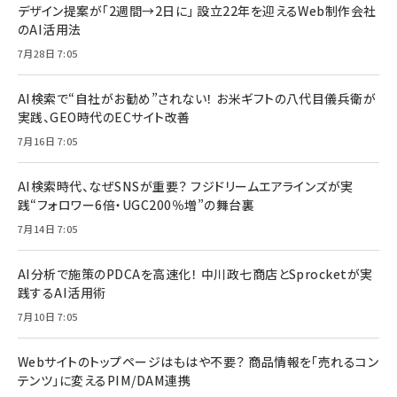
デザイン提案が「2週間→2日に」 設立22年を迎えるWeb制作会社
のAI活用法
7月28日 7:05
AI検索で“自社がお勧め”されない！ お米ギフトの八代目儀兵衛が
実践、GEO時代のECサイト改善
7月16日 7:05
AI検索時代、なぜSNSが重要？ フジドリームエアラインズが実
践“フォロワー6倍・UGC200％増”の舞台裏
7月14日 7:05
AI分析で施策のPDCAを高速化！ 中川政七商店とSprocketが実
践するAI活用術
7月10日 7:05
Webサイトのトップページはもはや不要？ 商品情報を「売れるコン
テンツ」に変えるPIM/DAM連携