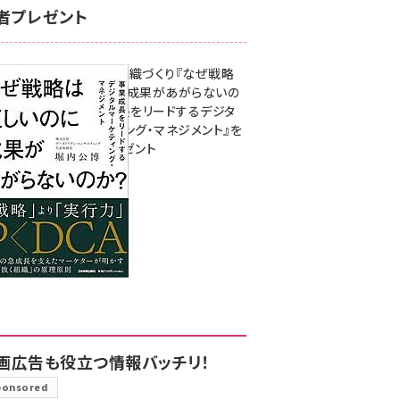
者プレゼント
成果を生む組織づくり『なぜ戦略
は正しいのに成果があがらないの
か？ 事業成長をリードするデジタ
ルマーケティング・マネジメント』を
3名様にプレゼント
8月7日 10:00
画広告も役立つ情報バッチリ！
ponsored