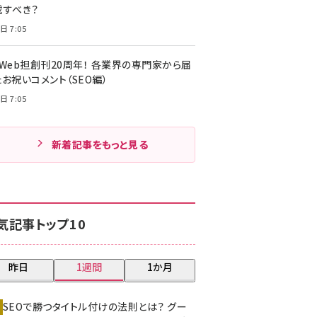
載すべき？
日 7:05
・Web担創刊20周年！ 各業界の専門家から届
お祝いコメント（SEO編）
日 7:05
新着記事をもっと見る
気記事トップ10
昨日
1週間
1か月
SEOで勝つタイトル付けの法則とは？ グー