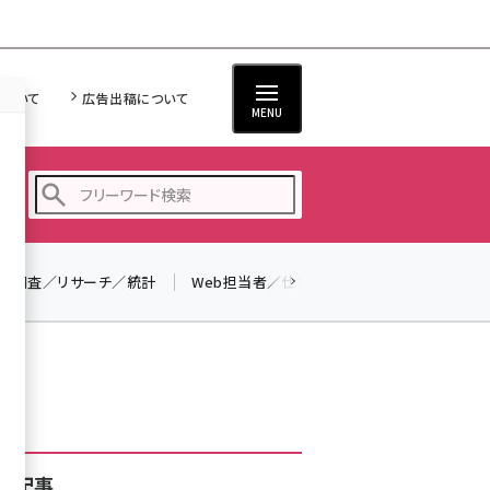
について
広告出稿について
MENU
調査／リサーチ／統計
Web担当者／仕事
法律／標準規格
seo (3528)
ai (2811)
youtube (2439)
note (2315)
セミナー (2308)
着記事