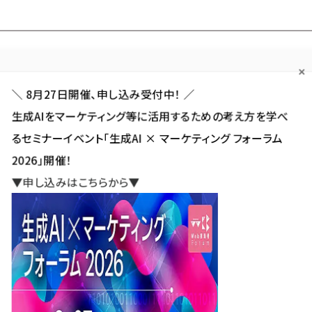
Forum
Web担
Web担ビギナー
Web担メルマガ
連載・特集
＼ 8月27日開催、申し込み受付中！ ／
生成AIをマーケティング等に活用するための考え方を学べ
カテゴリ／種別
セミナー／イベント
から探す
から探す
るセミナーイベント「生成AI × マーケティング フォーラム
2026」開催！
SNS
アクセス解析／データ分析
サイト制作／デザイン
CMS
▼申し込みはこちらから▼
ュース コメント」に導入した非表示機能の2カ月の状況公表、1日平均は3.5件
 コメント」に導入した非表示機能の
平均は3.5件
新