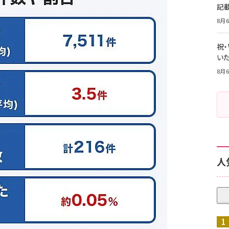
記
8月6
祝
いた
8月6
人