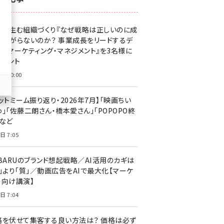
z世代 (1623)
果を生む組織づくり『なぜ戦略は正しいのに成
meo (1277)
があがらないのか？ 事業成長をリードするデ
llmo (1166)
タルマーケティング・マネジメント』を3名様に
レゼント
日 10:00
ットミーム振り返り・2026年7月】「映画ちい
」「佐藤二朗さん・橋本愛さん」「POPOPO終
」など
日 7:05
UBARUのブランド想起戦略／AI活用のカギは
量」より「質」／動画広告をAIで最大化【マーケ
ー向け講演】
日 7:04
格を伏せて集客する良い方法は？ 価格は必ず