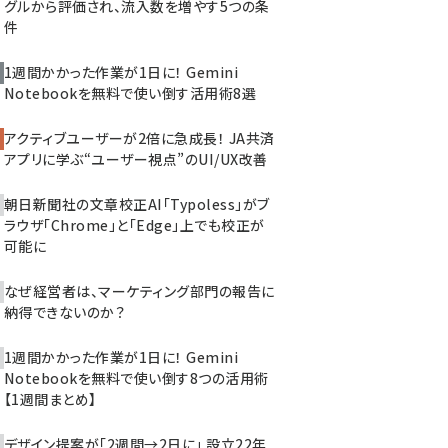
グルから評価され、流入数を増やす5つの条
件
1週間かかった作業が1日に！ Gemini
Notebookを無料で使い倒す活用術8選
アクティブユーザーが2倍に急成長！ JA共済
アプリに学ぶ“ユーザー視点”のUI/UX改善
朝日新聞社の文章校正AI「Typoless」がブ
ラウザ「Chrome」と「Edge」上でも校正が
可能に
なぜ経営者は、マーケティング部門の報告に
納得できないのか？
1週間かかった作業が1日に！ Gemini
Notebookを無料で使い倒す8つの活用術
【1週間まとめ】
デザイン提案が「2週間→2日に」 設立22年