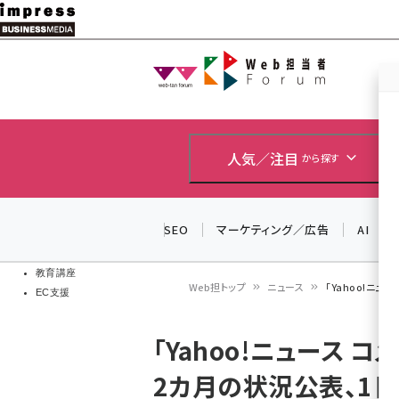
メ
イ
Web担当者
Web担当者
ン
EC担当者
コ
製品導入
ン
企業IT
ソフト開発
テ
人気／注目
から探す
IoT・AI
ン
DCクラウド
研究・調査
ツ
SEO
マーケティング／広告
AI
エネルギー
に
ドローン
移
教育講座
Web担トップ
ニュース
「Yahoo!ニ
EC支援
動
パ
「Yahoo!ニュース
ン
2カ月の状況公表、1日
く