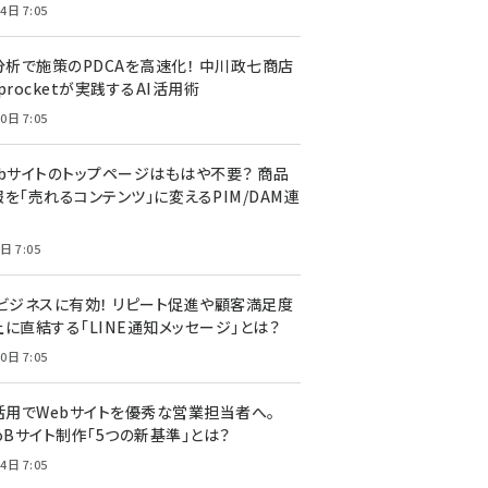
4日 7:05
I分析で施策のPDCAを高速化！ 中川政七商店
procketが実践するAI活用術
0日 7:05
ebサイトのトップページはもはや不要？ 商品
を「売れるコンテンツ」に変えるPIM/DAM連
日 7:05
Cビジネスに有効！ リピート促進や顧客満足度
上に直結する「LINE通知メッセージ」とは？
0日 7:05
I活用でWebサイトを優秀な営業担当者へ。
oBサイト制作「5つの新基準」とは？
4日 7:05