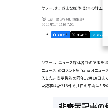
ず
ヤフー、さまざまな媒体・記事の計21
山川 健（Web担 編集部）
2022年1月21日 7:01
シェア
ポスト
はてブ
ヤフーは、ニュース媒体各社の記事を掲載
ニュース」のコメント欄「Yahoo!ニュー
入した非表示機能の同年12月18日ま
た記事は計216件で、1日の平均は3.5