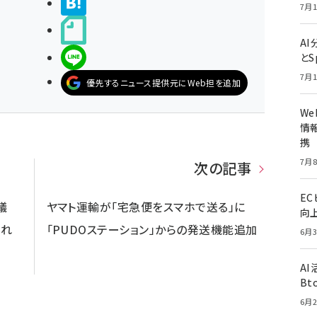
>ブクマする
7月1
noteで書く
A
LINEで送る
とS
7月1
優先するニュース提供元にWeb担を追加
W
情報
携
7月8
次の記事
E
議
ヤマト運輸が「宅急便をスマホで送る」に
向
られ
「PUDOステーション」からの発送機能追加
6月3
A
Bt
6月2