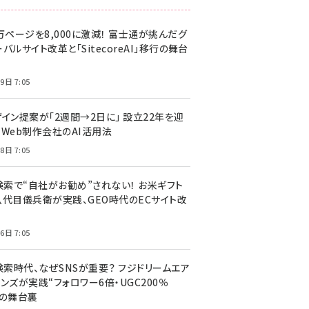
万ページを8,000に激減！ 富士通が挑んだグ
バルサイト改革と「SitecoreAI」移行の舞台
9日 7:05
ザイン提案が「2週間→2日に」 設立22年を迎
るWeb制作会社のAI活用法
8日 7:05
I検索で“自社がお勧め”されない！ お米ギフト
八代目儀兵衛が実践、GEO時代のECサイト改
6日 7:05
検索時代、なぜSNSが重要？ フジドリームエア
ンズが実践“フォロワー6倍・UGC200％
”の舞台裏