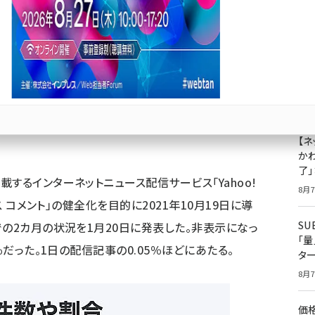
6件、有識者は健全化への一定の有効な手段と評価
成
果
ジ
プ
Bluesky
優先するニュース提供元に追加
8月7
【ネ
かわ
了
するインターネットニュース配信サービス「Yahoo!
8月7
ス コメント」の健全化を目的に2021年10月19日に導
S
での2カ月の状況を1月20日に発表した。非表示になっ
「
％だった。1日の配信記事の0.05％ほどにあたる。
タ
8月7
価