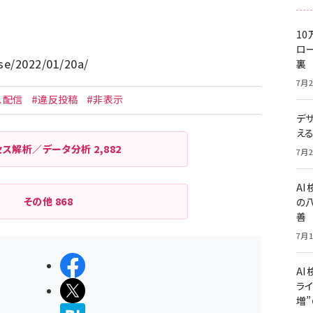
10
ロー
ase/2022/01/20a/
裏
7月2
ス配信
#違反投稿
#非表示
デ
え
セス解析／データ分析
2,882
7月2
A
その他
868
の
善
7月1
シェアする
AI
ライ
ポストする
増