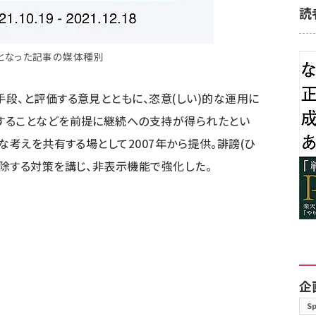
読
となった記事の媒体種別
段、と評価する意見とともに、恣意(しい)的な運用に
することなどを前提に継続への支持が得られたとい
な考えを共有する場として2007年から提供。誹謗(ひ
除する対策を講じ、非表示機能で強化した。
企
S