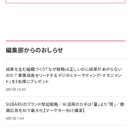
Amazon ビジネス・経済関連書籍 の売れ筋ランキン
Amazon 家電＆カメラ の売れ筋ランキング
Amazon パソコン・周辺機器 の売れ筋ランキング
グ
更新日時：2026/06/26 19:00
更新日時：2026/06/26 19:00
更新日時：2026/06/26 19:00
anan(アンアン)2026/07/01号 No.2501[魅せる
KIOXIA(キオクシア) 旧東芝メモリ microSD
KIOXIA(キオクシア) 旧東芝メモリ microSD
カラダ2026／宮舘涼太]
128GB UHS-I Class10 (最大読出速度
128GB UHS-I Class10 (最大読出速度
100MB/s) Nintendo Switch動作確認済 国内
100MB/s) Nintendo Switch動作確認済 国内
￥880
サポート正規品 メーカー保証5年 KLMEA128G
サポート正規品 メーカー保証5年 KLMEA128G
￥2,680
￥2,680
編集部からのおしらせ
anan(アンアン)2026/06/24号 No.2500増刊
スペシャルエディション[王道エンタメの矜持／
NIMASO ガラスフィルム iPhone 17 用 保護フィ
Amazon eギフトカード - Amazonロゴ - クラ
BTS]
ルム 強化ガラス 耐衝撃 高透過率 指紋防止 貼りや
シック
すい ガイド枠付き いPhone17 (6.3インチ) 対応
成果を生む組織づくり『なぜ戦略は正しいのに成果があがらない
￥1,100
￥5,000
2枚セット DSP25F1698
のか？ 事業成長をリードするデジタルマーケティング・マネジメン
￥1,599
ト』を3名様にプレゼント
anan(アンアン)2026/07/08号 No.2502[2026
Anker PowerLine III Flow USB-C & USB-C
年後半、あなたの恋と運命／山田涼介]
【New】Amazon Fire TV Stick HD | 手軽にスト
ケーブル Anker絡まないケーブル 240W 結束バン
8月7日 10:00
リーミングをはじめよう | ストリーミングメディアプ
ド付き USB PD対応 シリコン素材採用 iPhone
￥880
レイヤー
17 / 16 / 15 / Galaxy iPad Pro MacBook
￥1,890
Pro/Air 各種対応 (1.8m ミッドナイトブラック)
SUBARUのブランド想起戦略／AI活用のカギは「量」より「質」／動
￥6,980
画広告をAIで最大化【マーケター向け講演】
ママ投資家が育休中に１億貯めた株式投資
アサヒ飲料 モンスター エナジー 355ml×24本
￥1,870
8月7日 7:04
Anker Soundcore P31i (Bluetooth 6.1) 【完
￥4,192
全ワイヤレスイヤホン/アクティブノイズキャンセリ
ング/マルチポイント接続 / 最大50時間再生 / PSE