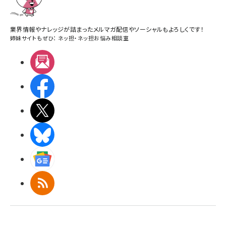
業界情報やナレッジが詰まったメルマガ配信やソーシャルもよろしくです！
姉妹サイトもぜひ：
ネッ担
・
ネッ担お悩み相談室
メルマガ
Facebook
X(エックス)
BlueSky
Googleニュース
RSS