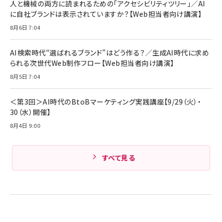
人と機械の両方に読まれるための「アクセシビリティツリー」／AI
組織の成果を最大化する ルールのデザイン
技術基準適合】ブラック
￥5,990
サッポロ 生ビール 黒ラベル 350ml 缶 24本 ビー
に自社ブランドは表示されていますか？【Web担当者向け講演】
￥1,980
ル ケース買い【6/30応募〆切! 黒ラベルビヤセラー
8月6日 7:04
キャンペーン】
Anker PowerLine III Flow USB-C & USB-C
ケーブル Anker絡まないケーブル 240W 結束バン
￥4,857
ド付き USB PD対応 シリコン素材採用 iPhone
AI検索時代“選ばれるブランド”はどう作る？／生成AI時代に求め
Amazonランキングをもっと見る
17 / 16 / 15 / Galaxy iPad Pro MacBook
￥1,890
られる次世代Web制作フロー【Web担当者向け講演】
Pro/Air 各種対応 (1.8m ミッドナイトブラック)
Amazonランキングをもっと見る
8月5日 7:04
Amazonランキングをもっと見る
＜第3回＞AI時代のBtoBマーケティング実践講座【9/29（火）・
30（水）開催】
8月4日 9:00
すべて見る