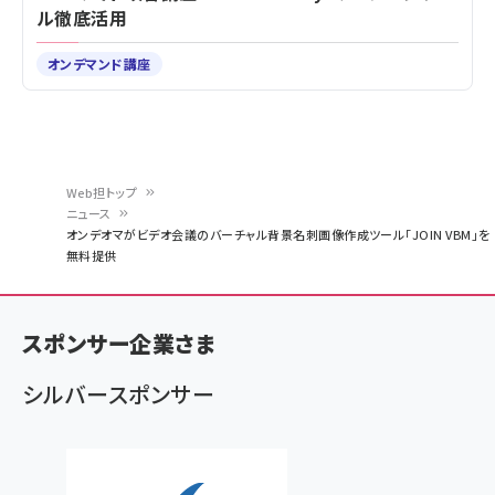
ル徹底活用
オンデマンド講座
Web担トップ
ニュース
パ
オンデオマがビデオ会議のバーチャル背景名刺画像作成ツール「JOIN VBM」を
無料提供
ン
く
ず
スポンサー企業さま
シルバースポンサー