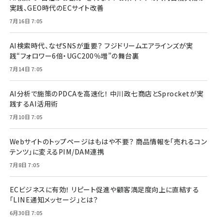
実践、GEO時代のECサイト改善
7月16日 7:05
AI検索時代、なぜSNSが重要？ フジドリームエアラインズが実
践“フォロワー6倍・UGC200％増”の舞台裏
7月14日 7:05
AI分析で施策のPDCAを高速化！ 中川政七商店とSprocketが実
践するAI活用術
7月10日 7:05
Webサイトのトップページはもはや不要？ 商品情報を「売れるコン
テンツ」に変えるPIM/DAM連携
7月8日 7:05
ECビジネスに有効！ リピート促進や顧客満足度向上に直結する
「LINE通知メッセージ」とは？
6月30日 7:05