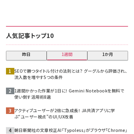
人気記事トップ10
昨日
1週間
1か月
SEOで勝つタイトル付けの法則とは？ グーグルから評価され、
流入数を増やす5つの条件
1週間かかった作業が1日に！ Gemini Notebookを無料で
使い倒す活用術8選
アクティブユーザーが2倍に急成長！ JA共済アプリに学
ぶ“ユーザー視点”のUI/UX改善
朝日新聞社の文章校正AI「Typoless」がブラウザ「Chrome」