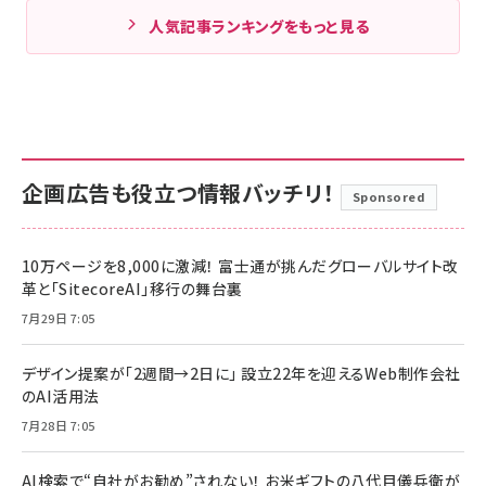
人気記事ランキングをもっと見る
企画広告も役立つ情報バッチリ！
Sponsored
10万ページを8,000に激減！ 富士通が挑んだグローバルサイト改
革と「SitecoreAI」移行の舞台裏
7月29日 7:05
デザイン提案が「2週間→2日に」 設立22年を迎えるWeb制作会社
のAI活用法
7月28日 7:05
AI検索で“自社がお勧め”されない！ お米ギフトの八代目儀兵衛が