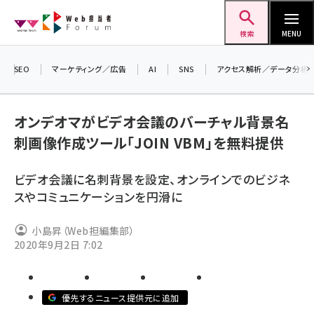
メ
Web担当者Forum
イ
検索
MENU
ン
コ
SEO
マーケティング／広告
AI
SNS
アクセス解析／データ分析
ン
＼ 
生
テ
オンデオマがビデオ会議のバーチャル背景名
るセ
ン
刺画像作成ツール「JOIN VBM」を無料提供
20
ツ
seo (3538)
▼
に
ビデオ会議に名刺背景を設定、オンラインでのビジネ
ai (2820)
移
スやコミュニケーションを円滑に
動
youtube (2444)
小島昇（Web担編集部）
note (2322)
2020年9月2日 7:02
セミナー (2315)
z世代 (1629)
優先するニュース提供元に追加
meo (1281)