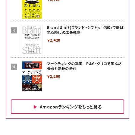
Brand Shift(ブランド・シフト): 「信頼」で選ば
れる時代の成長戦略
￥2,420
マーケティングの真実 P&G・グリコで学んだ
失敗と成長の法則
￥2,200
Amazonランキングをもっと見る
Amazon ビジネス・経済関連書籍 の売れ筋ランキン
Amazon 家電＆カメラ の売れ筋ランキング
Amazon パソコン・周辺機器 の売れ筋ランキング
グ
更新日時：2026/06/26 19:00
更新日時：2026/06/26 19:00
更新日時：2026/06/26 19:00