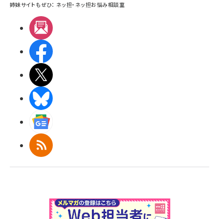
姉妹サイトもぜひ：
ネッ担
・
ネッ担お悩み相談室
メルマガ
Facebook
X(エックス)
BlueSky
Googleニュース
RSS