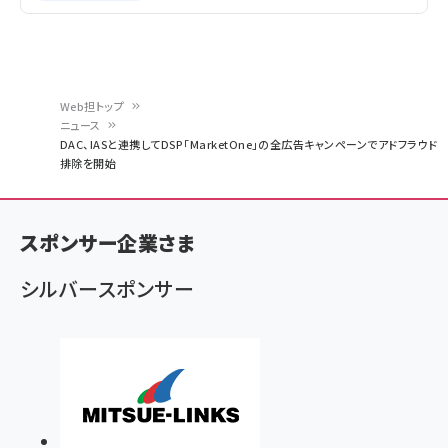
Web担トップ
ニュース
パ
DAC、IASと連携してDSP「MarketOne」の全広告キャンペーンでアドフラウド
排除を開始
ン
く
ず
スポンサー企業さま
シルバースポンサー