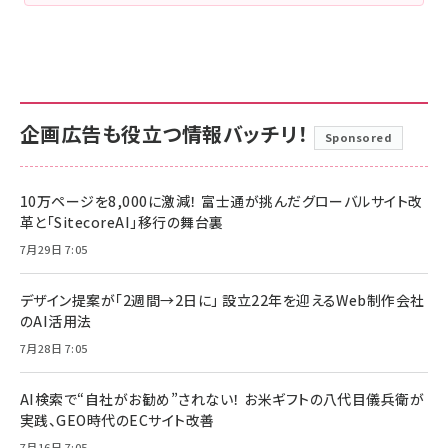
企画広告も役立つ情報バッチリ！
Sponsored
10万ページを8,000に激減！ 富士通が挑んだグローバルサイト改
革と「SitecoreAI」移行の舞台裏
7月29日 7:05
デザイン提案が「2週間→2日に」 設立22年を迎えるWeb制作会社
のAI活用法
7月28日 7:05
AI検索で“自社がお勧め”されない！ お米ギフトの八代目儀兵衛が
実践、GEO時代のECサイト改善
7月16日 7:05