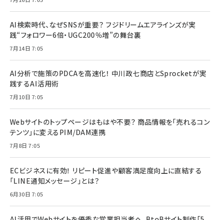
AI検索時代、なぜSNSが重要？ フジドリームエアラインズが実
践“フォロワー6倍・UGC200％増”の舞台裏
7月14日 7:05
AI分析で施策のPDCAを高速化！ 中川政七商店とSprocketが実
践するAI活用術
7月10日 7:05
Webサイトのトップページはもはや不要？ 商品情報を「売れるコン
テンツ」に変えるPIM/DAM連携
7月8日 7:05
ECビジネスに有効！ リピート促進や顧客満足度向上に直結する
「LINE通知メッセージ」とは？
6月30日 7:05
AI活用でWebサイトを優秀な営業担当者へ。BtoBサイト制作「5