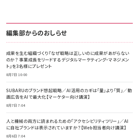
anan(アンアン)2026/07/01号 No.2501[魅せる
KIOXIA(キオクシア) 旧東芝メモリ microSD
KIOXIA(キオクシア) 旧東芝メモリ microSD
カラダ2026／宮舘涼太]
128GB UHS-I Class10 (最大読出速度
128GB UHS-I Class10 (最大読出速度
100MB/s) Nintendo Switch動作確認済 国内
100MB/s) Nintendo Switch動作確認済 国内
￥880
サポート正規品 メーカー保証5年 KLMEA128G
サポート正規品 メーカー保証5年 KLMEA128G
￥2,680
￥2,680
編集部からのおしらせ
anan(アンアン)2026/06/24号 No.2500増刊
スペシャルエディション[王道エンタメの矜持／
NIMASO ガラスフィルム iPhone 17 用 保護フィ
Amazon eギフトカード - Amazonロゴ - クラ
BTS]
ルム 強化ガラス 耐衝撃 高透過率 指紋防止 貼りや
シック
すい ガイド枠付き いPhone17 (6.3インチ) 対応
成果を生む組織づくり『なぜ戦略は正しいのに成果があがらない
￥1,100
￥5,000
2枚セット DSP25F1698
のか？ 事業成長をリードするデジタルマーケティング・マネジメン
￥1,599
ト』を3名様にプレゼント
anan(アンアン)2026/07/08号 No.2502[2026
Anker PowerLine III Flow USB-C & USB-C
年後半、あなたの恋と運命／山田涼介]
【New】Amazon Fire TV Stick HD | 手軽にスト
ケーブル Anker絡まないケーブル 240W 結束バン
8月7日 10:00
リーミングをはじめよう | ストリーミングメディアプ
ド付き USB PD対応 シリコン素材採用 iPhone
￥880
レイヤー
17 / 16 / 15 / Galaxy iPad Pro MacBook
￥1,890
Pro/Air 各種対応 (1.8m ミッドナイトブラック)
SUBARUのブランド想起戦略／AI活用のカギは「量」より「質」／動
￥6,980
画広告をAIで最大化【マーケター向け講演】
ママ投資家が育休中に１億貯めた株式投資
アサヒ飲料 モンスター エナジー 355ml×24本
￥1,870
8月7日 7:04
Anker Soundcore P31i (Bluetooth 6.1) 【完
￥4,192
全ワイヤレスイヤホン/アクティブノイズキャンセリ
ング/マルチポイント接続 / 最大50時間再生 / PSE
人と機械の両方に読まれるための「アクセシビリティツリー」／AI
組織の成果を最大化する ルールのデザイン
技術基準適合】ブラック
￥5,990
サッポロ 生ビール 黒ラベル 350ml 缶 24本 ビー
に自社ブランドは表示されていますか？【Web担当者向け講演】
￥1,980
ル ケース買い【6/30応募〆切! 黒ラベルビヤセラー
8月6日 7:04
キャンペーン】
Anker PowerLine III Flow USB-C & USB-C