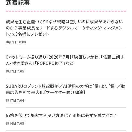
新着記事
成果を生む組織づくり『なぜ戦略は正しいのに成果があがらない
のか？ 事業成長をリードするデジタルマーケティング・マネジメン
ト』を3名様にプレゼント
8月7日 10:00
【ネットミーム振り返り・2026年7月】「映画ちいかわ」「佐藤二朗さ
ん・橋本愛さん」「POPOPO終了」など
8月7日 7:05
SUBARUのブランド想起戦略／AI活用のカギは「量」より「質」／動
画広告をAIで最大化【マーケター向け講演】
8月7日 7:04
価格を伏せて集客する良い方法は？ 価格は必ず記載すべき？
8月6日 7:05