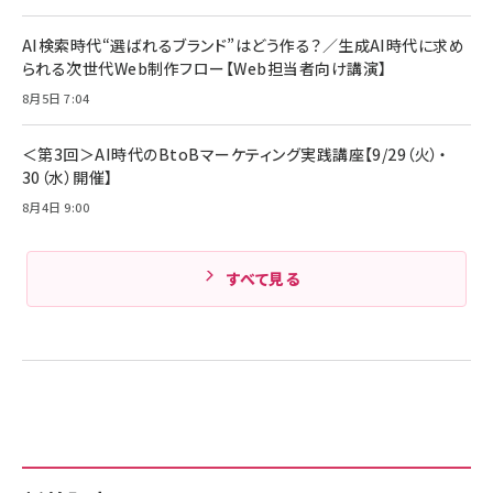
ケーブル Anker絡まないケーブル 240W 結束バン
￥4,857
ド付き USB PD対応 シリコン素材採用 iPhone
AI検索時代“選ばれるブランド”はどう作る？／生成AI時代に求め
Amazonランキングをもっと見る
17 / 16 / 15 / Galaxy iPad Pro MacBook
￥1,890
られる次世代Web制作フロー【Web担当者向け講演】
Pro/Air 各種対応 (1.8m ミッドナイトブラック)
Amazonランキングをもっと見る
8月5日 7:04
Amazonランキングをもっと見る
＜第3回＞AI時代のBtoBマーケティング実践講座【9/29（火）・
30（水）開催】
8月4日 9:00
すべて見る