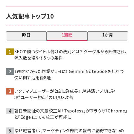
人気記事トップ10
昨日
1週間
1か月
SEOで勝つタイトル付けの法則とは？ グーグルから評価され、
流入数を増やす5つの条件
1週間かかった作業が1日に！ Gemini Notebookを無料で
使い倒す活用術8選
アクティブユーザーが2倍に急成長！ JA共済アプリに学
ぶ“ユーザー視点”のUI/UX改善
朝日新聞社の文章校正AI「Typoless」がブラウザ「Chrome」
と「Edge」上でも校正が可能に
なぜ経営者は、マーケティング部門の報告に納得できないの