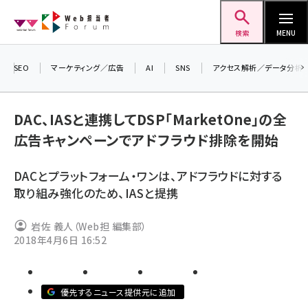
メ
Web担当者Forum
イ
検索
MENU
ン
コ
SEO
マーケティング／広告
AI
SNS
アクセス解析／データ分析
ン
＼ 
生
テ
DAC、IASと連携してDSP「MarketOne」の全
るセ
ン
広告キャンペーンでアドフラウド排除を開始
20
ツ
seo (3532)
▼
に
DACとプラットフォーム・ワンは、アドフラウドに対する
ai (2814)
移
取り組み強化のため、IASと提携
動
youtube (2441)
岩佐 義人（Web担 編集部）
note (2317)
2018年4月6日 16:52
セミナー (2310)
z世代 (1623)
優先するニュース提供元に追加
meo (1277)