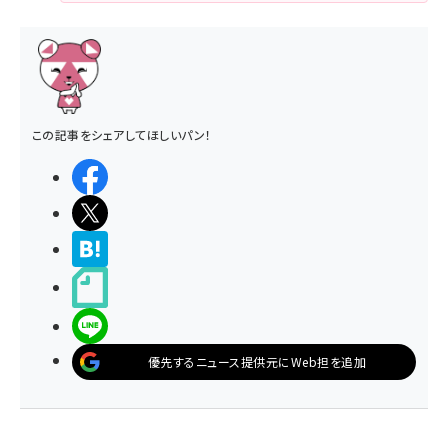
この記事をシェアしてほしいパン！
シェアする
ポストする
>ブクマする
noteで書く
LINEで送る
優先するニュース提供元にWeb担を追加