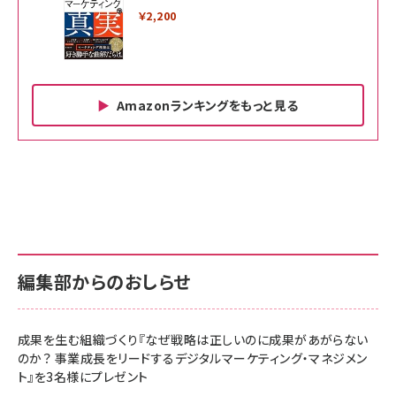
￥2,200
Amazonランキングをもっと見る
Amazon ビジネス・経済関連書籍 の売れ筋ランキン
Amazon 家電＆カメラ の売れ筋ランキング
Amazon パソコン・周辺機器 の売れ筋ランキング
グ
更新日時：2026/06/26 19:00
更新日時：2026/06/26 19:00
更新日時：2026/06/26 19:00
anan(アンアン)2026/07/01号 No.2501[魅せる
KIOXIA(キオクシア) 旧東芝メモリ microSD
KIOXIA(キオクシア) 旧東芝メモリ microSD
カラダ2026／宮舘涼太]
128GB UHS-I Class10 (最大読出速度
128GB UHS-I Class10 (最大読出速度
100MB/s) Nintendo Switch動作確認済 国内
100MB/s) Nintendo Switch動作確認済 国内
￥880
サポート正規品 メーカー保証5年 KLMEA128G
サポート正規品 メーカー保証5年 KLMEA128G
￥2,680
￥2,680
編集部からのおしらせ
anan(アンアン)2026/06/24号 No.2500増刊
スペシャルエディション[王道エンタメの矜持／
NIMASO ガラスフィルム iPhone 17 用 保護フィ
Amazon eギフトカード - Amazonロゴ - クラ
BTS]
ルム 強化ガラス 耐衝撃 高透過率 指紋防止 貼りや
シック
すい ガイド枠付き いPhone17 (6.3インチ) 対応
成果を生む組織づくり『なぜ戦略は正しいのに成果があがらない
￥1,100
￥5,000
2枚セット DSP25F1698
のか？ 事業成長をリードするデジタルマーケティング・マネジメン
￥1,599
ト』を3名様にプレゼント
anan(アンアン)2026/07/08号 No.2502[2026
Anker PowerLine III Flow USB-C & USB-C