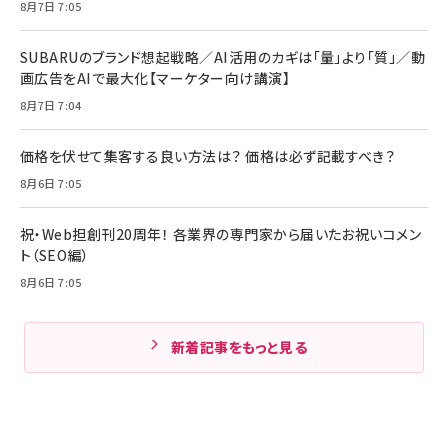
8月7日 7:05
SUBARUのブランド想起戦略／AI活用のカギは「量」より「質」／動
画広告をAIで最大化【マーケター向け講演】
8月7日 7:04
価格を伏せて集客する良い方法は？ 価格は必ず記載すべき？
8月6日 7:05
祝・Web担創刊20周年！ 各業界の専門家から届いたお祝いコメン
ト（SEO編）
8月6日 7:05
新着記事をもっと見る