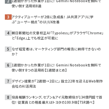
1週間かかった作業が1日に！ Gemini Notebookを無料で
使い倒す活用術8選
アクティブユーザーが2倍に急成長！ JA共済アプリに学
ぶ“ユーザー視点”のUI/UX改善
朝日新聞社の文章校正AI「Typoless」がブラウザ「Chrome」
と「Edge」上でも校正が可能に
なぜ経営者は、マーケティング部門の報告に納得できないの
か？
1週間かかった作業が1日に！ Gemini Notebookを無料で
使い倒す8つの活用術【1週間まとめ】
デザイン提案が「2週間→2日に」 設立22年を迎えるWeb制作
会社のAI活用法
役員報酬ランキング、セブン＆アイ元取締役が134億円超で首
位！ 従業員との格差最大はトヨタの100.9倍【TSR調べ】