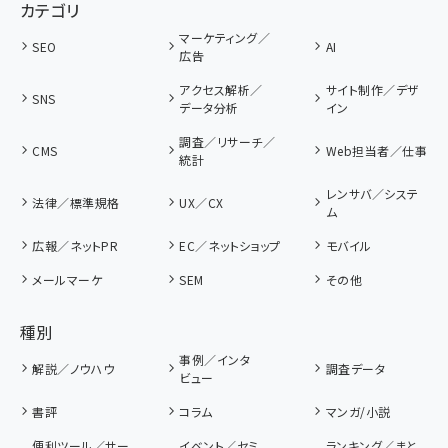
カテゴリ
マーケティング／
SEO
AI
広告
アクセス解析／
サイト制作／デザ
SNS
データ分析
イン
調査／リサーチ／
CMS
Web担当者／仕事
統計
レンサバ／システ
法律／標準規格
UX／CX
ム
広報／ネットPR
EC／ネットショップ
モバイル
メールマーケ
SEM
その他
種別
事例／インタ
解説／ノウハウ
調査データ
ビュー
書評
コラム
マンガ/小説
便利ツール／サー
イベント／セミ
ランキング／まと