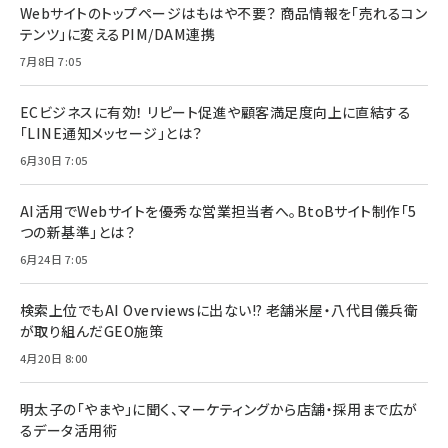
Webサイトのトップページはもはや不要？ 商品情報を「売れるコン
テンツ」に変えるPIM/DAM連携
7月8日 7:05
ECビジネスに有効！ リピート促進や顧客満足度向上に直結する
「LINE通知メッセージ」とは？
6月30日 7:05
AI活用でWebサイトを優秀な営業担当者へ。BtoBサイト制作「5
つの新基準」とは？
6月24日 7:05
検索上位でもAI Overviewsに出ない!? 老舗米屋・八代目儀兵衛
が取り組んだGEO施策
4月20日 8:00
明太子の「やまや」に聞く、マーケティングから店舗・採用まで広が
るデータ活用術