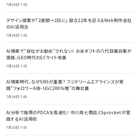
7月29日 7:05
デザイン提案が「2週間→2日に」 設立22年を迎えるWeb制作会社
のAI活用法
7月28日 7:05
AI検索で“自社がお勧め”されない！ お米ギフトの八代目儀兵衛が
実践、GEO時代のECサイト改善
7月16日 7:05
AI検索時代、なぜSNSが重要？ フジドリームエアラインズが実
践“フォロワー6倍・UGC200％増”の舞台裏
7月14日 7:05
AI分析で施策のPDCAを高速化！ 中川政七商店とSprocketが実
践するAI活用術
7月10日 7:05