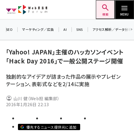
メ
Web担当者Forum
イ
検索
MENU
ン
コ
SEO
マーケティング／広告
AI
SNS
アクセス解析／データ分析
ン
＼ 
生
テ
「Yahoo! JAPAN」主催のハッカソンイベント
るセ
ン
「Hack Day 2016」で一般公開ステージ開催
20
ツ
seo (3528)
▼
に
独創的なアイデアが詰まった作品の展示やプレゼン
ai (2811)
移
テーション、表彰式などを2/14に実施
動
youtube (2439)
山川 健（Web担 編集部）
note (2315)
2016年1月26日 22:13
セミナー (2308)
z世代 (1623)
優先するニュース提供元に追加
meo (1277)