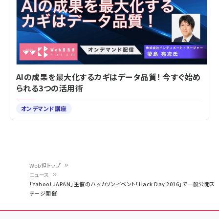
AIの成果を最大化するカギはデータ品質！ 今すぐ始め
られる3つの活用術
オンデマンド講座
Web担トップ
ニュース
パ
「Yahoo! JAPAN」主催のハッカソンイベント「Hack Day 2016」で一般公開ス
テージ開催
ン
く