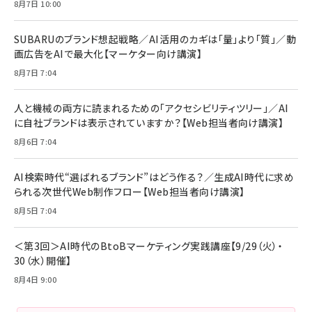
年後半、あなたの恋と運命／山田涼介]
【New】Amazon Fire TV Stick HD | 手軽にスト
ケーブル Anker絡まないケーブル 240W 結束バン
8月7日 10:00
リーミングをはじめよう | ストリーミングメディアプ
ド付き USB PD対応 シリコン素材採用 iPhone
￥880
レイヤー
17 / 16 / 15 / Galaxy iPad Pro MacBook
￥1,890
Pro/Air 各種対応 (1.8m ミッドナイトブラック)
SUBARUのブランド想起戦略／AI活用のカギは「量」より「質」／動
￥6,980
画広告をAIで最大化【マーケター向け講演】
ママ投資家が育休中に１億貯めた株式投資
アサヒ飲料 モンスター エナジー 355ml×24本
￥1,870
8月7日 7:04
Anker Soundcore P31i (Bluetooth 6.1) 【完
￥4,192
全ワイヤレスイヤホン/アクティブノイズキャンセリ
ング/マルチポイント接続 / 最大50時間再生 / PSE
人と機械の両方に読まれるための「アクセシビリティツリー」／AI
組織の成果を最大化する ルールのデザイン
技術基準適合】ブラック
￥5,990
サッポロ 生ビール 黒ラベル 350ml 缶 24本 ビー
に自社ブランドは表示されていますか？【Web担当者向け講演】
￥1,980
ル ケース買い【6/30応募〆切! 黒ラベルビヤセラー
8月6日 7:04
キャンペーン】
Anker PowerLine III Flow USB-C & USB-C
ケーブル Anker絡まないケーブル 240W 結束バン
￥4,857
ド付き USB PD対応 シリコン素材採用 iPhone
AI検索時代“選ばれるブランド”はどう作る？／生成AI時代に求め
Amazonランキングをもっと見る
17 / 16 / 15 / Galaxy iPad Pro MacBook
￥1,890
られる次世代Web制作フロー【Web担当者向け講演】
Pro/Air 各種対応 (1.8m ミッドナイトブラック)
Amazonランキングをもっと見る
8月5日 7:04
Amazonランキングをもっと見る
＜第3回＞AI時代のBtoBマーケティング実践講座【9/29（火）・
30（水）開催】
8月4日 9:00