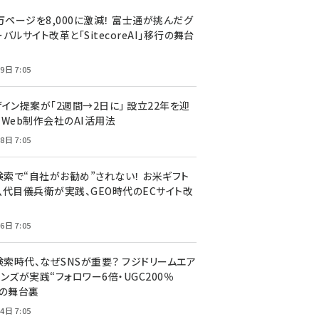
万ページを8,000に激減！ 富士通が挑んだグ
バルサイト改革と「SitecoreAI」移行の舞台
9日 7:05
ザイン提案が「2週間→2日に」 設立22年を迎
るWeb制作会社のAI活用法
8日 7:05
I検索で“自社がお勧め”されない！ お米ギフト
八代目儀兵衛が実践、GEO時代のECサイト改
6日 7:05
検索時代、なぜSNSが重要？ フジドリームエア
ンズが実践“フォロワー6倍・UGC200％
”の舞台裏
4日 7:05