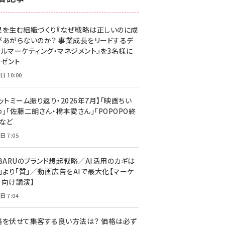
z世代 (1629)
果を生む組織づくり『なぜ戦略は正しいのに成
meo (1279)
があがらないのか？ 事業成長をリードするデ
llmo (1167)
タルマーケティング・マネジメント』を3名様に
レゼント
日 10:00
ットミーム振り返り・2026年7月】「映画ちい
」「佐藤二朗さん・橋本愛さん」「POPOPO終
」など
日 7:05
UBARUのブランド想起戦略／AI活用のカギは
量」より「質」／動画広告をAIで最大化【マーケ
ー向け講演】
日 7:04
格を伏せて集客する良い方法は？ 価格は必ず