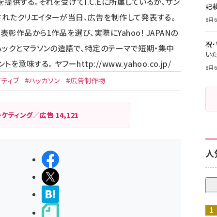
提供する。それを受けてI.C.Eに所属しているか、サン
記
れたクリエイターが当日、広告を制作して発表する。
8月6
作品から1作品を選び、実際にYahoo! JAPANの
祝
ハックとマラソンの造語で、特定のテーマで短期・集中
いた
トを意味する。 ヤフー
http://www.yahoo.co.jp/
8月6
イティブ
#ハッカソン
#広告制作物
ーケティング／広告
14,121
人
シェアする
ポストする
>ブクマする
noteで書く