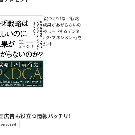
成果を生む組織づくり『なぜ戦略
は正しいのに成果があがらないの
か？ 事業成長をリードするデジタ
ルマーケティング・マネジメント』を
3名様にプレゼント
8月7日 10:00
画広告も役立つ情報バッチリ！
ponsored