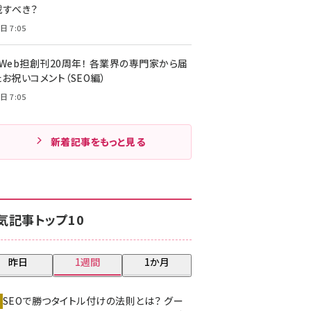
載すべき？
日 7:05
・Web担創刊20周年！ 各業界の専門家から届
お祝いコメント（SEO編）
日 7:05
新着記事をもっと見る
気記事トップ10
昨日
1週間
1か月
SEOで勝つタイトル付けの法則とは？ グー