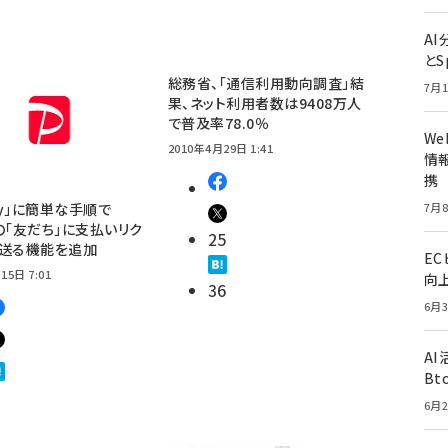
A
とS
総務省、「通信利用動向調査」結
7月1
果、ネット利用者数は9408万人
で普及率78.0％
W
2010年4月29日 1:41
情報
携
Pay」に簡単な手順で
7月8
E」の「友だち」に支払いリク
25
を送る機能を追加
E
15日 7:01
向
36
6月3
A
Bt
6月2