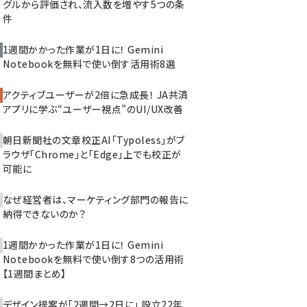
グルから評価され、流入数を増やす5つの条
件
1週間かかった作業が1日に！ Gemini
Notebookを無料で使い倒す活用術8選
アクティブユーザーが2倍に急成長！ JA共済
アプリに学ぶ“ユーザー視点”のUI/UX改善
朝日新聞社の文章校正AI「Typoless」がブ
ラウザ「Chrome」と「Edge」上でも校正が
可能に
なぜ経営者は、マーケティング部門の報告に
納得できないのか？
1週間かかった作業が1日に！ Gemini
Notebookを無料で使い倒す8つの活用術
【1週間まとめ】
デザイン提案が「2週間→2日に」 設立22年