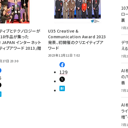
10
ロー
裏
7月2
ティブとテクノロジーが
U35 Creative &
18作品が集った
Communication Award 2023
o! JAPAN インターネット
発表、初開催のクリエイティブア
デ
ティブアワード 2013」贈
ワード
え
2023年12月11日 7:02
7月2
月27日 23:30
A
129
の
6
善
7月1
AI
ライ
増
7月1