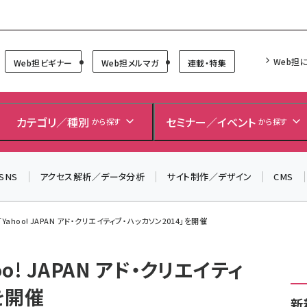
Forum
Web担
Web担ビギナー
Web担メルマガ
連載・特集
＼ 8月27日開催、申し込み受付中！ ／
生成AIをマーケティング等に活用するための考え方を学べ
カテゴリ／種別
セミナー／イベント
から探す
から探す
るセミナーイベント「生成AI × マーケティング フォーラム
2026」開催！
▼申し込みはこちらから▼
SNS
アクセス解析／データ分析
サイト制作／デザイン
CMS
Yahoo! JAPAN アド・クリエイティブ・ハッカソン2014」を開催
o! JAPAN アド・クリエイティ
を開催
新