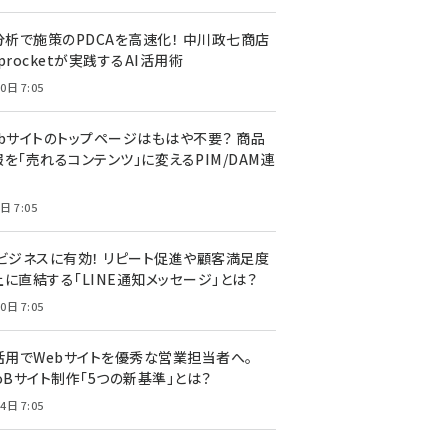
I分析で施策のPDCAを高速化！ 中川政七商店
procketが実践するAI活用術
0日 7:05
ebサイトのトップページはもはや不要？ 商品
を「売れるコンテンツ」に変えるPIM/DAM連
日 7:05
Cビジネスに有効！ リピート促進や顧客満足度
上に直結する「LINE通知メッセージ」とは？
0日 7:05
I活用でWebサイトを優秀な営業担当者へ。
oBサイト制作「5つの新基準」とは？
4日 7:05