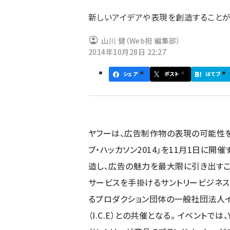
ず
新しいアイデアや表現を創造すること
山川 健（Web担 編集部）
2014年10月28日 22:27
シェア
ポスト
はてブ
ヤフーは、広告制作物の表現の可能性を議論
ブ・ハッカソン2014」を11月1日に開
造し、広告の魅力を最大限に引き出すこ
サービスを手掛けるサントリービジネス
るプロダクション団体の一般社団法人イ
（I.C.E）との共催となる。 イベントでは