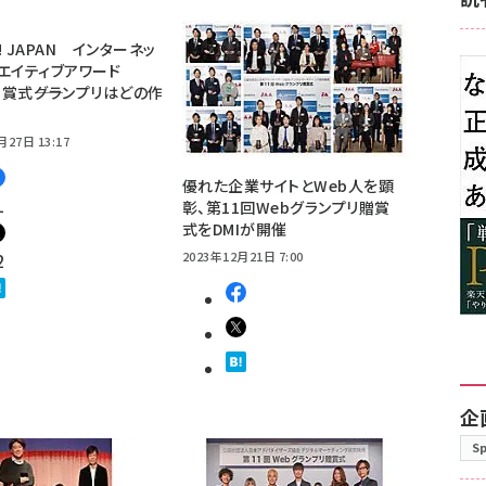
o! JAPAN インターネッ
リエイティブアワード
贈賞式――グランプリはどの作
月27日 13:17
優れた企業サイトとWeb人を顕
1
彰、第11回Webグランプリ贈賞
式をDMIが開催
2
2023年12月21日 7:00
企
S