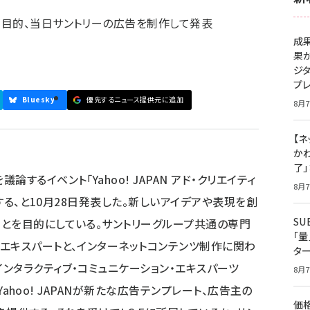
が目的、当日サントリーの広告を制作して発表
成
果
ジ
プ
Bluesky
優先するニュース提供元に追加
8月7
【ネ
かわ
了
するイベント「Yahoo! JAPAN アド・クリエイティ
8月7
催する、と10月28日発表した。新しいアイデアや表現を創
S
とを目的にしている。サントリーグループ共通の専門
「
エキスパートと、インターネットコンテンツ制作に関わ
タ
ンタラクティブ・コミュニケーション・エキスパーツ
8月7
、Yahoo! JAPANが新たな広告テンプレート、広告主の
価