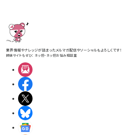
業界情報やナレッジが詰まったメルマガ配信やソーシャルもよろしくです！
姉妹サイトもぜひ：
ネッ担
・
ネッ担お悩み相談室
メルマガ
Facebook
X(エックス)
BlueSky
Googleニュース