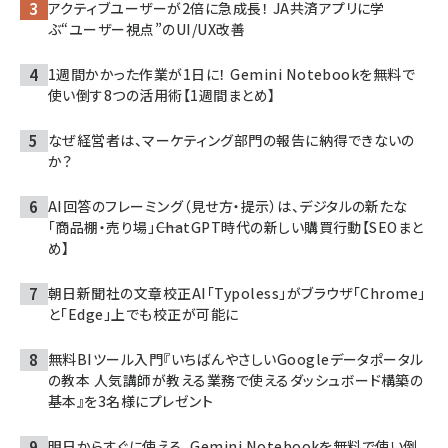
アクティブユーザーが2倍に急成長！ JA共済アプリに学
ぶ“ユーザー視点”のUI/UX改善
1週間かかった作業が1日に！ Gemini Notebookを無料で
使い倒す8つの活用術【1週間まとめ】
なぜ経営者は、マーケティング部門の報告に納得できないの
か？
AI回答のフレーミング（見せ方・提示）は、デジタルの新たな
「商品棚・売り場」――ChatGPT時代の新しい購買行動【SEOまと
め】
朝日新聞社の文章校正AI「Typoless」がブラウザ「Chrome」
と「Edge」上でも校正が可能に
無料BIツール入門『いちばんやさしいGoogleデータポータル
の教本 人気講師が教える業務で使えるダッシュボード構築の
基本』を3名様にプレゼント
明日からすぐに使える、Gemini Notebookを無料で使い倒