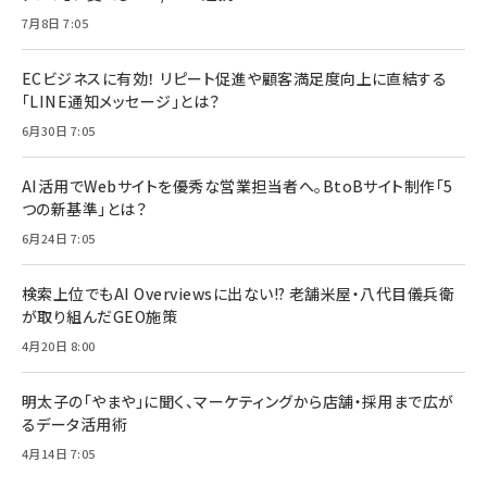
7月8日 7:05
ECビジネスに有効！ リピート促進や顧客満足度向上に直結する
「LINE通知メッセージ」とは？
6月30日 7:05
AI活用でWebサイトを優秀な営業担当者へ。BtoBサイト制作「5
つの新基準」とは？
6月24日 7:05
検索上位でもAI Overviewsに出ない!? 老舗米屋・八代目儀兵衛
が取り組んだGEO施策
4月20日 8:00
明太子の「やまや」に聞く、マーケティングから店舗・採用まで広が
るデータ活用術
4月14日 7:05