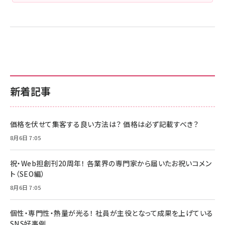
新着記事
価格を伏せて集客する良い方法は？ 価格は必ず記載すべき？
8月6日 7:05
祝・Web担創刊20周年！ 各業界の専門家から届いたお祝いコメン
ト（SEO編）
8月6日 7:05
個性・専門性・熱量が光る！ 社員が主役となって成果を上げている
SNS好事例