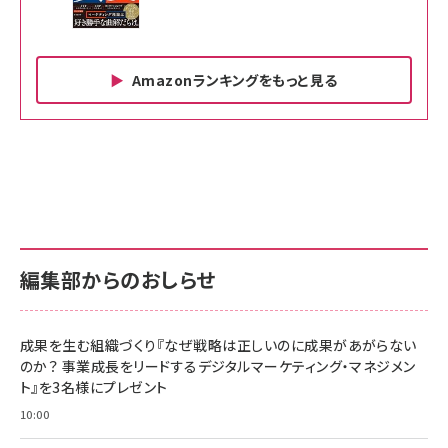
Amazonランキングをもっと見る
Amazon ビジネス・経済関連書籍 の売れ筋ランキン
Amazon 家電＆カメラ の売れ筋ランキング
Amazon パソコン・周辺機器 の売れ筋ランキング
グ
更新日時：2026/06/26 19:00
更新日時：2026/06/26 19:00
更新日時：2026/06/26 19:00
anan(アンアン)2026/07/01号 No.2501[魅せる
KIOXIA(キオクシア) 旧東芝メモリ microSD
KIOXIA(キオクシア) 旧東芝メモリ microSD
カラダ2026／宮舘涼太]
128GB UHS-I Class10 (最大読出速度
128GB UHS-I Class10 (最大読出速度
100MB/s) Nintendo Switch動作確認済 国内
100MB/s) Nintendo Switch動作確認済 国内
￥880
サポート正規品 メーカー保証5年 KLMEA128G
サポート正規品 メーカー保証5年 KLMEA128G
￥2,680
￥2,680
編集部からのおしらせ
anan(アンアン)2026/06/24号 No.2500増刊
スペシャルエディション[王道エンタメの矜持／
NIMASO ガラスフィルム iPhone 17 用 保護フィ
Amazon eギフトカード - Amazonロゴ - クラ
BTS]
ルム 強化ガラス 耐衝撃 高透過率 指紋防止 貼りや
シック
すい ガイド枠付き いPhone17 (6.3インチ) 対応
成果を生む組織づくり『なぜ戦略は正しいのに成果があがらない
￥1,100
￥5,000
2枚セット DSP25F1698
のか？ 事業成長をリードするデジタルマーケティング・マネジメン
￥1,599
ト』を3名様にプレゼント
anan(アンアン)2026/07/08号 No.2502[2026
Anker PowerLine III Flow USB-C & USB-C
年後半、あなたの恋と運命／山田涼介]
【New】Amazon Fire TV Stick HD | 手軽にスト
ケーブル Anker絡まないケーブル 240W 結束バン
10:00
リーミングをはじめよう | ストリーミングメディアプ
ド付き USB PD対応 シリコン素材採用 iPhone
￥880
レイヤー
17 / 16 / 15 / Galaxy iPad Pro MacBook