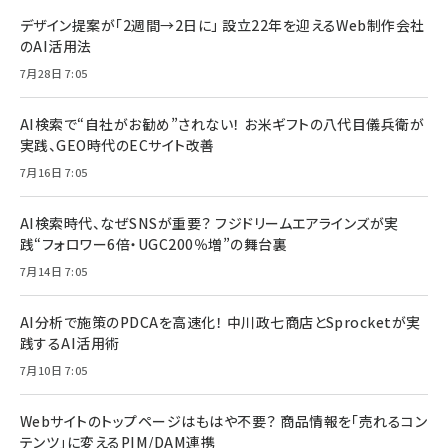
デザイン提案が「2週間→2日に」 設立22年を迎えるWeb制作会社
のAI活用法
7月28日 7:05
AI検索で“自社がお勧め”されない！ お米ギフトの八代目儀兵衛が
実践、GEO時代のECサイト改善
7月16日 7:05
AI検索時代、なぜSNSが重要？ フジドリームエアラインズが実
践“フォロワー6倍・UGC200％増”の舞台裏
7月14日 7:05
AI分析で施策のPDCAを高速化！ 中川政七商店とSprocketが実
践するAI活用術
7月10日 7:05
Webサイトのトップページはもはや不要？ 商品情報を「売れるコン
テンツ」に変えるPIM/DAM連携