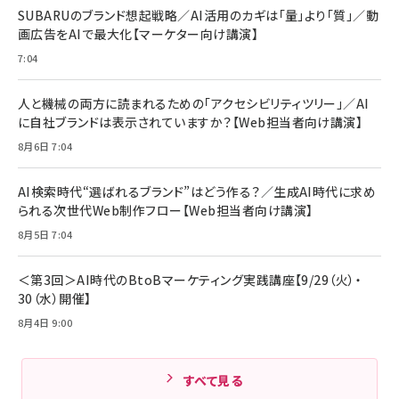
￥1,890
Pro/Air 各種対応 (1.8m ミッドナイトブラック)
SUBARUのブランド想起戦略／AI活用のカギは「量」より「質」／動
￥6,980
画広告をAIで最大化【マーケター向け講演】
ママ投資家が育休中に１億貯めた株式投資
アサヒ飲料 モンスター エナジー 355ml×24本
￥1,870
7:04
Anker Soundcore P31i (Bluetooth 6.1) 【完
￥4,192
全ワイヤレスイヤホン/アクティブノイズキャンセリ
ング/マルチポイント接続 / 最大50時間再生 / PSE
人と機械の両方に読まれるための「アクセシビリティツリー」／AI
組織の成果を最大化する ルールのデザイン
技術基準適合】ブラック
￥5,990
サッポロ 生ビール 黒ラベル 350ml 缶 24本 ビー
に自社ブランドは表示されていますか？【Web担当者向け講演】
￥1,980
ル ケース買い【6/30応募〆切! 黒ラベルビヤセラー
8月6日 7:04
キャンペーン】
Anker PowerLine III Flow USB-C & USB-C
ケーブル Anker絡まないケーブル 240W 結束バン
￥4,857
ド付き USB PD対応 シリコン素材採用 iPhone
AI検索時代“選ばれるブランド”はどう作る？／生成AI時代に求め
Amazonランキングをもっと見る
17 / 16 / 15 / Galaxy iPad Pro MacBook
￥1,890
られる次世代Web制作フロー【Web担当者向け講演】
Pro/Air 各種対応 (1.8m ミッドナイトブラック)
Amazonランキングをもっと見る
8月5日 7:04
Amazonランキングをもっと見る
＜第3回＞AI時代のBtoBマーケティング実践講座【9/29（火）・
30（水）開催】
8月4日 9:00
すべて見る