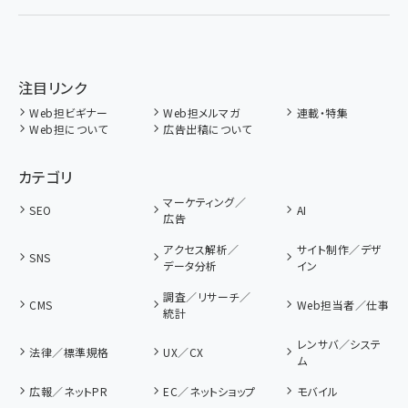
注目リンク
Web担ビギナー
Web担メルマガ
連載・特集
Web担について
広告出稿について
カテゴリ
マーケティング／
SEO
AI
広告
アクセス解析／
サイト制作／デザ
SNS
データ分析
イン
調査／リサーチ／
CMS
Web担当者／仕事
統計
レンサバ／システ
法律／標準規格
UX／CX
ム
広報／ネットPR
EC／ネットショップ
モバイル