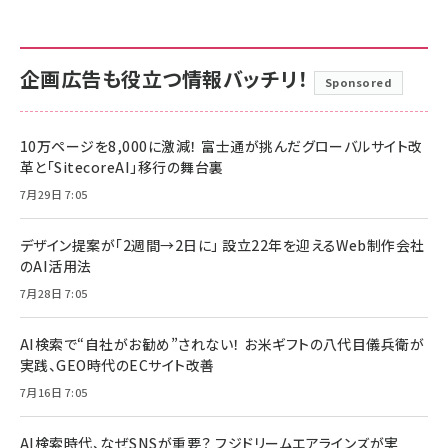
企画広告も役立つ情報バッチリ！
Sponsored
10万ページを8,000に激減！ 富士通が挑んだグローバルサイト改
革と「SitecoreAI」移行の舞台裏
7月29日 7:05
デザイン提案が「2週間→2日に」 設立22年を迎えるWeb制作会社
のAI活用法
7月28日 7:05
AI検索で“自社がお勧め”されない！ お米ギフトの八代目儀兵衛が
実践、GEO時代のECサイト改善
7月16日 7:05
AI検索時代、なぜSNSが重要？ フジドリームエアラインズが実