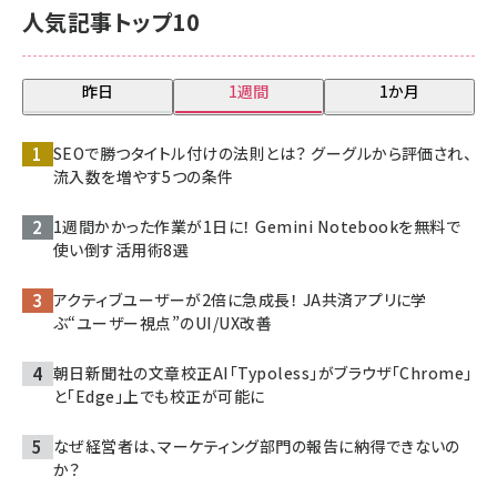
人気記事トップ10
昨日
1週間
1か月
SEOで勝つタイトル付けの法則とは？ グーグルから評価され、
流入数を増やす5つの条件
1週間かかった作業が1日に！ Gemini Notebookを無料で
使い倒す活用術8選
アクティブユーザーが2倍に急成長！ JA共済アプリに学
ぶ“ユーザー視点”のUI/UX改善
朝日新聞社の文章校正AI「Typoless」がブラウザ「Chrome」
と「Edge」上でも校正が可能に
なぜ経営者は、マーケティング部門の報告に納得できないの
か？