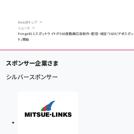
Web担トップ
ニュース
パ
Fringe81とスポットライトが360度動画広告制作・配信・検証「360ビデオスポッ
ト」開始
ン
く
ず
スポンサー企業さま
シルバースポンサー