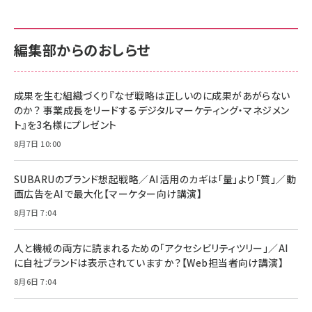
カラダ2026／宮舘涼太]
128GB UHS-I Class10 (最大読出速度
128GB UHS-I Class10 (最大読出速度
100MB/s) Nintendo Switch動作確認済 国内
100MB/s) Nintendo Switch動作確認済 国内
￥880
サポート正規品 メーカー保証5年 KLMEA128G
サポート正規品 メーカー保証5年 KLMEA128G
￥2,680
￥2,680
編集部からのおしらせ
anan(アンアン)2026/06/24号 No.2500増刊
スペシャルエディション[王道エンタメの矜持／
NIMASO ガラスフィルム iPhone 17 用 保護フィ
Amazon eギフトカード - Amazonロゴ - クラ
BTS]
ルム 強化ガラス 耐衝撃 高透過率 指紋防止 貼りや
シック
すい ガイド枠付き いPhone17 (6.3インチ) 対応
成果を生む組織づくり『なぜ戦略は正しいのに成果があがらない
￥1,100
￥5,000
2枚セット DSP25F1698
のか？ 事業成長をリードするデジタルマーケティング・マネジメン
￥1,599
ト』を3名様にプレゼント
anan(アンアン)2026/07/08号 No.2502[2026
Anker PowerLine III Flow USB-C & USB-C
年後半、あなたの恋と運命／山田涼介]
【New】Amazon Fire TV Stick HD | 手軽にスト
ケーブル Anker絡まないケーブル 240W 結束バン
8月7日 10:00
リーミングをはじめよう | ストリーミングメディアプ
ド付き USB PD対応 シリコン素材採用 iPhone
￥880
レイヤー
17 / 16 / 15 / Galaxy iPad Pro MacBook
￥1,890
Pro/Air 各種対応 (1.8m ミッドナイトブラック)
SUBARUのブランド想起戦略／AI活用のカギは「量」より「質」／動
￥6,980
画広告をAIで最大化【マーケター向け講演】
ママ投資家が育休中に１億貯めた株式投資
アサヒ飲料 モンスター エナジー 355ml×24本
￥1,870
8月7日 7:04
Anker Soundcore P31i (Bluetooth 6.1) 【完
￥4,192
全ワイヤレスイヤホン/アクティブノイズキャンセリ
ング/マルチポイント接続 / 最大50時間再生 / PSE
人と機械の両方に読まれるための「アクセシビリティツリー」／AI
組織の成果を最大化する ルールのデザイン
技術基準適合】ブラック
￥5,990
サッポロ 生ビール 黒ラベル 350ml 缶 24本 ビー
に自社ブランドは表示されていますか？【Web担当者向け講演】
￥1,980
ル ケース買い【6/30応募〆切! 黒ラベルビヤセラー
8月6日 7:04
キャンペーン】
Anker PowerLine III Flow USB-C & USB-C
ケーブル Anker絡まないケーブル 240W 結束バン
￥4,857
ド付き USB PD対応 シリコン素材採用 iPhone