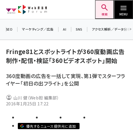
メ
Web担当者Forum
イ
検索
MENU
ン
コ
SEO
マーケティング／広告
AI
SNS
アクセス解析／データ分析
＼ 
ン
生成
テ
るセミ
Fringe81とスポットライトが360度動画広告
ン
202
制作・配信・検証「360ビデオスポット」開始
ツ
seo (3536)
▼申
に
360度動画の広告を一括して実現、第1弾でスターフラ
ai (2818)
移
イヤー「初日の出フライト」を公開
動
youtube (2444)
山川 健（Web担 編集部）
note (2320)
2016年1月25日 17:22
セミナー (2313)
z世代 (1629)
優先するニュース提供元に追加
meo (1279)