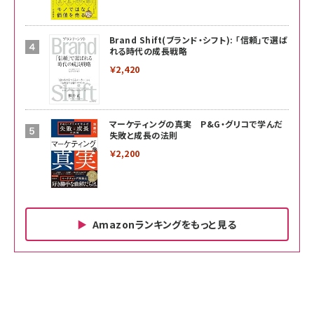
Brand Shift(ブランド・シフト): 「信頼」で選ば
れる時代の成長戦略
￥2,420
マーケティングの真実 P&G・グリコで学んだ
失敗と成長の法則
￥2,200
Amazonランキングをもっと見る
Amazon ビジネス・経済関連書籍 の売れ筋ランキン
Amazon 家電＆カメラ の売れ筋ランキング
Amazon パソコン・周辺機器 の売れ筋ランキング
グ
更新日時：2026/06/26 19:00
更新日時：2026/06/26 19:00
更新日時：2026/06/26 19:00
anan(アンアン)2026/07/01号 No.2501[魅せる
KIOXIA(キオクシア) 旧東芝メモリ microSD
KIOXIA(キオクシア) 旧東芝メモリ microSD