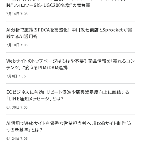
践“フォロワー6倍・UGC200％増”の舞台裏
7月14日 7:05
AI分析で施策のPDCAを高速化！ 中川政七商店とSprocketが実
践するAI活用術
7月10日 7:05
Webサイトのトップページはもはや不要？ 商品情報を「売れるコン
テンツ」に変えるPIM/DAM連携
7月8日 7:05
ECビジネスに有効！ リピート促進や顧客満足度向上に直結する
「LINE通知メッセージ」とは？
6月30日 7:05
AI活用でWebサイトを優秀な営業担当者へ。BtoBサイト制作「5
つの新基準」とは？
6月24日 7:05