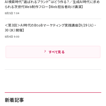
AI検索時代“選ばれるブランド”はどう作る？／生成AI時代に求め
Amazonランキングをもっと見る
17 / 16 / 15 / Galaxy iPad Pro MacBook
￥1,890
られる次世代Web制作フロー【Web担当者向け講演】
Pro/Air 各種対応 (1.8m ミッドナイトブラック)
Amazonランキングをもっと見る
8月5日 7:04
Amazonランキングをもっと見る
＜第3回＞AI時代のBtoBマーケティング実践講座【9/29（火）・
30（水）開催】
8月4日 9:00
すべて見る
新着記事