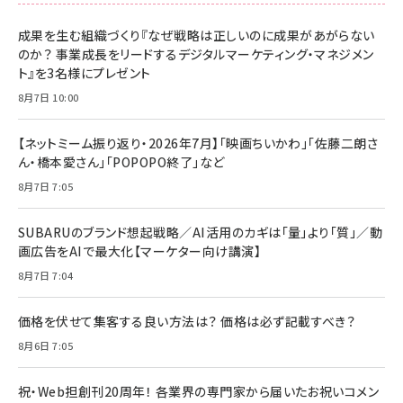
成果を生む組織づくり『なぜ戦略は正しいのに成果があがらない
のか？ 事業成長をリードするデジタルマーケティング・マネジメン
ト』を3名様にプレゼント
8月7日 10:00
【ネットミーム振り返り・2026年7月】「映画ちいかわ」「佐藤二朗さ
ん・橋本愛さん」「POPOPO終了」など
8月7日 7:05
SUBARUのブランド想起戦略／AI活用のカギは「量」より「質」／動
画広告をAIで最大化【マーケター向け講演】
8月7日 7:04
価格を伏せて集客する良い方法は？ 価格は必ず記載すべき？
8月6日 7:05
祝・Web担創刊20周年！ 各業界の専門家から届いたお祝いコメン