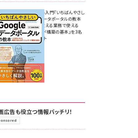
無料BIツール入門『いちばんやさし
いGoogleデータポータルの教本
人気講師が教える業務で使える
ダッシュボード構築の基本』を3名
様にプレゼント
7月31日 10:00
画広告も役立つ情報バッチリ！
ponsored