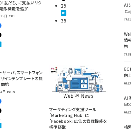
E」の「友だち」に支払いリク
25
A
を送る機能を追加
とS
15日 7:01
7月1
36
W
情報
携
7月8
E
トサーバ、スマートフォン
向
ザインテンプレートの無
6月3
を開始
3日 19:19
A
Bt
マーケティング支援ツール
6月2
「Marketing Hub」に
1
「Facebook」広告の管理機能を
標準搭載
検索