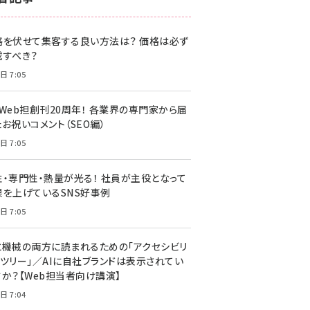
z世代 (1620)
格を伏せて集客する良い方法は？ 価格は必ず
meo (1274)
載すべき？
llmo (1160)
日 7:05
・Web担創刊20周年！ 各業界の専門家から届
お祝いコメント（SEO編）
日 7:05
性・専門性・熱量が光る！ 社員が主役となって
果を上げているSNS好事例
日 7:05
と機械の両方に読まれるための「アクセシビリ
ィツリー」／AIに自社ブランドは表示されてい
すか？【Web担当者向け講演】
日 7:04