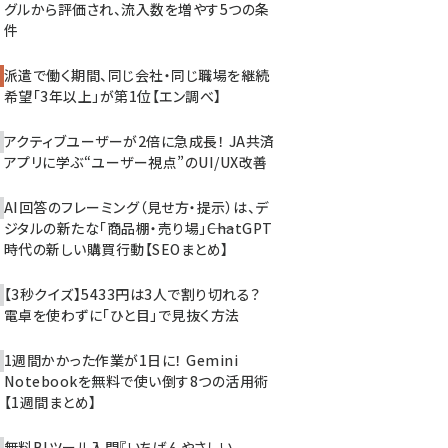
グルから評価され、流入数を増やす5つの条
件
派遣で働く期間、同じ会社・同じ職場を継続
希望「3年以上」が第1位【エン調べ】
アクティブユーザーが2倍に急成長！ JA共済
アプリに学ぶ“ユーザー視点”のUI/UX改善
AI回答のフレーミング（見せ方・提示）は、デ
ジタルの新たな「商品棚・売り場」――ChatGPT
時代の新しい購買行動【SEOまとめ】
【3秒クイズ】5433円は3人で割り切れる？
電卓を使わずに「ひと目」で見抜く方法
1週間かかった作業が1日に！ Gemini
Notebookを無料で使い倒す8つの活用術
【1週間まとめ】
無料BIツール入門『いちばんやさしい