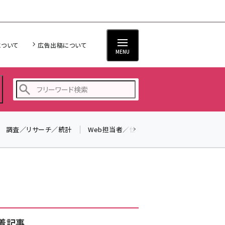
について
広告出稿について
MENU
調査／リサーチ／統計
Web担当者／仕事
法律／標準規格
seo (3519)
ai (2801)
youtube (2425)
note (2310)
セミナー (2301)
着記事