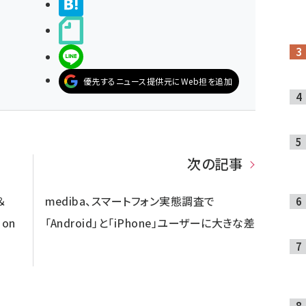
>ブクマする
noteで書く
LINEで送る
優先するニュース提供元にWeb担を追加
次の記事
＆
mediba、スマートフォン実態調査で
on
「Android」と「iPhone」ユーザーに大きな差