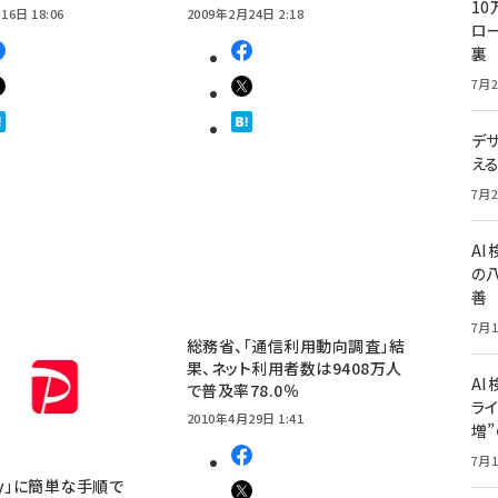
10
16日 18:06
2009年2月24日 2:18
ロー
裏
7月2
デ
え
7月2
A
の
善
7月1
総務省、「通信利用動向調査」結
果、ネット利用者数は9408万人
AI
で普及率78.0％
ライ
2010年4月29日 1:41
増
7月1
Pay」に簡単な手順で