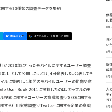
関する10種類の調査データを集約
価
記
8月6
Bluesky
優先するニュース提供元に追加
祝
いた
8月6
個
同社が2010年に行ったモバイルに関するユーザー調査
成
ok 2011」として公開した、と2月4日発表した。公表してき
8月6
ファイルに集約し、1年間のモバイルユーザーの動向や意
e User Book 2011に掲載したのは、カップルのモ
人
テ
ル検索に関するユーザーの意識調査▽SEOに関する
ま
する利用実態調査▽Twitterに関する企業の意識
8月6