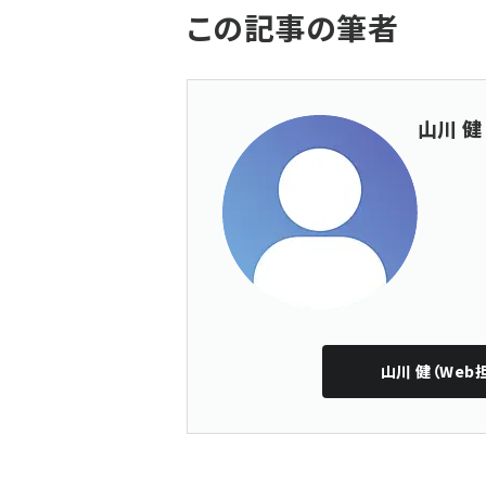
この記事の筆者
山川 健
山川 健（Web