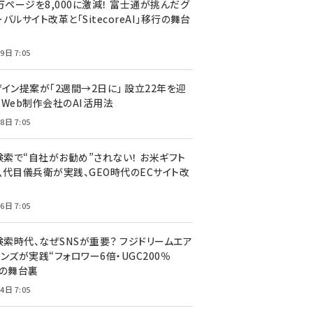
万ページを8,000に激減！ 富士通が挑んだグ
バルサイト改革と「SitecoreAI」移行の舞台
9日 7:05
ザイン提案が「2週間→2日に」 設立22年を迎
るWeb制作会社のAI活用法
8日 7:05
I検索で“自社がお勧め”されない！ お米ギフト
八代目儀兵衛が実践、GEO時代のECサイト改
6日 7:05
検索時代、なぜSNSが重要？ フジドリームエア
ンズが実践“フォロワー6倍・UGC200％
”の舞台裏
4日 7:05