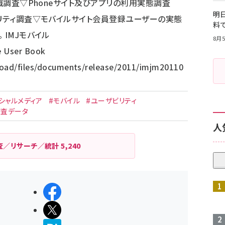
意識調査▽Phoneサイト及びアプリの利用実態調査
明日
ビリティ調査▽モバイルサイト会員登録ユーザーの実態
料
 IMJモバイル
8月5
e User Book
load/files/documents/release/2011/imjm20110
シャルメディア
#モバイル
#ユーザビリティ
調査データ
人
査／リサーチ／統計
5,240
シェアする
ポストする