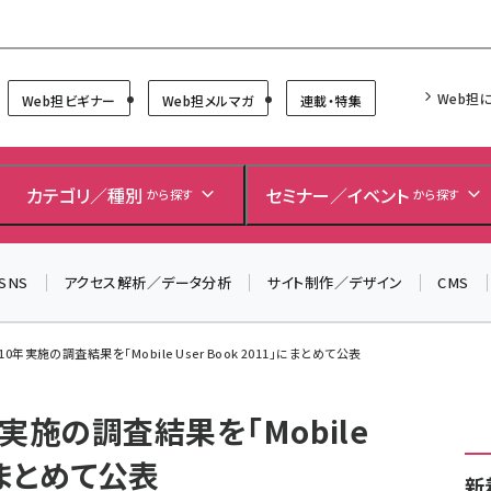
Forum
Web担
Web担ビギナー
Web担メルマガ
連載・特集
＼ 読者アンケートにご協力ください ／
7月24日で創刊20周年。ご回答者には抽選でプレゼントを
カテゴリ／種別
セミナー／イベント
から探す
から探す
差し上げます！
▼アンケートページはこちらから▼
SNS
アクセス解析／データ分析
サイト制作／デザイン
CMS
10年実施の調査結果を「Mobile User Book 2011」にまとめて公表
年実施の調査結果を「Mobile
」にまとめて公表
新