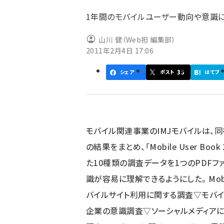
ず
1年間のモバイルユーザー動向や意識に
山川 健（Web担 編集部）
2011年2月4日 17:06
35
シェア
ポスト
はてブ
モバイル関連事業のIMJモバイルは、
の結果をまとめ、「Mobile User Bo
た10種類の調査データを1つのPDF
識が容易に理解できるようにした。 Mobil
バイルサイト利用に関する調査▽モバイ
企業の意識調査▽ソーシャルメディアに関