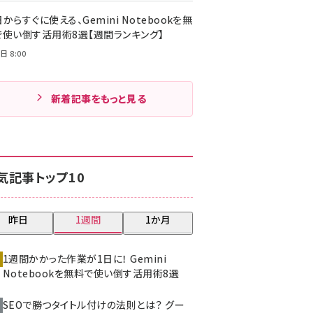
からすぐに使える、Gemini Notebookを無
で使い倒す活用術8選【週間ランキング】
日 8:00
新着記事をもっと見る
気記事トップ10
昨日
1週間
1か月
1週間かかった作業が1日に！ Gemini
Notebookを無料で使い倒す活用術8選
SEOで勝つタイトル付けの法則とは？ グー