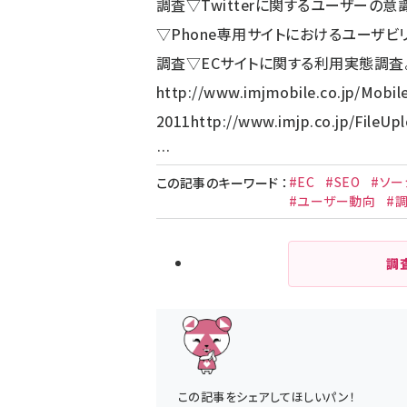
調査▽Twitterに関するユーザーの
▽Phone専用サイトにおけるユーザ
調査▽ECサイトに関する利用実態調査。
http://www.imjmobile.co.jp/
Mobil
2011
http://www.imjp.co.jp/FileUp
…
#EC
#SEO
#ソー
この記事のキーワード
：
#ユーザー動向
#
調
この記事をシェアしてほしいパン！