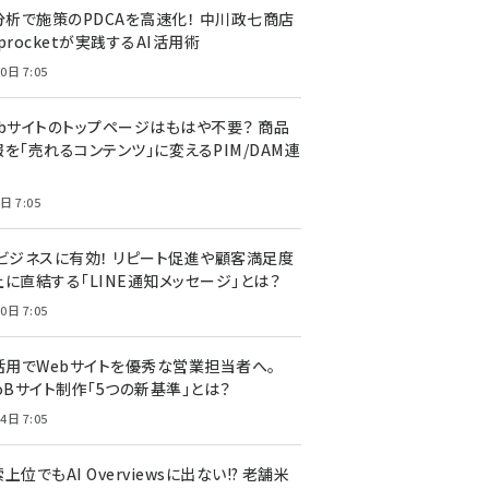
I分析で施策のPDCAを高速化！ 中川政七商店
procketが実践するAI活用術
0日 7:05
ebサイトのトップページはもはや不要？ 商品
を「売れるコンテンツ」に変えるPIM/DAM連
日 7:05
Cビジネスに有効！ リピート促進や顧客満足度
上に直結する「LINE通知メッセージ」とは？
0日 7:05
I活用でWebサイトを優秀な営業担当者へ。
oBサイト制作「5つの新基準」とは？
4日 7:05
上位でもAI Overviewsに出ない!? 老舗米