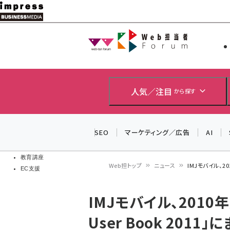
メ
イ
Web担当者
Web担当者
ン
EC担当者
コ
製品導入
ン
企業IT
ソフト開発
テ
人気／注目
から探す
IoT・AI
ン
DCクラウド
研究・調査
ツ
SEO
マーケティング／広告
AI
エネルギー
に
ドローン
移
教育講座
Web担トップ
ニュース
IMJモバイル、20
EC支援
動
パ
IMJモバイル、2010
ン
User Book 2011
く