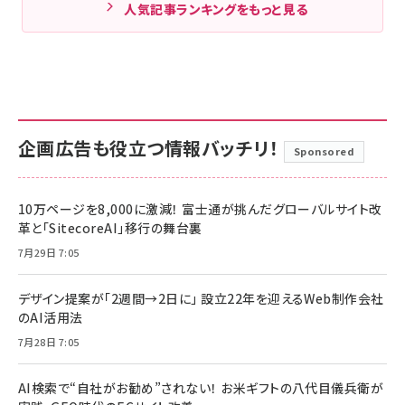
人気記事ランキングをもっと見る
企画広告も役立つ情報バッチリ！
Sponsored
10万ページを8,000に激減！ 富士通が挑んだグローバルサイト改
革と「SitecoreAI」移行の舞台裏
7月29日 7:05
デザイン提案が「2週間→2日に」 設立22年を迎えるWeb制作会社
のAI活用法
7月28日 7:05
AI検索で“自社がお勧め”されない！ お米ギフトの八代目儀兵衛が