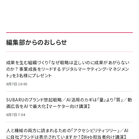
グ
更新日時：2026/06/26 19:00
更新日時：2026/06/26 19:00
更新日時：2026/06/26 19:00
anan(アンアン)2026/07/01号 No.2501[魅せる
KIOXIA(キオクシア) 旧東芝メモリ microSD
KIOXIA(キオクシア) 旧東芝メモリ microSD
カラダ2026／宮舘涼太]
128GB UHS-I Class10 (最大読出速度
128GB UHS-I Class10 (最大読出速度
100MB/s) Nintendo Switch動作確認済 国内
100MB/s) Nintendo Switch動作確認済 国内
￥880
サポート正規品 メーカー保証5年 KLMEA128G
サポート正規品 メーカー保証5年 KLMEA128G
￥2,680
￥2,680
編集部からのおしらせ
anan(アンアン)2026/06/24号 No.2500増刊
スペシャルエディション[王道エンタメの矜持／
NIMASO ガラスフィルム iPhone 17 用 保護フィ
Amazon eギフトカード - Amazonロゴ - クラ
BTS]
ルム 強化ガラス 耐衝撃 高透過率 指紋防止 貼りや
シック
すい ガイド枠付き いPhone17 (6.3インチ) 対応
成果を生む組織づくり『なぜ戦略は正しいのに成果があがらない
￥1,100
￥5,000
2枚セット DSP25F1698
のか？ 事業成長をリードするデジタルマーケティング・マネジメン
￥1,599
ト』を3名様にプレゼント
anan(アンアン)2026/07/08号 No.2502[2026
Anker PowerLine III Flow USB-C & USB-C
年後半、あなたの恋と運命／山田涼介]
【New】Amazon Fire TV Stick HD | 手軽にスト
ケーブル Anker絡まないケーブル 240W 結束バン
8月7日 10:00
リーミングをはじめよう | ストリーミングメディアプ
ド付き USB PD対応 シリコン素材採用 iPhone
￥880
レイヤー
17 / 16 / 15 / Galaxy iPad Pro MacBook
￥1,890
Pro/Air 各種対応 (1.8m ミッドナイトブラック)
SUBARUのブランド想起戦略／AI活用のカギは「量」より「質」／動
￥6,980
画広告をAIで最大化【マーケター向け講演】
ママ投資家が育休中に１億貯めた株式投資
アサヒ飲料 モンスター エナジー 355ml×24本
￥1,870
8月7日 7:04
Anker Soundcore P31i (Bluetooth 6.1) 【完
￥4,192
全ワイヤレスイヤホン/アクティブノイズキャンセリ
ング/マルチポイント接続 / 最大50時間再生 / PSE
人と機械の両方に読まれるための「アクセシビリティツリー」／AI
組織の成果を最大化する ルールのデザイン
技術基準適合】ブラック
￥5,990
サッポロ 生ビール 黒ラベル 350ml 缶 24本 ビー
に自社ブランドは表示されていますか？【Web担当者向け講演】
￥1,980