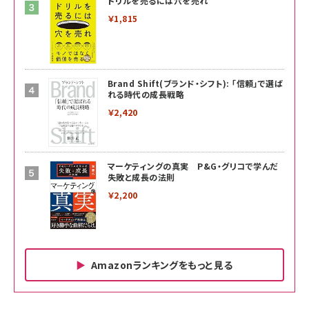
ドリルを売るには穴を売れ
￥1,815
Brand Shift(ブランド・シフト): 「信頼」で選ば
れる時代の成長戦略
￥2,420
マーケティングの真実 P&G・グリコで学んだ
失敗と成長の法則
￥2,200
Amazonランキングをもっと見る
Amazon ビジネス・経済関連書籍 の売れ筋ランキン
Amazon 家電＆カメラ の売れ筋ランキング
Amazon パソコン・周辺機器 の売れ筋ランキング