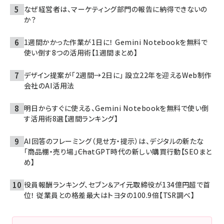
なぜ経営者は、マーケティング部門の報告に納得できないの
か？
1週間かかった作業が1日に！ Gemini Notebookを無料で
使い倒す8つの活用術【1週間まとめ】
デザイン提案が「2週間→2日に」 設立22年を迎えるWeb制作
会社のAI活用法
明日からすぐに使える、Gemini Notebookを無料で使い倒
す活用術8選【週間ランキング】
AI回答のフレーミング（見せ方・提示）は、デジタルの新たな
「商品棚・売り場」――ChatGPT時代の新しい購買行動【SEOまと
め】
役員報酬ランキング、セブン＆アイ元取締役が134億円超で首
位！ 従業員との格差最大はトヨタの100.9倍【TSR調べ】