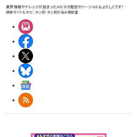
業界情報やナレッジが詰まったメルマガ配信やソーシャルもよろしくです！
姉妹サイトもぜひ：
ネッ担
・
ネッ担お悩み相談室
メルマガ
Facebook
X(エックス)
BlueSky
Googleニュース
RSS