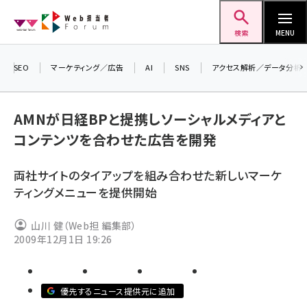
メ
Web担当者Forum
イ
検索
MENU
ン
コ
SEO
マーケティング／広告
AI
SNS
アクセス解析／データ分析
＼ 8
ン
生成
テ
るセミ
AMNが日経BPと提携しソーシャルメディアと
ン
202
コンテンツを合わせた広告を開発
ツ
▼申
seo (3528)
に
両社サイトのタイアップを組み合わせた新しいマーケ
ai (2811)
移
ティングメニューを提供開始
動
youtube (2439)
山川 健（Web担 編集部）
note (2315)
2009年12月1日 19:26
セミナー (2308)
z世代 (1623)
優先するニュース提供元に追加
meo (1277)