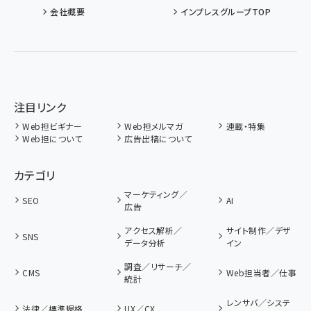
会社概要
インプレスグループTOP
注目リンク
Web担ビギナー
Web担メルマガ
連載・特集
Web担について
広告出稿について
カテゴリ
マーケティング／
SEO
AI
広告
アクセス解析／
サイト制作／デザ
SNS
データ分析
イン
調査／リサーチ／
CMS
Web担当者／仕事
統計
レンサバ／システ
法律／標準規格
UX／CX