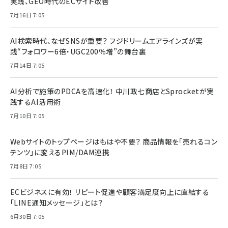
実践、GEO時代のECサイト改善
7月16日 7:05
AI検索時代、なぜSNSが重要？ フジドリームエアラインズが実
践“フォロワー6倍・UGC200％増”の舞台裏
7月14日 7:05
AI分析で施策のPDCAを高速化！ 中川政七商店とSprocketが実
践するAI活用術
7月10日 7:05
Webサイトのトップページはもはや不要？ 商品情報を「売れるコン
テンツ」に変えるPIM/DAM連携
7月8日 7:05
ECビジネスに有効！ リピート促進や顧客満足度向上に直結する
「LINE通知メッセージ」とは？
6月30日 7:05