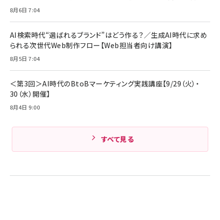
ル ケース買い【6/30応募〆切! 黒ラベルビヤセラー
8月6日 7:04
キャンペーン】
Anker PowerLine III Flow USB-C & USB-C
ケーブル Anker絡まないケーブル 240W 結束バン
￥4,857
ド付き USB PD対応 シリコン素材採用 iPhone
AI検索時代“選ばれるブランド”はどう作る？／生成AI時代に求め
Amazonランキングをもっと見る
17 / 16 / 15 / Galaxy iPad Pro MacBook
￥1,890
られる次世代Web制作フロー【Web担当者向け講演】
Pro/Air 各種対応 (1.8m ミッドナイトブラック)
Amazonランキングをもっと見る
8月5日 7:04
Amazonランキングをもっと見る
＜第3回＞AI時代のBtoBマーケティング実践講座【9/29（火）・
30（水）開催】
8月4日 9:00
すべて見る