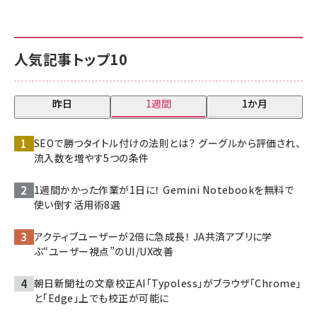
人気記事トップ10
昨日
1週間
1か月
SEOで勝つタイトル付けの法則とは？ グーグルから評価され、
流入数を増やす5つの条件
1週間かかった作業が1日に！ Gemini Notebookを無料で
使い倒す活用術8選
アクティブユーザーが2倍に急成長！ JA共済アプリに学
ぶ“ユーザー視点”のUI/UX改善
朝日新聞社の文章校正AI「Typoless」がブラウザ「Chrome」
と「Edge」上でも校正が可能に