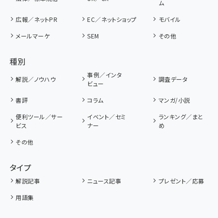
ム
広報／ネットPR
EC／ネットショップ
モバイル
メールマーケ
SEM
その他
種別
事例／インタ
解説／ノウハウ
調査データ
ビュー
書評
コラム
マンガ/小説
便利ツール／サー
イベント／セミ
ランキング／まと
ビス
ナー
め
その他
タイプ
解説記事
ニュース記事
プレゼント／応募
用語集