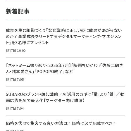
新着記事
成果を生む組織づくり『なぜ戦略は正しいのに成果があがらない
のか？ 事業成長をリードするデジタルマーケティング・マネジメン
ト』を3名様にプレゼント
8月7日 10:00
【ネットミーム振り返り・2026年7月】「映画ちいかわ」「佐藤二朗さ
ん・橋本愛さん」「POPOPO終了」など
8月7日 7:05
SUBARUのブランド想起戦略／AI活用のカギは「量」より「質」／動
画広告をAIで最大化【マーケター向け講演】
8月7日 7:04
価格を伏せて集客する良い方法は？ 価格は必ず記載すべき？
8月6日 7:05