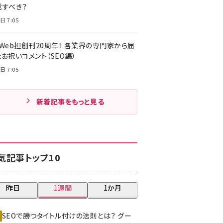
載すべき？
日 7:05
・Web担創刊20周年！ 各業界の専門家から届
お祝いコメント（SEO編）
日 7:05
新着記事をもっと見る
気記事トップ10
昨日
1週間
1か月
SEOで勝つタイトル付けの法則とは？ グー