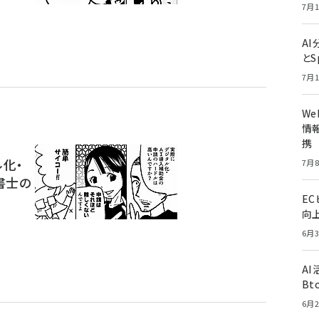
7月1
A
とS
7月1
W
情報
携
ル化・
7月8
書士の
E
向
6月3
A
Bt
6月2