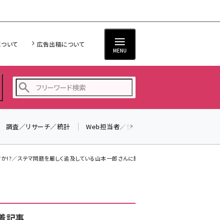
について
広告出稿について
MENU
調査／リサーチ／統計
Web担当者／仕事
法律／標準規格
seo (3528)
ai (2811)
!?／ステマ問題を厳しく追及している山本一郎さんに聞いてきた（後...
youtube (2439)
note (2315)
セミナー (2308)
着記事