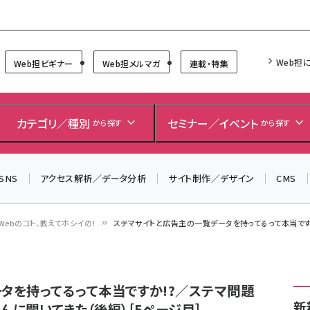
Forum
Web担
Web担ビギナー
Web担メルマガ
連載・特集
カテゴリ／種別
セミナー／イベント
から探す
から探す
SNS
アクセス解析／データ分析
サイト制作／デザイン
CMS
Webのコト、教えてホシイの！
ステマサイトと広告主の一覧データを持ってるって本当ですか
タを持ってるって本当ですか!?／ステマ問題
新
に聞いてきた（後編）［5ページ目］