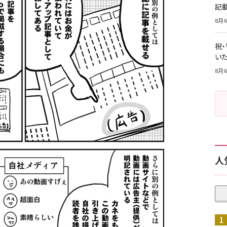
記
8月6
祝
いた
8月6
人