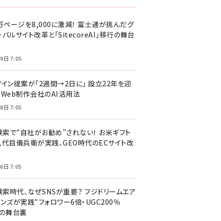
万ページを8,000に激減！ 富士通が挑んだグ
バルサイト改革と「SitecoreAI」移行の舞台
9日 7:05
ザイン提案が「2週間→2日に」 設立22年を迎
るWeb制作会社のAI活用法
8日 7:05
I検索で“自社がお勧め”されない！ お米ギフト
八代目儀兵衛が実践、GEO時代のECサイト改
6日 7:05
検索時代、なぜSNSが重要？ フジドリームエア
ンズが実践“フォロワー6倍・UGC200％
”の舞台裏