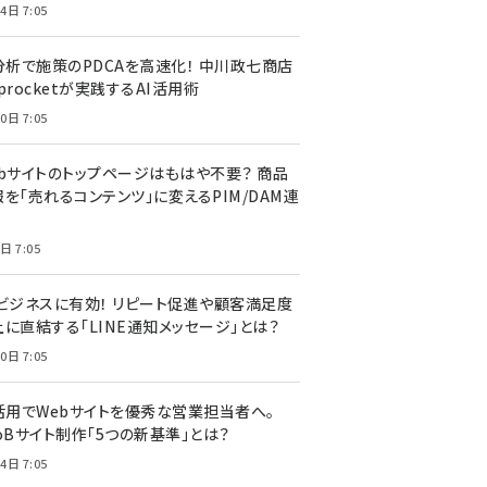
4日 7:05
I分析で施策のPDCAを高速化！ 中川政七商店
procketが実践するAI活用術
0日 7:05
ebサイトのトップページはもはや不要？ 商品
を「売れるコンテンツ」に変えるPIM/DAM連
日 7:05
Cビジネスに有効！ リピート促進や顧客満足度
上に直結する「LINE通知メッセージ」とは？
0日 7:05
I活用でWebサイトを優秀な営業担当者へ。
oBサイト制作「5つの新基準」とは？
4日 7:05