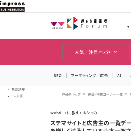
メ
イ
Web担当者
Web担当者
ン
EC担当者
コ
製品導入
ン
企業IT
ソフト開発
テ
人気／注目
から探す
IoT・AI
ン
DCクラウド
研究・調査
ツ
SEO
マーケティング／広告
AI
エネルギー
に
ドローン
移
教育講座
Web担トップ
連載・特集コーナー一覧
EC支援
動
パ
Webのコト、教えてホシイの！
ン
ステマサイトと広告主の一覧デー
く
を厳しく追及している山本一郎さん