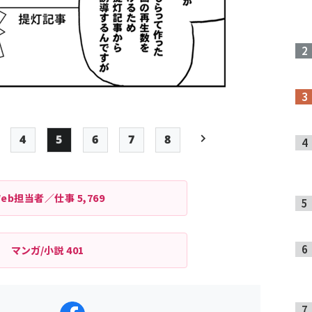
4
5
6
7
8
age
Page
Page
Page
Page
最終ページ
次ページ
ペー
ジ
Web担当者／仕事
5,769
送
り
マンガ/小説
401