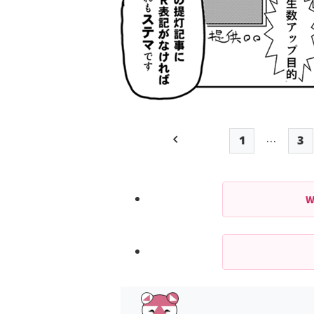
…
1
3
前ページ
先頭ページ
P