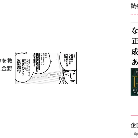
読
方を教
、金野
企
S