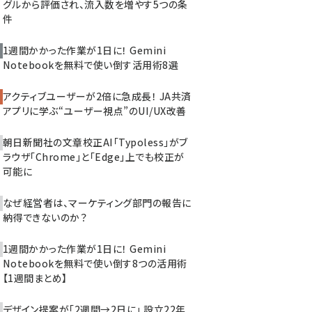
グルから評価され、流入数を増やす5つの条
件
1週間かかった作業が1日に！ Gemini
Notebookを無料で使い倒す活用術8選
アクティブユーザーが2倍に急成長！ JA共済
アプリに学ぶ“ユーザー視点”のUI/UX改善
朝日新聞社の文章校正AI「Typoless」がブ
ラウザ「Chrome」と「Edge」上でも校正が
可能に
なぜ経営者は、マーケティング部門の報告に
納得できないのか？
1週間かかった作業が1日に！ Gemini
Notebookを無料で使い倒す8つの活用術
【1週間まとめ】
デザイン提案が「2週間→2日に」 設立22年