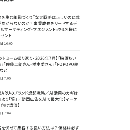
z世代 (1623)
果を生む組織づくり『なぜ戦略は正しいのに成
meo (1277)
があがらないのか？ 事業成長をリードするデ
llmo (1166)
タルマーケティング・マネジメント』を3名様に
レゼント
日 10:00
ットミーム振り返り・2026年7月】「映画ちい
」「佐藤二朗さん・橋本愛さん」「POPOPO終
」など
日 7:05
UBARUのブランド想起戦略／AI活用のカギは
量」より「質」／動画広告をAIで最大化【マーケ
ー向け講演】
日 7:04
格を伏せて集客する良い方法は？ 価格は必ず