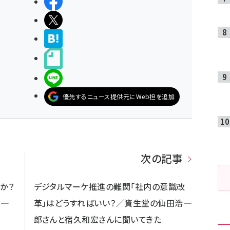
シェアする
ポストする
>ブクマする
noteで書く
LINEで送る
優先するニュース提供元にWeb担を追加
次の記事
か？
デジタルマーケ推進の難関「社内の意識改
本一
革」はどうすればいい？／資生堂の仙田浩一
郎さんと宿久和宏さんに聞いてきた