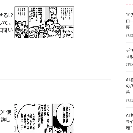
る!?
10
ロー
いて、
裏
に聞い
7月2
デ
え
7月2
A
の
善
7月1
り「使
AI
に詳し
ライ
増