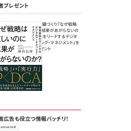
者プレゼント
成果を生む組織づくり『なぜ戦略
は正しいのに成果があがらないの
か？ 事業成長をリードするデジタ
ルマーケティング・マネジメント』を
3名様にプレゼント
8月7日 10:00
画広告も役立つ情報バッチリ！
ponsored