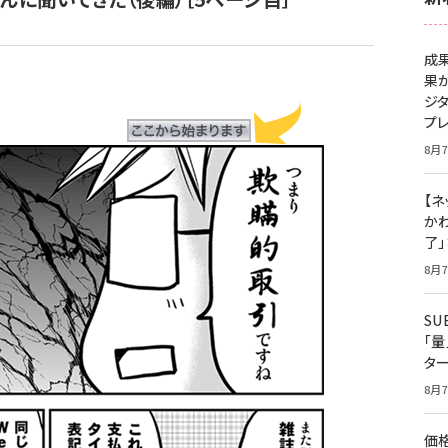
成
果
ジ
プ
8月7
【ネ
かわ
了
8月7
S
「
タ
8月7
価