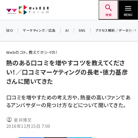
メ
Web担当者Forum
イ
検索
MENU
ン
コ
SEO
マーケティング／広告
AI
SNS
アクセス解析／データ分析
ン
＼
テ
生
Webのコト、教えてホシイの！
ン
る
熱のある口コミを増やすコツを教えてくださ
ツ
2
seo (3524)
い！／口コミマーケティングの長老・徳力基彦
に
▼
さんに聞いてきた
ai (2804)
移
動
youtube (2431)
口コミを増やすための考え方や、熱量の高いファンであ
note (2312)
るアンバサダーの見つけ方などについて聞いてきた。
セミナー (2306)
星井博文
2016年11月15日 7:00
z世代 (1622)
meo (1275)