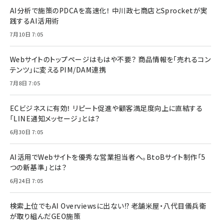
AI分析で施策のPDCAを高速化！ 中川政七商店とSprocketが実
践するAI活用術
7月10日 7:05
Webサイトのトップページはもはや不要？ 商品情報を「売れるコン
テンツ」に変えるPIM/DAM連携
7月8日 7:05
ECビジネスに有効！ リピート促進や顧客満足度向上に直結する
「LINE通知メッセージ」とは？
6月30日 7:05
AI活用でWebサイトを優秀な営業担当者へ。BtoBサイト制作「5
つの新基準」とは？
6月24日 7:05
検索上位でもAI Overviewsに出ない!? 老舗米屋・八代目儀兵衛
が取り組んだGEO施策