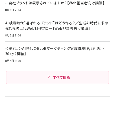
￥5,990
サッポロ 生ビール 黒ラベル 350ml 缶 24本 ビー
に自社ブランドは表示されていますか？【Web担当者向け講演】
￥1,980
ル ケース買い【6/30応募〆切! 黒ラベルビヤセラー
8月6日 7:04
キャンペーン】
Anker PowerLine III Flow USB-C & USB-C
ケーブル Anker絡まないケーブル 240W 結束バン
￥4,857
ド付き USB PD対応 シリコン素材採用 iPhone
AI検索時代“選ばれるブランド”はどう作る？／生成AI時代に求め
Amazonランキングをもっと見る
17 / 16 / 15 / Galaxy iPad Pro MacBook
￥1,890
られる次世代Web制作フロー【Web担当者向け講演】
Pro/Air 各種対応 (1.8m ミッドナイトブラック)
Amazonランキングをもっと見る
8月5日 7:04
Amazonランキングをもっと見る
＜第3回＞AI時代のBtoBマーケティング実践講座【9/29（火）・
30（水）開催】
8月4日 9:00
すべて見る