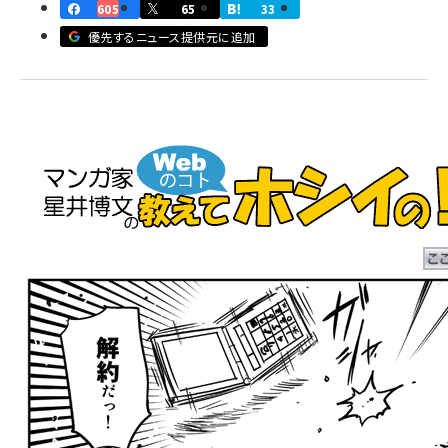
605
65
33
llmo (1163)
優先するニュース提供元に追加