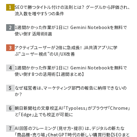
SEOで勝つタイトル付けの法則とは？ グーグルから評価され、
流入数を増やす5つの条件
1週間かかった作業が1日に！ Gemini Notebookを無料で
使い倒す活用術8選
アクティブユーザーが2倍に急成長！ JA共済アプリに学
ぶ“ユーザー視点”のUI/UX改善
1週間かかった作業が1日に！ Gemini Notebookを無料で
使い倒す8つの活用術【1週間まとめ】
なぜ経営者は、マーケティング部門の報告に納得できないの
か？
朝日新聞社の文章校正AI「Typoless」がブラウザ「Chrome」
と「Edge」上でも校正が可能に
AI回答のフレーミング（見せ方・提示）は、デジタルの新たな
「商品棚・売り場」――ChatGPT時代の新しい購買行動【SEOまと