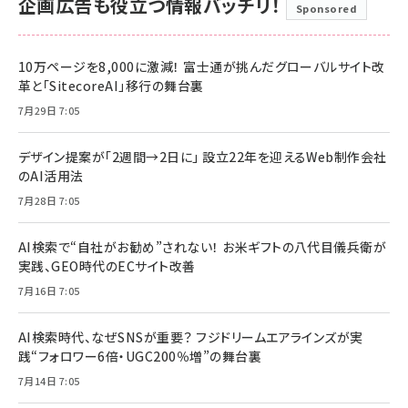
企画広告も役立つ情報バッチリ！
Sponsored
10万ページを8,000に激減！ 富士通が挑んだグローバルサイト改
革と「SitecoreAI」移行の舞台裏
7月29日 7:05
デザイン提案が「2週間→2日に」 設立22年を迎えるWeb制作会社
のAI活用法
7月28日 7:05
AI検索で“自社がお勧め”されない！ お米ギフトの八代目儀兵衛が
実践、GEO時代のECサイト改善
7月16日 7:05
AI検索時代、なぜSNSが重要？ フジドリームエアラインズが実
践“フォロワー6倍・UGC200％増”の舞台裏
7月14日 7:05