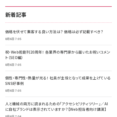
新着記事
価格を伏せて集客する良い方法は？ 価格は必ず記載すべき？
8月6日 7:05
祝・Web担創刊20周年！ 各業界の専門家から届いたお祝いコメン
ト（SEO編）
8月6日 7:05
個性・専門性・熱量が光る！ 社員が主役となって成果を上げている
SNS好事例
8月6日 7:05
人と機械の両方に読まれるための「アクセシビリティツリー」／AI
に自社ブランドは表示されていますか？【Web担当者向け講演】
8月6日 7:04