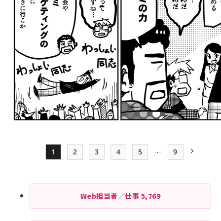
…
1
2
3
4
5
9
Page
Page
Page
Page
Page
最終ページ
次ページ
ペー
ジ
Web担当者／仕事
5,769
送
り