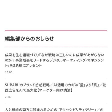
Amazon ビジネス・経済関連書籍 の売れ筋ランキン
Amazon 家電＆カメラ の売れ筋ランキング
Amazon パソコン・周辺機器 の売れ筋ランキング
グ
更新日時：2026/06/26 19:00
更新日時：2026/06/26 19:00
更新日時：2026/06/26 19:00
anan(アンアン)2026/07/01号 No.2501[魅せる
KIOXIA(キオクシア) 旧東芝メモリ microSD
KIOXIA(キオクシア) 旧東芝メモリ microSD
カラダ2026／宮舘涼太]
128GB UHS-I Class10 (最大読出速度
128GB UHS-I Class10 (最大読出速度
100MB/s) Nintendo Switch動作確認済 国内
100MB/s) Nintendo Switch動作確認済 国内
￥880
サポート正規品 メーカー保証5年 KLMEA128G
サポート正規品 メーカー保証5年 KLMEA128G
￥2,680
￥2,680
編集部からのおしらせ
anan(アンアン)2026/06/24号 No.2500増刊
スペシャルエディション[王道エンタメの矜持／
NIMASO ガラスフィルム iPhone 17 用 保護フィ
Amazon eギフトカード - Amazonロゴ - クラ
BTS]
ルム 強化ガラス 耐衝撃 高透過率 指紋防止 貼りや
シック
すい ガイド枠付き いPhone17 (6.3インチ) 対応
成果を生む組織づくり『なぜ戦略は正しいのに成果があがらない
￥1,100
￥5,000
2枚セット DSP25F1698
のか？ 事業成長をリードするデジタルマーケティング・マネジメン
￥1,599
ト』を3名様にプレゼント
anan(アンアン)2026/07/08号 No.2502[2026
Anker PowerLine III Flow USB-C & USB-C
年後半、あなたの恋と運命／山田涼介]
【New】Amazon Fire TV Stick HD | 手軽にスト
ケーブル Anker絡まないケーブル 240W 結束バン
10:00
リーミングをはじめよう | ストリーミングメディアプ
ド付き USB PD対応 シリコン素材採用 iPhone
￥880
レイヤー
17 / 16 / 15 / Galaxy iPad Pro MacBook
￥1,890
Pro/Air 各種対応 (1.8m ミッドナイトブラック)
SUBARUのブランド想起戦略／AI活用のカギは「量」より「質」／動
￥6,980
画広告をAIで最大化【マーケター向け講演】
ママ投資家が育休中に１億貯めた株式投資
アサヒ飲料 モンスター エナジー 355ml×24本
￥1,870
7:04
Anker Soundcore P31i (Bluetooth 6.1) 【完
￥4,192
全ワイヤレスイヤホン/アクティブノイズキャンセリ
ング/マルチポイント接続 / 最大50時間再生 / PSE
人と機械の両方に読まれるための「アクセシビリティツリー」／AI
組織の成果を最大化する ルールのデザイン
技術基準適合】ブラック