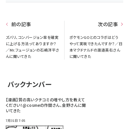
前の記事
次の記事
ズバリ、コンバージョン率を確実
ポケモンGOとのコラボはどう
に上げる方法ってありますか？
やって実現できたんですか？／日
／Mr.フュージョンの石嶋洋平さ
本マクドナルドの渡邉英右さん
んに聞いてきた
に聞いてきた
バックナンバー
【漫画】質の高いクチコミの増やし方を教えて
ください！@cosmeの作間さん、金野さんに聞
いてきた
7月31日 7:05