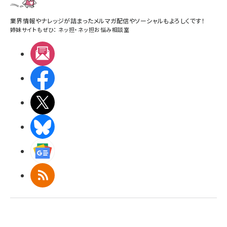
業界情報やナレッジが詰まったメルマガ配信やソーシャルもよろしくです！
姉妹サイトもぜひ：
ネッ担
・
ネッ担お悩み相談室
メルマガ
Facebook
X(エックス)
BlueSky
Googleニュース
RSS