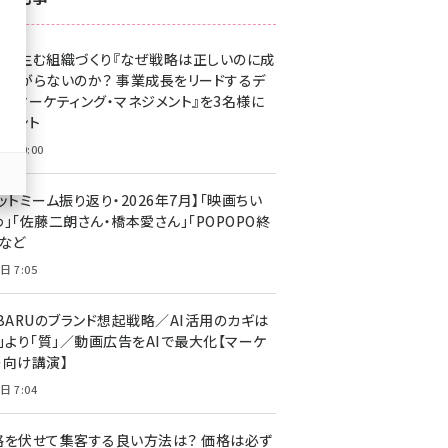
z世代 (1623)
果を生む組織づくり『なぜ戦略は正しいのに成
meo (1277)
があがらないのか？ 事業成長をリードするデ
llmo (1166)
タルマーケティング・マネジメント』を3名様に
レゼント
日 10:00
ットミーム振り返り・2026年7月】「映画ちい
」「佐藤二朗さん・橋本愛さん」「POPOPO終
」など
日 7:05
UBARUのブランド想起戦略／AI活用のカギは
量」より「質」／動画広告をAIで最大化【マーケ
ー向け講演】
日 7:04
格を伏せて集客する良い方法は？ 価格は必ず