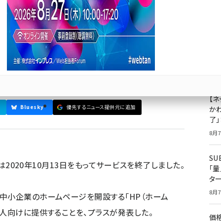
HP作成サービス」を法人向け
が開始
成
果
ジ
と提携、全国の文具販売店が顧客窓口となる
プ
8月7
【ネ
Bluesky
優先するニュース提供元に追加
かわ
了
8月7
S
は2020年10月13日をもってサービスを終了しました。
「
タ
8月7
中小企業のホームページを開設する「HP（ホーム
法人向けに提供することを、プラスが発表した。
価