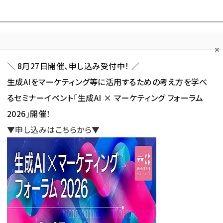
Forum
Web担
Web担ビギナー
Web担メルマガ
連載・特集
＼ 8月27日開催、申し込み受付中！ ／
生成AIをマーケティング等に活用するための考え方を学べ
カテゴリ／種別
セミナー／イベント
から探す
から探す
るセミナーイベント「生成AI × マーケティング フォーラム
2026」開催！
SNS
アクセス解析／データ分析
サイト制作／デザイン
CMS
▼申し込みはこちらから▼
はじめてWEBニュース
文具販売店を通じて「HP作成サービス」を法人向けに提供、プラ
新