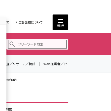
について
広告出稿について
MENU
調査／リサーチ／統計
Web担当者／仕事
法律／標準規格
seo (3528)
ai (2811)
スら3社が開始
youtube (2439)
note (2315)
セミナー (2308)
着記事