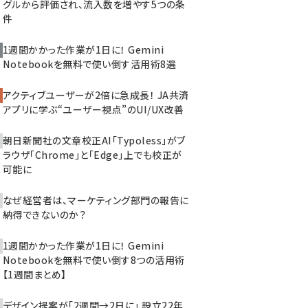
グルから評価され、流入数を増やす5つの条
件
1週間かかった作業が1日に！ Gemini
Notebookを無料で使い倒す活用術8選
アクティブユーザーが2倍に急成長！ JA共済
アプリに学ぶ“ユーザー視点”のUI/UX改善
朝日新聞社の文章校正AI「Typoless」がブ
ラウザ「Chrome」と「Edge」上でも校正が
可能に
なぜ経営者は、マーケティング部門の報告に
納得できないのか？
1週間かかった作業が1日に！ Gemini
Notebookを無料で使い倒す8つの活用術
【1週間まとめ】
デザイン提案が「2週間→2日に」 設立22年