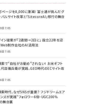
万ページを8,000に激減！ 富士通が挑んだグ
バルサイト改革と「SitecoreAI」移行の舞台
9日 7:05
ザイン提案が「2週間→2日に」 設立22年を迎
るWeb制作会社のAI活用法
8日 7:05
I検索で“自社がお勧め”されない！ お米ギフト
八代目儀兵衛が実践、GEO時代のECサイト改
6日 7:05
検索時代、なぜSNSが重要？ フジドリームエア
ンズが実践“フォロワー6倍・UGC200％
”の舞台裏