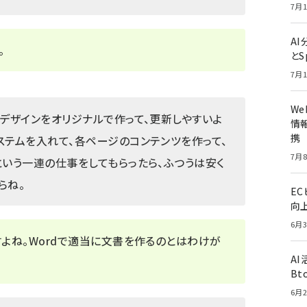
7月1
A
。
とS
7月1
W
てデザインをオリジナルで作って、更新しやすいよ
情報
携
ステムを入れて、各ページのコンテンツを作って、
7月8
という一連の仕事をしてもらったら、ふつうは安く
らね。
E
向
6月3
すよね。Wordで適当に文書を作るのとはわけが
A
Bt
6月2