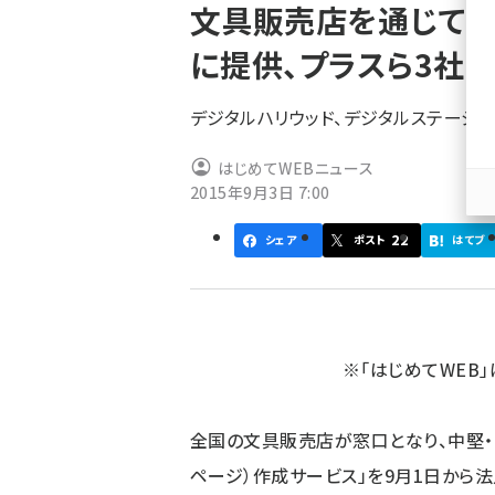
文具販売店を通じて「
ず
に提供、プラスら3社
デジタルハリウッド、デジタルステージ
はじめてWEBニュース
2015年9月3日 7:00
22
シェア
ポスト
はてブ
※「はじめてWEB」
全国の文具販売店が窓口となり、中堅・
ページ）作成サービス」を9月1日から