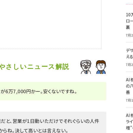
10
ロー
裏
7月2
デ
え
7月2
のやさしいニュース解説
A
の
6万7,000円かー。安くないですね。
善
7月1
AI
業だと、営業が1日動いただけでそれぐらいの人件
ライ
増
からね。決して高いとは言えない。