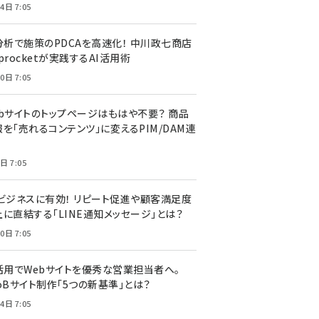
4日 7:05
I分析で施策のPDCAを高速化！ 中川政七商店
procketが実践するAI活用術
0日 7:05
ebサイトのトップページはもはや不要？ 商品
を「売れるコンテンツ」に変えるPIM/DAM連
日 7:05
Cビジネスに有効！ リピート促進や顧客満足度
上に直結する「LINE通知メッセージ」とは？
0日 7:05
I活用でWebサイトを優秀な営業担当者へ。
oBサイト制作「5つの新基準」とは？
4日 7:05