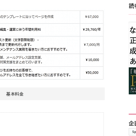
読
基本料金
企
S