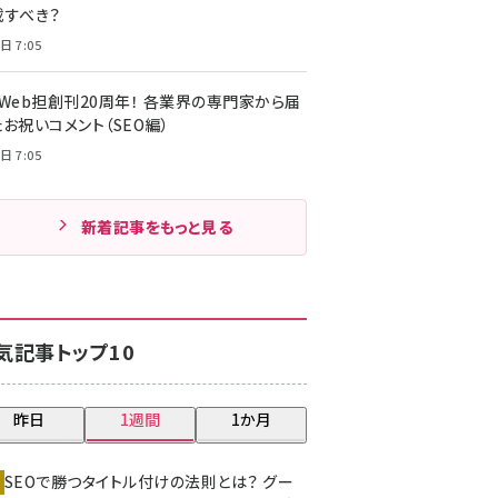
載すべき？
日 7:05
・Web担創刊20周年！ 各業界の専門家から届
お祝いコメント（SEO編）
日 7:05
新着記事をもっと見る
気記事トップ10
昨日
1週間
1か月
SEOで勝つタイトル付けの法則とは？ グー