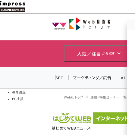
メ
イ
Web担当者
Web担当者
ン
EC担当者
コ
製品導入
ン
企業IT
ソフト開発
テ
人気／注目
から探す
IoT・AI
ン
DCクラウド
研究・調査
ツ
SEO
マーケティング／広告
AI
エネルギー
に
ドローン
移
教育講座
Web担トップ
連載・特集コーナー一覧
EC支援
動
パ
ン
はじめてWEBニュース
く