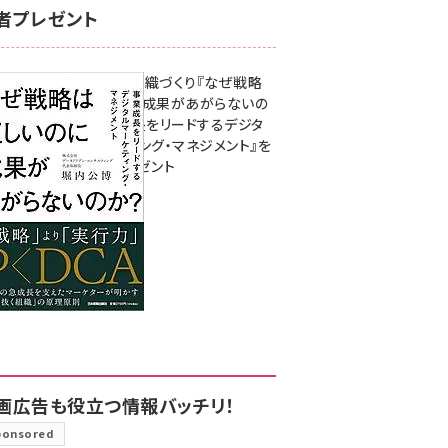
者プレゼント
成果を生む組織づくり『なぜ戦略
は正しいのに成果があがらないの
か？ 事業成長をリードするデジタ
ルマーケティング・マネジメント』を
3名様にプレゼント
8月7日 10:00
画広告も役立つ情報バッチリ！
ponsored