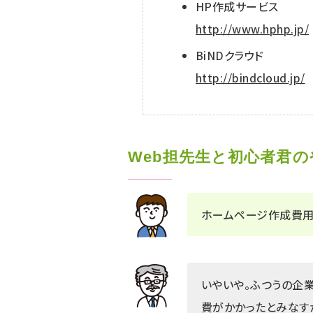
HP作成サービス
http://www.hphp.jp/
BiNDクラウド
http://bindcloud.jp/
Web担先生と初心者君
ホームページ作成費用が
いやいや。ふつうの企
費がかかったとみなす