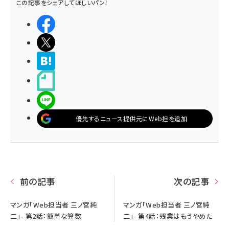
この記事をシェアしてほしいパン！
シェアする
ポストする
>ブクマする
noteで書く
LINEで送る
優先するニュース提供元にWeb担を追加
前の記事
次の記事
マンガ「Web担当者 三ノ宮純
マンガ「Web担当者 三ノ宮純
二」- 第2話：簡単な算数
二」- 第4話：残業はもうやめた