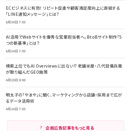
ECビジネスに有効！ リピート促進や顧客満足度向上に直結する
「LINE通知メッセージ」とは？
6月30日 7:05
AI活用でWebサイトを優秀な営業担当者へ。BtoBサイト制作「5
つの新基準」とは？
6月24日 7:05
検索上位でもAI Overviewsに出ない!? 老舗米屋・八代目儀兵衛
が取り組んだGEO施策
4月20日 8:00
明太子の「やまや」に聞く、マーケティングから店舗・採用まで広が
るデータ活用術
4月14日 7:05
企画広告記事をもっと見る