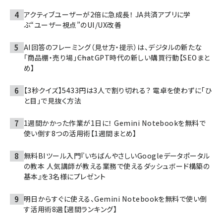
アクティブユーザーが2倍に急成長！ JA共済アプリに学
ぶ“ユーザー視点”のUI/UX改善
AI回答のフレーミング（見せ方・提示）は、デジタルの新たな
「商品棚・売り場」――ChatGPT時代の新しい購買行動【SEOまと
め】
【3秒クイズ】5433円は3人で割り切れる？ 電卓を使わずに「ひ
と目」で見抜く方法
1週間かかった作業が1日に！ Gemini Notebookを無料で
使い倒す8つの活用術【1週間まとめ】
無料BIツール入門『いちばんやさしいGoogleデータポータル
の教本 人気講師が教える業務で使えるダッシュボード構築の
基本』を3名様にプレゼント
明日からすぐに使える、Gemini Notebookを無料で使い倒
す活用術8選【週間ランキング】