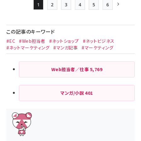
1
2
3
4
5
6
Page
Page
Page
Page
Page
最終ページ
次ページ
ペー
ジ
この記事のキーワード
送
#EC
#Web担当者
#ネットショップ
#ネットビジネス
り
#ネットマーケティング
#マンガ記事
#マーケティング
Web担当者／仕事
5,769
マンガ/小説
401