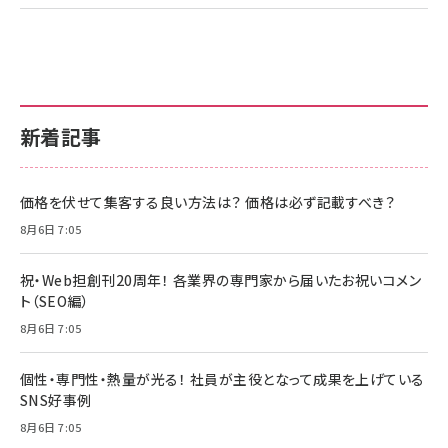
新着記事
価格を伏せて集客する良い方法は？ 価格は必ず記載すべき？
8月6日 7:05
祝・Web担創刊20周年！ 各業界の専門家から届いたお祝いコメン
ト（SEO編）
8月6日 7:05
個性・専門性・熱量が光る！ 社員が主役となって成果を上げている
SNS好事例
8月6日 7:05