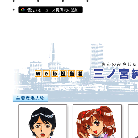
優先するニュース提供元に追加
llmo (1161)