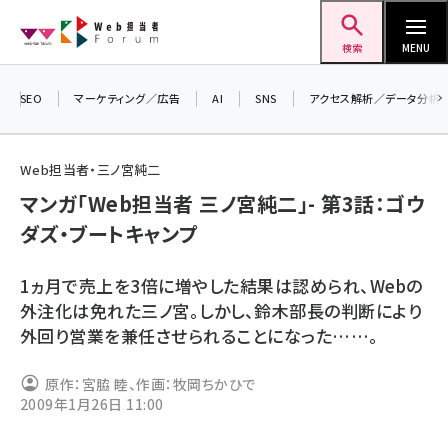
メ
Web担当者Forum
イ
検索
MENU
ン
コ
SEO
マーケティング／広告
AI
SNS
アクセス解析／データ分析
＼ 
ン
7月
テ
Web担当者・三ノ宮純二
差し
ン
マンガ「Web担当者 三ノ宮純二」- 第3話：ゴウ
▼
ツ
seo (3523)
ダズ・ブートキャンプ
に
ai (2804)
移
1ヵ月で売上を3倍に増やした結果は認められ、Webの
動
youtube (2429)
外注化は免れた三ノ宮。しかし、鈴木部長の判断により
外回り営業を兼任させられることになった……。
note (2312)
セミナー (2303)
原作：宮脇 睦、作画：牧岡ちかひで
2009年1月26日 11:00
z世代 (1622)
meo (1275)