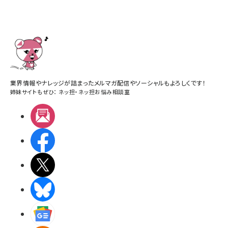
業界情報やナレッジが詰まったメルマガ配信やソーシャルもよろしくです！
姉妹サイトもぜひ：
ネッ担
・
ネッ担お悩み相談室
メルマガ
Facebook
X(エックス)
BlueSky
Googleニュース