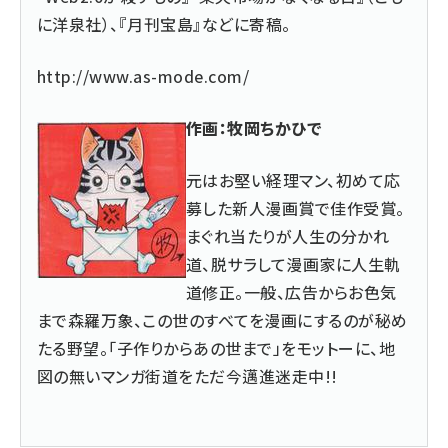
に洋泉社）、『月刊宝島』などに寄稿。
http://www.as-mode.com/
作画：牧岡ちかひで
元はお堅い経理マン、初めて応
募した新人漫画賞で佳作受賞。
まぐれ当たりが人生の分かれ
道、脱サラして漫画家に人生軌
道修正。一般、広告からお色気
まで森羅万象、この世のすべてを漫画にするのが秘め
たる野望。「子作りからあの世まで」をモットーに、地
図の無いマンガ街道をただ今邁進迷走中!!