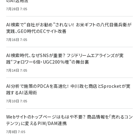
のAI活用法
7月28日 7:05
AI検索で“自社がお勧め”されない！ お米ギフトの八代目儀兵衛が
実践、GEO時代のECサイト改善
7月16日 7:05
AI検索時代、なぜSNSが重要？ フジドリームエアラインズが実
践“フォロワー6倍・UGC200％増”の舞台裏
7月14日 7:05
AI分析で施策のPDCAを高速化！ 中川政七商店とSprocketが実
践するAI活用術
7月10日 7:05
Webサイトのトップページはもはや不要？ 商品情報を「売れるコン
テンツ」に変えるPIM/DAM連携
7月8日 7:05