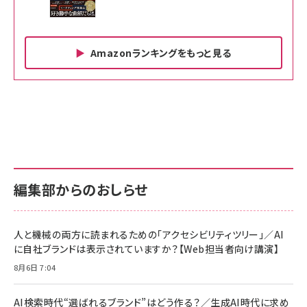
Amazonランキングをもっと見る
Amazon ビジネス・経済関連書籍 の売れ筋ランキン
Amazon 家電＆カメラ の売れ筋ランキング
Amazon パソコン・周辺機器 の売れ筋ランキング
グ
更新日時：2026/06/26 19:00
更新日時：2026/06/26 19:00
更新日時：2026/06/26 19:00
anan(アンアン)2026/07/01号 No.2501[魅せる
KIOXIA(キオクシア) 旧東芝メモリ microSD
KIOXIA(キオクシア) 旧東芝メモリ microSD
カラダ2026／宮舘涼太]
128GB UHS-I Class10 (最大読出速度
128GB UHS-I Class10 (最大読出速度
100MB/s) Nintendo Switch動作確認済 国内
100MB/s) Nintendo Switch動作確認済 国内
￥880
サポート正規品 メーカー保証5年 KLMEA128G
サポート正規品 メーカー保証5年 KLMEA128G
￥2,680
￥2,680
編集部からのおしらせ
anan(アンアン)2026/06/24号 No.2500増刊
スペシャルエディション[王道エンタメの矜持／
NIMASO ガラスフィルム iPhone 17 用 保護フィ
Amazon eギフトカード - Amazonロゴ - クラ
BTS]
ルム 強化ガラス 耐衝撃 高透過率 指紋防止 貼りや
シック
すい ガイド枠付き いPhone17 (6.3インチ) 対応
人と機械の両方に読まれるための「アクセシビリティツリー」／AI
￥1,100
￥5,000
2枚セット DSP25F1698
に自社ブランドは表示されていますか？【Web担当者向け講演】
￥1,599
8月6日 7:04
anan(アンアン)2026/07/08号 No.2502[2026
Anker PowerLine III Flow USB-C & USB-C
年後半、あなたの恋と運命／山田涼介]
【New】Amazon Fire TV Stick HD | 手軽にスト
ケーブル Anker絡まないケーブル 240W 結束バン
リーミングをはじめよう | ストリーミングメディアプ
ド付き USB PD対応 シリコン素材採用 iPhone
￥880
AI検索時代“選ばれるブランド”はどう作る？／生成AI時代に求め
レイヤー
17 / 16 / 15 / Galaxy iPad Pro MacBook