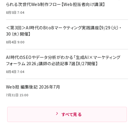
￥1,890
Pro/Air 各種対応 (1.8m ミッドナイトブラック)
られる次世代Web制作フロー【Web担当者向け講演】
￥6,980
ママ投資家が育休中に１億貯めた株式投資
8月5日 7:04
アサヒ飲料 モンスター エナジー 355ml×24本
￥1,870
Anker Soundcore P31i (Bluetooth 6.1) 【完
￥4,192
全ワイヤレスイヤホン/アクティブノイズキャンセリ
＜第3回＞AI時代のBtoBマーケティング実践講座【9/29（火）・
ング/マルチポイント接続 / 最大50時間再生 / PSE
30（水）開催】
組織の成果を最大化する ルールのデザイン
技術基準適合】ブラック
￥5,990
サッポロ 生ビール 黒ラベル 350ml 缶 24本 ビー
8月4日 9:00
￥1,980
ル ケース買い【6/30応募〆切! 黒ラベルビヤセラー
キャンペーン】
Anker PowerLine III Flow USB-C & USB-C
ケーブル Anker絡まないケーブル 240W 結束バン
￥4,857
AI時代のSEOやデータ分析がわかる「生成AI×マーケティング
ド付き USB PD対応 シリコン素材採用 iPhone
フォーラム 2026」講師の必読記事7選【8/27開催】
Amazonランキングをもっと見る
17 / 16 / 15 / Galaxy iPad Pro MacBook
￥1,890
Pro/Air 各種対応 (1.8m ミッドナイトブラック)
8月4日 7:04
Amazonランキングをもっと見る
Web担 編集後記 2026年7月
Amazonランキングをもっと見る
7月31日 15:00
すべて見る