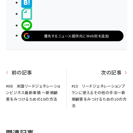
>ブクマする
noteで書く
LINEで送る
優先するニュース提供元にWeb担を追加
前の記事
次の記事
#08 米国リードジェネレーショ
#10 リードジェネレーションプ
ンビジネス最新事情 ～新規顧
ランに使えるその他の手法～新
客をみつけるための10の方法
規顧客をみつけるための10の方
法
関連記事