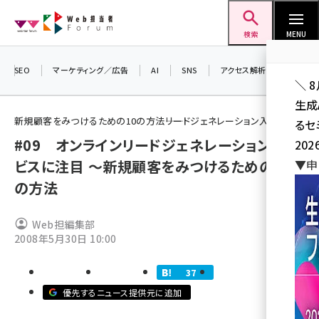
メ
Web担当者Forum
イ
検索
MENU
ン
コ
SEO
マーケティング／広告
AI
SNS
アクセス解析／データ分析
＼ 
ン
生成
テ
新規顧客をみつけるための10の方法――リードジェネレーション入門
るセ
ン
#09 オンラインリードジェネレーションサー
202
ツ
seo (3538)
ビスに注目 ～新規顧客をみつけるための10
▼申
に
の方法
ai (2820)
移
動
youtube (2444)
Web担編集部
2008年5月30日 10:00
note (2322)
セミナー (2315)
37
z世代 (1629)
優先するニュース提供元に追加
meo (1281)