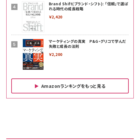
Brand Shift(ブランド・シフト): 「信頼」で選ば
れる時代の成長戦略
￥2,420
マーケティングの真実 P&G・グリコで学んだ
失敗と成長の法則
￥2,200
Amazonランキングをもっと見る
Amazon ビジネス・経済関連書籍 の売れ筋ランキン
Amazon 家電＆カメラ の売れ筋ランキング
Amazon パソコン・周辺機器 の売れ筋ランキング
グ
更新日時：2026/06/26 19:00
更新日時：2026/06/26 19:00
更新日時：2026/06/26 19:00
anan(アンアン)2026/07/01号 No.2501[魅せる
KIOXIA(キオクシア) 旧東芝メモリ microSD
KIOXIA(キオクシア) 旧東芝メモリ microSD
カラダ2026／宮舘涼太]
128GB UHS-I Class10 (最大読出速度
128GB UHS-I Class10 (最大読出速度
100MB/s) Nintendo Switch動作確認済 国内
100MB/s) Nintendo Switch動作確認済 国内
￥880