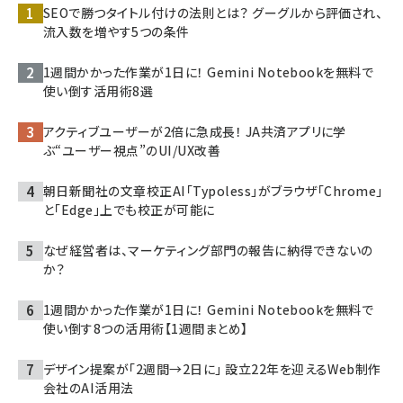
SEOで勝つタイトル付けの法則とは？ グーグルから評価され、
流入数を増やす5つの条件
1週間かかった作業が1日に！ Gemini Notebookを無料で
使い倒す活用術8選
アクティブユーザーが2倍に急成長！ JA共済アプリに学
ぶ“ユーザー視点”のUI/UX改善
朝日新聞社の文章校正AI「Typoless」がブラウザ「Chrome」
と「Edge」上でも校正が可能に
なぜ経営者は、マーケティング部門の報告に納得できないの
か？
1週間かかった作業が1日に！ Gemini Notebookを無料で
使い倒す8つの活用術【1週間まとめ】
デザイン提案が「2週間→2日に」 設立22年を迎えるWeb制作
会社のAI活用法