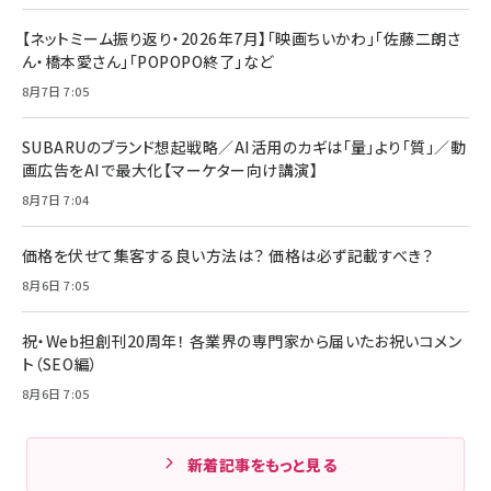
【ネットミーム振り返り・2026年7月】「映画ちいかわ」「佐藤二朗さ
ん・橋本愛さん」「POPOPO終了」など
8月7日 7:05
SUBARUのブランド想起戦略／AI活用のカギは「量」より「質」／動
画広告をAIで最大化【マーケター向け講演】
8月7日 7:04
価格を伏せて集客する良い方法は？ 価格は必ず記載すべき？
8月6日 7:05
祝・Web担創刊20周年！ 各業界の専門家から届いたお祝いコメン
ト（SEO編）
8月6日 7:05
新着記事をもっと見る