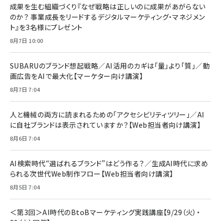
すい ガイド枠付き いPhone17 (6.3インチ) 対応
成果を生む組織づくり『なぜ戦略は正しいのに成果があがらない
￥1,100
￥5,000
2枚セット DSP25F1698
のか？ 事業成長をリードするデジタルマーケティング・マネジメン
￥1,599
ト』を3名様にプレゼント
anan(アンアン)2026/07/08号 No.2502[2026
Anker PowerLine III Flow USB-C & USB-C
年後半、あなたの恋と運命／山田涼介]
【New】Amazon Fire TV Stick HD | 手軽にスト
ケーブル Anker絡まないケーブル 240W 結束バン
8月7日 10:00
リーミングをはじめよう | ストリーミングメディアプ
ド付き USB PD対応 シリコン素材採用 iPhone
￥880
レイヤー
17 / 16 / 15 / Galaxy iPad Pro MacBook
￥1,890
Pro/Air 各種対応 (1.8m ミッドナイトブラック)
SUBARUのブランド想起戦略／AI活用のカギは「量」より「質」／動
￥6,980
画広告をAIで最大化【マーケター向け講演】
ママ投資家が育休中に１億貯めた株式投資
アサヒ飲料 モンスター エナジー 355ml×24本
￥1,870
8月7日 7:04
Anker Soundcore P31i (Bluetooth 6.1) 【完
￥4,192
全ワイヤレスイヤホン/アクティブノイズキャンセリ
ング/マルチポイント接続 / 最大50時間再生 / PSE
人と機械の両方に読まれるための「アクセシビリティツリー」／AI
組織の成果を最大化する ルールのデザイン
技術基準適合】ブラック
￥5,990
サッポロ 生ビール 黒ラベル 350ml 缶 24本 ビー
に自社ブランドは表示されていますか？【Web担当者向け講演】
￥1,980
ル ケース買い【6/30応募〆切! 黒ラベルビヤセラー
8月6日 7:04
キャンペーン】
Anker PowerLine III Flow USB-C & USB-C
ケーブル Anker絡まないケーブル 240W 結束バン
￥4,857
ド付き USB PD対応 シリコン素材採用 iPhone
AI検索時代“選ばれるブランド”はどう作る？／生成AI時代に求め
Amazonランキングをもっと見る
17 / 16 / 15 / Galaxy iPad Pro MacBook
￥1,890
られる次世代Web制作フロー【Web担当者向け講演】
Pro/Air 各種対応 (1.8m ミッドナイトブラック)
Amazonランキングをもっと見る
8月5日 7:04
Amazonランキングをもっと見る
＜第3回＞AI時代のBtoBマーケティング実践講座【9/29（火）・