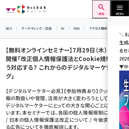
メ
Web担当者Forum
イ
検索
MENU
ン
コ
SEO
マーケティング／広告
AI
SNS
アクセス解析／データ分析
＼ 
ン
生成
テ
【無料オンラインセミナー】7月29日（木）13時
るセ
ン
開催「改正個人情報保護法とCookie規制にど
202
ツ
seo (3532)
う対応する？ これからのデジタルマーケティン
▼申
に
グ」
ai (2814)
移
動
youtube (2441)
【デジタルマーケター必見】【参加特典あり】クッキー情
note (2317)
報の取扱いや管理、活用が大きく変わろうとしており、
デジタルマーケターにとっての大きな関心ごとになって
セミナー (2310)
います。本セミナーでは、各国の個人情報規制について
z世代 (1623)
/ 日本の個人情報保護法改正について / 今後求められ
る広告についてを徹底解説します。
meo (1277)