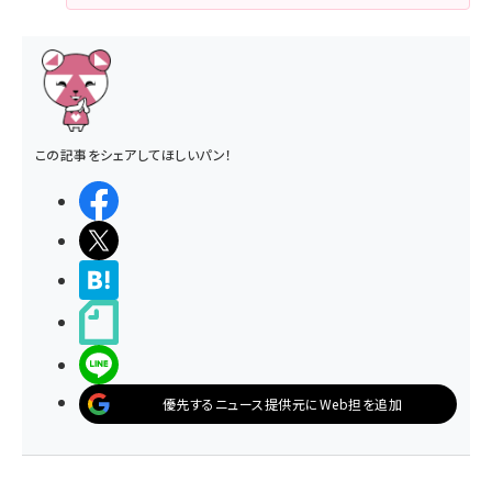
この記事をシェアしてほしいパン！
シェアする
ポストする
>ブクマする
noteで書く
LINEで送る
優先するニュース提供元にWeb担を追加