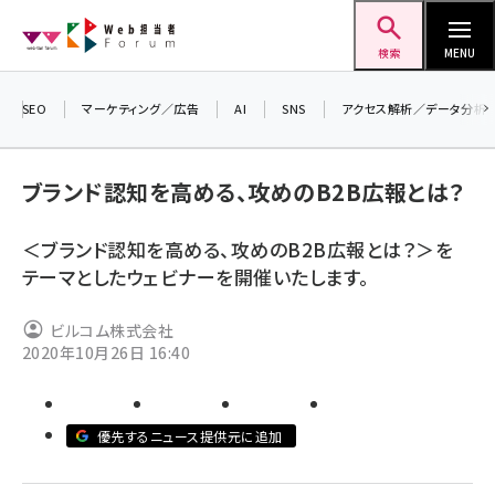
メ
Web担当者Forum
イ
検索
MENU
ン
コ
SEO
マーケティング／広告
AI
SNS
アクセス解析／データ分析
＼ 
ン
7月
テ
ブランド認知を高める、攻めのB2B広報とは？
差し
ン
▼ア
ツ
＜ブランド認知を高める、攻めのB2B広報とは？＞を
seo (3519)
に
テーマとしたウェビナーを開催いたします。
ai (2801)
移
動
ビルコム株式会社
youtube (2425)
2020年10月26日 16:40
note (2310)
セミナー (2301)
優先するニュース提供元に追加
z世代 (1620)
meo (1274)