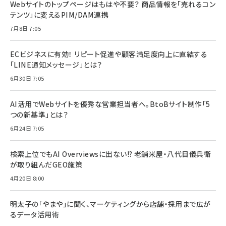
Webサイトのトップページはもはや不要？ 商品情報を「売れるコン
テンツ」に変えるPIM/DAM連携
7月8日 7:05
ECビジネスに有効！ リピート促進や顧客満足度向上に直結する
「LINE通知メッセージ」とは？
6月30日 7:05
AI活用でWebサイトを優秀な営業担当者へ。BtoBサイト制作「5
つの新基準」とは？
6月24日 7:05
検索上位でもAI Overviewsに出ない!? 老舗米屋・八代目儀兵衛
が取り組んだGEO施策
4月20日 8:00
明太子の「やまや」に聞く、マーケティングから店舗・採用まで広が
るデータ活用術