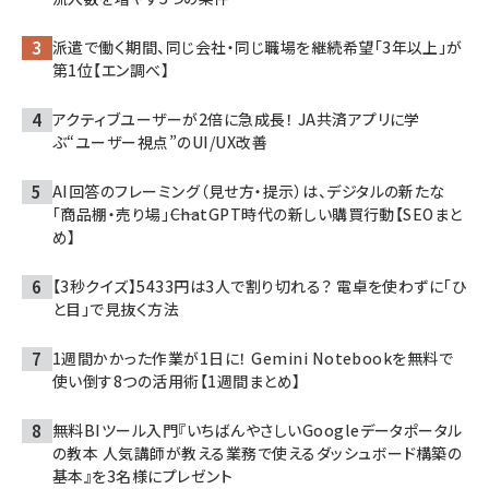
派遣で働く期間、同じ会社・同じ職場を継続希望「3年以上」が
第1位【エン調べ】
アクティブユーザーが2倍に急成長！ JA共済アプリに学
ぶ“ユーザー視点”のUI/UX改善
AI回答のフレーミング（見せ方・提示）は、デジタルの新たな
「商品棚・売り場」――ChatGPT時代の新しい購買行動【SEOまと
め】
【3秒クイズ】5433円は3人で割り切れる？ 電卓を使わずに「ひ
と目」で見抜く方法
1週間かかった作業が1日に！ Gemini Notebookを無料で
使い倒す8つの活用術【1週間まとめ】
無料BIツール入門『いちばんやさしいGoogleデータポータル
の教本 人気講師が教える業務で使えるダッシュボード構築の
基本』を3名様にプレゼント