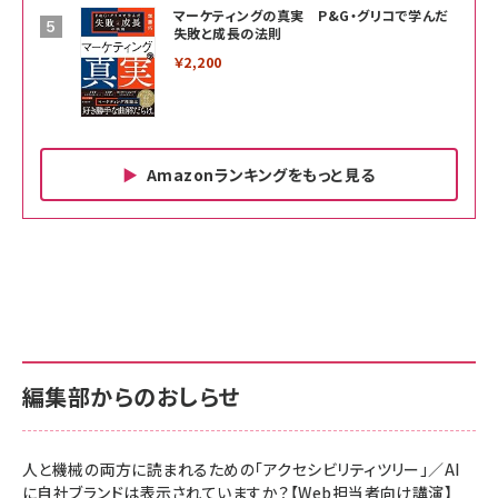
マーケティングの真実 P&G・グリコで学んだ
失敗と成長の法則
￥2,200
Amazonランキングをもっと見る
Amazon ビジネス・経済関連書籍 の売れ筋ランキン
Amazon 家電＆カメラ の売れ筋ランキング
Amazon パソコン・周辺機器 の売れ筋ランキング
グ
更新日時：2026/06/26 19:00
更新日時：2026/06/26 19:00
更新日時：2026/06/26 19:00
anan(アンアン)2026/07/01号 No.2501[魅せる
KIOXIA(キオクシア) 旧東芝メモリ microSD
KIOXIA(キオクシア) 旧東芝メモリ microSD
カラダ2026／宮舘涼太]
128GB UHS-I Class10 (最大読出速度
128GB UHS-I Class10 (最大読出速度
100MB/s) Nintendo Switch動作確認済 国内
100MB/s) Nintendo Switch動作確認済 国内
￥880
サポート正規品 メーカー保証5年 KLMEA128G
サポート正規品 メーカー保証5年 KLMEA128G
￥2,680
￥2,680
編集部からのおしらせ
anan(アンアン)2026/06/24号 No.2500増刊
スペシャルエディション[王道エンタメの矜持／
NIMASO ガラスフィルム iPhone 17 用 保護フィ
Amazon eギフトカード - Amazonロゴ - クラ
BTS]
ルム 強化ガラス 耐衝撃 高透過率 指紋防止 貼りや
シック
すい ガイド枠付き いPhone17 (6.3インチ) 対応
人と機械の両方に読まれるための「アクセシビリティツリー」／AI
￥1,100
￥5,000
2枚セット DSP25F1698
に自社ブランドは表示されていますか？【Web担当者向け講演】
￥1,599