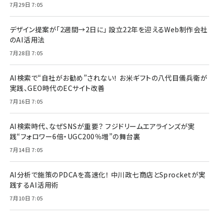
7月29日 7:05
デザイン提案が「2週間→2日に」 設立22年を迎えるWeb制作会社
のAI活用法
7月28日 7:05
AI検索で“自社がお勧め”されない！ お米ギフトの八代目儀兵衛が
実践、GEO時代のECサイト改善
7月16日 7:05
AI検索時代、なぜSNSが重要？ フジドリームエアラインズが実
践“フォロワー6倍・UGC200％増”の舞台裏
7月14日 7:05
AI分析で施策のPDCAを高速化！ 中川政七商店とSprocketが実
践するAI活用術
7月10日 7:05