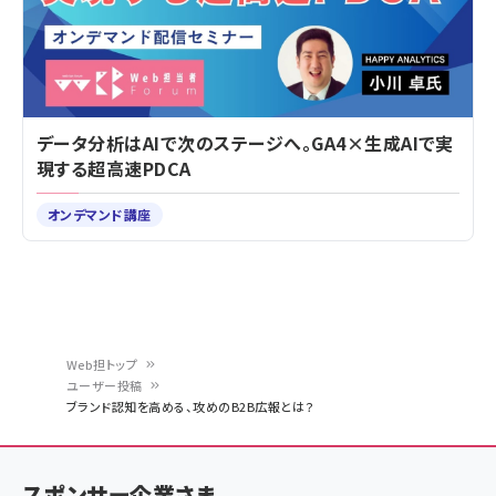
データ分析はAIで次のステージへ。GA4×生成AIで実
現する超高速PDCA
オンデマンド講座
Web担トップ
ユーザー投稿
パ
ブランド認知を高める、攻めのB2B広報とは？
ン
く
スポンサー企業さま