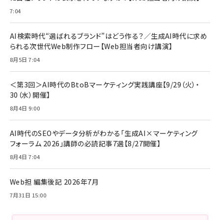
7:04
anan(アンアン)2026/07/08号 No.2502[2026
Anker PowerLine III Flow USB-C & USB-C
年後半、あなたの恋と運命／山田涼介]
【New】Amazon Fire TV Stick HD | 手軽にスト
ケーブル Anker絡まないケーブル 240W 結束バン
リーミングをはじめよう | ストリーミングメディアプ
ド付き USB PD対応 シリコン素材採用 iPhone
￥880
AI検索時代“選ばれるブランド”はどう作る？／生成AI時代に求め
レイヤー
17 / 16 / 15 / Galaxy iPad Pro MacBook
￥1,890
Pro/Air 各種対応 (1.8m ミッドナイトブラック)
られる次世代Web制作フロー【Web担当者向け講演】
￥6,980
ママ投資家が育休中に１億貯めた株式投資
8月5日 7:04
アサヒ飲料 モンスター エナジー 355ml×24本
￥1,870
Anker Soundcore P31i (Bluetooth 6.1) 【完
￥4,192
全ワイヤレスイヤホン/アクティブノイズキャンセリ
＜第3回＞AI時代のBtoBマーケティング実践講座【9/29（火）・
ング/マルチポイント接続 / 最大50時間再生 / PSE
30（水）開催】
組織の成果を最大化する ルールのデザイン
技術基準適合】ブラック
￥5,990
サッポロ 生ビール 黒ラベル 350ml 缶 24本 ビー
8月4日 9:00
￥1,980
ル ケース買い【6/30応募〆切! 黒ラベルビヤセラー
キャンペーン】
Anker PowerLine III Flow USB-C & USB-C
ケーブル Anker絡まないケーブル 240W 結束バン
￥4,857
AI時代のSEOやデータ分析がわかる「生成AI×マーケティング
ド付き USB PD対応 シリコン素材採用 iPhone
フォーラム 2026」講師の必読記事7選【8/27開催】
Amazonランキングをもっと見る
17 / 16 / 15 / Galaxy iPad Pro MacBook
￥1,890
Pro/Air 各種対応 (1.8m ミッドナイトブラック)
8月4日 7:04
Amazonランキングをもっと見る
Web担 編集後記 2026年7月
Amazonランキングをもっと見る
7月31日 15:00