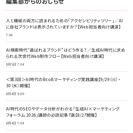
編集部からのおしらせ
anan(アンアン)2026/06/24号 No.2500増刊
スペシャルエディション[王道エンタメの矜持／
NIMASO ガラスフィルム iPhone 17 用 保護フィ
Amazon eギフトカード - Amazonロゴ - クラ
BTS]
ルム 強化ガラス 耐衝撃 高透過率 指紋防止 貼りや
シック
すい ガイド枠付き いPhone17 (6.3インチ) 対応
人と機械の両方に読まれるための「アクセシビリティツリー」／AI
￥1,100
￥5,000
2枚セット DSP25F1698
に自社ブランドは表示されていますか？【Web担当者向け講演】
￥1,599
7:04
anan(アンアン)2026/07/08号 No.2502[2026
Anker PowerLine III Flow USB-C & USB-C
年後半、あなたの恋と運命／山田涼介]
【New】Amazon Fire TV Stick HD | 手軽にスト
ケーブル Anker絡まないケーブル 240W 結束バン
リーミングをはじめよう | ストリーミングメディアプ
ド付き USB PD対応 シリコン素材採用 iPhone
￥880
AI検索時代“選ばれるブランド”はどう作る？／生成AI時代に求め
レイヤー
17 / 16 / 15 / Galaxy iPad Pro MacBook
￥1,890
Pro/Air 各種対応 (1.8m ミッドナイトブラック)
られる次世代Web制作フロー【Web担当者向け講演】
￥6,980
ママ投資家が育休中に１億貯めた株式投資
8月5日 7:04
アサヒ飲料 モンスター エナジー 355ml×24本
￥1,870
Anker Soundcore P31i (Bluetooth 6.1) 【完
￥4,192
全ワイヤレスイヤホン/アクティブノイズキャンセリ
＜第3回＞AI時代のBtoBマーケティング実践講座【9/29（火）・
ング/マルチポイント接続 / 最大50時間再生 / PSE
30（水）開催】
組織の成果を最大化する ルールのデザイン
技術基準適合】ブラック
￥5,990
サッポロ 生ビール 黒ラベル 350ml 缶 24本 ビー
8月4日 9:00
￥1,980
ル ケース買い【6/30応募〆切! 黒ラベルビヤセラー
キャンペーン】
Anker PowerLine III Flow USB-C & USB-C
ケーブル Anker絡まないケーブル 240W 結束バン
￥4,857
AI時代のSEOやデータ分析がわかる「生成AI×マーケティング
ド付き USB PD対応 シリコン素材採用 iPhone
フォーラム 2026」講師の必読記事7選【8/27開催】
Amazonランキングをもっと見る
17 / 16 / 15 / Galaxy iPad Pro MacBook
￥1,890
Pro/Air 各種対応 (1.8m ミッドナイトブラック)
8月4日 7:04
Amazonランキングをもっと見る