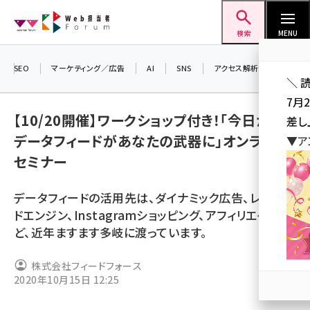
メ
Web担当者Forum
イ
検索
MENU
ン
コ
SEO
マーケティング／広告
AI
SNS
アクセス解析／データ分析
＼ 
ン
7月
テ
【10/20開催】ワークショップ付き！「今日から
差し
ン
データフィードがあなたの武器に」オンライン
▼ア
ツ
seo (3519)
セミナー
に
ai (2801)
移
データフィードの活用先は、ダイナミック広告、レコメン
動
youtube (2425)
ドエンジン、Instagramショッピング、アフィリエイトな
ど、近年ますます多岐に渡っています。
note (2310)
セミナー (2301)
株式会社フィードフォース
2020年10月15日 12:25
z世代 (1620)
meo (1274)