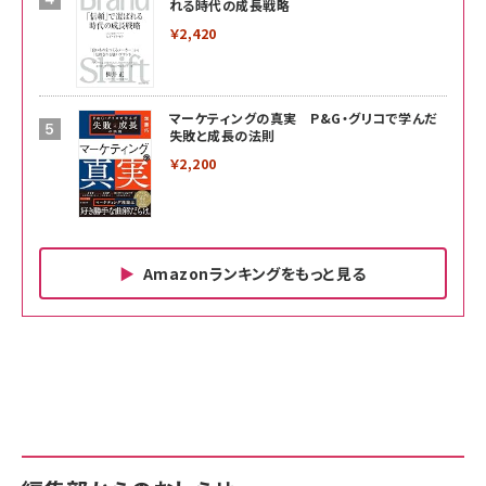
れる時代の成長戦略
￥2,420
マーケティングの真実 P&G・グリコで学んだ
失敗と成長の法則
￥2,200
Amazonランキングをもっと見る
Amazon ビジネス・経済関連書籍 の売れ筋ランキン
Amazon 家電＆カメラ の売れ筋ランキング
Amazon パソコン・周辺機器 の売れ筋ランキング
グ
更新日時：2026/06/26 19:00
更新日時：2026/06/26 19:00
更新日時：2026/06/26 19:00
anan(アンアン)2026/07/01号 No.2501[魅せる
KIOXIA(キオクシア) 旧東芝メモリ microSD
KIOXIA(キオクシア) 旧東芝メモリ microSD
カラダ2026／宮舘涼太]
128GB UHS-I Class10 (最大読出速度
128GB UHS-I Class10 (最大読出速度
100MB/s) Nintendo Switch動作確認済 国内
100MB/s) Nintendo Switch動作確認済 国内
￥880
サポート正規品 メーカー保証5年 KLMEA128G
サポート正規品 メーカー保証5年 KLMEA128G
￥2,680
￥2,680