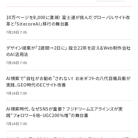
10万ページを8,000に激減！ 富士通が挑んだグローバルサイト改
革と「SitecoreAI」移行の舞台裏
7月29日 7:05
デザイン提案が「2週間→2日に」 設立22年を迎えるWeb制作会社
のAI活用法
7月28日 7:05
AI検索で“自社がお勧め”されない！ お米ギフトの八代目儀兵衛が
実践、GEO時代のECサイト改善
7月16日 7:05
AI検索時代、なぜSNSが重要？ フジドリームエアラインズが実
践“フォロワー6倍・UGC200％増”の舞台裏
7月14日 7:05