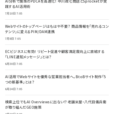
AI分析で施策のPDCAを高速化！ 中川政七商店とSprocketが実
践するAI活用術
7月10日 7:05
Webサイトのトップページはもはや不要？ 商品情報を「売れるコン
テンツ」に変えるPIM/DAM連携
7月8日 7:05
ECビジネスに有効！ リピート促進や顧客満足度向上に直結する
「LINE通知メッセージ」とは？
6月30日 7:05
AI活用でWebサイトを優秀な営業担当者へ。BtoBサイト制作「5
つの新基準」とは？
6月24日 7:05
検索上位でもAI Overviewsに出ない!? 老舗米屋・八代目儀兵衛
が取り組んだGEO施策
4月20日 8:00