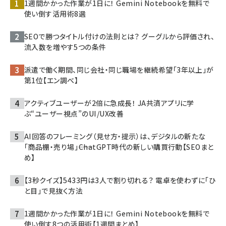
1週間かかった作業が1日に！ Gemini Notebookを無料で
使い倒す活用術8選
SEOで勝つタイトル付けの法則とは？ グーグルから評価され、
流入数を増やす5つの条件
派遣で働く期間、同じ会社・同じ職場を継続希望「3年以上」が
第1位【エン調べ】
アクティブユーザーが2倍に急成長！ JA共済アプリに学
ぶ“ユーザー視点”のUI/UX改善
AI回答のフレーミング（見せ方・提示）は、デジタルの新たな
「商品棚・売り場」――ChatGPT時代の新しい購買行動【SEOまと
め】
【3秒クイズ】5433円は3人で割り切れる？ 電卓を使わずに「ひ
と目」で見抜く方法
1週間かかった作業が1日に！ Gemini Notebookを無料で
使い倒す8つの活用術【1週間まとめ】