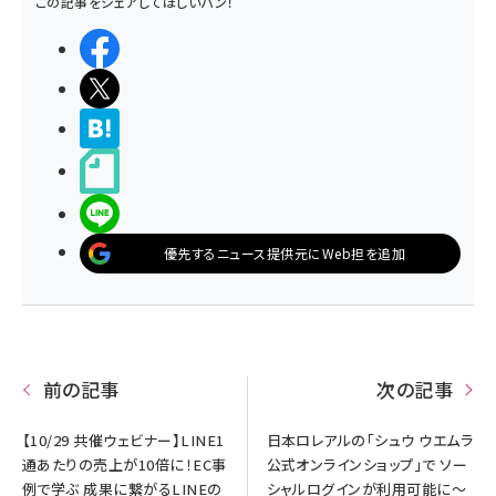
この記事をシェアしてほしいパン！
シェアする
ポストする
>ブクマする
noteで書く
LINEで送る
優先するニュース提供元にWeb担を追加
前の記事
次の記事
【10/29 共催ウェビナー】LINE1
日本ロレアルの「シュウ ウエムラ
通あたりの売上が10倍に！EC事
公式オンラインショップ」で ソー
例で学ぶ 成果に繋がるLINEの
シャルログインが利用可能に～