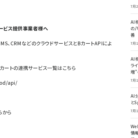
7月2
A
サービス提供事業者様へ
の
善
OMS、CRMなどのクラウドサービスとBカートAPIによ
7月1
AI
ライ
Bカートの連携サービス一覧はこちら
増
7月1
od/api/
A
とS
7月1
らから
W
情報