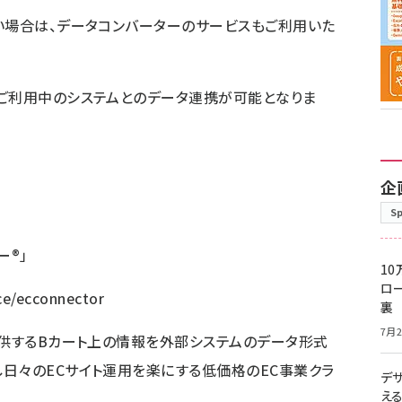
い場合は、データコンバーターのサービスもご利用いた
社ご利用中のシステムとのデータ連携が可能となりま
企
S
ー
®
」
10
ロー
ice/ecconnector
裏
7月2
供するBカート上の情報を外部システムのデータ形式
日々のECサイト運用を楽にする低価格のEC事業クラ
デ
え