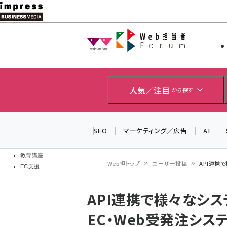
メ
イ
Web担当者
Web担当者
ン
EC担当者
コ
製品導入
ン
企業IT
ソフト開発
テ
人気／注目
から探す
IoT・AI
ン
DCクラウド
研究・調査
ツ
SEO
マーケティング／広告
AI
エネルギー
に
ドローン
移
教育講座
Web担トップ
ユーザー投稿
API連携
EC支援
動
パ
API連携で様々なシス
ン
EC・Web受発注シス
く