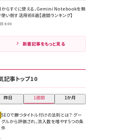
からすぐに使える、Gemini Notebookを無
で使い倒す活用術8選【週間ランキング】
日 8:00
新着記事をもっと見る
気記事トップ10
昨日
1週間
1か月
SEOで勝つタイトル付けの法則とは？ グー
グルから評価され、流入数を増やす5つの条
件