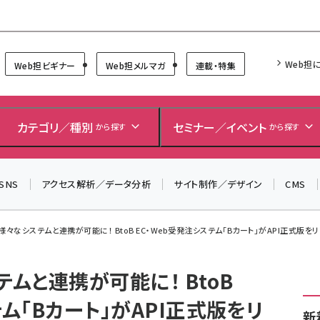
Forum
Web担
Web担ビギナー
Web担メルマガ
連載・特集
＼ 8月27日開催、申し込み受付中！ ／
生成AIをマーケティング等に活用するための考え方を学べ
カテゴリ／種別
セミナー／イベント
から探す
から探す
るセミナーイベント「生成AI × マーケティング フォーラム
2026」開催！
SNS
アクセス解析／データ分析
サイト制作／デザイン
CMS
▼申し込みはこちらから▼
で様々なシステムと連携が可能に！ BtoB EC・Web受発注システム「Bカート」がAPI正式版を
テムと連携が可能に！ BtoB
テム「Bカート」がAPI正式版をリ
新