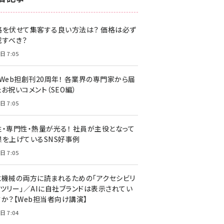
z世代 (1622)
格を伏せて集客する良い方法は？ 価格は必ず
meo (1275)
載すべき？
llmo (1163)
日 7:05
・Web担創刊20周年！ 各業界の専門家から届
お祝いコメント（SEO編）
日 7:05
性・専門性・熱量が光る！ 社員が主役となって
果を上げているSNS好事例
日 7:05
と機械の両方に読まれるための「アクセシビリ
ィツリー」／AIに自社ブランドは表示されてい
すか？【Web担当者向け講演】
日 7:04