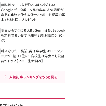
無料BIツール入門『いちばんやさしい
Googleデータポータルの教本 人気講師が
教える業務で使えるダッシュボード構築の基
本』を3名様にプレゼント
明日からすぐに使える、Gemini Notebook
を無料で使い倒す活用術8選【週間ランキン
グ】
将来なりたい職業、男子中学生はITエンジ
ニアが5位→1位に！ 高校生は男女とも公務
員がトップ【ソニー生命調べ】
人気記事ランキングをもっと見る
者プレゼント