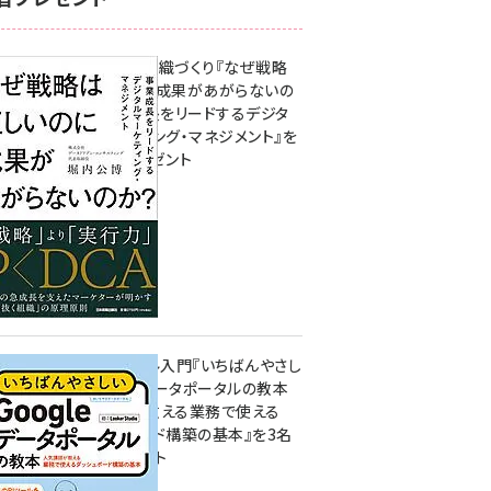
成果を生む組織づくり『なぜ戦略
は正しいのに成果があがらないの
か？ 事業成長をリードするデジタ
ルマーケティング・マネジメント』を
3名様にプレゼント
8月7日 10:00
無料BIツール入門『いちばんやさし
いGoogleデータポータルの教本
人気講師が教える業務で使える
ダッシュボード構築の基本』を3名
様にプレゼント
7月31日 10:00