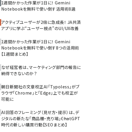
1週間かかった作業が1日に！ Gemini
Notebookを無料で使い倒す活用術8選
アクティブユーザーが2倍に急成長！ JA共済
アプリに学ぶ“ユーザー視点”のUI/UX改善
1週間かかった作業が1日に！ Gemini
Notebookを無料で使い倒す8つの活用術
【1週間まとめ】
なぜ経営者は、マーケティング部門の報告に
納得できないのか？
朝日新聞社の文章校正AI「Typoless」がブ
ラウザ「Chrome」と「Edge」上でも校正が
可能に
AI回答のフレーミング（見せ方・提示）は、デ
ジタルの新たな「商品棚・売り場」――ChatGPT
時代の新しい購買行動【SEOまとめ】