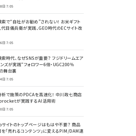
8日 7:05
I検索で“自社がお勧め”されない！ お米ギフト
八代目儀兵衛が実践、GEO時代のECサイト改
6日 7:05
検索時代、なぜSNSが重要？ フジドリームエア
ンズが実践“フォロワー6倍・UGC200％
”の舞台裏
4日 7:05
I分析で施策のPDCAを高速化！ 中川政七商店
procketが実践するAI活用術
0日 7:05
ebサイトのトップページはもはや不要？ 商品
を「売れるコンテンツ」に変えるPIM/DAM連