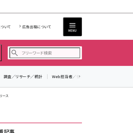
について
広告出稿について
MENU
調査／リサーチ／統計
Web担当者／仕事
法律／標準規格
seo (3526)
ai (2807)
リリース
youtube (2434)
note (2312)
セミナー (2307)
着記事