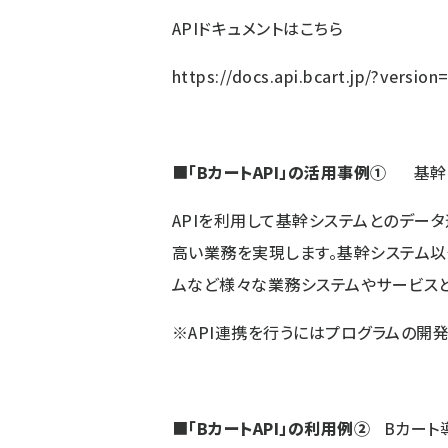
API
ドキュメントはこちら
https://docs.api.bcart.jp/?version
■
「BカートAPI」の活用事例①
基幹シ
API
を利用して基幹システムとのデータ
高い業務を実現します。基幹システム以
ムなど様々な業務システムやサービス
※API連携を行うにはプログラムの開
■
「BカートAPI」の利用例②
Bカート導