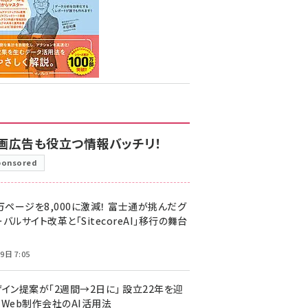
画広告も役立つ情報バッチリ！
ponsored
万ページを8,000に激減！ 富士通が挑んだグ
バルサイト改革と「SitecoreAI」移行の舞台
9日 7:05
ザイン提案が「2週間→2日に」 設立22年を迎
るWeb制作会社のAI活用法