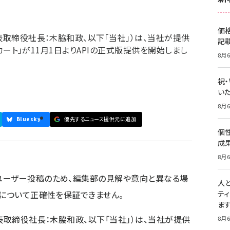
価
表取締役社長：木脇和政、以下「当社」）は、当社が提供
記
Bカート」が11月1日よりAPIの正式版提供を開始しまし
8月6
祝
いた
8月6
Bluesky
優先するニュース提供元に追加
個
成
8月6
ユーザー投稿のため、編集部の見解や意向と異なる場
人
容について正確性を保証できません。
テ
ま
表取締役社長：木脇和政、以下「当社」）は、当社が提供
8月6