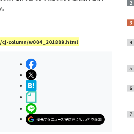
か。
mn/cj-column/w004_201809.html
シェアする
ポストする
>ブクマする
noteで書く
LINEで送る
優先するニュース提供元にWeb担を追加