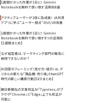
1週間かかった作業が1日に！ Gemini
Notebookを無料で使い倒す活用術8選
アクティブユーザーが2倍に急成長！ JA共済
アプリに学ぶ“ユーザー視点”のUI/UX改善
1週間かかった作業が1日に！ Gemini
Notebookを無料で使い倒す8つの活用術
【1週間まとめ】
なぜ経営者は、マーケティング部門の報告に
納得できないのか？
AI回答のフレーミング（見せ方・提示）は、デ
ジタルの新たな「商品棚・売り場」――ChatGPT
時代の新しい購買行動【SEOまとめ】
朝日新聞社の文章校正AI「Typoless」がブ
ラウザ「Chrome」と「Edge」上でも校正が
可能に