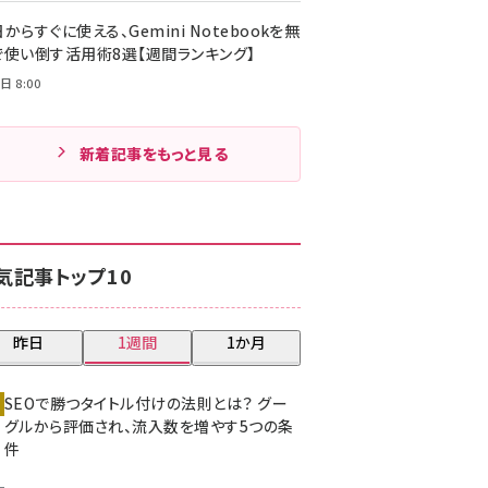
からすぐに使える、Gemini Notebookを無
で使い倒す活用術8選【週間ランキング】
日 8:00
新着記事をもっと見る
気記事トップ10
昨日
1週間
1か月
SEOで勝つタイトル付けの法則とは？ グー
グルから評価され、流入数を増やす5つの条
件