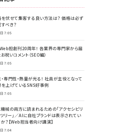
z世代 (1622)
格を伏せて集客する良い方法は？ 価格は必ず
meo (1275)
載すべき？
llmo (1161)
日 7:05
・Web担創刊20周年！ 各業界の専門家から届
お祝いコメント（SEO編）
日 7:05
性・専門性・熱量が光る！ 社員が主役となって
果を上げているSNS好事例
日 7:05
と機械の両方に読まれるための「アクセシビリ
ィツリー」／AIに自社ブランドは表示されてい
すか？【Web担当者向け講演】
日 7:04