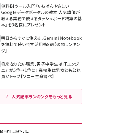
無料BIツール入門『いちばんやさしい
Googleデータポータルの教本 人気講師が
教える業務で使えるダッシュボード構築の基
本』を3名様にプレゼント
明日からすぐに使える、Gemini Notebook
を無料で使い倒す活用術8選【週間ランキン
グ】
将来なりたい職業、男子中学生はITエンジ
ニアが5位→1位に！ 高校生は男女とも公務
員がトップ【ソニー生命調べ】
人気記事ランキングをもっと見る
者プレゼント