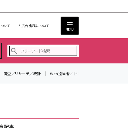
について
広告出稿について
MENU
調査／リサーチ／統計
Web担当者／仕事
法律／標準規格
seo (3523)
ai (2804)
youtube (2429)
note (2312)
セミナー (2303)
着記事