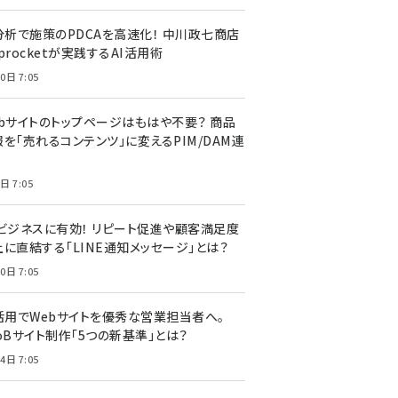
I分析で施策のPDCAを高速化！ 中川政七商店
procketが実践するAI活用術
0日 7:05
ebサイトのトップページはもはや不要？ 商品
を「売れるコンテンツ」に変えるPIM/DAM連
日 7:05
Cビジネスに有効！ リピート促進や顧客満足度
上に直結する「LINE通知メッセージ」とは？
0日 7:05
I活用でWebサイトを優秀な営業担当者へ。
oBサイト制作「5つの新基準」とは？
4日 7:05