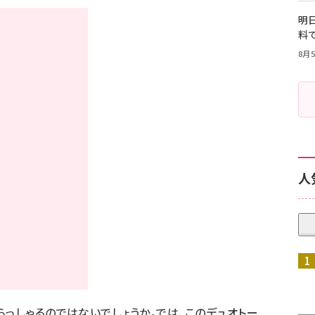
明日
料
8月5
人
らっしゃるのではないでしょうか。では、このデュオトー