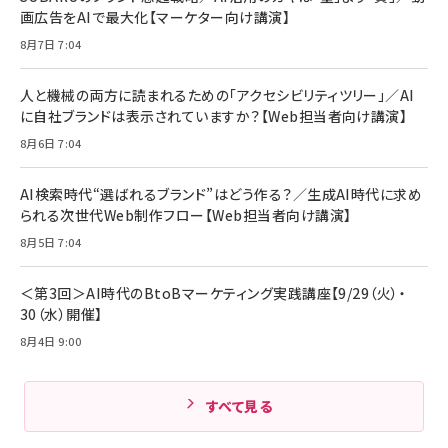
￥6,980
画広告をAIで最大化【マーケター向け講演】
ママ投資家が育休中に１億貯めた株式投資
アサヒ飲料 モンスター エナジー 355ml×24本
￥1,870
8月7日 7:04
Anker Soundcore P31i (Bluetooth 6.1) 【完
￥4,192
全ワイヤレスイヤホン/アクティブノイズキャンセリ
ング/マルチポイント接続 / 最大50時間再生 / PSE
人と機械の両方に読まれるための「アクセシビリティツリー」／AI
組織の成果を最大化する ルールのデザイン
技術基準適合】ブラック
￥5,990
サッポロ 生ビール 黒ラベル 350ml 缶 24本 ビー
に自社ブランドは表示されていますか？【Web担当者向け講演】
￥1,980
ル ケース買い【6/30応募〆切! 黒ラベルビヤセラー
8月6日 7:04
キャンペーン】
Anker PowerLine III Flow USB-C & USB-C
ケーブル Anker絡まないケーブル 240W 結束バン
￥4,857
ド付き USB PD対応 シリコン素材採用 iPhone
AI検索時代“選ばれるブランド”はどう作る？／生成AI時代に求め
Amazonランキングをもっと見る
17 / 16 / 15 / Galaxy iPad Pro MacBook
￥1,890
られる次世代Web制作フロー【Web担当者向け講演】
Pro/Air 各種対応 (1.8m ミッドナイトブラック)
Amazonランキングをもっと見る
8月5日 7:04
Amazonランキングをもっと見る
＜第3回＞AI時代のBtoBマーケティング実践講座【9/29（火）・
30（水）開催】
8月4日 9:00
すべて見る