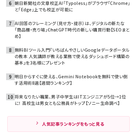
朝日新聞社の文章校正AI「Typoless」がブラウザ「Chrome」
と「Edge」上でも校正が可能に
AI回答のフレーミング（見せ方・提示）は、デジタルの新たな
「商品棚・売り場」――ChatGPT時代の新しい購買行動【SEOまと
め】
無料BIツール入門『いちばんやさしいGoogleデータポータル
の教本 人気講師が教える業務で使えるダッシュボード構築の
基本』を3名様にプレゼント
明日からすぐに使える、Gemini Notebookを無料で使い倒
す活用術8選【週間ランキング】
将来なりたい職業、男子中学生はITエンジニアが5位→1位
に！ 高校生は男女とも公務員がトップ【ソニー生命調べ】
人気記事ランキングをもっと見る