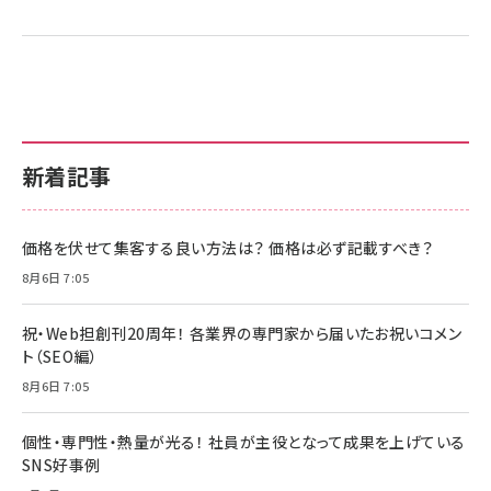
新着記事
価格を伏せて集客する良い方法は？ 価格は必ず記載すべき？
8月6日 7:05
祝・Web担創刊20周年！ 各業界の専門家から届いたお祝いコメン
ト（SEO編）
8月6日 7:05
個性・専門性・熱量が光る！ 社員が主役となって成果を上げている
SNS好事例