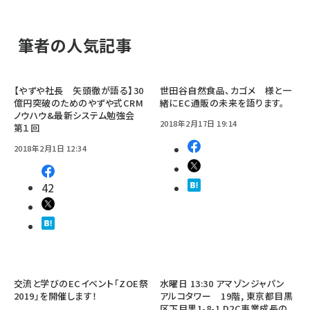
筆者の人気記事
【やずや社長 矢頭徹が語る】30
世田谷自然食品、カゴメ 様と一
億円突破のためのやずや式CRM
緒にEC通販の未来を語ります。
ノウハウ&最新システム勉強会
2018年2月17日 19:14
第１回
2018年2月1日 12:34
42
交流と学びのECイベント「ZOE祭
水曜日 13:30 アマゾンジャパン
2019」を開催します！
アルコタワー 19階, 東京都目黒
区下目黒1-8-1 D2C事業成長の