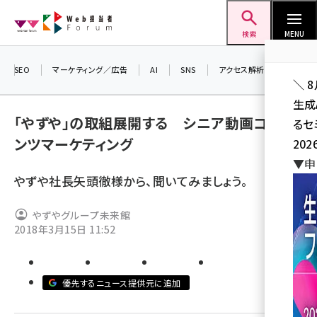
メ
Web担当者Forum
イ
検索
MENU
ン
コ
SEO
マーケティング／広告
AI
SNS
アクセス解析／データ分析
＼ 
ン
生成
テ
「やずや」の取組展開する シニア動画コンテ
るセ
ン
ンツマーケティング
202
ツ
seo (3526)
▼申
に
やずや社長矢頭徹様から、聞いてみましょう。
ai (2807)
移
動
youtube (2434)
やずやグループ未来館
2018年3月15日 11:52
note (2312)
セミナー (2307)
優先するニュース提供元に追加
z世代 (1622)
meo (1275)