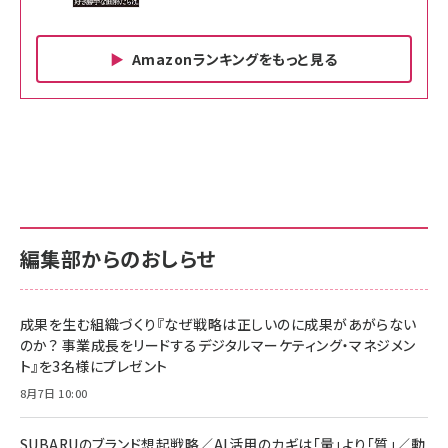
Amazonランキングをもっと見る
Amazon ビジネス・経済関連書籍 の売れ筋ランキン
Amazon 家電＆カメラ の売れ筋ランキング
Amazon パソコン・周辺機器 の売れ筋ランキング
グ
更新日時：2026/06/26 19:00
更新日時：2026/06/26 19:00
更新日時：2026/06/26 19:00
anan(アンアン)2026/07/01号 No.2501[魅せる
KIOXIA(キオクシア) 旧東芝メモリ microSD
KIOXIA(キオクシア) 旧東芝メモリ microSD
カラダ2026／宮舘涼太]
128GB UHS-I Class10 (最大読出速度
128GB UHS-I Class10 (最大読出速度
100MB/s) Nintendo Switch動作確認済 国内
100MB/s) Nintendo Switch動作確認済 国内
￥880
サポート正規品 メーカー保証5年 KLMEA128G
サポート正規品 メーカー保証5年 KLMEA128G
￥2,680
￥2,680
編集部からのおしらせ
anan(アンアン)2026/06/24号 No.2500増刊
スペシャルエディション[王道エンタメの矜持／
NIMASO ガラスフィルム iPhone 17 用 保護フィ
Amazon eギフトカード - Amazonロゴ - クラ
BTS]
ルム 強化ガラス 耐衝撃 高透過率 指紋防止 貼りや
シック
すい ガイド枠付き いPhone17 (6.3インチ) 対応
成果を生む組織づくり『なぜ戦略は正しいのに成果があがらない
￥1,100
￥5,000
2枚セット DSP25F1698
のか？ 事業成長をリードするデジタルマーケティング・マネジメン
￥1,599
ト』を3名様にプレゼント
anan(アンアン)2026/07/08号 No.2502[2026
Anker PowerLine III Flow USB-C & USB-C
年後半、あなたの恋と運命／山田涼介]
【New】Amazon Fire TV Stick HD | 手軽にスト
ケーブル Anker絡まないケーブル 240W 結束バン
8月7日 10:00
リーミングをはじめよう | ストリーミングメディアプ
ド付き USB PD対応 シリコン素材採用 iPhone
￥880
レイヤー
17 / 16 / 15 / Galaxy iPad Pro MacBook
￥1,890
Pro/Air 各種対応 (1.8m ミッドナイトブラック)
SUBARUのブランド想起戦略／AI活用のカギは「量」より「質」／動