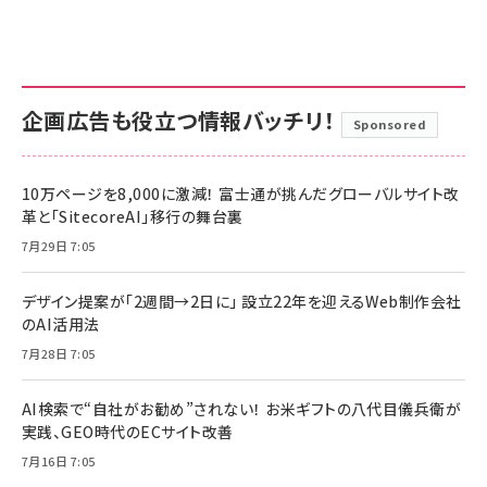
企画広告も役立つ情報バッチリ！
Sponsored
10万ページを8,000に激減！ 富士通が挑んだグローバルサイト改
革と「SitecoreAI」移行の舞台裏
7月29日 7:05
デザイン提案が「2週間→2日に」 設立22年を迎えるWeb制作会社
のAI活用法
7月28日 7:05
AI検索で“自社がお勧め”されない！ お米ギフトの八代目儀兵衛が
実践、GEO時代のECサイト改善
7月16日 7:05