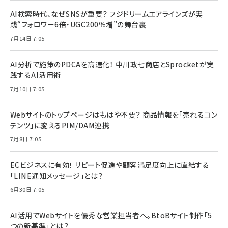
AI検索時代、なぜSNSが重要？ フジドリームエアラインズが実
践“フォロワー6倍・UGC200％増”の舞台裏
7月14日 7:05
AI分析で施策のPDCAを高速化！ 中川政七商店とSprocketが実
践するAI活用術
7月10日 7:05
Webサイトのトップページはもはや不要？ 商品情報を「売れるコン
テンツ」に変えるPIM/DAM連携
7月8日 7:05
ECビジネスに有効！ リピート促進や顧客満足度向上に直結する
「LINE通知メッセージ」とは？
6月30日 7:05
AI活用でWebサイトを優秀な営業担当者へ。BtoBサイト制作「5
つの新基準」とは？