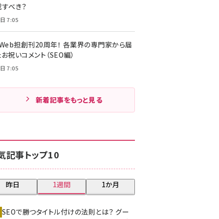
載すべき？
日 7:05
・Web担創刊20周年！ 各業界の専門家から届
お祝いコメント（SEO編）
日 7:05
新着記事をもっと見る
気記事トップ10
昨日
1週間
1か月
SEOで勝つタイトル付けの法則とは？ グー