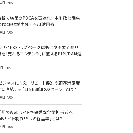
4日 7:05
I分析で施策のPDCAを高速化！ 中川政七商店
procketが実践するAI活用術
0日 7:05
ebサイトのトップページはもはや不要？ 商品
を「売れるコンテンツ」に変えるPIM/DAM連
日 7:05
Cビジネスに有効！ リピート促進や顧客満足度
上に直結する「LINE通知メッセージ」とは？
0日 7:05
I活用でWebサイトを優秀な営業担当者へ。
oBサイト制作「5つの新基準」とは？
4日 7:05