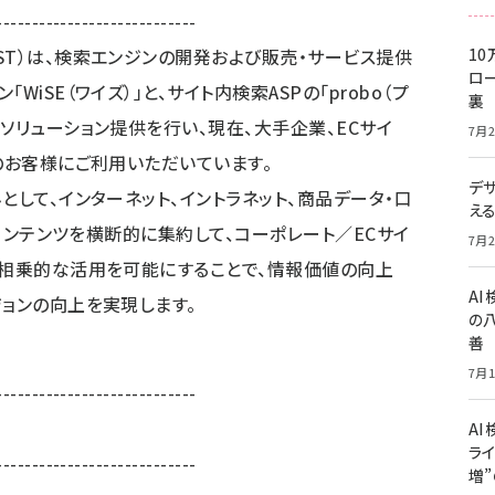
----------------------------
ST）は、検索エンジンの開発および販売・サービス提供
10
ロー
iSE（ワイズ）」と、サイト内検索ASPの「probo（プ
裏
ソリューション提供を行い、現在、大手企業、ECサイ
7月2
のお客様にご利用いただいています。
デ
として、インターネット、イントラネット、商品データ・口
え
bコンテンツを横断的に集約して、コーポレート／ECサイ
7月2
の相乗的な活用を可能にすることで、情報価値の向上
A
ジョンの向上を実現します。
の
善
7月1
----------------------------
AI
ライ
----------------------------
増