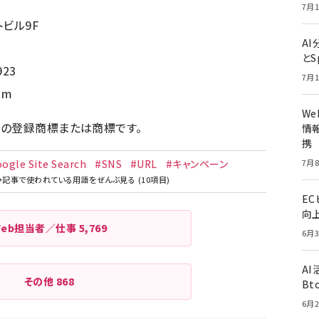
7月1
トビル9F
A
とS
923
7月1
com
W
社の登録商標または商標です。
情報
携
ogle Site Search
#SNS
#URL
#キャンペーン
7月8
E
向
Web担当者／仕事
5,769
6月3
A
その他
868
Bt
6月2