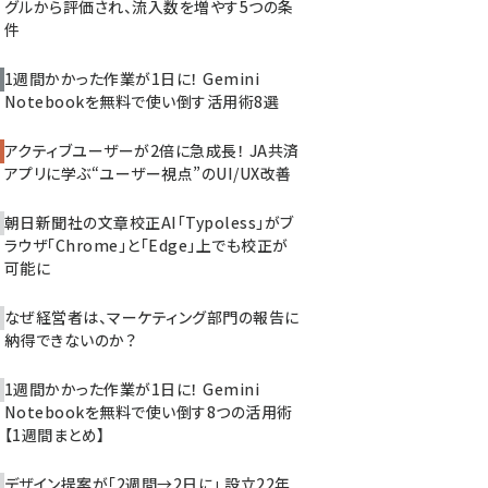
グルから評価され、流入数を増やす5つの条
件
1週間かかった作業が1日に！ Gemini
Notebookを無料で使い倒す活用術8選
アクティブユーザーが2倍に急成長！ JA共済
アプリに学ぶ“ユーザー視点”のUI/UX改善
朝日新聞社の文章校正AI「Typoless」がブ
ラウザ「Chrome」と「Edge」上でも校正が
可能に
なぜ経営者は、マーケティング部門の報告に
納得できないのか？
1週間かかった作業が1日に！ Gemini
Notebookを無料で使い倒す8つの活用術
【1週間まとめ】
デザイン提案が「2週間→2日に」 設立22年