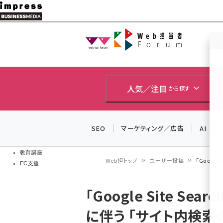
メ
イ
Web担当者
Web担当者
ン
EC担当者
コ
製品導入
ン
企業IT
ソフト開発
テ
人気／注目
から探す
IoT・AI
ン
DCクラウド
研究・調査
ツ
SEO
マーケティング／広告
AI
エネルギー
に
ドローン
移
教育講座
Web担トップ
ユーザー投稿
「Googl
EC支援
動
パ
「Google Site S
ン
に伴う 「サイト内検
く