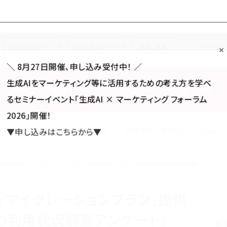
Forum
Web担
Web担ビギナー
Web担メルマガ
連載・特集
＼ 8月27日開催、申し込み受付中！ ／
生成AIをマーケティング等に活用するための考え方を学べ
カテゴリ／種別
セミナー／イベント
から探す
から探す
るセミナーイベント「生成AI × マーケティング フォーラム
2026」開催！
SNS
アクセス解析／データ分析
サイト制作／デザイン
CMS
▼申し込みはこちらから▼
e Site Search マイグレーションプラン」提供に伴う 「サイト内検索の利用状況調査アンケート」キ
earch マイグレーションプラン」提供
索の利用状況調査アンケート」
新