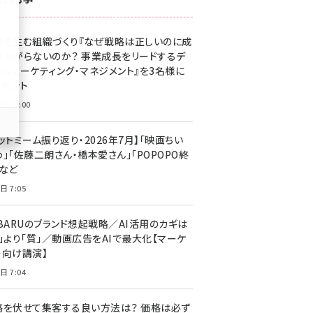
z世代 (1623)
果を生む組織づくり『なぜ戦略は正しいのに成
meo (1277)
があがらないのか？ 事業成長をリードするデ
llmo (1166)
タルマーケティング・マネジメント』を3名様に
レゼント
日 10:00
ットミーム振り返り・2026年7月】「映画ちい
」「佐藤二朗さん・橋本愛さん」「POPOPO終
」など
日 7:05
UBARUのブランド想起戦略／AI活用のカギは
量」より「質」／動画広告をAIで最大化【マーケ
ー向け講演】
日 7:04
格を伏せて集客する良い方法は？ 価格は必ず