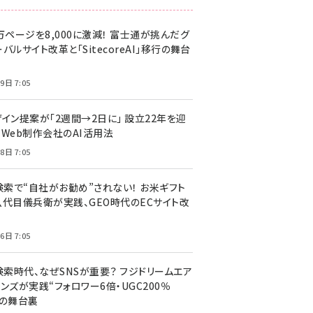
万ページを8,000に激減！ 富士通が挑んだグ
バルサイト改革と「SitecoreAI」移行の舞台
9日 7:05
ザイン提案が「2週間→2日に」 設立22年を迎
るWeb制作会社のAI活用法
8日 7:05
I検索で“自社がお勧め”されない！ お米ギフト
八代目儀兵衛が実践、GEO時代のECサイト改
6日 7:05
検索時代、なぜSNSが重要？ フジドリームエア
ンズが実践“フォロワー6倍・UGC200％
”の舞台裏