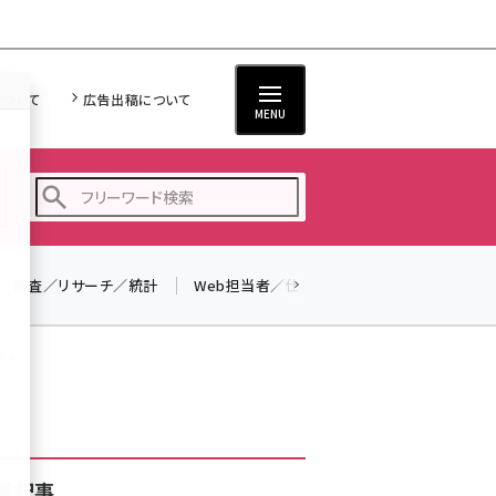
について
広告出稿について
MENU
調査／リサーチ／統計
Web担当者／仕事
法律／標準規格
seo (3528)
ai (2811)
ャ...
youtube (2439)
note (2315)
セミナー (2308)
着記事