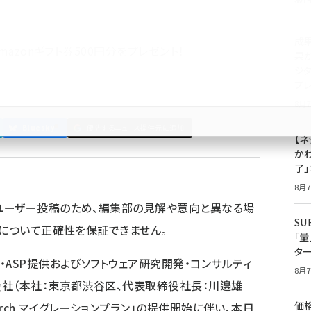
成
mazonギフト券500円分をプレゼント！
果
ジ
プ
8月7
Bluesky
優先するニュース提供元に追加
【ネ
かわ
了
8月7
ユーザー投稿のため、編集部の見解や意向と異なる場
S
容について正確性を保証できません。
「
タ
ASP提供およびソフトウェア研究開発・コンサルティ
8月7
社（本社：東京都渋谷区、代表取締役社長：川邉雄
価
e Search マイグレーションプラン」の提供開始に伴い、本日