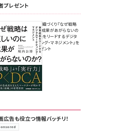
者プレゼント
成果を生む組織づくり『なぜ戦略
は正しいのに成果があがらないの
か？ 事業成長をリードするデジタ
ルマーケティング・マネジメント』を
3名様にプレゼント
8月7日 10:00
画広告も役立つ情報バッチリ！
ponsored