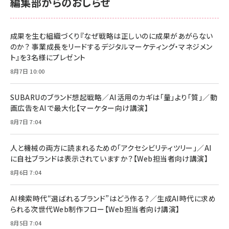
編集部からのおしらせ
anan(アンアン)2026/06/24号 No.2500増刊
スペシャルエディション[王道エンタメの矜持／
NIMASO ガラスフィルム iPhone 17 用 保護フィ
Amazon eギフトカード - Amazonロゴ - クラ
BTS]
ルム 強化ガラス 耐衝撃 高透過率 指紋防止 貼りや
シック
すい ガイド枠付き いPhone17 (6.3インチ) 対応
成果を生む組織づくり『なぜ戦略は正しいのに成果があがらない
￥1,100
￥5,000
2枚セット DSP25F1698
のか？ 事業成長をリードするデジタルマーケティング・マネジメン
￥1,599
ト』を3名様にプレゼント
anan(アンアン)2026/07/08号 No.2502[2026
Anker PowerLine III Flow USB-C & USB-C
年後半、あなたの恋と運命／山田涼介]
【New】Amazon Fire TV Stick HD | 手軽にスト
ケーブル Anker絡まないケーブル 240W 結束バン
8月7日 10:00
リーミングをはじめよう | ストリーミングメディアプ
ド付き USB PD対応 シリコン素材採用 iPhone
￥880
レイヤー
17 / 16 / 15 / Galaxy iPad Pro MacBook
￥1,890
Pro/Air 各種対応 (1.8m ミッドナイトブラック)
SUBARUのブランド想起戦略／AI活用のカギは「量」より「質」／動
￥6,980
画広告をAIで最大化【マーケター向け講演】
ママ投資家が育休中に１億貯めた株式投資
アサヒ飲料 モンスター エナジー 355ml×24本
￥1,870
8月7日 7:04
Anker Soundcore P31i (Bluetooth 6.1) 【完
￥4,192
全ワイヤレスイヤホン/アクティブノイズキャンセリ
ング/マルチポイント接続 / 最大50時間再生 / PSE
人と機械の両方に読まれるための「アクセシビリティツリー」／AI
組織の成果を最大化する ルールのデザイン
技術基準適合】ブラック
￥5,990
サッポロ 生ビール 黒ラベル 350ml 缶 24本 ビー
に自社ブランドは表示されていますか？【Web担当者向け講演】
￥1,980
ル ケース買い【6/30応募〆切! 黒ラベルビヤセラー
8月6日 7:04
キャンペーン】
Anker PowerLine III Flow USB-C & USB-C
ケーブル Anker絡まないケーブル 240W 結束バン
￥4,857
ド付き USB PD対応 シリコン素材採用 iPhone
AI検索時代“選ばれるブランド”はどう作る？／生成AI時代に求め
Amazonランキングをもっと見る
17 / 16 / 15 / Galaxy iPad Pro MacBook
￥1,890
られる次世代Web制作フロー【Web担当者向け講演】
Pro/Air 各種対応 (1.8m ミッドナイトブラック)
Amazonランキングをもっと見る
8月5日 7:04