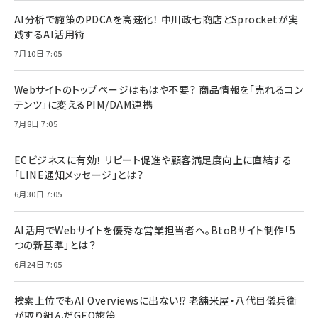
AI分析で施策のPDCAを高速化！ 中川政七商店とSprocketが実
践するAI活用術
7月10日 7:05
Webサイトのトップページはもはや不要？ 商品情報を「売れるコン
テンツ」に変えるPIM/DAM連携
7月8日 7:05
ECビジネスに有効！ リピート促進や顧客満足度向上に直結する
「LINE通知メッセージ」とは？
6月30日 7:05
AI活用でWebサイトを優秀な営業担当者へ。BtoBサイト制作「5
つの新基準」とは？
6月24日 7:05
検索上位でもAI Overviewsに出ない!? 老舗米屋・八代目儀兵衛
が取り組んだGEO施策