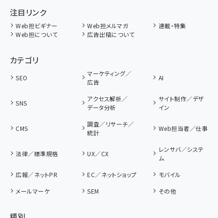
注目リンク
Web担ビギナー
Web担メルマガ
連載・特集
Web担について
広告出稿について
カテゴリ
マーケティング／
SEO
AI
広告
アクセス解析／
サイト制作／デザ
SNS
データ分析
イン
調査／リサーチ／
CMS
Web担当者／仕事
統計
レンサバ／システ
法律／標準規格
UX／CX
ム
広報／ネットPR
EC／ネットショップ
モバイル
メールマーケ
SEM
その他
種別