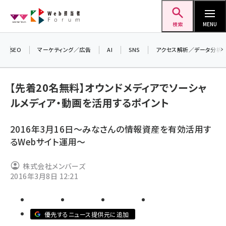
メ
Web担当者Forum
イ
検索
MENU
ン
コ
SEO
マーケティング／広告
AI
SNS
アクセス解析／データ分析
＼ 
ン
生成
テ
【先着20名無料】オウンドメディアでソーシャ
るセ
ン
ルメディア・動画を活用するポイント
202
ツ
seo (3538)
▼申
に
2016年3月16日～みなさんの情報資産を有効活用す
ai (2820)
移
るWebサイト運用～
動
youtube (2444)
株式会社メンバーズ
note (2322)
2016年3月8日 12:21
セミナー (2315)
z世代 (1629)
優先するニュース提供元に追加
meo (1281)