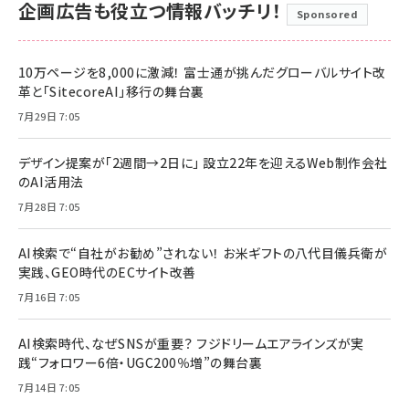
企画広告も役立つ情報バッチリ！
Sponsored
10万ページを8,000に激減！ 富士通が挑んだグローバルサイト改
革と「SitecoreAI」移行の舞台裏
7月29日 7:05
デザイン提案が「2週間→2日に」 設立22年を迎えるWeb制作会社
のAI活用法
7月28日 7:05
AI検索で“自社がお勧め”されない！ お米ギフトの八代目儀兵衛が
実践、GEO時代のECサイト改善
7月16日 7:05
AI検索時代、なぜSNSが重要？ フジドリームエアラインズが実
践“フォロワー6倍・UGC200％増”の舞台裏
7月14日 7:05