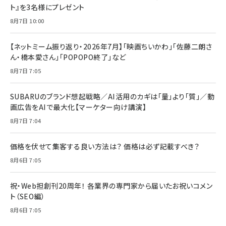
ト』を3名様にプレゼント
8月7日 10:00
【ネットミーム振り返り・2026年7月】「映画ちいかわ」「佐藤二朗さ
ん・橋本愛さん」「POPOPO終了」など
8月7日 7:05
SUBARUのブランド想起戦略／AI活用のカギは「量」より「質」／動
画広告をAIで最大化【マーケター向け講演】
8月7日 7:04
価格を伏せて集客する良い方法は？ 価格は必ず記載すべき？
8月6日 7:05
祝・Web担創刊20周年！ 各業界の専門家から届いたお祝いコメン
ト（SEO編）
8月6日 7:05