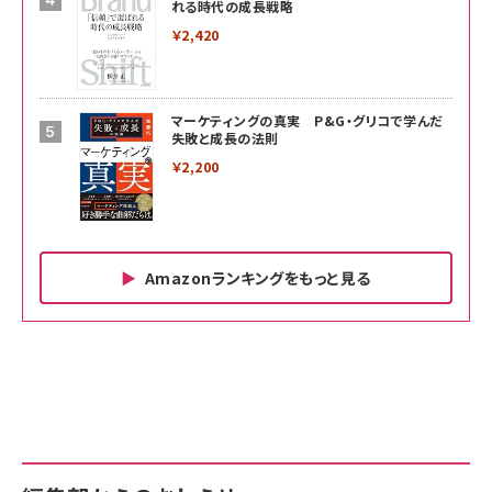
れる時代の成長戦略
￥2,420
マーケティングの真実 P&G・グリコで学んだ
失敗と成長の法則
￥2,200
Amazonランキングをもっと見る
Amazon ビジネス・経済関連書籍 の売れ筋ランキン
Amazon 家電＆カメラ の売れ筋ランキング
Amazon パソコン・周辺機器 の売れ筋ランキング
グ
更新日時：2026/06/26 19:00
更新日時：2026/06/26 19:00
更新日時：2026/06/26 19:00
anan(アンアン)2026/07/01号 No.2501[魅
KIOXIA(キオクシア) 旧東芝メモリ microSD
KIOXIA(キオクシア) 旧東芝メモリ microSD
せるカラダ2026／宮舘涼太]
128GB UHS-I Class10 (最大読出速度
128GB UHS-I Class10 (最大読出速度
100MB/s) Nintendo Switch動作確認済 国
100MB/s) Nintendo Switch動作確認済 国
￥880
内サポート正規品 メーカー保証5年
内サポート正規品 メーカー保証5年
￥2,680
￥2,680
KLMEA128G
KLMEA128G