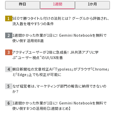
昨日
1週間
1か月
SEOで勝つタイトル付けの法則とは？ グーグルから評価され、
流入数を増やす5つの条件
1週間かかった作業が1日に！ Gemini Notebookを無料で
使い倒す活用術8選
アクティブユーザーが2倍に急成長！ JA共済アプリに学
ぶ“ユーザー視点”のUI/UX改善
朝日新聞社の文章校正AI「Typoless」がブラウザ「Chrome」
と「Edge」上でも校正が可能に
なぜ経営者は、マーケティング部門の報告に納得できないの
か？
1週間かかった作業が1日に！ Gemini Notebookを無料で
使い倒す8つの活用術【1週間まとめ】