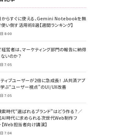
z世代 (1617)
からすぐに使える、Gemini Notebookを無
meo (1274)
で使い倒す活用術8選【週間ランキング】
llmo (1155)
日 8:00
ぜ経営者は、マーケティング部門の報告に納得
きないのか？
日 7:05
クティブユーザーが2倍に急成長！ JA共済アプ
学ぶ“ユーザー視点”のUI/UX改善
日 7:05
I検索時代“選ばれるブランド”はどう作る？／
成AI時代に求められる次世代Web制作フ
ー【Web担当者向け講演】
日 7:04