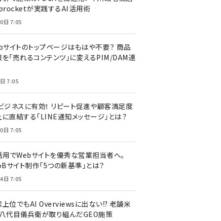
procketが実践するAI活用術
0日 7:05
ebサイトのトップページはもはや不要？ 商品
を「売れるコンテンツ」に変えるPIM/DAM連
日 7:05
Cビジネスに有効！ リピート促進や顧客満足度
上に直結する「LINE通知メッセージ」とは？
0日 7:05
I活用でWebサイトを優秀な営業担当者へ。
oBサイト制作「5つの新基準」とは？
4日 7:05
上位でもAI Overviewsに出ない!? 老舗米
・八代目儀兵衛が取り組んだGEO施策