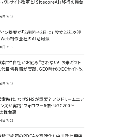
バルサイト改革と「SitecoreAI」移行の舞台
9日 7:05
ザイン提案が「2週間→2日に」 設立22年を迎
るWeb制作会社のAI活用法
8日 7:05
I検索で“自社がお勧め”されない！ お米ギフト
八代目儀兵衛が実践、GEO時代のECサイト改
6日 7:05
検索時代、なぜSNSが重要？ フジドリームエア
ンズが実践“フォロワー6倍・UGC200％
”の舞台裏
4日 7:05
I分析で施策のPDCAを高速化！ 中川政七商店