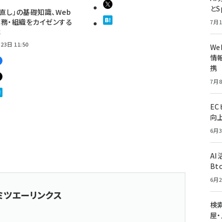
とS
見直し」の基礎知識、Web
務・組織をカイゼンする
7月1
は
23日 11:50
W
情報
携
7月8
E
向
6月3
A
Bt
6月2
ミツエーリンクス
検索
屋