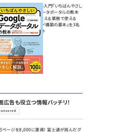
無料BIツール入門『いちばんやさし
いGoogleデータポータルの教本
人気講師が教える業務で使える
ダッシュボード構築の基本』を3名
様にプレゼント
7月31日 10:00
画広告も役立つ情報バッチリ！
ponsored
万ページを8,000に激減！ 富士通が挑んだグ