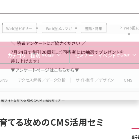
Forum
Web担
Web担ビギナー
Web担メルマガ
連載・特集
＼ 読者アンケートにご協力ください ／
7月24日で創刊20周年。ご回答者には抽選でプレゼントを
カテゴリ／種別
セミナー／イベント
から探す
から探す
差し上げます！
▼アンケートページはこちらから▼
SNS
アクセス解析／データ分析
サイト制作／デザイン
CMS
業サイトを育てる攻めのCMS活用セミナー
育てる攻めのCMS活用セミ
新