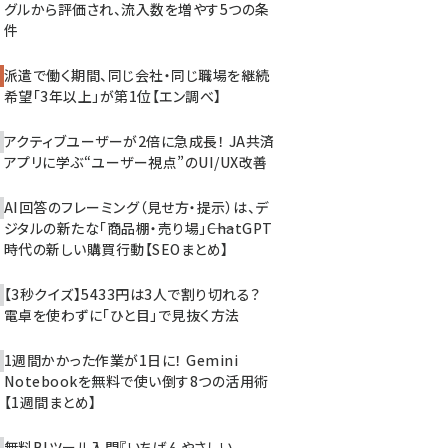
グルから評価され、流入数を増やす5つの条
件
派遣で働く期間、同じ会社・同じ職場を継続
希望「3年以上」が第1位【エン調べ】
アクティブユーザーが2倍に急成長！ JA共済
アプリに学ぶ“ユーザー視点”のUI/UX改善
AI回答のフレーミング（見せ方・提示）は、デ
ジタルの新たな「商品棚・売り場」――ChatGPT
時代の新しい購買行動【SEOまとめ】
【3秒クイズ】5433円は3人で割り切れる？
電卓を使わずに「ひと目」で見抜く方法
1週間かかった作業が1日に！ Gemini
Notebookを無料で使い倒す8つの活用術
【1週間まとめ】
無料BIツール入門『いちばんやさしい