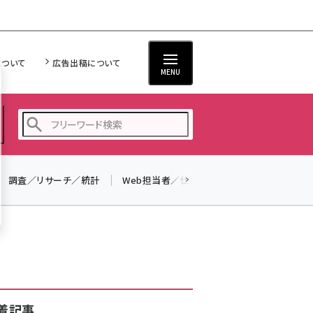
について
広告出稿について
MENU
調査／リサーチ／統計
Web担当者／仕事
法律／標準規格
seo (3516)
ai (2799)
youtube (2420)
note (2308)
セミナー (2296)
着記事