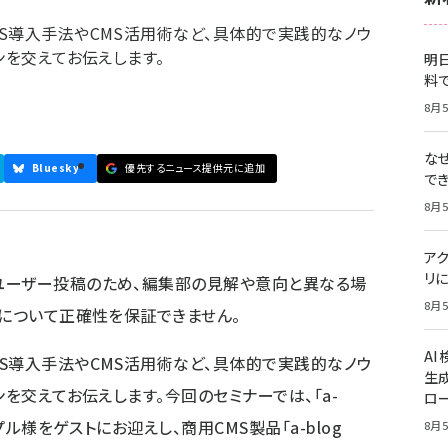
S導入手法やCMS活用術など、具体的で実践的なノウ
ンを交えてお伝えします。
明日
料
8月5
な
Bluesky
優先するニュース提供元に追加
で
8月5
ア
リに
ユーザー投稿のため、編集部の見解や意向と異なる場
8月5
容について正確性を保証できません。
A
S導入手法やCMS活用術など、具体的で実践的なノウ
生
ンを交えてお伝えします。今回のセミナーでは、「a-
ロ
プル様をゲストにお迎えし、商用CMS製品「a-blog
8月5