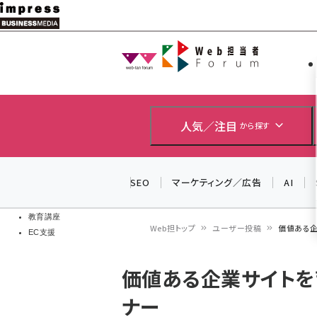
メ
イ
Web担当者
Web担当者
ン
EC担当者
コ
製品導入
ン
企業IT
ソフト開発
テ
人気／注目
から探す
IoT・AI
ン
DCクラウド
研究・調査
ツ
SEO
マーケティング／広告
AI
エネルギー
に
ドローン
移
教育講座
Web担トップ
ユーザー投稿
価値ある企
EC支援
動
パ
価値ある企業サイトを
ン
ナー
く