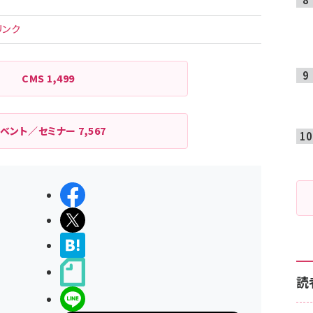
リンク
CMS
1,499
イベント／セミナー
7,567
シェアする
ポストする
>ブクマする
noteで書く
読
LINEで送る