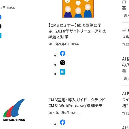
ロー
裏
1日 13:56
7月2
【CMSセミナー】成功事例に学
デ
ぶ！ 2018年サイトリニューアルの
え
課題と対策
2017年9月4日 10:44
7月2
A
の
善
7月1
AI
ライ
CMS選定・導入ガイド - クラウド
CMS「WebRelease」詳細デモ
増
2021年1月5日 16:31
7月1
A