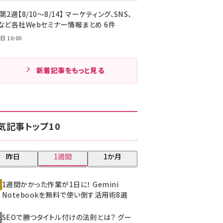
第2週【8/10～8/14】 マーケティング、SNS、
Cなど各社Webセミナー情報まとめ 6件
日 10:00
新着記事をもっと見る
気記事トップ10
昨日
1週間
1か月
1週間かかった作業が1日に！ Gemini
Notebookを無料で使い倒す活用術8選
SEOで勝つタイトル付けの法則とは？ グー