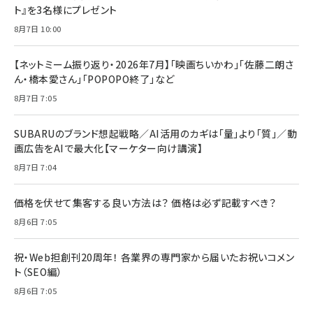
ト』を3名様にプレゼント
8月7日 10:00
【ネットミーム振り返り・2026年7月】「映画ちいかわ」「佐藤二朗さ
ん・橋本愛さん」「POPOPO終了」など
8月7日 7:05
SUBARUのブランド想起戦略／AI活用のカギは「量」より「質」／動
画広告をAIで最大化【マーケター向け講演】
8月7日 7:04
価格を伏せて集客する良い方法は？ 価格は必ず記載すべき？
8月6日 7:05
祝・Web担創刊20周年！ 各業界の専門家から届いたお祝いコメン
ト（SEO編）
8月6日 7:05