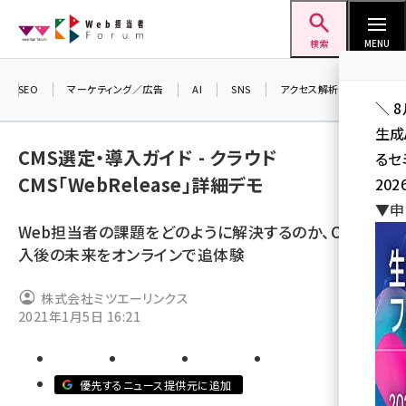
メ
Web担当者Forum
イ
検索
MENU
ン
コ
SEO
マーケティング／広告
AI
SNS
アクセス解析／データ分析
＼ 
ン
生成
テ
CMS選定・導入ガイド - クラウド
るセ
ン
CMS「WebRelease」詳細デモ
202
ツ
seo (3528)
▼申
に
Web担当者の課題をどのように解決するのか、CMS導
ai (2811)
移
入後の未来をオンラインで追体験
動
youtube (2439)
株式会社ミツエーリンクス
note (2315)
2021年1月5日 16:21
セミナー (2308)
z世代 (1623)
優先するニュース提供元に追加
meo (1277)