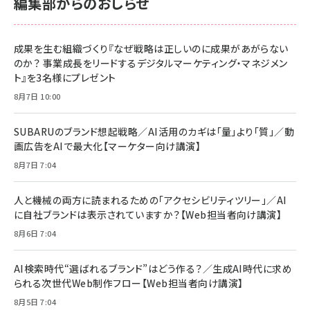
編集部からのおしらせ
anan(アンアン)2026/06/24号 No.2500増刊
スペシャルエディション[王道エンタメの矜持／
NIMASO ガラスフィルム iPhone 17 用 保護フィ
Amazon eギフトカード - Amazonロゴ - クラ
BTS]
ルム 強化ガラス 耐衝撃 高透過率 指紋防止 貼りや
シック
すい ガイド枠付き いPhone17 (6.3インチ) 対応
成果を生む組織づくり『なぜ戦略は正しいのに成果があがらない
￥1,100
￥5,000
2枚セット DSP25F1698
のか？ 事業成長をリードするデジタルマーケティング・マネジメン
￥1,599
ト』を3名様にプレゼント
anan(アンアン)2026/07/08号 No.2502[2026
Anker PowerLine III Flow USB-C & USB-C
年後半、あなたの恋と運命／山田涼介]
【New】Amazon Fire TV Stick HD | 手軽にスト
ケーブル Anker絡まないケーブル 240W 結束バン
8月7日 10:00
リーミングをはじめよう | ストリーミングメディアプ
ド付き USB PD対応 シリコン素材採用 iPhone
￥880
レイヤー
17 / 16 / 15 / Galaxy iPad Pro MacBook
￥1,890
Pro/Air 各種対応 (1.8m ミッドナイトブラック)
SUBARUのブランド想起戦略／AI活用のカギは「量」より「質」／動
￥6,980
画広告をAIで最大化【マーケター向け講演】
ママ投資家が育休中に１億貯めた株式投資
アサヒ飲料 モンスター エナジー 355ml×24本
￥1,870
8月7日 7:04
Anker Soundcore P31i (Bluetooth 6.1) 【完
￥4,192
全ワイヤレスイヤホン/アクティブノイズキャンセリ
ング/マルチポイント接続 / 最大50時間再生 / PSE
人と機械の両方に読まれるための「アクセシビリティツリー」／AI
組織の成果を最大化する ルールのデザイン
技術基準適合】ブラック
￥5,990
サッポロ 生ビール 黒ラベル 350ml 缶 24本 ビー
に自社ブランドは表示されていますか？【Web担当者向け講演】
￥1,980
ル ケース買い【6/30応募〆切! 黒ラベルビヤセラー
8月6日 7:04
キャンペーン】
Anker PowerLine III Flow USB-C & USB-C
ケーブル Anker絡まないケーブル 240W 結束バン
￥4,857
ド付き USB PD対応 シリコン素材採用 iPhone
AI検索時代“選ばれるブランド”はどう作る？／生成AI時代に求め
Amazonランキングをもっと見る
17 / 16 / 15 / Galaxy iPad Pro MacBook
￥1,890
られる次世代Web制作フロー【Web担当者向け講演】
Pro/Air 各種対応 (1.8m ミッドナイトブラック)
Amazonランキングをもっと見る
8月5日 7:04