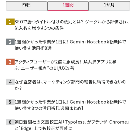
昨日
1週間
1か月
SEOで勝つタイトル付けの法則とは？ グーグルから評価され、
流入数を増やす5つの条件
1週間かかった作業が1日に！ Gemini Notebookを無料で
使い倒す活用術8選
アクティブユーザーが2倍に急成長！ JA共済アプリに学
ぶ“ユーザー視点”のUI/UX改善
なぜ経営者は、マーケティング部門の報告に納得できないの
か？
1週間かかった作業が1日に！ Gemini Notebookを無料で
使い倒す8つの活用術【1週間まとめ】
朝日新聞社の文章校正AI「Typoless」がブラウザ「Chrome」
と「Edge」上でも校正が可能に