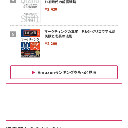
れる時代の成長戦略
￥2,420
マーケティングの真実 P&G・グリコで学んだ
失敗と成長の法則
￥2,200
Amazonランキングをもっと見る
Amazon ビジネス・経済関連書籍 の売れ筋ランキン
Amazon 家電＆カメラ の売れ筋ランキング
Amazon パソコン・周辺機器 の売れ筋ランキング
グ
更新日時：2026/06/26 19:00
更新日時：2026/06/26 19:00
更新日時：2026/06/26 19:00
anan(アンアン)2026/07/01号 No.2501[魅せる
KIOXIA(キオクシア) 旧東芝メモリ microSD
KIOXIA(キオクシア) 旧東芝メモリ microSD
カラダ2026／宮舘涼太]
128GB UHS-I Class10 (最大読出速度
128GB UHS-I Class10 (最大読出速度
100MB/s) Nintendo Switch動作確認済 国内
100MB/s) Nintendo Switch動作確認済 国内
￥880
サポート正規品 メーカー保証5年 KLMEA128G
サポート正規品 メーカー保証5年 KLMEA128G
￥2,680
￥2,680