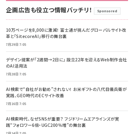
企画広告も役立つ情報バッチリ！
Sponsored
10万ページを8,000に激減！ 富士通が挑んだグローバルサイト改
革と「SitecoreAI」移行の舞台裏
7月29日 7:05
デザイン提案が「2週間→2日に」 設立22年を迎えるWeb制作会社
のAI活用法
7月28日 7:05
AI検索で“自社がお勧め”されない！ お米ギフトの八代目儀兵衛が
実践、GEO時代のECサイト改善
7月16日 7:05
AI検索時代、なぜSNSが重要？ フジドリームエアラインズが実
践“フォロワー6倍・UGC200％増”の舞台裏
7月14日 7:05