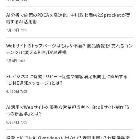
AI分析で施策のPDCAを高速化！ 中川政七商店とSprocketが実
践するAI活用術
7月10日 7:05
Webサイトのトップページはもはや不要？ 商品情報を「売れるコン
テンツ」に変えるPIM/DAM連携
7月8日 7:05
ECビジネスに有効！ リピート促進や顧客満足度向上に直結する
「LINE通知メッセージ」とは？
6月30日 7:05
AI活用でWebサイトを優秀な営業担当者へ。BtoBサイト制作「5
つの新基準」とは？
6月24日 7:05
検索上位でもAI Overviewsに出ない!? 老舗米屋・八代目儀兵衛