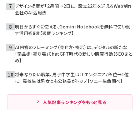
デザイン提案が「2週間→2日に」 設立22年を迎えるWeb制作
会社のAI活用法
明日からすぐに使える、Gemini Notebookを無料で使い倒
す活用術8選【週間ランキング】
AI回答のフレーミング（見せ方・提示）は、デジタルの新たな
「商品棚・売り場」――ChatGPT時代の新しい購買行動【SEOまと
め】
将来なりたい職業、男子中学生はITエンジニアが5位→1位
に！ 高校生は男女とも公務員がトップ【ソニー生命調べ】
人気記事ランキングをもっと見る